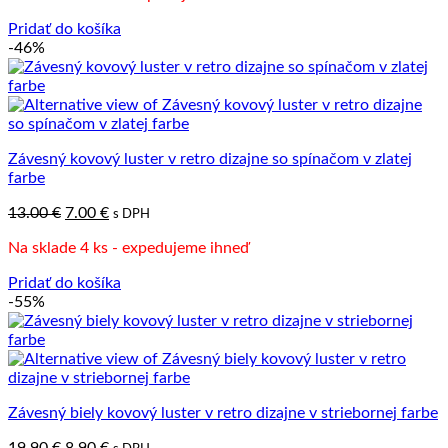
12.00 €.
6.50 €.
Pridať do košíka
-46%
Závesný kovový luster v retro dizajne so spínačom v zlatej
farbe
Pôvodná
Aktuálna
13.00
€
7.00
€
s DPH
cena
cena
Na sklade 4 ks - expedujeme ihneď
bola:
je:
13.00 €.
7.00 €.
Pridať do košíka
-55%
Závesný biely kovový luster v retro dizajne v striebornej farbe
Pôvodná
Aktuálna