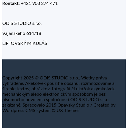
Kontakt:
+421 903 274 471
ODIS STUDIO s.r.o.
Vajanského 614/18
LIPTOVSKÝ MIKULÁŠ
Copyright 2025 © ODIS STUDIO s.r.o., Všetky práva
vyhradené. Akékoľvek použitie obsahu, rozmnožovanie a
šírenie textov, obrázkov, fotografií či ukážok akýmkoľvek
mechanickým alebo elektronickým spôsobom je bez
písomného povolenia spoločnosti ODIS STUDIO s.r.o.
zakázané. Spracovalo 2015 Opavsky Studio / Created by
Wordpress CMS system © UX Themes