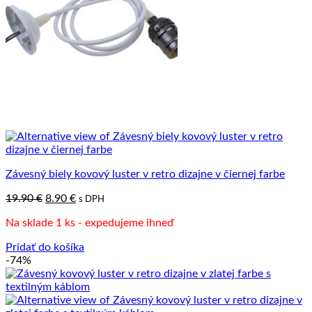
Závesný biely kovový luster v retro dizajne v čiernej farbe
Pôvodná
Aktuálna
19.90
€
8.90
€
s DPH
cena
cena
Na sklade 1 ks - expedujeme ihneď
bola:
je:
19.90 €.
8.90 €.
Pridať do košíka
-74%