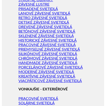
STROPNÉ OBJÍMKY
ZÁVESNÉ LUSTRE
PRISADENÉ SVIETIDLÁ
LANOVÉ ZÁVESNÉ SVIETIDLÁ
RETRO ZÁVESNÉ SVIETIDLÁ
DETSKÉ ZÁVESNÉ SVIETIDLÁ
DREVENÉ ZÁVESNÉ SVIETIDLÁ
BETÓNOVÉ ZÁVESNÉ SVIETIDLÁ
SKLENENÉ ZÁVESNÉ SVIETIDLÁ
HISTORICKÉ ZÁVESNÉ SVIETIDLÁ
PRACOVNÉ ZÁVESNÉ SVIETIDLÁ
PRIEMYSELNÉ ZÁVESNÉ SVIETIDLÁ
SILIKÓNOVÉ ZÁVESNÉ SVIETIDLÁ
CHRÓMOVÉ ZÁVESNÉ SVIETIDLÁ
HANDMADE ZÁVESNÉ SVIETIDLÁ
PORCELÁNOVÉ ZÁVESNÉ SVIETIDLÁ
MODERNÉ ZÁVESNÉ SVIETIDLÁ
KREATÍVNE ZÁVESNÉ SVIETIDLÁ
VIACPÄTICOVÉ ZÁVESNÉ SVIETIDLÁ
VONKAJŠIE - EXTERIÉROVÉ
PRACOVNÉ SVIETIDLÁ
SOLÁRNE SVIETIDLÁ