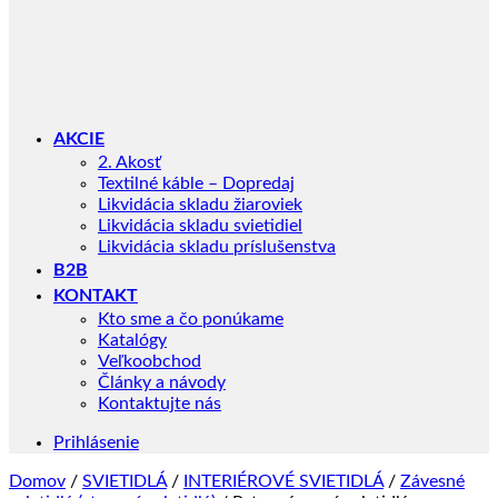
AKCIE
2. Akosť
Textilné káble – Dopredaj
Likvidácia skladu žiaroviek
Likvidácia skladu svietidiel
Likvidácia skladu príslušenstva
B2B
KONTAKT
Kto sme a čo ponúkame
Katalógy
Veľkoobchod
Články a návody
Kontaktujte nás
Prihlásenie
Domov
/
SVIETIDLÁ
/
INTERIÉROVÉ SVIETIDLÁ
/
Závesné