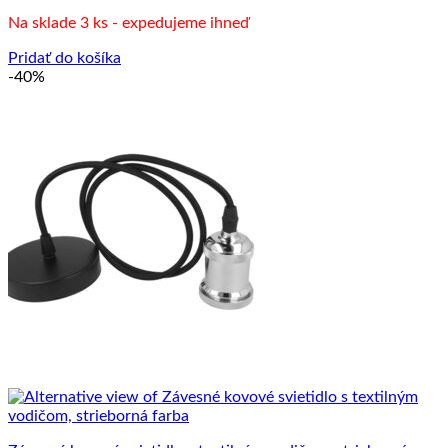
cena
cena
Na sklade 3 ks - expedujeme ihneď
bola:
je:
25.00 €.
15.00 €.
Pridať do košíka
-40%