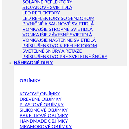
SOLÁRNE REFLEKTORY
STOJANOVÉ SVIETIDLÁ
LED REFLEKTORY
LED REFLEKTORY SO SENZOROM
PIVNIČNÉ A SAUNOVÉ SVIETIDLÁ
VONKAJŠIE STROPNÉ SVIETIDLÁ
VONKAJŠIE ZÁVESNÉ SVIETIDLÁ
VONKAJŠIE NÁSTENNÉ SVIETIDLÁ
PRÍSLUŠENSTVO K REFLEKTOROM
SVETELNÉ ŠNÚRY A REŤAZE
PRÍSLUŠENSTVO PRE SVETELNÉ ŠNÚRY
NÁHRADNÉ DIELY
OBJÍMKY
KOVOVÉ OBJÍMKY
DREVENÉ OBJÍMKY
PLASTOVÉ OBJÍMKY
SILIKÓNOVÉ OBJÍMKY
BAKELITOVÉ OBJÍMKY
HANDMADE OBJÍMKY
MRAMOROVÉ OBJÍMKY