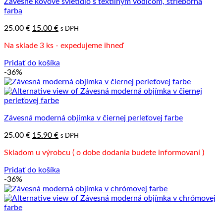
Závesné kovové svietidlo s textilným vodičom, strieborná
farba
Pôvodná
Aktuálna
25.00
€
15.00
€
s DPH
cena
cena
Na sklade 3 ks - expedujeme ihneď
bola:
je:
25.00 €.
15.00 €.
Pridať do košíka
-36%
Závesná moderná objímka v čiernej perleťovej farbe
Pôvodná
Aktuálna
25.00
€
15.90
€
s DPH
cena
cena
Skladom u výrobcu ( o dobe dodania budete informovaní )
bola:
je:
25.00 €.
15.90 €.
Pridať do košíka
-36%