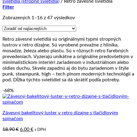
svietidlá (stropné svietidlá)
/
Retro závesné svietidlá
Filter
Zoradené
Zobrazených 1–16 z 47 výsledkov
podľa
ceny:
od
Retro závesné svietidlá sú originálnymi typmi stropných
najnižšej
lustrov v retro dizajne. Sú vyrobené prevažne z hliníka,
po
mosadze, železa alebo plastu. Sú v rôznych retro farebných
najvyššiu
prevedeniach. Vyzerajú unikátne a originálne predovšetkým v
minimalistickom interiéri zariadenom v industriálnom alebo
oldies duchu. Skvele zapadnú aj do bytu zariadenom v štýle
punk, steampunk, high – tech plnom moderných technológií a
pod. Dĺžka týchto svietidiel sa dá skrátiť podľa potreby.
-68%
Závesný bakelitový luster v retro dizajne s tlačidlovým
spínačom
Pôvodná
Aktuálna
18.90
€
6.00
€
s DPH
cena
cena