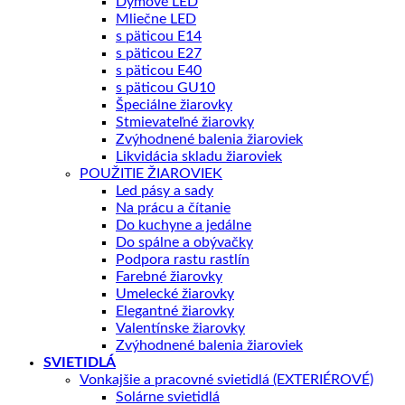
Dymové LED
Mliečne LED
s päticou E14
s päticou E27
s päticou E40
s päticou GU10
Špeciálne žiarovky
Stmievateľné žiarovky
Zvýhodnené balenia žiaroviek
Likvidácia skladu žiaroviek
POUŽITIE ŽIAROVIEK
Led pásy a sady
Na prácu a čítanie
Do kuchyne a jedálne
Do spálne a obývačky
Podpora rastu rastlín
Farebné žiarovky
Umelecké žiarovky
Elegantné žiarovky
Valentínske žiarovky
Zvýhodnené balenia žiaroviek
SVIETIDLÁ
Vonkajšie a pracovné svietidlá (EXTERIÉROVÉ)
Solárne svietidlá