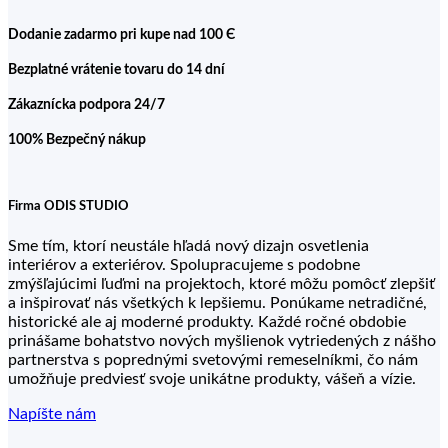
Dodanie zadarmo pri kupe nad 100 Є
Bezplatné vrátenie tovaru do 14 dní
Zákaznícka podpora 24/7
100% Bezpečný nákup
Firma ODIS STUDIO
Sme tím, ktorí neustále hľadá nový dizajn osvetlenia
interiérov a exteriérov. Spolupracujeme s podobne
zmýšľajúcimi ľuďmi na projektoch, ktoré môžu pomôcť zlepšiť
a inšpirovať nás všetkých k lepšiemu. Ponúkame netradičné,
historické ale aj moderné produkty. Každé ročné obdobie
prinášame bohatstvo nových myšlienok vytriedených z nášho
partnerstva s poprednými svetovými remeselníkmi, čo nám
umožňuje predviesť svoje unikátne produkty, vášeň a vízie.
Napíšte nám