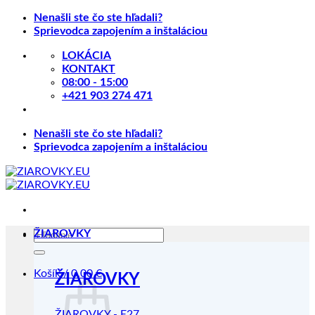
Skip
Nenašli ste čo ste hľadali?
to
Sprievodca zapojením a inštaláciou
content
LOKÁCIA
KONTAKT
08:00 - 15:00
+421 903 274 471
Nenašli ste čo ste hľadali?
Sprievodca zapojením a inštaláciou
Hľadať:
ŽIAROVKY
Košík /
0.00
€
ŽIAROVKY
ŽIAROVKY - E27