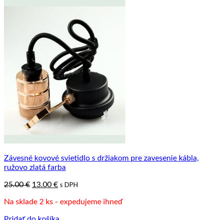
Závesné kovové svietidlo s držiakom pre zavesenie kábla,
ružovo zlatá farba
Pôvodná
Aktuálna
25.00
€
13.00
€
s DPH
cena
cena
Na sklade 2 ks - expedujeme ihneď
bola:
je:
25.00 €.
13.00 €.
Pridať do košíka