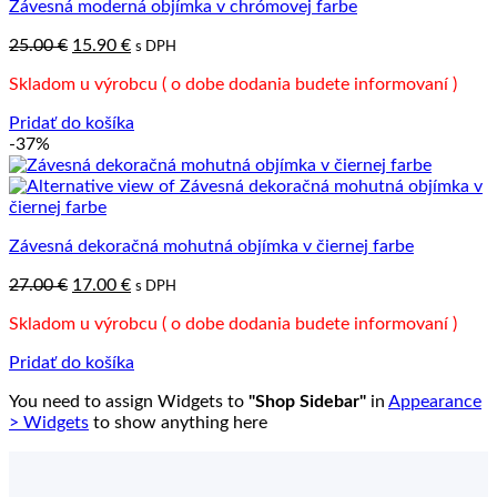
Závesná moderná objímka v chrómovej farbe
Pôvodná
Aktuálna
25.00
€
15.90
€
s DPH
cena
cena
Skladom u výrobcu ( o dobe dodania budete informovaní )
bola:
je:
25.00 €.
15.90 €.
Pridať do košíka
-37%
Závesná dekoračná mohutná objímka v čiernej farbe
Pôvodná
Aktuálna
27.00
€
17.00
€
s DPH
cena
cena
Skladom u výrobcu ( o dobe dodania budete informovaní )
bola:
je:
27.00 €.
17.00 €.
Pridať do košíka
You need to assign Widgets to
"Shop Sidebar"
in
Appearance
> Widgets
to show anything here