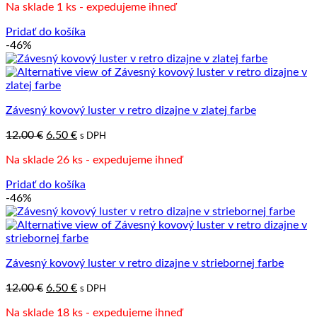
Na sklade 1 ks - expedujeme ihneď
bola:
je:
18.90 €.
6.00 €.
Pridať do košíka
-46%
Závesný kovový luster v retro dizajne v zlatej farbe
Pôvodná
Aktuálna
12.00
€
6.50
€
s DPH
cena
cena
Na sklade 26 ks - expedujeme ihneď
bola:
je:
12.00 €.
6.50 €.
Pridať do košíka
-46%
Závesný kovový luster v retro dizajne v striebornej farbe
Pôvodná
Aktuálna
12.00
€
6.50
€
s DPH
cena
cena
Na sklade 18 ks - expedujeme ihneď
bola:
je: