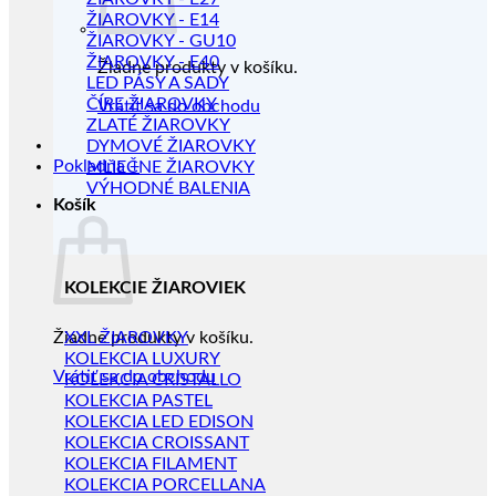
ŽIAROVKY - E14
ŽIAROVKY - GU10
ŽIAROVKY - E40
Žiadne produkty v košíku.
LED PÁSY A SADY
ČÍRE ŽIAROVKY
Vrátiť sa do obchodu
ZLATÉ ŽIAROVKY
DYMOVÉ ŽIAROVKY
Pokladňa
+
MLIEČNE ŽIAROVKY
VÝHODNÉ BALENIA
Košík
KOLEKCIE ŽIAROVIEK
Žiadne produkty v košíku.
XXL ŽIAROVKY
KOLEKCIA LUXURY
Vrátiť sa do obchodu
KOLEKCIA CRISTALLO
KOLEKCIA PASTEL
KOLEKCIA LED EDISON
KOLEKCIA CROISSANT
KOLEKCIA FILAMENT
KOLEKCIA PORCELLANA