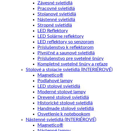
Závesné svietidlá
Pracovné svietidlá
Stojanové svietidlá
Nástenné svietidlá
Stropné svietidlá
LED Reflektory
LED Solárne reflektory
LED reflektory so senzorom
Príslušenstvo k reflektorom
Pivničné a saunové svietidlá
Príslušenstvo pre svetelné šnúry
Kompletné svetelné šnúry a reťaze
Stolové a stojacie svietidlá (INTERIÉROVÉ)
Magnetico®
Podlahové lampy
LED stolové svietidlá
Moderné stolové lampy
Drevené stolové svietidlá
Historické stolové svietidlá
Handmade stolové svietidlá
Osvetlenie k notebookom
Nástenné svietidlá (INTERIÉROVÉ)
Magnetico®
Nástenné lampy