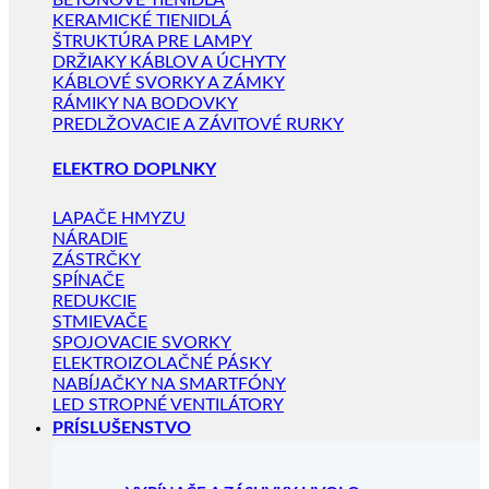
BETÓNOVÉ TIENIDLÁ
KERAMICKÉ TIENIDLÁ
ŠTRUKTÚRA PRE LAMPY
DRŽIAKY KÁBLOV A ÚCHYTY
KÁBLOVÉ SVORKY A ZÁMKY
RÁMIKY NA BODOVKY
PREDLŽOVACIE A ZÁVITOVÉ RURKY
ELEKTRO DOPLNKY
LAPAČE HMYZU
NÁRADIE
ZÁSTRČKY
SPÍNAČE
REDUKCIE
STMIEVAČE
SPOJOVACIE SVORKY
ELEKTROIZOLAČNÉ PÁSKY
NABÍJAČKY NA SMARTFÓNY
LED STROPNÉ VENTILÁTORY
PRÍSLUŠENSTVO