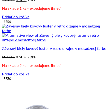
19.90
€
8.90
€
s DPH
cena
cena
Na sklade 1 ks - expedujeme ihneď
bola:
je:
19.90 €.
8.90 €.
Pridať do košíka
-55%
Závesný biely kovový luster v retro dizajne v mosadznej farbe
Pôvodná
Aktuálna
19.90
€
8.90
€
s DPH
cena
cena
Na sklade 2 ks - expedujeme ihneď
bola:
je:
19.90 €.
8.90 €.
Pridať do košíka
-55%