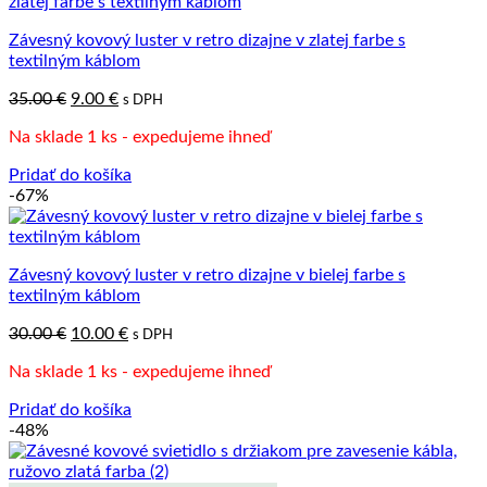
Závesný kovový luster v retro dizajne v zlatej farbe s
textilným káblom
Pôvodná
Aktuálna
35.00
€
9.00
€
s DPH
cena
cena
Na sklade 1 ks - expedujeme ihneď
bola:
je:
35.00 €.
9.00 €.
Pridať do košíka
-67%
Závesný kovový luster v retro dizajne v bielej farbe s
textilným káblom
Pôvodná
Aktuálna
30.00
€
10.00
€
s DPH
cena
cena
Na sklade 1 ks - expedujeme ihneď
bola:
je:
30.00 €.
10.00 €.
Pridať do košíka
-48%