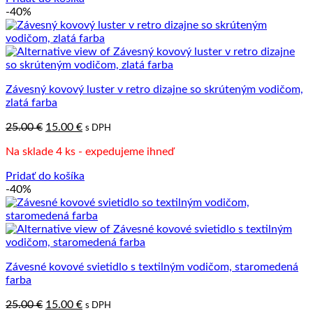
-40%
Závesný kovový luster v retro dizajne so skrúteným vodičom,
zlatá farba
Pôvodná
Aktuálna
25.00
€
15.00
€
s DPH
cena
cena
Na sklade 4 ks - expedujeme ihneď
bola:
je:
25.00 €.
15.00 €.
Pridať do košíka
-40%
Závesné kovové svietidlo s textilným vodičom, staromedená
farba
Pôvodná
Aktuálna
25.00
€
15.00
€
s DPH