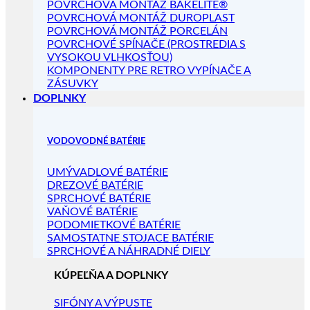
POVRCHOVÁ MONTÁŽ BAKELITE®
POVRCHOVÁ MONTÁŽ DUROPLAST
POVRCHOVÁ MONTÁŽ PORCELÁN
POVRCHOVÉ SPÍNAČE (PROSTREDIA S
VYSOKOU VLHKOSŤOU)
KOMPONENTY PRE RETRO VYPÍNAČE A
ZÁSUVKY
DOPLNKY
VODOVODNÉ BATÉRIE
UMÝVADLOVÉ BATÉRIE
DREZOVÉ BATÉRIE
SPRCHOVÉ BATÉRIE
VAŇOVÉ BATÉRIE
PODOMIETKOVÉ BATÉRIE
SAMOSTATNE STOJACE BATÉRIE
SPRCHOVÉ A NÁHRADNÉ DIELY
KÚPEĽŇA A DOPLNKY
SIFÓNY A VÝPUSTE