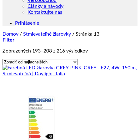
Veľkoobchod
Články a návody
Kontaktujte nás
Prihlásenie
Domov
/
Stmievateľné žiarovky
/
Stránka 13
Filter
Zoradené
Zobrazených 193–208 z 216 výsledkov
podľa
ceny:
od
najnižšej
po
najvyššiu