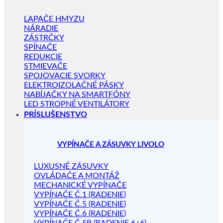
LAPAČE HMYZU
NÁRADIE
ZÁSTRČKY
SPÍNAČE
REDUKCIE
STMIEVAČE
SPOJOVACIE SVORKY
ELEKTROIZOLAČNÉ PÁSKY
NABÍJAČKY NA SMARTFÓNY
LED STROPNÉ VENTILÁTORY
PRÍSLUŠENSTVO
VYPÍNAČE A ZÁSUVKY LIVOLO
LUXUSNÉ ZÁSUVKY
OVLÁDAČE A MONTÁŽ
MECHANICKÉ VYPÍNAČE
VYPÍNAČE Č.1 (RADENIE)
VYPÍNAČE Č.5 (RADENIE)
VYPÍNAČE Č.6 (RADENIE)