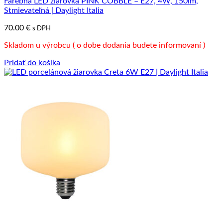
Farebná LED žiarovka PINK COBBLE – E27, 4W, 150lm,
Stmievateľná | Daylight Italia
70.00
€
s DPH
Skladom u výrobcu ( o dobe dodania budete informovaní )
Pridať do košíka