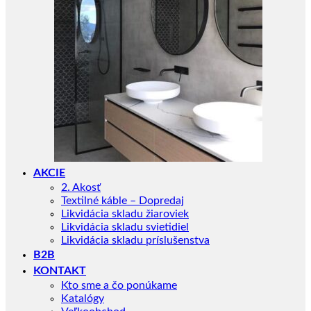
AKCIE
2. Akosť
Textilné káble – Dopredaj
Likvidácia skladu žiaroviek
Likvidácia skladu svietidiel
Likvidácia skladu príslušenstva
B2B
KONTAKT
Kto sme a čo ponúkame
Katalógy