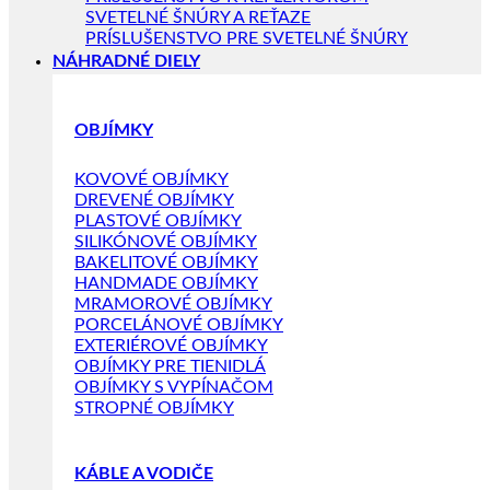
SVETELNÉ ŠNÚRY A REŤAZE
PRÍSLUŠENSTVO PRE SVETELNÉ ŠNÚRY
NÁHRADNÉ DIELY
OBJÍMKY
KOVOVÉ OBJÍMKY
DREVENÉ OBJÍMKY
PLASTOVÉ OBJÍMKY
SILIKÓNOVÉ OBJÍMKY
BAKELITOVÉ OBJÍMKY
HANDMADE OBJÍMKY
MRAMOROVÉ OBJÍMKY
PORCELÁNOVÉ OBJÍMKY
EXTERIÉROVÉ OBJÍMKY
OBJÍMKY PRE TIENIDLÁ
OBJÍMKY S VYPÍNAČOM
STROPNÉ OBJÍMKY
KÁBLE A VODIČE