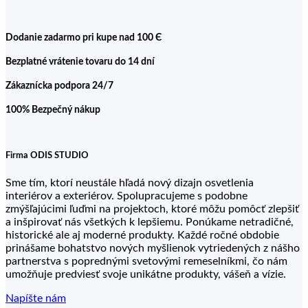
Dodanie zadarmo pri kupe nad 100 Є
Bezplatné vrátenie tovaru do 14 dní
Zákaznícka podpora 24/7
100% Bezpečný nákup
Firma ODIS STUDIO
Sme tím, ktorí neustále hľadá nový dizajn osvetlenia
interiérov a exteriérov. Spolupracujeme s podobne
zmýšľajúcimi ľuďmi na projektoch, ktoré môžu pomôcť zlepšiť
a inšpirovať nás všetkých k lepšiemu. Ponúkame netradičné,
historické ale aj moderné produkty. Každé ročné obdobie
prinášame bohatstvo nových myšlienok vytriedených z nášho
partnerstva s poprednými svetovými remeselníkmi, čo nám
umožňuje predviesť svoje unikátne produkty, vášeň a vízie.
Napíšte nám