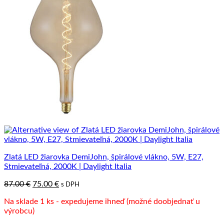
Zlatá LED žiarovka DemiJohn, špirálové vlákno, 5W, E27,
Stmievateľná, 2000K | Daylight Italia
Pôvodná
Aktuálna
87.00
€
75.00
€
s DPH
cena
cena
Na sklade 1 ks - expedujeme ihneď (možné doobjednať u
bola:
je:
výrobcu)
87.00 €.
75.00 €.