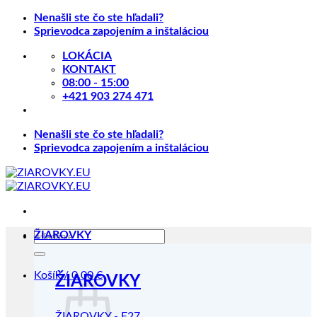
Skip
Nenašli ste čo ste hľadali?
to
Sprievodca zapojením a inštaláciou
content
LOKÁCIA
KONTAKT
08:00 - 15:00
+421 903 274 471
Nenašli ste čo ste hľadali?
Sprievodca zapojením a inštaláciou
Hľadať:
ŽIAROVKY
Košík /
0.00
€
ŽIAROVKY
ŽIAROVKY - E27