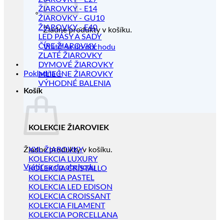
ŽIAROVKY - E14
ŽIAROVKY - GU10
ŽIAROVKY - E40
Žiadne produkty v košíku.
LED PÁSY A SADY
ČÍRE ŽIAROVKY
Vrátiť sa do obchodu
ZLATÉ ŽIAROVKY
DYMOVÉ ŽIAROVKY
Pokladňa
+
MLIEČNE ŽIAROVKY
VÝHODNÉ BALENIA
Košík
KOLEKCIE ŽIAROVIEK
Žiadne produkty v košíku.
XXL ŽIAROVKY
KOLEKCIA LUXURY
Vrátiť sa do obchodu
KOLEKCIA CRISTALLO
KOLEKCIA PASTEL
KOLEKCIA LED EDISON
KOLEKCIA CROISSANT
KOLEKCIA FILAMENT
KOLEKCIA PORCELLANA