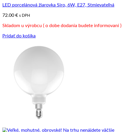
LED porcelánová žiarovka Siro, 6W, E27, Stmievateľná
72.00
€
s DPH
Skladom u výrobcu ( o dobe dodania budete informovaní )
Pridať do košíka