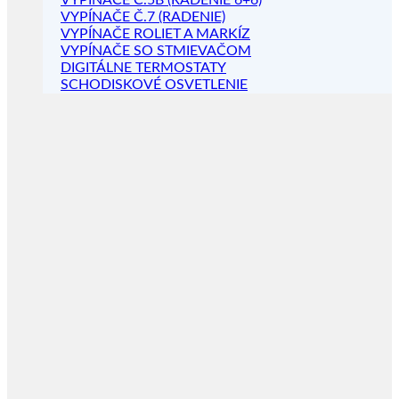
VYPÍNAČE Č.5B (RADENIE 6+6)
VYPÍNAČE Č.7 (RADENIE)
VYPÍNAČE ROLIET A MARKÍZ
VYPÍNAČE SO STMIEVAČOM
DIGITÁLNE TERMOSTATY
SCHODISKOVÉ OSVETLENIE