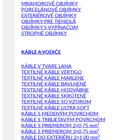
MRAMOROVÉ OBJÍMKY
PORCELÁNOVÉ OBJÍMKY
EXTERIÉROVÉ OBJÍMKY
OBJÍMKY PRE TIENIDLÁ
OBJÍMKY S VYPÍNAČOM
STROPNÉ OBJÍMKY
KÁBLE A VODIČE
KÁBLE V TVARE LANA
TEXTILNÉ KÁBLE VERTIGO
TEXTILNÉ KÁBLE MARLENE
TEXTILNÉ KÁBLE BAVLNENÉ
TEXTILNÉ KÁBLE HODVÁBNE
TEXTILNÉ KÁBLE SKRÚTENÉ
TEXTILNÉ KÁBLE SO VZOROM
TEXTILNÉ KÁBLE ULTRA SOFT
KÁBLE S MEDENÝM POVRCHOM
KÁBLE S TRBLIETAVÝM POVRCHOM
KÁBLE S PRIEMEROM 2×0,75 mm²
KÁBLE S PRIEMEROM 3×0,75 mm²
KÁBLE DO EXTERIÉRU 2×1,00 mm²