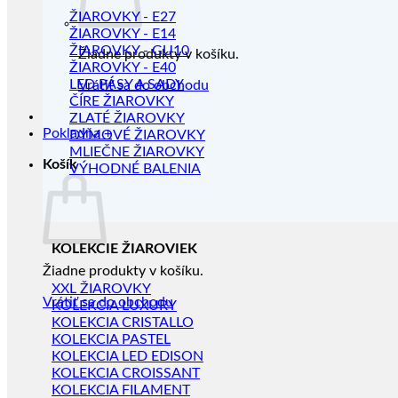
ŽIAROVKY - E27
ŽIAROVKY - E14
ŽIAROVKY - GU10
Žiadne produkty v košíku.
ŽIAROVKY - E40
LED PÁSY A SADY
Vrátiť sa do obchodu
ČÍRE ŽIAROVKY
ZLATÉ ŽIAROVKY
Pokladňa
+
DYMOVÉ ŽIAROVKY
MLIEČNE ŽIAROVKY
Košík
VÝHODNÉ BALENIA
KOLEKCIE ŽIAROVIEK
Žiadne produkty v košíku.
XXL ŽIAROVKY
Vrátiť sa do obchodu
KOLEKCIA LUXURY
KOLEKCIA CRISTALLO
KOLEKCIA PASTEL
KOLEKCIA LED EDISON
KOLEKCIA CROISSANT
KOLEKCIA FILAMENT