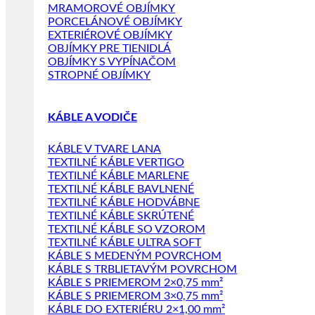
MRAMOROVÉ OBJÍMKY
PORCELÁNOVÉ OBJÍMKY
EXTERIÉROVÉ OBJÍMKY
OBJÍMKY PRE TIENIDLÁ
OBJÍMKY S VYPÍNAČOM
STROPNÉ OBJÍMKY
KÁBLE A VODIČE
KÁBLE V TVARE LANA
TEXTILNÉ KÁBLE VERTIGO
TEXTILNÉ KÁBLE MARLENE
TEXTILNÉ KÁBLE BAVLNENÉ
TEXTILNÉ KÁBLE HODVÁBNE
TEXTILNÉ KÁBLE SKRÚTENÉ
TEXTILNÉ KÁBLE SO VZOROM
TEXTILNÉ KÁBLE ULTRA SOFT
KÁBLE S MEDENÝM POVRCHOM
KÁBLE S TRBLIETAVÝM POVRCHOM
KÁBLE S PRIEMEROM 2×0,75 mm²
KÁBLE S PRIEMEROM 3×0,75 mm²
KÁBLE DO EXTERIÉRU 2×1,00 mm²