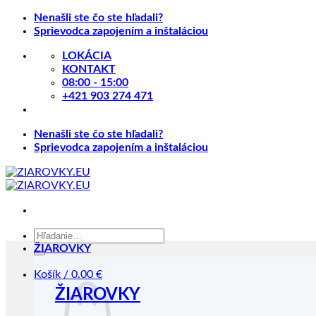
Skip
Nenašli ste čo ste hľadali?
to
Sprievodca zapojením a inštaláciou
content
LOKÁCIA
KONTAKT
08:00 - 15:00
+421 903 274 471
Nenašli ste čo ste hľadali?
Sprievodca zapojením a inštaláciou
Hľadať:
ŽIAROVKY
Košík /
0.00
€
ŽIAROVKY