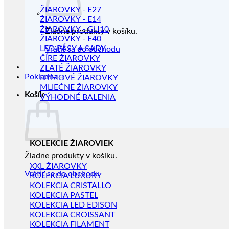
ŽIAROVKY - E27
ŽIAROVKY - E14
ŽIAROVKY - GU10
Žiadne produkty v košíku.
ŽIAROVKY - E40
LED PÁSY A SADY
Vrátiť sa do obchodu
ČÍRE ŽIAROVKY
ZLATÉ ŽIAROVKY
Pokladňa
+
DYMOVÉ ŽIAROVKY
MLIEČNE ŽIAROVKY
Košík
VÝHODNÉ BALENIA
KOLEKCIE ŽIAROVIEK
Žiadne produkty v košíku.
XXL ŽIAROVKY
Vrátiť sa do obchodu
KOLEKCIA LUXURY
KOLEKCIA CRISTALLO
KOLEKCIA PASTEL
KOLEKCIA LED EDISON
KOLEKCIA CROISSANT
KOLEKCIA FILAMENT