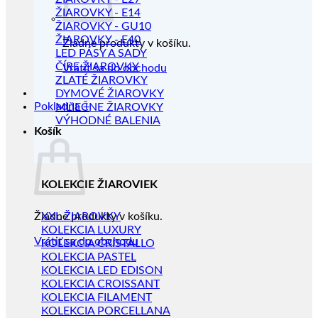
ŽIAROVKY - E14
ŽIAROVKY - GU10
ŽIAROVKY - E40
Žiadne produkty v košíku.
LED PÁSY A SADY
ČÍRE ŽIAROVKY
Vrátiť sa do obchodu
ZLATÉ ŽIAROVKY
DYMOVÉ ŽIAROVKY
Pokladňa
+
MLIEČNE ŽIAROVKY
VÝHODNÉ BALENIA
Košík
KOLEKCIE ŽIAROVIEK
Žiadne produkty v košíku.
XXL ŽIAROVKY
KOLEKCIA LUXURY
Vrátiť sa do obchodu
KOLEKCIA CRISTALLO
KOLEKCIA PASTEL
KOLEKCIA LED EDISON
KOLEKCIA CROISSANT
KOLEKCIA FILAMENT
KOLEKCIA PORCELLANA