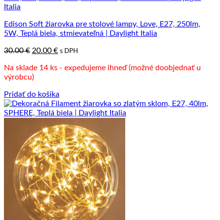
Edison Soft žiarovka pre stolové lampy, Love, E27, 250lm,
5W, Teplá biela, stmievateľná | Daylight Italia
Pôvodná
Aktuálna
30.00
€
20.00
€
s DPH
cena
cena
Na sklade 14 ks - expedujeme ihneď (možné doobjednať u
bola:
je:
výrobcu)
30.00 €.
20.00 €.
Pridať do košíka