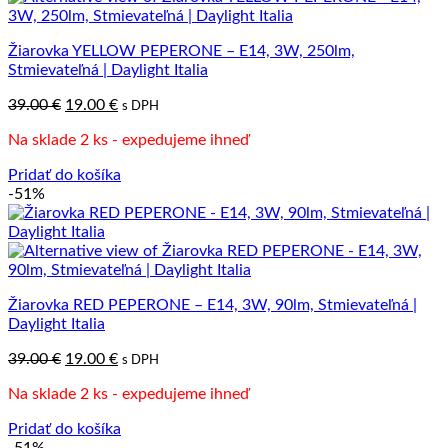
Žiarovka YELLOW PEPERONE – E14, 3W, 250lm,
Stmievateľná | Daylight Italia
Pôvodná
Aktuálna
39.00
€
19.00
€
s DPH
cena
cena
Na sklade 2 ks - expedujeme ihneď
bola:
je:
39.00 €.
19.00 €.
Pridať do košíka
-51%
Žiarovka RED PEPERONE – E14, 3W, 90lm, Stmievateľná |
Daylight Italia
Pôvodná
Aktuálna
39.00
€
19.00
€
s DPH
cena
cena
Na sklade 2 ks - expedujeme ihneď
bola:
je:
39.00 €.
19.00 €.
Pridať do košíka