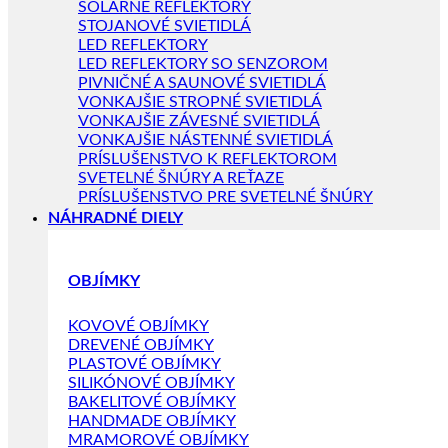
SOLÁRNE REFLEKTORY
STOJANOVÉ SVIETIDLÁ
LED REFLEKTORY
LED REFLEKTORY SO SENZOROM
PIVNIČNÉ A SAUNOVÉ SVIETIDLÁ
VONKAJŠIE STROPNÉ SVIETIDLÁ
VONKAJŠIE ZÁVESNÉ SVIETIDLÁ
VONKAJŠIE NÁSTENNÉ SVIETIDLÁ
PRÍSLUŠENSTVO K REFLEKTOROM
SVETELNÉ ŠNÚRY A REŤAZE
PRÍSLUŠENSTVO PRE SVETELNÉ ŠNÚRY
NÁHRADNÉ DIELY
OBJÍMKY
KOVOVÉ OBJÍMKY
DREVENÉ OBJÍMKY
PLASTOVÉ OBJÍMKY
SILIKÓNOVÉ OBJÍMKY
BAKELITOVÉ OBJÍMKY
HANDMADE OBJÍMKY
MRAMOROVÉ OBJÍMKY