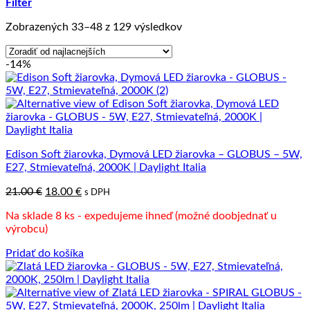
Filter
Zoradené
Zobrazených 33–48 z 129 výsledkov
podľa
ceny:
-14%
od
najnižšej
po
najvyššiu
Edison Soft žiarovka, Dymová LED žiarovka – GLOBUS – 5W,
E27, Stmievateľná, 2000K | Daylight Italia
Pôvodná
Aktuálna
21.00
€
18.00
€
s DPH
cena
cena
Na sklade 8 ks - expedujeme ihneď (možné doobjednať u
bola:
je:
výrobcu)
21.00 €.
18.00 €.
Pridať do košíka