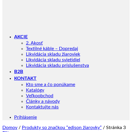
AKCIE
2. Akosť
Textilné káble – Dopredaj
Likvidácia skladu žiaroviek
Likvidácia skladu svietidiel
Likvidácia skladu príslušenstva
B2B
KONTAKT
Kto sme a čo ponúkame
Katalógy
Veľkoobchod
Články a návody
Kontaktujte nás
Prihlásenie
Domov
/
Produkty so značkou “edison žiarovky”
/
Stránka 3