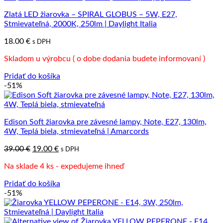
Zlatá LED žiarovka – SPIRAL GLOBUS – 5W, E27,
Stmievateľná, 2000K, 250lm | Daylight Italia
18.00
€
s DPH
Skladom u výrobcu ( o dobe dodania budete informovaní )
Pridať do košíka
-51%
Edison Soft žiarovka pre závesné lampy, Note, E27, 130lm,
4W, Teplá biela, stmievateľná | Amarcords
Pôvodná
Aktuálna
39.00
€
19.00
€
s DPH
cena
cena
Na sklade 4 ks - expedujeme ihneď
bola:
je:
39.00 €.
19.00 €.
Pridať do košíka
-51%