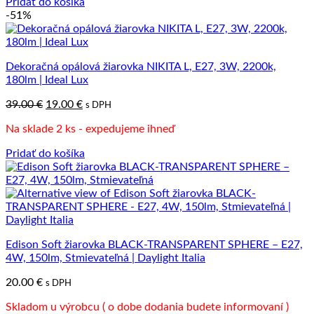
Pridať do košíka
-51%
Dekoračná opálová žiarovka NIKITA L, E27, 3W, 2200k,
180lm | Ideal Lux
Pôvodná
Aktuálna
39.00
€
19.00
€
s DPH
cena
cena
Na sklade 2 ks - expedujeme ihneď
bola:
je:
39.00 €.
19.00 €.
Pridať do košíka
Edison Soft žiarovka BLACK-TRANSPARENT SPHERE – E27,
4W, 150lm, Stmievateľná | Daylight Italia
20.00
€
s DPH
Skladom u výrobcu ( o dobe dodania budete informovaní )