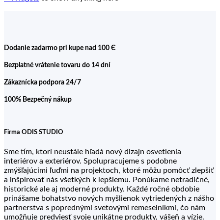
Dodanie zadarmo pri kupe nad 100 Є
Bezplatné vrátenie tovaru do 14 dní
Zákaznícka podpora 24/7
100% Bezpečný nákup
Firma ODIS STUDIO
Sme tím, ktorí neustále hľadá nový dizajn osvetlenia
interiérov a exteriérov. Spolupracujeme s podobne
zmýšľajúcimi ľuďmi na projektoch, ktoré môžu pomôcť zlepšiť
a inšpirovať nás všetkých k lepšiemu. Ponúkame netradičné,
historické ale aj moderné produkty. Každé ročné obdobie
prinášame bohatstvo nových myšlienok vytriedených z nášho
partnerstva s poprednými svetovými remeselníkmi, čo nám
umožňuje predviesť svoje unikátne produkty, vášeň a vízie.