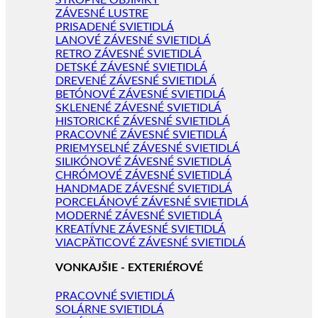
STROPNÉ OBJÍMKY
ZÁVESNÉ LUSTRE
PRISADENÉ SVIETIDLÁ
LANOVÉ ZÁVESNÉ SVIETIDLÁ
RETRO ZÁVESNÉ SVIETIDLÁ
DETSKÉ ZÁVESNÉ SVIETIDLÁ
DREVENÉ ZÁVESNÉ SVIETIDLÁ
BETÓNOVÉ ZÁVESNÉ SVIETIDLÁ
SKLENENÉ ZÁVESNÉ SVIETIDLÁ
HISTORICKÉ ZÁVESNÉ SVIETIDLÁ
PRACOVNÉ ZÁVESNÉ SVIETIDLÁ
PRIEMYSELNÉ ZÁVESNÉ SVIETIDLÁ
SILIKÓNOVÉ ZÁVESNÉ SVIETIDLÁ
CHRÓMOVÉ ZÁVESNÉ SVIETIDLÁ
HANDMADE ZÁVESNÉ SVIETIDLÁ
PORCELÁNOVÉ ZÁVESNÉ SVIETIDLÁ
MODERNÉ ZÁVESNÉ SVIETIDLÁ
KREATÍVNE ZÁVESNÉ SVIETIDLÁ
VIACPÄTICOVÉ ZÁVESNÉ SVIETIDLÁ
VONKAJŠIE - EXTERIÉROVÉ
PRACOVNÉ SVIETIDLÁ
SOLÁRNE SVIETIDLÁ