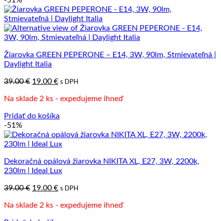
-51%
Žiarovka GREEN PEPERONE – E14, 3W, 90lm, Stmievateľná |
Daylight Italia
Pôvodná
Aktuálna
39.00
€
19.00
€
s DPH
cena
cena
Na sklade 2 ks - expedujeme ihneď
bola:
je:
39.00 €.
19.00 €.
Pridať do košíka
-51%
Dekoračná opálová žiarovka NIKITA XL, E27, 3W, 2200k,
230lm | Ideal Lux
Pôvodná
Aktuálna
39.00
€
19.00
€
s DPH
cena
cena
Na sklade 2 ks - expedujeme ihneď
bola:
je:
39.00 €.
19.00 €.