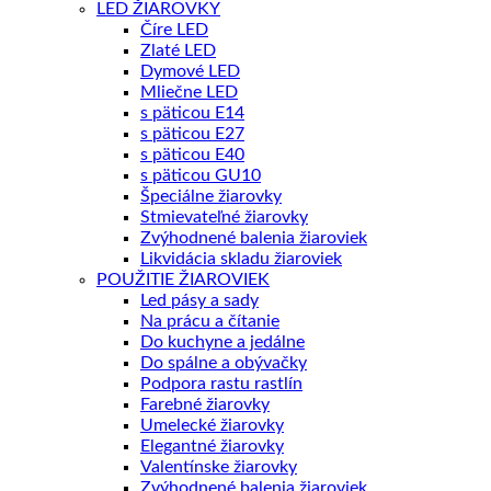
LED ŽIAROVKY
Číre LED
Zlaté LED
Dymové LED
Mliečne LED
s päticou E14
s päticou E27
s päticou E40
s päticou GU10
Špeciálne žiarovky
Stmievateľné žiarovky
Zvýhodnené balenia žiaroviek
Likvidácia skladu žiaroviek
POUŽITIE ŽIAROVIEK
Led pásy a sady
Na prácu a čítanie
Do kuchyne a jedálne
Do spálne a obývačky
Podpora rastu rastlín
Farebné žiarovky
Umelecké žiarovky
Elegantné žiarovky
Valentínske žiarovky
Zvýhodnené balenia žiaroviek