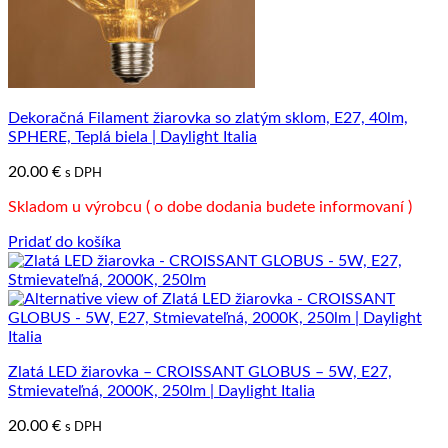
Dekoračná Filament žiarovka so zlatým sklom, E27, 40lm,
SPHERE, Teplá biela | Daylight Italia
20.00
€
s DPH
Skladom u výrobcu ( o dobe dodania budete informovaní )
Pridať do košíka
Zlatá LED žiarovka – CROISSANT GLOBUS – 5W, E27,
Stmievateľná, 2000K, 250lm | Daylight Italia
20.00
€
s DPH