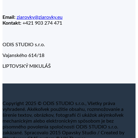
Email:
ziarovky@ziarovky.eu
Kontakt:
+421 903 274 471
ODIS STUDIO s.r.o.
Vajanského 614/18
LIPTOVSKÝ MIKULÁŠ
Copyright 2025 © ODIS STUDIO s.r.o., Všetky práva
vyhradené. Akékoľvek použitie obsahu, rozmnožovanie a
šírenie textov, obrázkov, fotografií či ukážok akýmkoľvek
mechanickým alebo elektronickým spôsobom je bez
písomného povolenia spoločnosti ODIS STUDIO s.r.o.
zakázané. Spracovalo 2015 Opavsky Studio / Created by