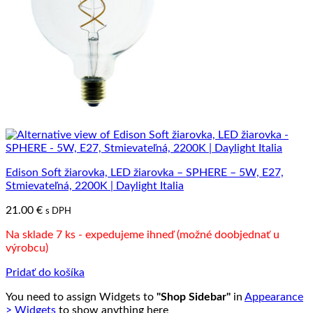
Edison Soft žiarovka, LED žiarovka – SPHERE – 5W, E27,
Stmievateľná, 2200K | Daylight Italia
21.00
€
s DPH
Na sklade 7 ks - expedujeme ihneď (možné doobjednať u
výrobcu)
Pridať do košíka
You need to assign Widgets to
"Shop Sidebar"
in
Appearance
> Widgets
to show anything here