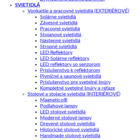
SVIETIDLÁ
Vonkajšie a pracovné svietidlá (EXTERIÉROVÉ)
Solárne svietidlá
Závesné svietidlá
Pracovné svietidlá
Stojanové svietidlá
Nástenné svietidlá
Stropné svietidlá
LED Reflektory
LED Solárne reflektory
LED reflektory so senzorom
Príslušenstvo k reflektorom
Pivničné a saunové svietidlá
Príslušenstvo pre svetelné šnúry
Kompletné svetelné šnúry a reťaze
Stolové a stojacie svietidlá (INTERIÉROVÉ)
Magnetico®
Podlahové lampy
LED stolové svietidlá
Moderné stolové lampy
Drevené stolové svietidlá
Historické stolové svietidlá
Handmade stolové svietidlá