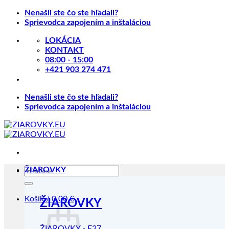
Skip
Nenašli ste čo ste hľadali?
to
Sprievodca zapojením a inštaláciou
content
LOKÁCIA
KONTAKT
08:00 - 15:00
+421 903 274 471
Nenašli ste čo ste hľadali?
Sprievodca zapojením a inštaláciou
Hľadať:
ŽIAROVKY
Košík /
0.00
€
ŽIAROVKY
ŽIAROVKY - E27