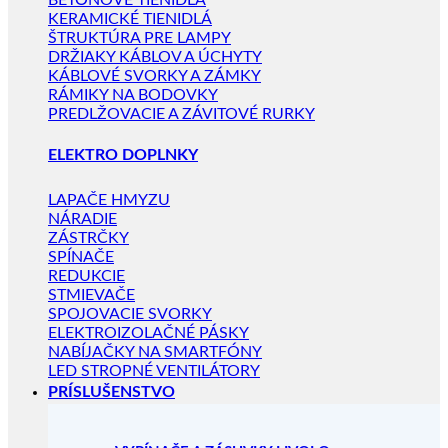
BETÓNOVÉ TIENIDLÁ
KERAMICKÉ TIENIDLÁ
ŠTRUKTÚRA PRE LAMPY
DRŽIAKY KÁBLOV A ÚCHYTY
KÁBLOVÉ SVORKY A ZÁMKY
RÁMIKY NA BODOVKY
PREDLŽOVACIE A ZÁVITOVÉ RURKY
ELEKTRO DOPLNKY
LAPAČE HMYZU
NÁRADIE
ZÁSTRČKY
SPÍNAČE
REDUKCIE
STMIEVAČE
SPOJOVACIE SVORKY
ELEKTROIZOLAČNÉ PÁSKY
NABÍJAČKY NA SMARTFÓNY
LED STROPNÉ VENTILÁTORY
PRÍSLUŠENSTVO