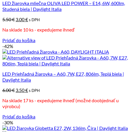
LED žiarovka mliečna OLIVA LED POWER – E14, 6W, 600lm,
Studená biela | Daylight Italia
Pôvodná
Aktuálna
5.50
€
3.00
€
s DPH
cena
cena
Na sklade 10 ks - expedujeme ihneď
bola:
je:
5.50 €.
3.00 €.
Pridať do košíka
-42%
LED Priehľadná žiarovka – A60, 7W, E27, 806lm, Teplá biela |
Daylight Italia
Pôvodná
Aktuálna
6.00
€
3.50
€
s DPH
cena
cena
Na sklade 17 ks - expedujeme ihneď (možné doobjednať u
bola:
je:
výrobcu)
6.00 €.
3.50 €.
Pridať do košíka
-30%