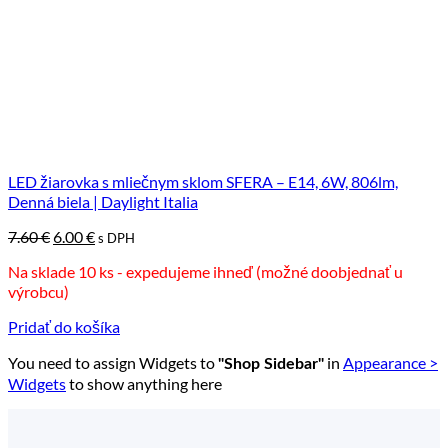
LED žiarovka s mliečnym sklom SFERA – E14, 6W, 806lm,
Denná biela | Daylight Italia
Pôvodná
Aktuálna
7.60
€
6.00
€
s DPH
cena
cena
Na sklade 10 ks - expedujeme ihneď (možné doobjednať u
bola:
je:
výrobcu)
7.60 €.
6.00 €.
Pridať do košíka
You need to assign Widgets to
in
Appearance >
"Shop Sidebar"
Widgets
to show anything here