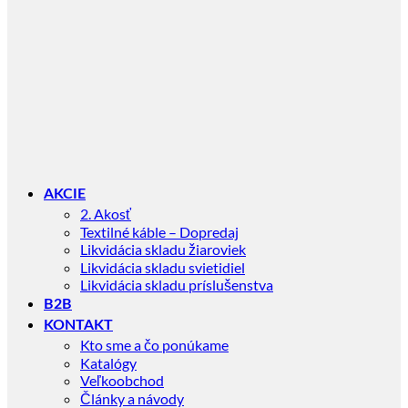
AKCIE
2. Akosť
Textilné káble – Dopredaj
Likvidácia skladu žiaroviek
Likvidácia skladu svietidiel
Likvidácia skladu príslušenstva
B2B
KONTAKT
Kto sme a čo ponúkame
Katalógy
Veľkoobchod
Články a návody