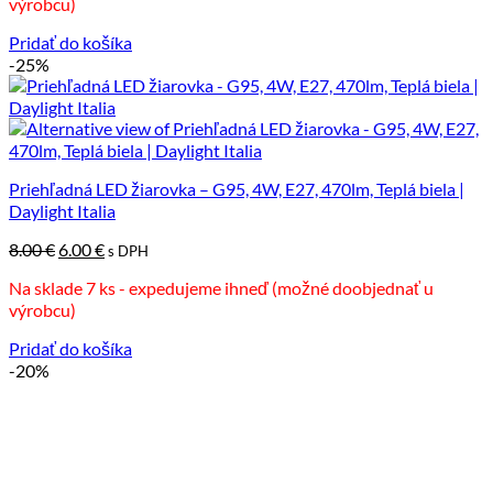
výrobcu)
9.00 €.
6.00 €.
Pridať do košíka
-25%
Priehľadná LED žiarovka – G95, 4W, E27, 470lm, Teplá biela |
Daylight Italia
Pôvodná
Aktuálna
8.00
€
6.00
€
s DPH
cena
cena
Na sklade 7 ks - expedujeme ihneď (možné doobjednať u
bola:
je:
výrobcu)
8.00 €.
6.00 €.
Pridať do košíka
-20%