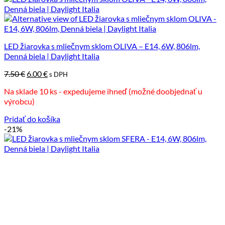
LED žiarovka s mliečnym sklom OLIVA – E14, 6W, 806lm,
Denná biela | Daylight Italia
Pôvodná
Aktuálna
7.50
€
6.00
€
s DPH
cena
cena
Na sklade 10 ks - expedujeme ihneď (možné doobjednať u
bola:
je:
výrobcu)
7.50 €.
6.00 €.
Pridať do košíka
-21%