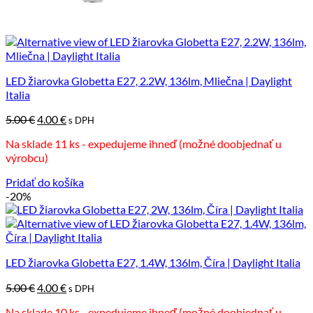
LED žiarovka Globetta E27, 2.2W, 136lm, Mliečna | Daylight
Italia
Pôvodná
Aktuálna
5.00
€
4.00
€
s DPH
cena
cena
Na sklade 11 ks - expedujeme ihneď (možné doobjednať u
bola:
je:
výrobcu)
5.00 €.
4.00 €.
Pridať do košíka
-20%
LED žiarovka Globetta E27, 1.4W, 136lm, Číra | Daylight Italia
Pôvodná
Aktuálna
5.00
€
4.00
€
s DPH
cena
cena
Na sklade 10 ks - expedujeme ihneď (možné doobjednať u