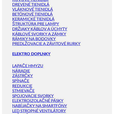
DREVENÉ TIENIDLÁ
VLÁKNOVÉ TIENIDLÁ
BETÓNOVÉ TIENIDLÁ
KERAMICKÉ TIENIDLÁ
ŠTRUKTÚRA PRE LAMPY
DRŽIAKY KÁBLOV A ÚCHYTY
KÁBLOVÉ SVORKY A ZÁMKY
RÁMIKY NA BODOVKY
PREDLŽOVACIE A ZÁVITOVÉ RURKY
ELEKTRO DOPLNKY
LAPAČE HMYZU
NÁRADIE
ZÁSTRČKY
SPÍNAČE
REDUKCIE
STMIEVAČE
SPOJOVACIE SVORKY
ELEKTROIZOLAČNÉ PÁSKY
NABÍJAČKY NA SMARTFÓNY
LED STROPNÉ VENTILÁTORY