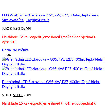
LED Priehľadná žiarovka – A60, 7W, E27, 806lm, Teplá biela,
Stmievateľná | Daylight Italia
Pôvodná
Aktuálna
7.50
€
5.90
€
s DPH
cena
cena
Na sklade 12 ks - expedujeme ihneď (možné doobjednať u
bola:
je:
výrobcu)
7.50 €.
5.90 €.
Pridať do košíka
-33%
Priehľadná LED žiarovka – G95, 4W, E27, 400lm, Teplá biela |
Daylight Italia
Pôvodná
Aktuálna
9.00
€
6.00
€
s DPH
cena
cena
Na sklade 16 ks - expedujeme ihneď (možné doobjednať u
bola:
je: