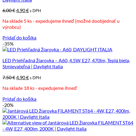
Pôvodná
Aktuálna
6.00
€
4.90
€
s DPH
cena
cena
Na sklade 5 ks - expedujeme ihneď (možné doobjednať u
bola:
je:
výrobcu)
6.00 €.
4.90 €.
Pridať do košíka
-35%
LED Priehľadná žiarovka – A60, 4.5W, E27, 470lm, Teplá biela,
Stmievateľná | Daylight Italia
Pôvodná
Aktuálna
7.50
€
4.90
€
s DPH
cena
cena
Na sklade 18 ks - expedujeme ihneď
bola:
je:
7.50 €.
4.90 €.
Pridať do košíka
-20%