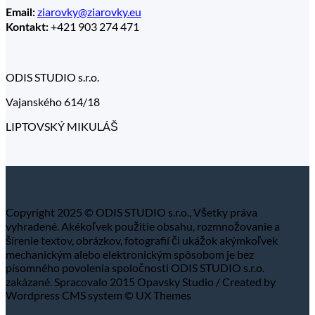
ziarovky@ziarovky.eu
Email:
+421 903 274 471
Kontakt:
ODIS STUDIO s.r.o.
Vajanského 614/18
LIPTOVSKÝ MIKULÁŠ
Copyright 2025 © ODIS STUDIO s.r.o., Všetky práva
vyhradené. Akékoľvek použitie obsahu, rozmnožovanie a
šírenie textov, obrázkov, fotografií či ukážok akýmkoľvek
mechanickým alebo elektronickým spôsobom je bez
písomného povolenia spoločnosti ODIS STUDIO s.r.o.
zakázané. Spracovalo 2015 Opavsky Studio / Created by
Wordpress CMS system © UX Themes