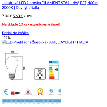
Jantárová LED žiarovka FILAMENT ST64 – 4W, E27, 400lm,
2000K | Daylight Italia
Pôvodná
Aktuálna
7.00
€
5.60
€
s DPH
cena
cena
Na sklade 10 ks - expedujeme ihneď
bola:
je:
7.00 €.
5.60 €.
Pridať do košíka
-21%