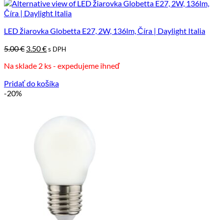
LED žiarovka Globetta E27, 2W, 136lm, Číra | Daylight Italia
Pôvodná
Aktuálna
5.00
€
3.50
€
s DPH
cena
cena
Na sklade 2 ks - expedujeme ihneď
bola:
je:
5.00 €.
3.50 €.
Pridať do košíka
-20%