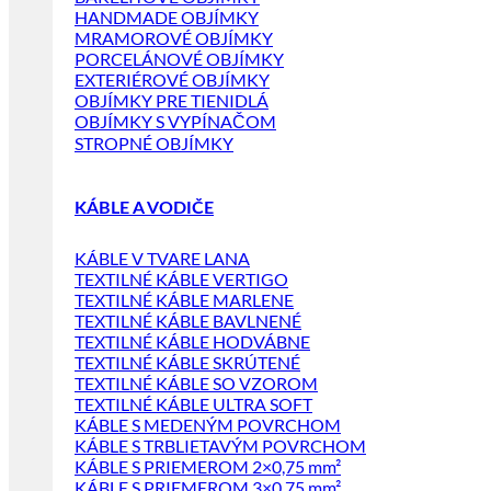
HANDMADE OBJÍMKY
MRAMOROVÉ OBJÍMKY
PORCELÁNOVÉ OBJÍMKY
EXTERIÉROVÉ OBJÍMKY
OBJÍMKY PRE TIENIDLÁ
OBJÍMKY S VYPÍNAČOM
STROPNÉ OBJÍMKY
KÁBLE A VODIČE
KÁBLE V TVARE LANA
TEXTILNÉ KÁBLE VERTIGO
TEXTILNÉ KÁBLE MARLENE
TEXTILNÉ KÁBLE BAVLNENÉ
TEXTILNÉ KÁBLE HODVÁBNE
TEXTILNÉ KÁBLE SKRÚTENÉ
TEXTILNÉ KÁBLE SO VZOROM
TEXTILNÉ KÁBLE ULTRA SOFT
KÁBLE S MEDENÝM POVRCHOM
KÁBLE S TRBLIETAVÝM POVRCHOM
KÁBLE S PRIEMEROM 2×0,75 mm²
KÁBLE S PRIEMEROM 3×0,75 mm²