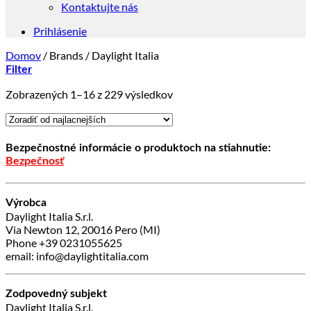
Kontaktujte nás
Prihlásenie
Domov
/
Brands
/
Daylight Italia
Filter
Zoradené
Zobrazených 1–16 z 229 výsledkov
podľa
ceny:
od
najnižšej
Bezpečnostné informácie o produktoch na stiahnutie:
po
Bezpečnosť
najvyššiu
Výrobca
Daylight Italia S.r.l.
Via Newton 12, 20016 Pero (MI)
Phone +39 0231055625
email: info@daylightitalia.com
Zodpovedný subjekt
Daylight Italia S.r.l.