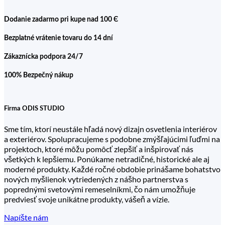
Dodanie zadarmo pri kupe nad 100 Є
Bezplatné vrátenie tovaru do 14 dní
Zákaznícka podpora 24/7
100% Bezpečný nákup
Firma ODIS STUDIO
Sme tím, ktorí neustále hľadá nový dizajn osvetlenia interiérov
a exteriérov. Spolupracujeme s podobne zmýšľajúcimi ľuďmi na
projektoch, ktoré môžu pomôcť zlepšiť a inšpirovať nás
všetkých k lepšiemu. Ponúkame netradičné, historické ale aj
moderné produkty. Každé ročné obdobie prinášame bohatstvo
nových myšlienok vytriedených z nášho partnerstva s
poprednými svetovými remeselníkmi, čo nám umožňuje
predviesť svoje unikátne produkty, vášeň a vízie.
Napíšte nám