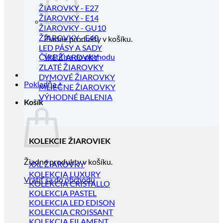
ŽIAROVKY - E27
ŽIAROVKY - E14
ŽIAROVKY - GU10
ŽIAROVKY - E40
Žiadne produkty v košíku.
LED PÁSY A SADY
Vrátiť sa do obchodu
ČÍRE ŽIAROVKY
ZLATÉ ŽIAROVKY
DYMOVÉ ŽIAROVKY
Pokladňa
+
MLIEČNE ŽIAROVKY
VÝHODNÉ BALENIA
Košík
KOLEKCIE ŽIAROVIEK
Žiadne produkty v košíku.
XXL ŽIAROVKY
KOLEKCIA LUXURY
Vrátiť sa do obchodu
KOLEKCIA CRISTALLO
KOLEKCIA PASTEL
KOLEKCIA LED EDISON
KOLEKCIA CROISSANT
KOLEKCIA FILAMENT