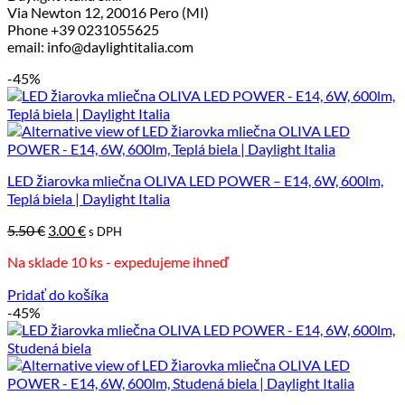
Via Newton 12, 20016 Pero (MI)
Phone +39 0231055625
email: info@daylightitalia.com
-45%
LED žiarovka mliečna OLIVA LED POWER – E14, 6W, 600lm,
Teplá biela | Daylight Italia
Pôvodná
Aktuálna
5.50
€
3.00
€
s DPH
cena
cena
Na sklade 10 ks - expedujeme ihneď
bola:
je:
5.50 €.
3.00 €.
Pridať do košíka
-45%