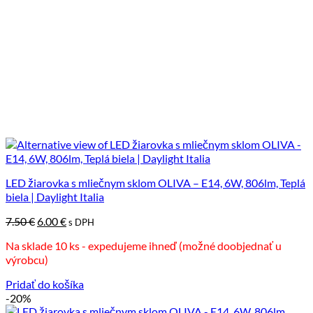
LED žiarovka s mliečnym sklom OLIVA – E14, 6W, 806lm, Teplá
biela | Daylight Italia
Pôvodná
Aktuálna
7.50
€
6.00
€
s DPH
cena
cena
Na sklade 10 ks - expedujeme ihneď (možné doobjednať u
bola:
je:
výrobcu)
7.50 €.
6.00 €.
Pridať do košíka
-20%