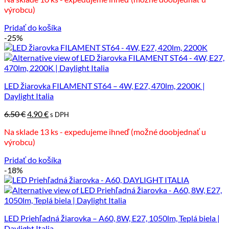
bola:
je:
výrobcu)
5.00 €.
4.00 €.
Pridať do košíka
-25%
LED žiarovka FILAMENT ST64 – 4W, E27, 470lm, 2200K |
Daylight Italia
Pôvodná
Aktuálna
6.50
€
4.90
€
s DPH
cena
cena
Na sklade 13 ks - expedujeme ihneď (možné doobjednať u
bola:
je:
výrobcu)
6.50 €.
4.90 €.
Pridať do košíka
-18%
LED Priehľadná žiarovka – A60, 8W, E27, 1050lm, Teplá biela |
Daylight Italia