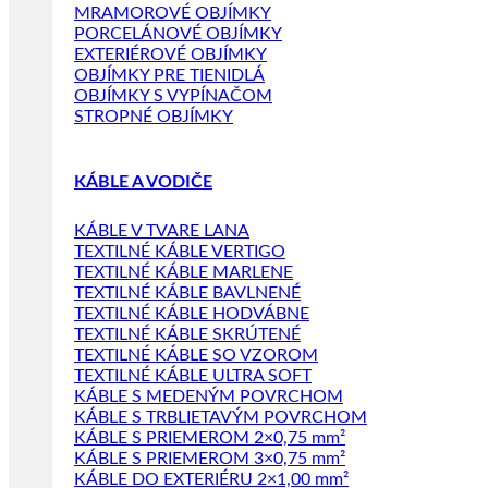
MRAMOROVÉ OBJÍMKY
PORCELÁNOVÉ OBJÍMKY
EXTERIÉROVÉ OBJÍMKY
OBJÍMKY PRE TIENIDLÁ
OBJÍMKY S VYPÍNAČOM
STROPNÉ OBJÍMKY
KÁBLE A VODIČE
KÁBLE V TVARE LANA
TEXTILNÉ KÁBLE VERTIGO
TEXTILNÉ KÁBLE MARLENE
TEXTILNÉ KÁBLE BAVLNENÉ
TEXTILNÉ KÁBLE HODVÁBNE
TEXTILNÉ KÁBLE SKRÚTENÉ
TEXTILNÉ KÁBLE SO VZOROM
TEXTILNÉ KÁBLE ULTRA SOFT
KÁBLE S MEDENÝM POVRCHOM
KÁBLE S TRBLIETAVÝM POVRCHOM
KÁBLE S PRIEMEROM 2×0,75 mm²
KÁBLE S PRIEMEROM 3×0,75 mm²
KÁBLE DO EXTERIÉRU 2×1,00 mm²