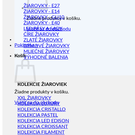
ŽIAROVKY - E27
ŽIAROVKY - E14
ŽIAROVKY - GU10
Žiadne produkty v košíku.
ŽIAROVKY - E40
LED PÁSY A SADY
Vrátiť sa do obchodu
ČÍRE ŽIAROVKY
ZLATÉ ŽIAROVKY
Pokladňa
+
DYMOVÉ ŽIAROVKY
MLIEČNE ŽIAROVKY
Košík
VÝHODNÉ BALENIA
KOLEKCIE ŽIAROVIEK
Žiadne produkty v košíku.
XXL ŽIAROVKY
Vrátiť sa do obchodu
KOLEKCIA LUXURY
KOLEKCIA CRISTALLO
KOLEKCIA PASTEL
KOLEKCIA LED EDISON
KOLEKCIA CROISSANT
KOLEKCIA FILAMENT