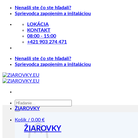
Skip
Nenašli ste čo ste hľadali?
to
Sprievodca zapojením a inštaláciou
content
LOKÁCIA
KONTAKT
08:00 - 15:00
+421 903 274 471
Nenašli ste čo ste hľadali?
Sprievodca zapojením a inštaláciou
Hľadať:
ŽIAROVKY
Košík /
0.00
€
ŽIAROVKY