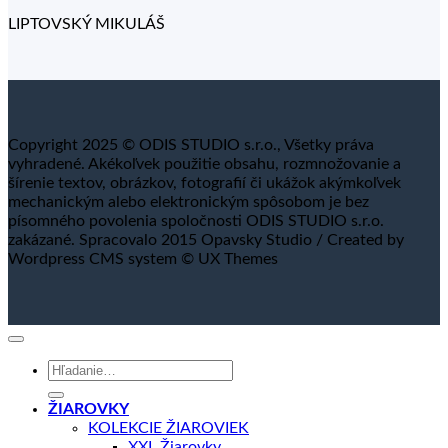
LIPTOVSKÝ MIKULÁŠ
Copyright 2025 © ODIS STUDIO s.r.o., Všetky práva
vyhradené. Akékoľvek použitie obsahu, rozmnožovanie a
šírenie textov, obrázkov, fotografií či ukážok akýmkoľvek
mechanickým alebo elektronickým spôsobom je bez
písomného povolenia spoločnosti ODIS STUDIO s.r.o.
zakázané. Spracovalo 2015 Opavsky Studio / Created by
Wordpress CMS system © UX Themes
Hľadať:
ŽIAROVKY
KOLEKCIE ŽIAROVIEK
XXL Žiarovky