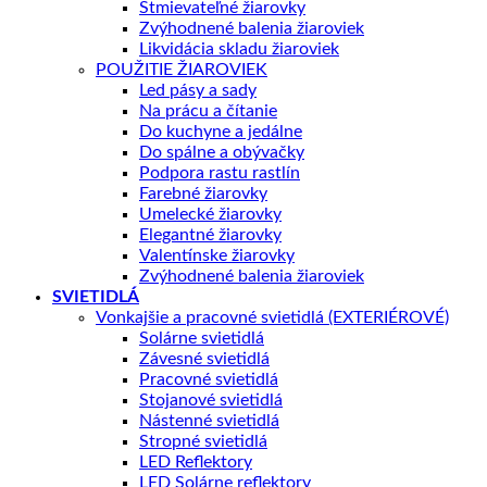
Stmievateľné žiarovky
Zvýhodnené balenia žiaroviek
Likvidácia skladu žiaroviek
POUŽITIE ŽIAROVIEK
Led pásy a sady
Na prácu a čítanie
Do kuchyne a jedálne
Do spálne a obývačky
Podpora rastu rastlín
Farebné žiarovky
Umelecké žiarovky
Elegantné žiarovky
Valentínske žiarovky
Zvýhodnené balenia žiaroviek
SVIETIDLÁ
Vonkajšie a pracovné svietidlá (EXTERIÉROVÉ)
Solárne svietidlá
Závesné svietidlá
Pracovné svietidlá
Stojanové svietidlá
Nástenné svietidlá
Stropné svietidlá
LED Reflektory
LED Solárne reflektory