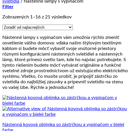
svietidlá
/
Nástenné lampy s vypínačom
Filter
Zoradené
Zobrazených 1–16 z 21 výsledkov
podľa
ceny:
od
Nástenné lampy s vypínačom vám umožnia rýchlo zmeniť
najnižšej
osvetlenie vášho domova: vďaka našim štýlovým textilným
po
káblom si budete môcť vybaviť svoje vnútorné priestory
najvyššiu
rôznymi konfiguráciami nástenných svietidiel a nástenných
lámp, ktoré prinesú svetlo tam, kde ho najviac potrebujete. S
týmto riešením budete môcť vytvárať originálne a funkčné
svetelné zdroje prostredníctvom už existujúceho elektrického
systému. Všetko, čo musíte urobiť, je pripojiť zástrčku zo
svietidla do najbližšej zásuvky a pripevniť svietidlo na stenu
vo vašej izbe. Rýchle a jednoduché!
Nástenná kovová objímka so zástrčkou a vypínačom v bielej
farbe