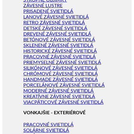
STROPNÉ OBJÍMKY
ZÁVESNÉ LUSTRE
PRISADENÉ SVIETIDLÁ
LANOVÉ ZÁVESNÉ SVIETIDLÁ
RETRO ZÁVESNÉ SVIETIDLÁ
DETSKÉ ZÁVESNÉ SVIETIDLÁ
DREVENÉ ZÁVESNÉ SVIETIDLÁ
BETÓNOVÉ ZÁVESNÉ SVIETIDLÁ
SKLENENÉ ZÁVESNÉ SVIETIDLÁ
HISTORICKÉ ZÁVESNÉ SVIETIDLÁ
PRACOVNÉ ZÁVESNÉ SVIETIDLÁ
PRIEMYSELNÉ ZÁVESNÉ SVIETIDLÁ
SILIKÓNOVÉ ZÁVESNÉ SVIETIDLÁ
CHRÓMOVÉ ZÁVESNÉ SVIETIDLÁ
HANDMADE ZÁVESNÉ SVIETIDLÁ
PORCELÁNOVÉ ZÁVESNÉ SVIETIDLÁ
MODERNÉ ZÁVESNÉ SVIETIDLÁ
KREATÍVNE ZÁVESNÉ SVIETIDLÁ
VIACPÄTICOVÉ ZÁVESNÉ SVIETIDLÁ
VONKAJŠIE - EXTERIÉROVÉ
PRACOVNÉ SVIETIDLÁ
SOLÁRNE SVIETIDLÁ