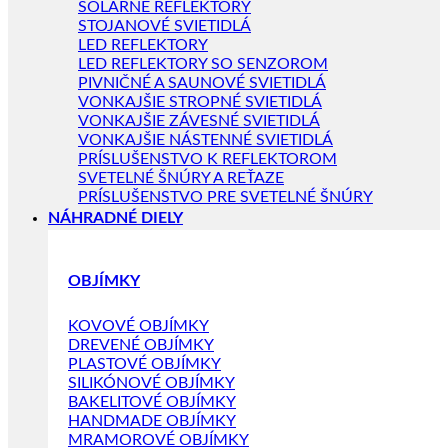
SOLÁRNE REFLEKTORY
STOJANOVÉ SVIETIDLÁ
LED REFLEKTORY
LED REFLEKTORY SO SENZOROM
PIVNIČNÉ A SAUNOVÉ SVIETIDLÁ
VONKAJŠIE STROPNÉ SVIETIDLÁ
VONKAJŠIE ZÁVESNÉ SVIETIDLÁ
VONKAJŠIE NÁSTENNÉ SVIETIDLÁ
PRÍSLUŠENSTVO K REFLEKTOROM
SVETELNÉ ŠNÚRY A REŤAZE
PRÍSLUŠENSTVO PRE SVETELNÉ ŠNÚRY
NÁHRADNÉ DIELY
OBJÍMKY
KOVOVÉ OBJÍMKY
DREVENÉ OBJÍMKY
PLASTOVÉ OBJÍMKY
SILIKÓNOVÉ OBJÍMKY
BAKELITOVÉ OBJÍMKY
HANDMADE OBJÍMKY
MRAMOROVÉ OBJÍMKY