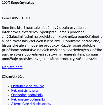
100% Bezpečný nákup
Firma ODIS STUDIO
Sme tím, ktorí neustále hľadá nový dizajn osvetlenia
interiérov a exteriérov. Spolupracujeme s podobne
zmýšľajúcimi ľuďmi na projektoch, ktoré môžu pomôcť zlepšiť
a inšpirovať nás všetkých k lepšiemu. Ponúkame netradičné,
historické ale aj moderné produkty. Každé ročné obdobie
prinášame bohatstvo nových myšlienok vytriedených z nášho
partnerstva s poprednými svetovými remeselníkmi, čo nám
umožňuje predviesť svoje unikátne produkty, vášeň a vízie.
Napíšte nám
Zákaznícky účet
Odstúpenie od zmluvy
Reklamácie tovaru
Obchodné podmienky
Reklamačné podmienky
Alternatívne riešenie sporov