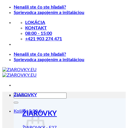
Skip
Nenašli ste čo ste hľadali?
to
Sprievodca zapojením a inštaláciou
content
LOKÁCIA
KONTAKT
08:00 - 15:00
+421 903 274 471
Nenašli ste čo ste hľadali?
Sprievodca zapojením a inštaláciou
Hľadať:
ŽIAROVKY
Košík /
0.00
€
ŽIAROVKY
ŽIAROVKY - E27