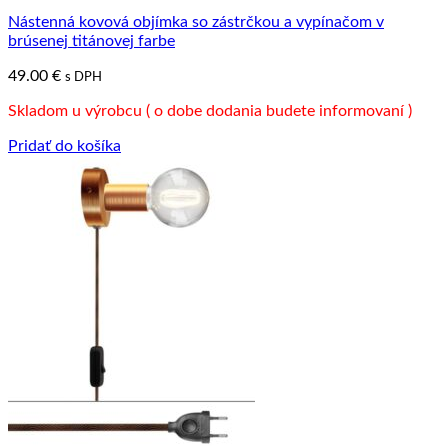
Nástenná kovová objímka so zástrčkou a vypínačom v
brúsenej titánovej farbe
49.00
€
s DPH
Skladom u výrobcu ( o dobe dodania budete informovaní )
Pridať do košíka