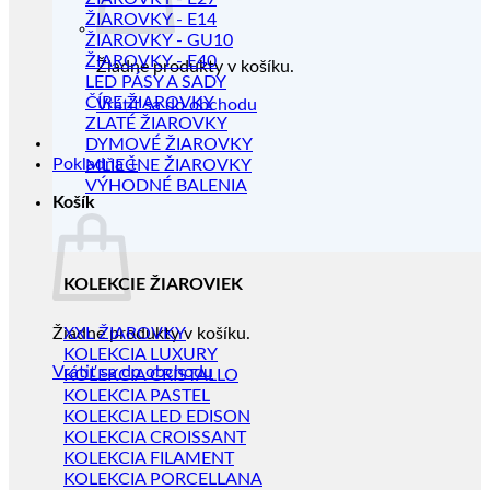
ŽIAROVKY - E14
ŽIAROVKY - GU10
ŽIAROVKY - E40
Žiadne produkty v košíku.
LED PÁSY A SADY
ČÍRE ŽIAROVKY
Vrátiť sa do obchodu
ZLATÉ ŽIAROVKY
DYMOVÉ ŽIAROVKY
Pokladňa
+
MLIEČNE ŽIAROVKY
VÝHODNÉ BALENIA
Košík
KOLEKCIE ŽIAROVIEK
Žiadne produkty v košíku.
XXL ŽIAROVKY
KOLEKCIA LUXURY
Vrátiť sa do obchodu
KOLEKCIA CRISTALLO
KOLEKCIA PASTEL
KOLEKCIA LED EDISON
KOLEKCIA CROISSANT
KOLEKCIA FILAMENT
KOLEKCIA PORCELLANA