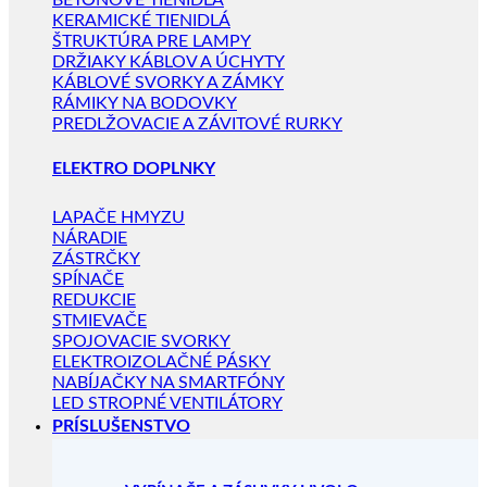
BETÓNOVÉ TIENIDLÁ
KERAMICKÉ TIENIDLÁ
ŠTRUKTÚRA PRE LAMPY
DRŽIAKY KÁBLOV A ÚCHYTY
KÁBLOVÉ SVORKY A ZÁMKY
RÁMIKY NA BODOVKY
PREDLŽOVACIE A ZÁVITOVÉ RURKY
ELEKTRO DOPLNKY
LAPAČE HMYZU
NÁRADIE
ZÁSTRČKY
SPÍNAČE
REDUKCIE
STMIEVAČE
SPOJOVACIE SVORKY
ELEKTROIZOLAČNÉ PÁSKY
NABÍJAČKY NA SMARTFÓNY
LED STROPNÉ VENTILÁTORY
PRÍSLUŠENSTVO