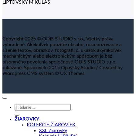
LIPTOVSKÝ MIKULÁŠ
Copyright 2025 © ODIS STUDIO s.r.o., Všetky práva
vyhradené. Akékoľvek použitie obsahu, rozmnožovanie a
šírenie textov, obrázkov, fotografií či ukážok akýmkoľvek
mechanickým alebo elektronickým spôsobom je bez
písomného povolenia spoločnosti ODIS STUDIO s.r.o.
zakázané. Spracovalo 2015 Opavsky Studio / Created by
Wordpress CMS system © UX Themes
Hľadať:
ŽIAROVKY
KOLEKCIE ŽIAROVIEK
XXL Žiarovky