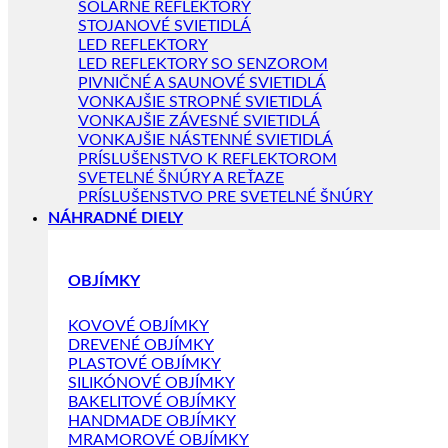
SOLÁRNE REFLEKTORY
STOJANOVÉ SVIETIDLÁ
LED REFLEKTORY
LED REFLEKTORY SO SENZOROM
PIVNIČNÉ A SAUNOVÉ SVIETIDLÁ
VONKAJŠIE STROPNÉ SVIETIDLÁ
VONKAJŠIE ZÁVESNÉ SVIETIDLÁ
VONKAJŠIE NÁSTENNÉ SVIETIDLÁ
PRÍSLUŠENSTVO K REFLEKTOROM
SVETELNÉ ŠNÚRY A REŤAZE
PRÍSLUŠENSTVO PRE SVETELNÉ ŠNÚRY
NÁHRADNÉ DIELY
OBJÍMKY
KOVOVÉ OBJÍMKY
DREVENÉ OBJÍMKY
PLASTOVÉ OBJÍMKY
SILIKÓNOVÉ OBJÍMKY
BAKELITOVÉ OBJÍMKY
HANDMADE OBJÍMKY
MRAMOROVÉ OBJÍMKY