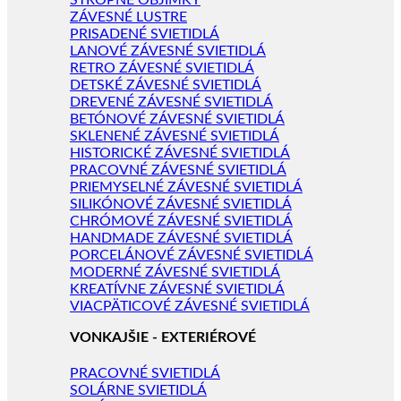
STROPNÉ OBJÍMKY
ZÁVESNÉ LUSTRE
PRISADENÉ SVIETIDLÁ
LANOVÉ ZÁVESNÉ SVIETIDLÁ
RETRO ZÁVESNÉ SVIETIDLÁ
DETSKÉ ZÁVESNÉ SVIETIDLÁ
DREVENÉ ZÁVESNÉ SVIETIDLÁ
BETÓNOVÉ ZÁVESNÉ SVIETIDLÁ
SKLENENÉ ZÁVESNÉ SVIETIDLÁ
HISTORICKÉ ZÁVESNÉ SVIETIDLÁ
PRACOVNÉ ZÁVESNÉ SVIETIDLÁ
PRIEMYSELNÉ ZÁVESNÉ SVIETIDLÁ
SILIKÓNOVÉ ZÁVESNÉ SVIETIDLÁ
CHRÓMOVÉ ZÁVESNÉ SVIETIDLÁ
HANDMADE ZÁVESNÉ SVIETIDLÁ
PORCELÁNOVÉ ZÁVESNÉ SVIETIDLÁ
MODERNÉ ZÁVESNÉ SVIETIDLÁ
KREATÍVNE ZÁVESNÉ SVIETIDLÁ
VIACPÄTICOVÉ ZÁVESNÉ SVIETIDLÁ
VONKAJŠIE - EXTERIÉROVÉ
PRACOVNÉ SVIETIDLÁ
SOLÁRNE SVIETIDLÁ