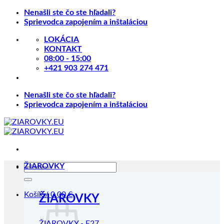
Skip
Nenašli ste čo ste hľadali?
to
Sprievodca zapojením a inštaláciou
content
LOKÁCIA
KONTAKT
08:00 - 15:00
+421 903 274 471
Nenašli ste čo ste hľadali?
Sprievodca zapojením a inštaláciou
Hľadať:
ŽIAROVKY
Košík /
0.00
€
ŽIAROVKY
ŽIAROVKY - E27