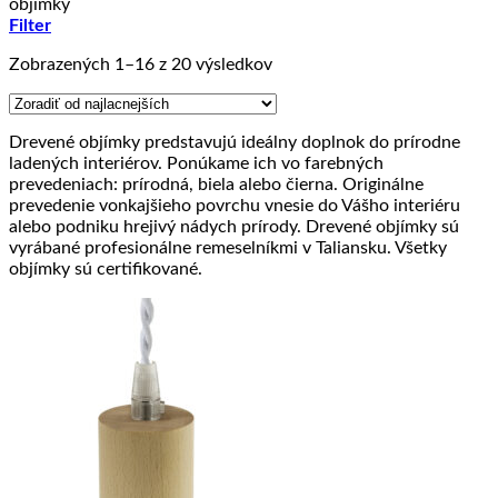
objímky
Filter
Zoradené
Zobrazených 1–16 z 20 výsledkov
podľa
ceny:
od
Drevené objímky predstavujú ideálny doplnok do prírodne
najnižšej
ladených interiérov. Ponúkame ich vo farebných
po
prevedeniach: prírodná, biela alebo čierna. Originálne
najvyššiu
prevedenie vonkajšieho povrchu vnesie do Vášho interiéru
alebo podniku hrejivý nádych prírody. Drevené objímky sú
vyrábané profesionálne remeselníkmi v Taliansku. Všetky
objímky sú certifikované.