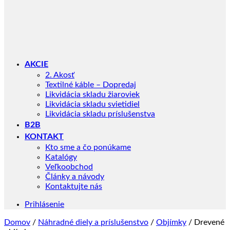
AKCIE
2. Akosť
Textilné káble – Dopredaj
Likvidácia skladu žiaroviek
Likvidácia skladu svietidiel
Likvidácia skladu príslušenstva
B2B
KONTAKT
Kto sme a čo ponúkame
Katalógy
Veľkoobchod
Články a návody
Kontaktujte nás
Prihlásenie
Domov
/
Náhradné diely a príslušenstvo
/
Objímky
/
Drevené