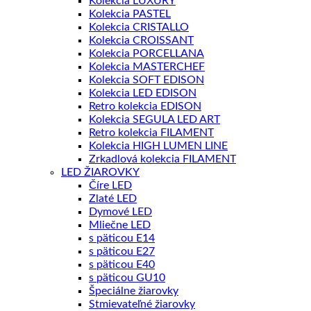
Kolekcia LUXURY
Kolekcia PASTEL
Kolekcia CRISTALLO
Kolekcia CROISSANT
Kolekcia PORCELLANA
Kolekcia MASTERCHEF
Kolekcia SOFT EDISON
Kolekcia LED EDISON
Retro kolekcia EDISON
Kolekcia SEGULA LED ART
Retro kolekcia FILAMENT
Kolekcia HIGH LUMEN LINE
Zrkadlová kolekcia FILAMENT
LED ŽIAROVKY
Číre LED
Zlaté LED
Dymové LED
Mliečne LED
s päticou E14
s päticou E27
s päticou E40
s päticou GU10
Špeciálne žiarovky
Stmievateľné žiarovky