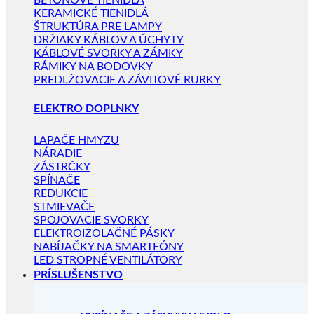
BETÓNOVÉ TIENIDLÁ
KERAMICKÉ TIENIDLÁ
ŠTRUKTÚRA PRE LAMPY
DRŽIAKY KÁBLOV A ÚCHYTY
KÁBLOVÉ SVORKY A ZÁMKY
RÁMIKY NA BODOVKY
PREDLŽOVACIE A ZÁVITOVÉ RURKY
ELEKTRO DOPLNKY
LAPAČE HMYZU
NÁRADIE
ZÁSTRČKY
SPÍNAČE
REDUKCIE
STMIEVAČE
SPOJOVACIE SVORKY
ELEKTROIZOLAČNÉ PÁSKY
NABÍJAČKY NA SMARTFÓNY
LED STROPNÉ VENTILÁTORY
PRÍSLUŠENSTVO