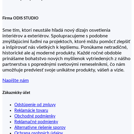
Firma ODIS STUDIO
Sme tím, ktorí neustále hľadá nový dizajn osvetlenia
interiérov a exteriérov. Spolupracujeme s podobne
zmýšľajúcimi ľuďmi na projektoch, ktoré môžu pomôcť zlepšiť
a inšpirovať nás všetkých k lepšiemu. Ponúkame netradičné,
historické ale aj moderné produkty. Každé ročné obdobie
prinášame bohatstvo nových myšlienok vytriedených z nášho
partnerstva s poprednými svetovými remeselníkmi, čo nám
umožňuje predviesť svoje unikátne produkty, vášeň a vízie.
Napíšte nám
Zákaznícky účet
Odstúpenie od zmluvy
Reklamácie tovaru
Obchodné podmienky
Reklamačné podmienky
Alternatívne riešenie sporov
Ochrana osobných údajov