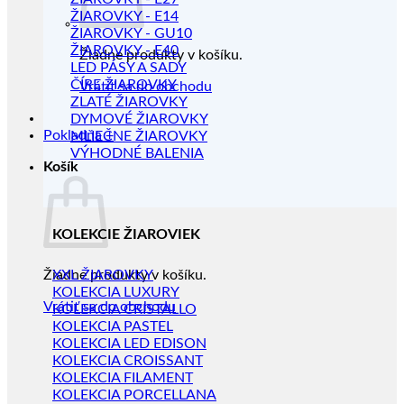
ŽIAROVKY - E14
ŽIAROVKY - GU10
ŽIAROVKY - E40
Žiadne produkty v košíku.
LED PÁSY A SADY
ČÍRE ŽIAROVKY
Vrátiť sa do obchodu
ZLATÉ ŽIAROVKY
DYMOVÉ ŽIAROVKY
Pokladňa
+
MLIEČNE ŽIAROVKY
VÝHODNÉ BALENIA
Košík
KOLEKCIE ŽIAROVIEK
Žiadne produkty v košíku.
XXL ŽIAROVKY
KOLEKCIA LUXURY
Vrátiť sa do obchodu
KOLEKCIA CRISTALLO
KOLEKCIA PASTEL
KOLEKCIA LED EDISON
KOLEKCIA CROISSANT
KOLEKCIA FILAMENT
KOLEKCIA PORCELLANA