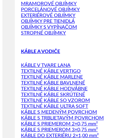
MRAMOROVÉ OBJÍMKY
PORCELÁNOVÉ OBJÍMKY
EXTERIÉROVÉ OBJÍMKY
OBJÍMKY PRE TIENIDLÁ
OBJÍMKY S VYPÍNAČOM
STROPNÉ OBJÍMKY
KÁBLE A VODIČE
KÁBLE V TVARE LANA
TEXTILNÉ KÁBLE VERTIGO
TEXTILNÉ KÁBLE MARLENE
TEXTILNÉ KÁBLE BAVLNENÉ
TEXTILNÉ KÁBLE HODVÁBNE
TEXTILNÉ KÁBLE SKRÚTENÉ
TEXTILNÉ KÁBLE SO VZOROM
TEXTILNÉ KÁBLE ULTRA SOFT
KÁBLE S MEDENÝM POVRCHOM
KÁBLE S TRBLIETAVÝM POVRCHOM
KÁBLE S PRIEMEROM 2×0,75 mm²
KÁBLE S PRIEMEROM 3×0,75 mm²
KÁBLE DO EXTERIÉRU 2×1,00 mm²