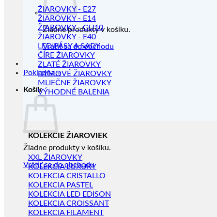
ŽIAROVKY - E27
ŽIAROVKY - E14
ŽIAROVKY - GU10
Žiadne produkty v košíku.
ŽIAROVKY - E40
LED PÁSY A SADY
Vrátiť sa do obchodu
ČÍRE ŽIAROVKY
ZLATÉ ŽIAROVKY
Pokladňa
+
DYMOVÉ ŽIAROVKY
MLIEČNE ŽIAROVKY
Košík
VÝHODNÉ BALENIA
KOLEKCIE ŽIAROVIEK
Žiadne produkty v košíku.
XXL ŽIAROVKY
Vrátiť sa do obchodu
KOLEKCIA LUXURY
KOLEKCIA CRISTALLO
KOLEKCIA PASTEL
KOLEKCIA LED EDISON
KOLEKCIA CROISSANT
KOLEKCIA FILAMENT