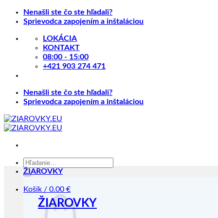
Skip
Nenašli ste čo ste hľadali?
to
Sprievodca zapojením a inštaláciou
content
LOKÁCIA
KONTAKT
08:00 - 15:00
+421 903 274 471
Nenašli ste čo ste hľadali?
Sprievodca zapojením a inštaláciou
Hľadať:
ŽIAROVKY
Košík /
0.00
€
ŽIAROVKY