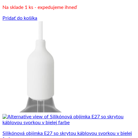
cena
cena
Na sklade 1 ks - expedujeme ihneď
bola:
je:
6.00 €.
3.50 €.
Pridať do košíka
Silikónová objímka E27 so skrytou káblovou svorkou v bielej