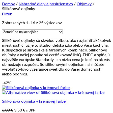
Domov
/
Náhradné diely a príslušenstvo
/
Objímky
/
Silikónové objímky
Filter
Zoradené
Zobrazených 1–16 z 25 výsledkov
podľa
ceny:
od
Silikónové objímky sú skvelou voľbou, ako rozjasniť akúkoľvek
najnižšej
miestnosť, či už je to štúdio, detská izba alebo Vaša kuchyňa.
po
K dispozícii je široká škála farebných kombinácií. Silikónové
najvyššiu
objímky v našej ponuke sú certifikované IMQ-ENEC a spĺňajú
najvyššie európske štandardy. Ich nízka cena je ideálna ak vás
obmedzuje rozpočet. So silikonovými objímkami si môžete
vyrobiť štýlovo vyzerajúce svietidlo do Vašej domácnosti
alebo podniku.
-42%
Silikónová objímka v krémovej farbe
Pôvodná
Aktuálna
6.00
€
3.50
€
s DPH