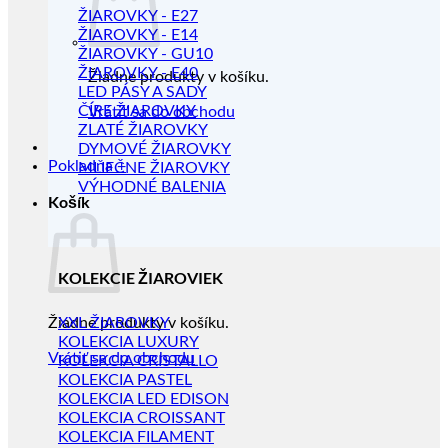
ŽIAROVKY - E27
ŽIAROVKY - E14
ŽIAROVKY - GU10
ŽIAROVKY - E40
Žiadne produkty v košíku.
LED PÁSY A SADY
ČÍRE ŽIAROVKY
Vrátiť sa do obchodu
ZLATÉ ŽIAROVKY
DYMOVÉ ŽIAROVKY
Pokladňa
+
MLIEČNE ŽIAROVKY
VÝHODNÉ BALENIA
Košík
KOLEKCIE ŽIAROVIEK
Žiadne produkty v košíku.
XXL ŽIAROVKY
KOLEKCIA LUXURY
Vrátiť sa do obchodu
KOLEKCIA CRISTALLO
KOLEKCIA PASTEL
KOLEKCIA LED EDISON
KOLEKCIA CROISSANT
KOLEKCIA FILAMENT