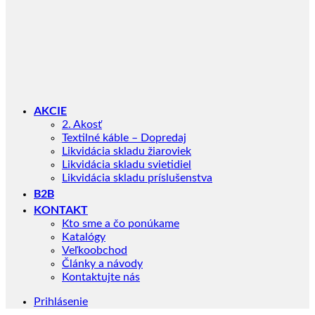
AKCIE
2. Akosť
Textilné káble – Dopredaj
Likvidácia skladu žiaroviek
Likvidácia skladu svietidiel
Likvidácia skladu príslušenstva
B2B
KONTAKT
Kto sme a čo ponúkame
Katalógy
Veľkoobchod
Články a návody
Kontaktujte nás
Prihlásenie