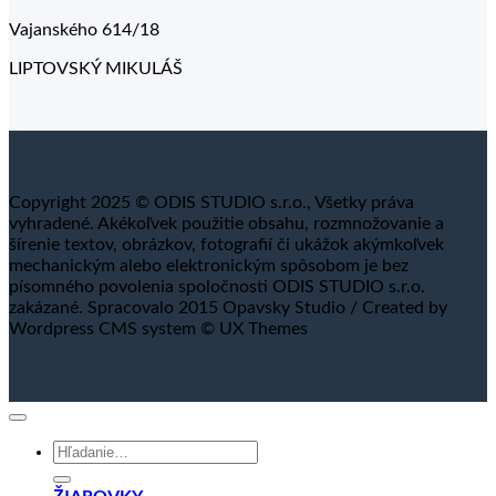
Vajanského 614/18
LIPTOVSKÝ MIKULÁŠ
Copyright 2025 © ODIS STUDIO s.r.o., Všetky práva
vyhradené. Akékoľvek použitie obsahu, rozmnožovanie a
šírenie textov, obrázkov, fotografií či ukážok akýmkoľvek
mechanickým alebo elektronickým spôsobom je bez
písomného povolenia spoločnosti ODIS STUDIO s.r.o.
zakázané. Spracovalo 2015 Opavsky Studio / Created by
Wordpress CMS system © UX Themes
Hľadať:
ŽIAROVKY