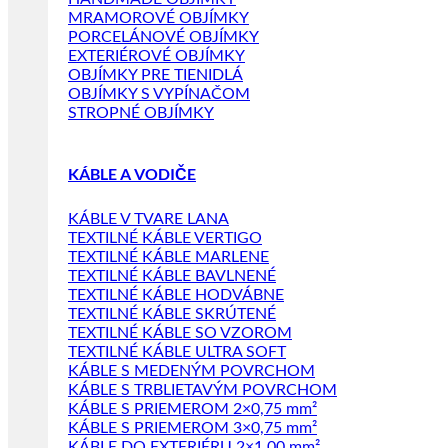
MRAMOROVÉ OBJÍMKY
PORCELÁNOVÉ OBJÍMKY
EXTERIÉROVÉ OBJÍMKY
OBJÍMKY PRE TIENIDLÁ
OBJÍMKY S VYPÍNAČOM
STROPNÉ OBJÍMKY
KÁBLE A VODIČE
KÁBLE V TVARE LANA
TEXTILNÉ KÁBLE VERTIGO
TEXTILNÉ KÁBLE MARLENE
TEXTILNÉ KÁBLE BAVLNENÉ
TEXTILNÉ KÁBLE HODVÁBNE
TEXTILNÉ KÁBLE SKRÚTENÉ
TEXTILNÉ KÁBLE SO VZOROM
TEXTILNÉ KÁBLE ULTRA SOFT
KÁBLE S MEDENÝM POVRCHOM
KÁBLE S TRBLIETAVÝM POVRCHOM
KÁBLE S PRIEMEROM 2×0,75 mm²
KÁBLE S PRIEMEROM 3×0,75 mm²
KÁBLE DO EXTERIÉRU 2×1,00 mm²