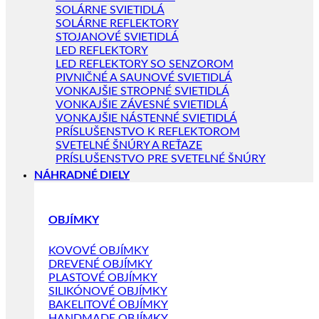
SOLÁRNE SVIETIDLÁ
SOLÁRNE REFLEKTORY
STOJANOVÉ SVIETIDLÁ
LED REFLEKTORY
LED REFLEKTORY SO SENZOROM
PIVNIČNÉ A SAUNOVÉ SVIETIDLÁ
VONKAJŠIE STROPNÉ SVIETIDLÁ
VONKAJŠIE ZÁVESNÉ SVIETIDLÁ
VONKAJŠIE NÁSTENNÉ SVIETIDLÁ
PRÍSLUŠENSTVO K REFLEKTOROM
SVETELNÉ ŠNÚRY A REŤAZE
PRÍSLUŠENSTVO PRE SVETELNÉ ŠNÚRY
NÁHRADNÉ DIELY
OBJÍMKY
KOVOVÉ OBJÍMKY
DREVENÉ OBJÍMKY
PLASTOVÉ OBJÍMKY
SILIKÓNOVÉ OBJÍMKY
BAKELITOVÉ OBJÍMKY
HANDMADE OBJÍMKY