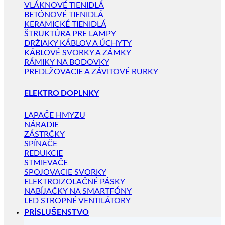
VLÁKNOVÉ TIENIDLÁ
BETÓNOVÉ TIENIDLÁ
KERAMICKÉ TIENIDLÁ
ŠTRUKTÚRA PRE LAMPY
DRŽIAKY KÁBLOV A ÚCHYTY
KÁBLOVÉ SVORKY A ZÁMKY
RÁMIKY NA BODOVKY
PREDLŽOVACIE A ZÁVITOVÉ RURKY
ELEKTRO DOPLNKY
LAPAČE HMYZU
NÁRADIE
ZÁSTRČKY
SPÍNAČE
REDUKCIE
STMIEVAČE
SPOJOVACIE SVORKY
ELEKTROIZOLAČNÉ PÁSKY
NABÍJAČKY NA SMARTFÓNY
LED STROPNÉ VENTILÁTORY
PRÍSLUŠENSTVO