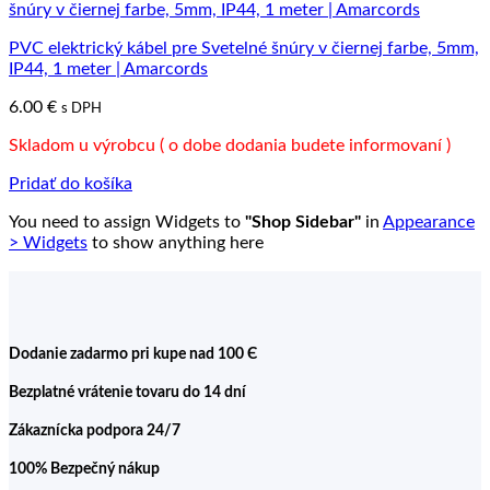
PVC elektrický kábel pre Svetelné šnúry v čiernej farbe, 5mm,
IP44, 1 meter | Amarcords
6.00
€
s DPH
Skladom u výrobcu ( o dobe dodania budete informovaní )
Pridať do košíka
You need to assign Widgets to
"Shop Sidebar"
in
Appearance
> Widgets
to show anything here
Dodanie zadarmo pri kupe nad 100 Є
Bezplatné vrátenie tovaru do 14 dní
Zákaznícka podpora 24/7
100% Bezpečný nákup