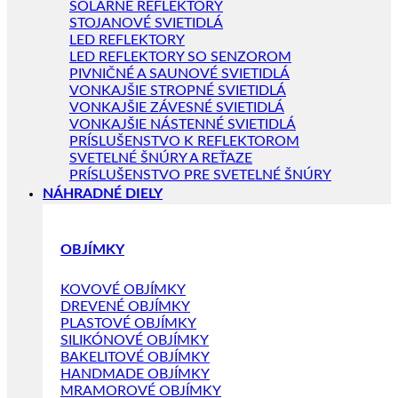
SOLÁRNE REFLEKTORY
STOJANOVÉ SVIETIDLÁ
LED REFLEKTORY
LED REFLEKTORY SO SENZOROM
PIVNIČNÉ A SAUNOVÉ SVIETIDLÁ
VONKAJŠIE STROPNÉ SVIETIDLÁ
VONKAJŠIE ZÁVESNÉ SVIETIDLÁ
VONKAJŠIE NÁSTENNÉ SVIETIDLÁ
PRÍSLUŠENSTVO K REFLEKTOROM
SVETELNÉ ŠNÚRY A REŤAZE
PRÍSLUŠENSTVO PRE SVETELNÉ ŠNÚRY
NÁHRADNÉ DIELY
OBJÍMKY
KOVOVÉ OBJÍMKY
DREVENÉ OBJÍMKY
PLASTOVÉ OBJÍMKY
SILIKÓNOVÉ OBJÍMKY
BAKELITOVÉ OBJÍMKY
HANDMADE OBJÍMKY
MRAMOROVÉ OBJÍMKY