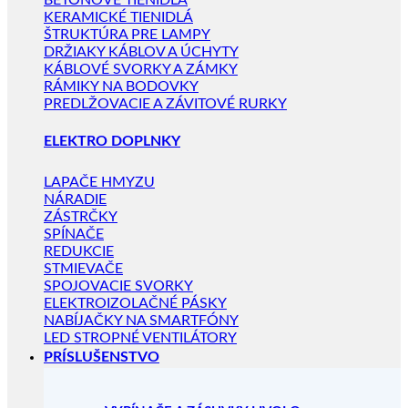
BETÓNOVÉ TIENIDLÁ
KERAMICKÉ TIENIDLÁ
ŠTRUKTÚRA PRE LAMPY
DRŽIAKY KÁBLOV A ÚCHYTY
KÁBLOVÉ SVORKY A ZÁMKY
RÁMIKY NA BODOVKY
PREDLŽOVACIE A ZÁVITOVÉ RURKY
ELEKTRO DOPLNKY
LAPAČE HMYZU
NÁRADIE
ZÁSTRČKY
SPÍNAČE
REDUKCIE
STMIEVAČE
SPOJOVACIE SVORKY
ELEKTROIZOLAČNÉ PÁSKY
NABÍJAČKY NA SMARTFÓNY
LED STROPNÉ VENTILÁTORY
PRÍSLUŠENSTVO