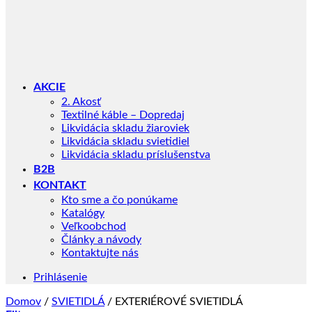
AKCIE
2. Akosť
Textilné káble – Dopredaj
Likvidácia skladu žiaroviek
Likvidácia skladu svietidiel
Likvidácia skladu príslušenstva
B2B
KONTAKT
Kto sme a čo ponúkame
Katalógy
Veľkoobchod
Články a návody
Kontaktujte nás
Prihlásenie
Domov
/
SVIETIDLÁ
/
EXTERIÉROVÉ SVIETIDLÁ