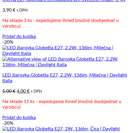
3.90
€
s DPH
Na sklade 3 ks - expedujeme ihneď (možné doobjednať u
výrobcu)
Pridať do košíka
-20%
LED žiarovka Globetta E27, 2.2W, 136lm, Mliečna | Daylight
Italia
Pôvodná
Aktuálna
5.00
€
4.00
€
s DPH
cena
cena
Na sklade 11 ks - expedujeme ihneď (možné doobjednať u
bola:
je:
výrobcu)
5.00 €.
4.00 €.
Pridať do košíka
-20%