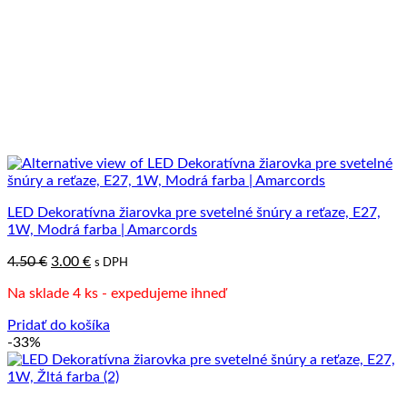
LED Dekoratívna žiarovka pre svetelné šnúry a reťaze, E27,
1W, Modrá farba | Amarcords
Pôvodná
Aktuálna
4.50
€
3.00
€
s DPH
cena
cena
Na sklade 4 ks - expedujeme ihneď
bola:
je:
4.50 €.
3.00 €.
Pridať do košíka
-33%