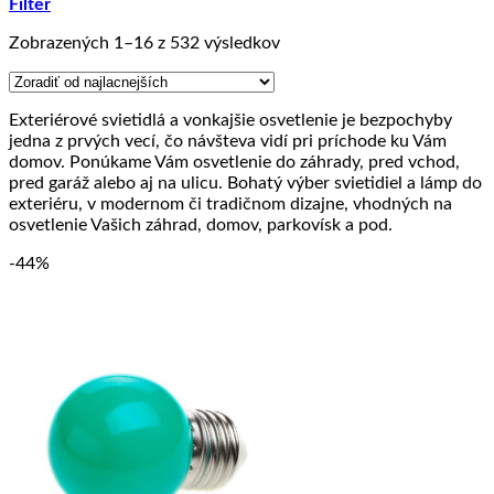
Filter
Zoradené
Zobrazených 1–16 z 532 výsledkov
podľa
ceny:
od
Exteriérové svietidlá a vonkajšie osvetlenie je bezpochyby
najnižšej
jedna z prvých vecí, čo návšteva vidí pri príchode ku Vám
po
domov. Ponúkame Vám osvetlenie do záhrady, pred vchod,
najvyššiu
pred garáž alebo aj na ulicu. Bohatý výber svietidiel a lámp do
exteriéru, v modernom či tradičnom dizajne, vhodných na
osvetlenie Vašich záhrad, domov, parkovísk a pod.
-44%