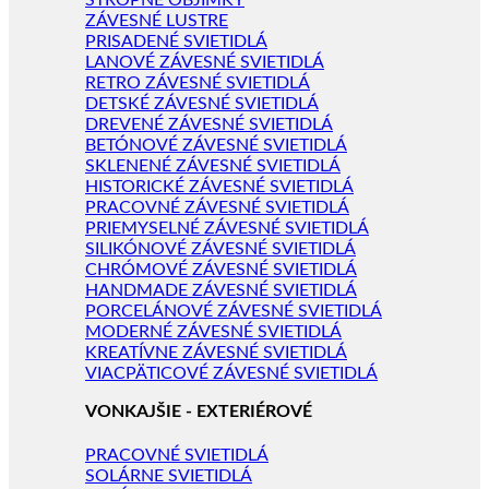
STROPNÉ OBJÍMKY
ZÁVESNÉ LUSTRE
PRISADENÉ SVIETIDLÁ
LANOVÉ ZÁVESNÉ SVIETIDLÁ
RETRO ZÁVESNÉ SVIETIDLÁ
DETSKÉ ZÁVESNÉ SVIETIDLÁ
DREVENÉ ZÁVESNÉ SVIETIDLÁ
BETÓNOVÉ ZÁVESNÉ SVIETIDLÁ
SKLENENÉ ZÁVESNÉ SVIETIDLÁ
HISTORICKÉ ZÁVESNÉ SVIETIDLÁ
PRACOVNÉ ZÁVESNÉ SVIETIDLÁ
PRIEMYSELNÉ ZÁVESNÉ SVIETIDLÁ
SILIKÓNOVÉ ZÁVESNÉ SVIETIDLÁ
CHRÓMOVÉ ZÁVESNÉ SVIETIDLÁ
HANDMADE ZÁVESNÉ SVIETIDLÁ
PORCELÁNOVÉ ZÁVESNÉ SVIETIDLÁ
MODERNÉ ZÁVESNÉ SVIETIDLÁ
KREATÍVNE ZÁVESNÉ SVIETIDLÁ
VIACPÄTICOVÉ ZÁVESNÉ SVIETIDLÁ
VONKAJŠIE - EXTERIÉROVÉ
PRACOVNÉ SVIETIDLÁ
SOLÁRNE SVIETIDLÁ