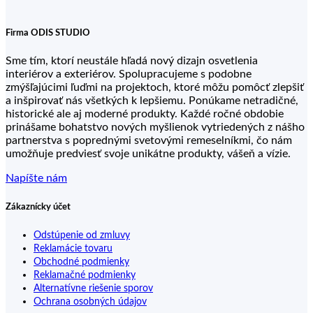
Firma ODIS STUDIO
Sme tím, ktorí neustále hľadá nový dizajn osvetlenia
interiérov a exteriérov. Spolupracujeme s podobne
zmýšľajúcimi ľuďmi na projektoch, ktoré môžu pomôcť zlepšiť
a inšpirovať nás všetkých k lepšiemu. Ponúkame netradičné,
historické ale aj moderné produkty. Každé ročné obdobie
prinášame bohatstvo nových myšlienok vytriedených z nášho
partnerstva s poprednými svetovými remeselníkmi, čo nám
umožňuje predviesť svoje unikátne produkty, vášeň a vízie.
Napíšte nám
Zákaznícky účet
Odstúpenie od zmluvy
Reklamácie tovaru
Obchodné podmienky
Reklamačné podmienky
Alternatívne riešenie sporov
Ochrana osobných údajov