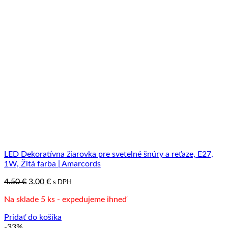
LED Dekoratívna žiarovka pre svetelné šnúry a reťaze, E27,
1W, Žltá farba | Amarcords
Pôvodná
Aktuálna
4.50
€
3.00
€
s DPH
cena
cena
Na sklade 5 ks - expedujeme ihneď
bola:
je:
4.50 €.
3.00 €.
Pridať do košíka
-33%