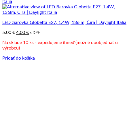
LED žiarovka Globetta E27, 1.4W, 136lm, Číra | Daylight Italia
Pôvodná
Aktuálna
5.00
€
4.00
€
s DPH
cena
cena
Na sklade 10 ks - expedujeme ihneď (možné doobjednať u
bola:
je:
výrobcu)
5.00 €.
4.00 €.
Pridať do košíka