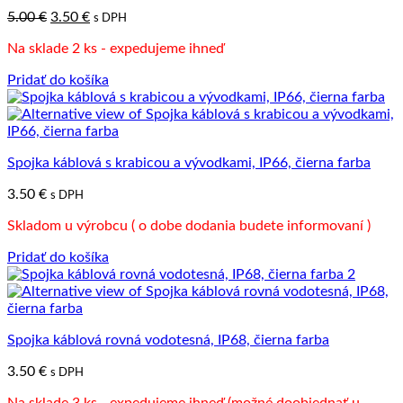
Pôvodná
Aktuálna
5.00
€
3.50
€
s DPH
cena
cena
Na sklade 2 ks - expedujeme ihneď
bola:
je:
5.00 €.
3.50 €.
Pridať do košíka
Spojka káblová s krabicou a vývodkami, IP66, čierna farba
3.50
€
s DPH
Skladom u výrobcu ( o dobe dodania budete informovaní )
Pridať do košíka
Spojka káblová rovná vodotesná, IP68, čierna farba
3.50
€
s DPH