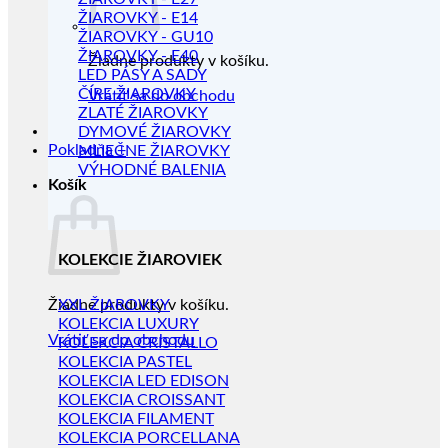
ŽIAROVKY - E14
ŽIAROVKY - GU10
ŽIAROVKY - E40
Žiadne produkty v košíku.
LED PÁSY A SADY
ČÍRE ŽIAROVKY
Vrátiť sa do obchodu
ZLATÉ ŽIAROVKY
DYMOVÉ ŽIAROVKY
Pokladňa
+
MLIEČNE ŽIAROVKY
VÝHODNÉ BALENIA
Košík
KOLEKCIE ŽIAROVIEK
Žiadne produkty v košíku.
XXL ŽIAROVKY
KOLEKCIA LUXURY
Vrátiť sa do obchodu
KOLEKCIA CRISTALLO
KOLEKCIA PASTEL
KOLEKCIA LED EDISON
KOLEKCIA CROISSANT
KOLEKCIA FILAMENT
KOLEKCIA PORCELLANA