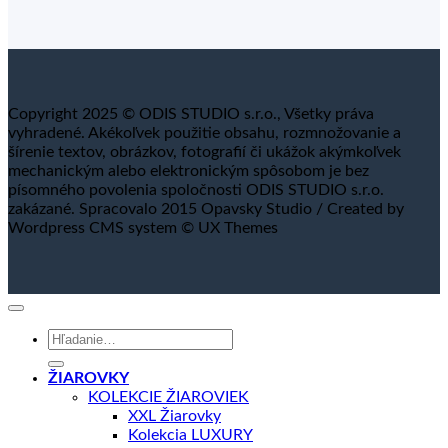
Copyright 2025 © ODIS STUDIO s.r.o., Všetky práva
vyhradené. Akékoľvek použitie obsahu, rozmnožovanie a
šírenie textov, obrázkov, fotografií či ukážok akýmkoľvek
mechanickým alebo elektronickým spôsobom je bez
písomného povolenia spoločnosti ODIS STUDIO s.r.o.
zakázané. Spracovalo 2015 Opavsky Studio / Created by
Wordpress CMS system © UX Themes
Hľadať:
ŽIAROVKY
KOLEKCIE ŽIAROVIEK
XXL Žiarovky
Kolekcia LUXURY