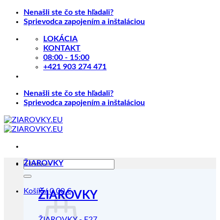
Skip
Nenašli ste čo ste hľadali?
to
Sprievodca zapojením a inštaláciou
content
LOKÁCIA
KONTAKT
08:00 - 15:00
+421 903 274 471
Nenašli ste čo ste hľadali?
Sprievodca zapojením a inštaláciou
Hľadať:
ŽIAROVKY
Košík /
0.00
€
ŽIAROVKY
ŽIAROVKY - E27