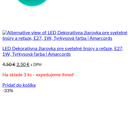
LED Dekoratívna žiarovka pre svetelné šnúry a reťaze, E27,
1W, Tyrkysová farba | Amarcords
Pôvodná
Aktuálna
4.50
€
2.50
€
s DPH
cena
cena
Na sklade 3 ks - expedujeme ihneď
bola:
je:
4.50 €.
2.50 €.
Pridať do košíka
-33%