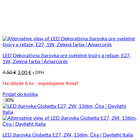
LED Dekoratívna žiarovka pre svetelné šnúry a reťaze, E27,
1W, Zelená farba | Amarcords
Pôvodná
Aktuálna
4.50
€
3.00
€
s DPH
cena
cena
Na sklade 6 ks - expedujeme ihneď
bola:
je:
4.50 €.
3.00 €.
Pridať do košíka
-30%
LED žiarovka Globetta E27, 2W, 136lm, Číra | Daylight Italia