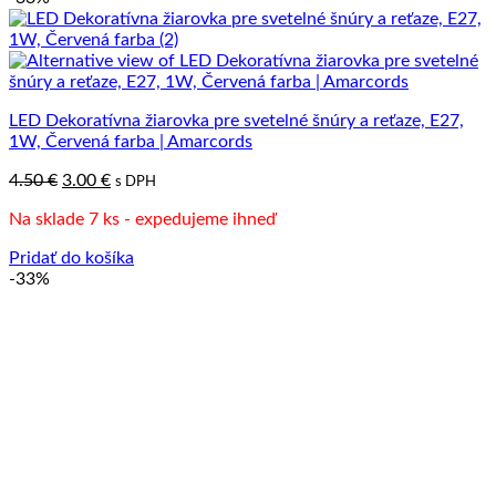
LED Dekoratívna žiarovka pre svetelné šnúry a reťaze, E27,
1W, Červená farba | Amarcords
Pôvodná
Aktuálna
4.50
€
3.00
€
s DPH
cena
cena
Na sklade 7 ks - expedujeme ihneď
bola:
je:
4.50 €.
3.00 €.
Pridať do košíka
-33%