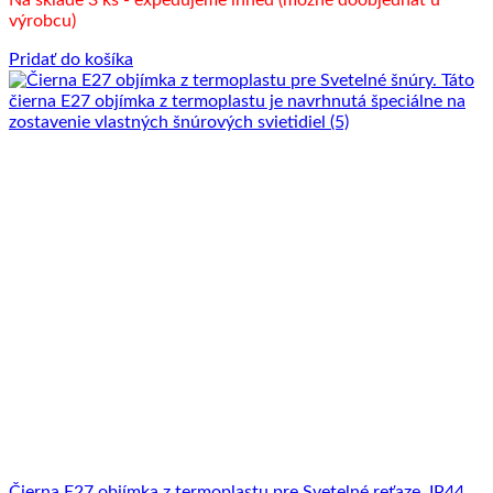
Na sklade 3 ks - expedujeme ihneď (možné doobjednať u
výrobcu)
Pridať do košíka
Čierna E27 objímka z termoplastu pre Svetelné reťaze, IP44