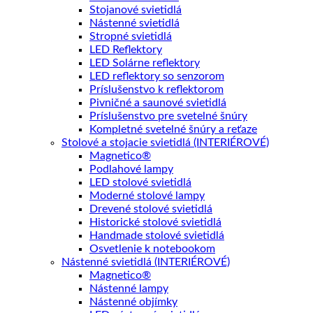
Stojanové svietidlá
Nástenné svietidlá
Stropné svietidlá
LED Reflektory
LED Solárne reflektory
LED reflektory so senzorom
Príslušenstvo k reflektorom
Pivničné a saunové svietidlá
Príslušenstvo pre svetelné šnúry
Kompletné svetelné šnúry a reťaze
Stolové a stojacie svietidlá (INTERIÉROVÉ)
Magnetico®
Podlahové lampy
LED stolové svietidlá
Moderné stolové lampy
Drevené stolové svietidlá
Historické stolové svietidlá
Handmade stolové svietidlá
Osvetlenie k notebookom
Nástenné svietidlá (INTERIÉROVÉ)
Magnetico®
Nástenné lampy
Nástenné objímky