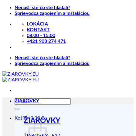
Skip
Nenašli ste čo ste hľadali?
to
Sprievodca zapojením a inštaláciou
content
LOKÁCIA
KONTAKT
08:00 - 15:00
+421 903 274 471
Nenašli ste čo ste hľadali?
Sprievodca zapojením a inštaláciou
Hľadať:
ŽIAROVKY
Košík /
0.00
€
ŽIAROVKY
ŽIAROVKY - E27