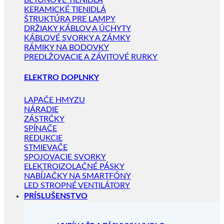
BETÓNOVÉ TIENIDLÁ
KERAMICKÉ TIENIDLÁ
ŠTRUKTÚRA PRE LAMPY
DRŽIAKY KÁBLOV A ÚCHYTY
KÁBLOVÉ SVORKY A ZÁMKY
RÁMIKY NA BODOVKY
PREDLŽOVACIE A ZÁVITOVÉ RURKY
ELEKTRO DOPLNKY
LAPAČE HMYZU
NÁRADIE
ZÁSTRČKY
SPÍNAČE
REDUKCIE
STMIEVAČE
SPOJOVACIE SVORKY
ELEKTROIZOLAČNÉ PÁSKY
NABÍJAČKY NA SMARTFÓNY
LED STROPNÉ VENTILÁTORY
PRÍSLUŠENSTVO