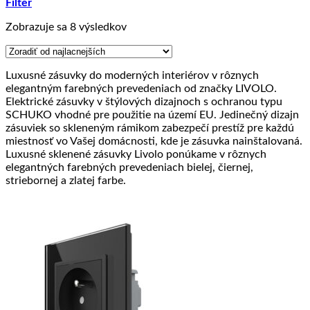
Filter
Zoradené
Zobrazuje sa 8 výsledkov
podľa
ceny:
od
Luxusné zásuvky do moderných interiérov v rôznych
najnižšej
elegantným farebných prevedeniach od značky LIVOLO.
po
Elektrické zásuvky v štýlových dizajnoch s ochranou typu
najvyššiu
SCHUKO vhodné pre použitie na území EU. Jedinečný dizajn
zásuviek so skleneným rámikom zabezpečí prestíž pre každú
miestnosť vo Vašej domácnosti, kde je zásuvka nainštalovaná.
Luxusné sklenené zásuvky Livolo ponúkame v rôznych
elegantných farebných prevedeniach bielej, čiernej,
striebornej a zlatej farbe.