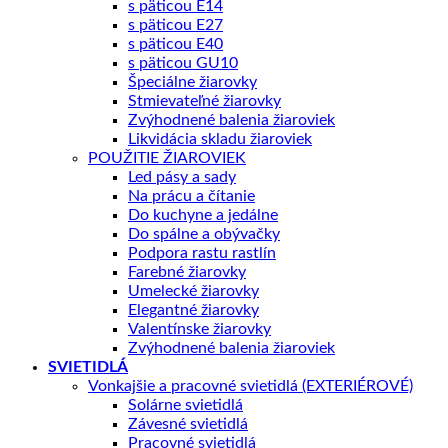
s päticou E14
s päticou E27
s päticou E40
s päticou GU10
Špeciálne žiarovky
Stmievateľné žiarovky
Zvýhodnené balenia žiaroviek
Likvidácia skladu žiaroviek
POUŽITIE ŽIAROVIEK
Led pásy a sady
Na prácu a čítanie
Do kuchyne a jedálne
Do spálne a obývačky
Podpora rastu rastlín
Farebné žiarovky
Umelecké žiarovky
Elegantné žiarovky
Valentínske žiarovky
Zvýhodnené balenia žiaroviek
SVIETIDLÁ
Vonkajšie a pracovné svietidlá (EXTERIÉROVÉ)
Solárne svietidlá
Závesné svietidlá
Pracovné svietidlá