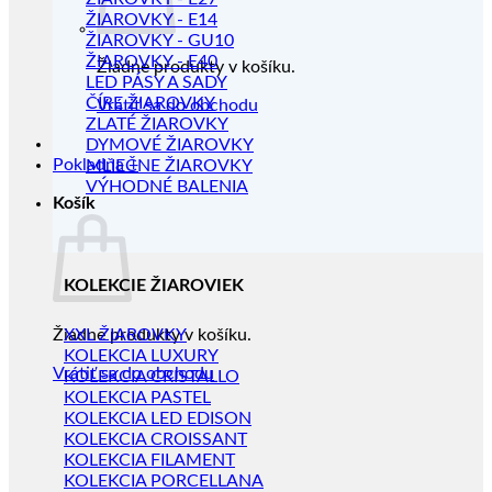
ŽIAROVKY - E14
ŽIAROVKY - GU10
ŽIAROVKY - E40
Žiadne produkty v košíku.
LED PÁSY A SADY
ČÍRE ŽIAROVKY
Vrátiť sa do obchodu
ZLATÉ ŽIAROVKY
DYMOVÉ ŽIAROVKY
Pokladňa
+
MLIEČNE ŽIAROVKY
VÝHODNÉ BALENIA
Košík
KOLEKCIE ŽIAROVIEK
Žiadne produkty v košíku.
XXL ŽIAROVKY
KOLEKCIA LUXURY
Vrátiť sa do obchodu
KOLEKCIA CRISTALLO
KOLEKCIA PASTEL
KOLEKCIA LED EDISON
KOLEKCIA CROISSANT
KOLEKCIA FILAMENT
KOLEKCIA PORCELLANA