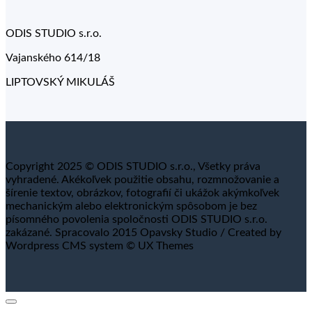
ODIS STUDIO s.r.o.
Vajanského 614/18
LIPTOVSKÝ MIKULÁŠ
Copyright 2025 © ODIS STUDIO s.r.o., Všetky práva
vyhradené. Akékoľvek použitie obsahu, rozmnožovanie a
šírenie textov, obrázkov, fotografií či ukážok akýmkoľvek
mechanickým alebo elektronickým spôsobom je bez
písomného povolenia spoločnosti ODIS STUDIO s.r.o.
zakázané. Spracovalo 2015 Opavsky Studio / Created by
Wordpress CMS system © UX Themes