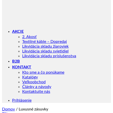
AKCIE
2. Akosť
Textilné káble – Dopredaj
Likvidácia skladu žiaroviek
Likvidácia skladu svietidiel
Likvidácia skladu príslušenstva
B2B
KONTAKT
Kto sme a čo ponúkame
Katalógy
Veľkoobchod
Články a návody
Kontaktujte nás
Prihlásenie
Domov
/
Luxusné zásuvky