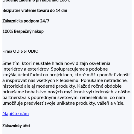
Dodanie zadarmo pri kupe nad 100 Є
Bezplatné vrátenie tovaru do 14 dní
Zákaznícka podpora 24/7
100% Bezpečný nákup
Firma ODIS STUDIO
Sme tím, ktorí neustále hľadá nový dizajn osvetlenia
interiérov a exteriérov. Spolupracujeme s podobne
zmýšľajúcimi ľuďmi na projektoch, ktoré môžu pomôcť zlepšiť
a inšpirovať nás všetkých k lepšiemu. Ponúkame netradičné,
historické ale aj moderné produkty. Každé ročné obdobie
prinášame bohatstvo nových myšlienok vytriedených z nášho
partnerstva s poprednými svetovými remeselníkmi, čo nám
umožňuje predviesť svoje unikátne produkty, vášeň a vízie.
Napíšte nám
Zákaznícky účet