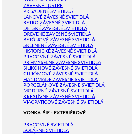
STROPNÉ OBJÍMKY
ZÁVESNÉ LUSTRE
PRISADENÉ SVIETIDLÁ
LANOVÉ ZÁVESNÉ SVIETIDLÁ
RETRO ZÁVESNÉ SVIETIDLÁ
DETSKÉ ZÁVESNÉ SVIETIDLÁ
DREVENÉ ZÁVESNÉ SVIETIDLÁ
BETÓNOVÉ ZÁVESNÉ SVIETIDLÁ
SKLENENÉ ZÁVESNÉ SVIETIDLÁ
HISTORICKÉ ZÁVESNÉ SVIETIDLÁ
PRACOVNÉ ZÁVESNÉ SVIETIDLÁ
PRIEMYSELNÉ ZÁVESNÉ SVIETIDLÁ
SILIKÓNOVÉ ZÁVESNÉ SVIETIDLÁ
CHRÓMOVÉ ZÁVESNÉ SVIETIDLÁ
HANDMADE ZÁVESNÉ SVIETIDLÁ
PORCELÁNOVÉ ZÁVESNÉ SVIETIDLÁ
MODERNÉ ZÁVESNÉ SVIETIDLÁ
KREATÍVNE ZÁVESNÉ SVIETIDLÁ
VIACPÄTICOVÉ ZÁVESNÉ SVIETIDLÁ
VONKAJŠIE - EXTERIÉROVÉ
PRACOVNÉ SVIETIDLÁ
SOLÁRNE SVIETIDLÁ