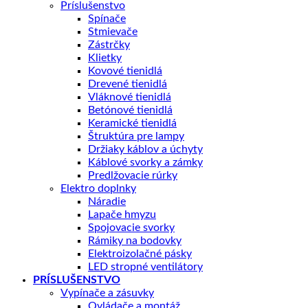
Príslušenstvo
Spínače
Stmievače
Zástrčky
Klietky
Kovové tienidlá
Drevené tienidlá
Vláknové tienidlá
Betónové tienidlá
Keramické tienidlá
Štruktúra pre lampy
Držiaky káblov a úchyty
Káblové svorky a zámky
Predlžovacie rúrky
Elektro doplnky
Náradie
Lapače hmyzu
Spojovacie svorky
Rámiky na bodovky
Elektroizolačné pásky
LED stropné ventilátory
PRÍSLUŠENSTVO
Vypínače a zásuvky
Ovládače a montáž