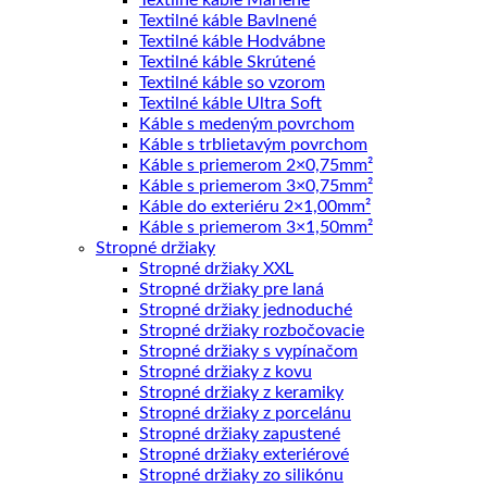
Textilné káble Marlene
Textilné káble Bavlnené
Textilné káble Hodvábne
Textilné káble Skrútené
Textilné káble so vzorom
Textilné káble Ultra Soft
Káble s medeným povrchom
Káble s trblietavým povrchom
Káble s priemerom 2×0,75mm²
Káble s priemerom 3×0,75mm²
Káble do exteriéru 2×1,00mm²
Káble s priemerom 3×1,50mm²
Stropné držiaky
Stropné držiaky XXL
Stropné držiaky pre laná
Stropné držiaky jednoduché
Stropné držiaky rozbočovacie
Stropné držiaky s vypínačom
Stropné držiaky z kovu
Stropné držiaky z keramiky
Stropné držiaky z porcelánu
Stropné držiaky zapustené
Stropné držiaky exteriérové
Stropné držiaky zo silikónu