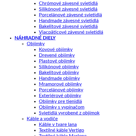
Chrómové závesné svietidlá
Silikónové závesné svietidlá
Porcelánové závesné svietidlá
Handmade závesné svietidlá
Bakelitové závesné svietidlá
Viacpäticové závesné svietidlá
NÁHRADNÉ DIELY
Objímky
Kovové objímky
Drevené objímky
Plastové objímky
Silikónové objímky
Bakelitové objímky
Handmade objímky
Mramorové objímky
Porcelánové objímky
Exteriérové objímky
Objímky pre tienidlá
Objímky s vypínačom
Svietidlá vyrobené z objímok
Káble a vodiče
Káble v tvare lana
Textilné káble Vertigo