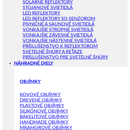
SOLÁRNE REFLEKTORY
STOJANOVÉ SVIETIDLÁ
LED REFLEKTORY
LED REFLEKTORY SO SENZOROM
PIVNIČNÉ A SAUNOVÉ SVIETIDLÁ
VONKAJŠIE STROPNÉ SVIETIDLÁ
VONKAJŠIE ZÁVESNÉ SVIETIDLÁ
VONKAJŠIE NÁSTENNÉ SVIETIDLÁ
PRÍSLUŠENSTVO K REFLEKTOROM
SVETELNÉ ŠNÚRY A REŤAZE
PRÍSLUŠENSTVO PRE SVETELNÉ ŠNÚRY
NÁHRADNÉ DIELY
OBJÍMKY
KOVOVÉ OBJÍMKY
DREVENÉ OBJÍMKY
PLASTOVÉ OBJÍMKY
SILIKÓNOVÉ OBJÍMKY
BAKELITOVÉ OBJÍMKY
HANDMADE OBJÍMKY
MRAMOROVÉ OBJÍMKY