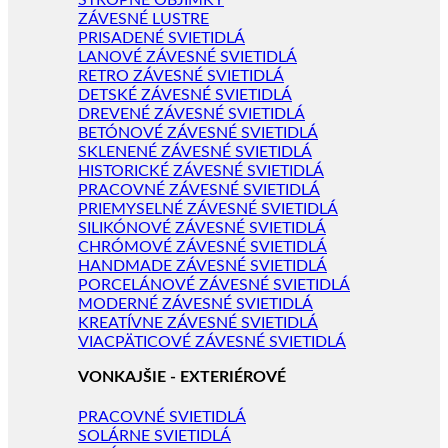
STROPNÉ OBJÍMKY
ZÁVESNÉ LUSTRE
PRISADENÉ SVIETIDLÁ
LANOVÉ ZÁVESNÉ SVIETIDLÁ
RETRO ZÁVESNÉ SVIETIDLÁ
DETSKÉ ZÁVESNÉ SVIETIDLÁ
DREVENÉ ZÁVESNÉ SVIETIDLÁ
BETÓNOVÉ ZÁVESNÉ SVIETIDLÁ
SKLENENÉ ZÁVESNÉ SVIETIDLÁ
HISTORICKÉ ZÁVESNÉ SVIETIDLÁ
PRACOVNÉ ZÁVESNÉ SVIETIDLÁ
PRIEMYSELNÉ ZÁVESNÉ SVIETIDLÁ
SILIKÓNOVÉ ZÁVESNÉ SVIETIDLÁ
CHRÓMOVÉ ZÁVESNÉ SVIETIDLÁ
HANDMADE ZÁVESNÉ SVIETIDLÁ
PORCELÁNOVÉ ZÁVESNÉ SVIETIDLÁ
MODERNÉ ZÁVESNÉ SVIETIDLÁ
KREATÍVNE ZÁVESNÉ SVIETIDLÁ
VIACPÄTICOVÉ ZÁVESNÉ SVIETIDLÁ
VONKAJŠIE - EXTERIÉROVÉ
PRACOVNÉ SVIETIDLÁ
SOLÁRNE SVIETIDLÁ