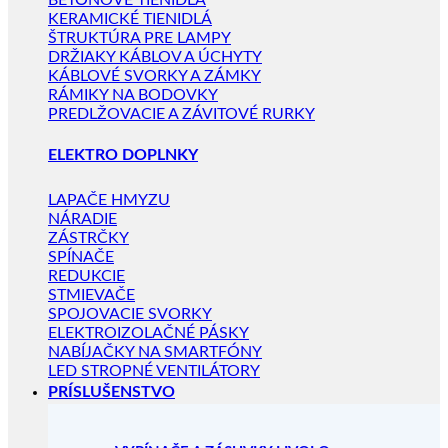
BETÓNOVÉ TIENIDLÁ
KERAMICKÉ TIENIDLÁ
ŠTRUKTÚRA PRE LAMPY
DRŽIAKY KÁBLOV A ÚCHYTY
KÁBLOVÉ SVORKY A ZÁMKY
RÁMIKY NA BODOVKY
PREDLŽOVACIE A ZÁVITOVÉ RURKY
ELEKTRO DOPLNKY
LAPAČE HMYZU
NÁRADIE
ZÁSTRČKY
SPÍNAČE
REDUKCIE
STMIEVAČE
SPOJOVACIE SVORKY
ELEKTROIZOLAČNÉ PÁSKY
NABÍJAČKY NA SMARTFÓNY
LED STROPNÉ VENTILÁTORY
PRÍSLUŠENSTVO