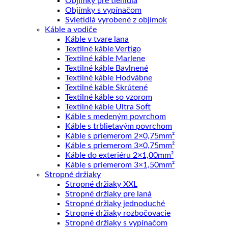
Objímky pre tienidlá
Objímky s vypínačom
Svietidlá vyrobené z objímok
Káble a vodiče
Káble v tvare lana
Textilné káble Vertigo
Textilné káble Marlene
Textilné káble Bavlnené
Textilné káble Hodvábne
Textilné káble Skrútené
Textilné káble so vzorom
Textilné káble Ultra Soft
Káble s medeným povrchom
Káble s trblietavým povrchom
Káble s priemerom 2×0,75mm²
Káble s priemerom 3×0,75mm²
Káble do exteriéru 2×1,00mm²
Káble s priemerom 3×1,50mm²
Stropné držiaky
Stropné držiaky XXL
Stropné držiaky pre laná
Stropné držiaky jednoduché
Stropné držiaky rozbočovacie
Stropné držiaky s vypínačom