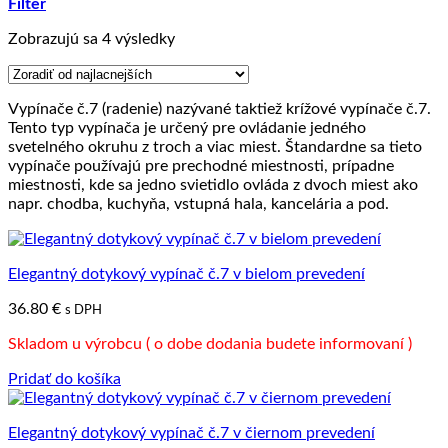
Filter
Zoradené
Zobrazujú sa 4 výsledky
podľa
ceny:
od
Vypínače č.7 (radenie) nazývané taktiež krížové vypínače č.7.
najnižšej
Tento typ vypínača je určený pre ovládanie jedného
po
svetelného okruhu z troch a viac miest. Štandardne sa tieto
najvyššiu
vypínače používajú pre prechodné miestnosti, prípadne
miestnosti, kde sa jedno svietidlo ovláda z dvoch miest ako
napr. chodba, kuchyňa, vstupná hala, kancelária a pod.
Elegantný dotykový vypínač č.7 v bielom prevedení
36.80
€
s DPH
Skladom u výrobcu ( o dobe dodania budete informovaní )
Pridať do košíka
Elegantný dotykový vypínač č.7 v čiernom prevedení