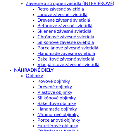
Závesné a stropné svietidlá (INTERIÉROVÉ)
Retro závesné svietidlá
Lanové závesné svietidlá
Drevené závesné svietidlá
Betónové závesné svietidlá
Sklenené závesné svietidlá
Chrómové závesné svietidlá
Silikónové závesné svietidlá
Porcelánové závesné svietidlá
Handmade závesné svietidlá
Bakelitové závesné svietidlá
Viacpäticové závesné svietidlá
NÁHRADNÉ DIELY
Objímky
Kovové objímky
Drevené objímky
Plastové objímky
Silikónové objímky
Bakelitové objímky
Handmade objímky
Mramorové objímky
Porcelánové objímky
Exteriérové objímky