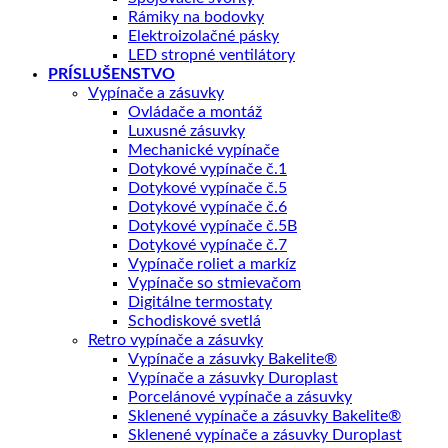
Rámiky na bodovky
Elektroizolačné pásky
LED stropné ventilátory
PRÍSLUŠENSTVO
Vypínače a zásuvky
Ovládače a montáž
Luxusné zásuvky
Mechanické vypínače
Dotykové vypínače č.1
Dotykové vypínače č.5
Dotykové vypínače č.6
Dotykové vypínače č.5B
Dotykové vypínače č.7
Vypínače roliet a markíz
Vypínače so stmievačom
Digitálne termostaty
Schodiskové svetlá
Retro vypínače a zásuvky
Vypínače a zásuvky Bakelite®
Vypínače a zásuvky Duroplast
Porcelánové vypínače a zásuvky
Sklenené vypínače a zásuvky Bakelite®
Sklenené vypínače a zásuvky Duroplast