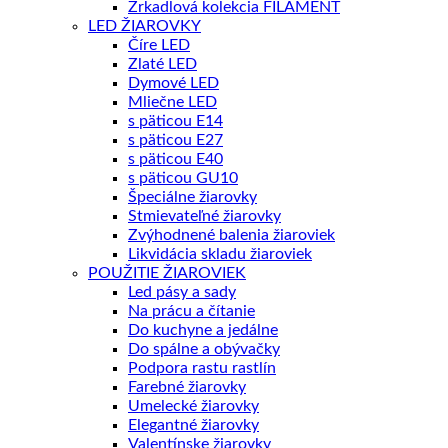
Zrkadlová kolekcia FILAMENT
LED ŽIAROVKY
Číre LED
Zlaté LED
Dymové LED
Mliečne LED
s päticou E14
s päticou E27
s päticou E40
s päticou GU10
Špeciálne žiarovky
Stmievateľné žiarovky
Zvýhodnené balenia žiaroviek
Likvidácia skladu žiaroviek
POUŽITIE ŽIAROVIEK
Led pásy a sady
Na prácu a čítanie
Do kuchyne a jedálne
Do spálne a obývačky
Podpora rastu rastlín
Farebné žiarovky
Umelecké žiarovky
Elegantné žiarovky
Valentínske žiarovky