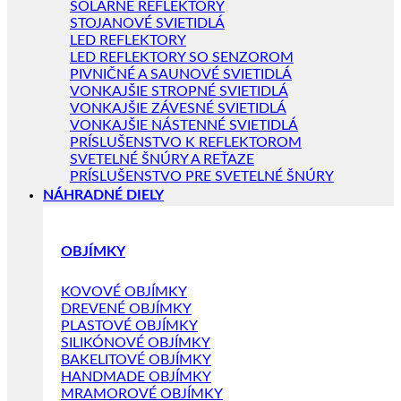
SOLÁRNE REFLEKTORY
STOJANOVÉ SVIETIDLÁ
LED REFLEKTORY
LED REFLEKTORY SO SENZOROM
PIVNIČNÉ A SAUNOVÉ SVIETIDLÁ
VONKAJŠIE STROPNÉ SVIETIDLÁ
VONKAJŠIE ZÁVESNÉ SVIETIDLÁ
VONKAJŠIE NÁSTENNÉ SVIETIDLÁ
PRÍSLUŠENSTVO K REFLEKTOROM
SVETELNÉ ŠNÚRY A REŤAZE
PRÍSLUŠENSTVO PRE SVETELNÉ ŠNÚRY
NÁHRADNÉ DIELY
OBJÍMKY
KOVOVÉ OBJÍMKY
DREVENÉ OBJÍMKY
PLASTOVÉ OBJÍMKY
SILIKÓNOVÉ OBJÍMKY
BAKELITOVÉ OBJÍMKY
HANDMADE OBJÍMKY
MRAMOROVÉ OBJÍMKY