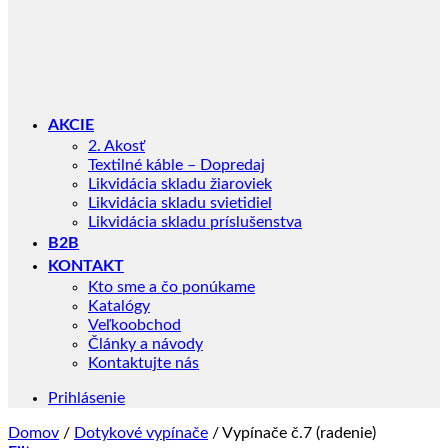
AKCIE
2. Akosť
Textilné káble – Dopredaj
Likvidácia skladu žiaroviek
Likvidácia skladu svietidiel
Likvidácia skladu príslušenstva
B2B
KONTAKT
Kto sme a čo ponúkame
Katalógy
Veľkoobchod
Články a návody
Kontaktujte nás
Prihlásenie
Domov
/
Dotykové vypínače
/
Vypínače č.7 (radenie)