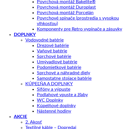
Povrchová montáž Bakelite®
Povrchová montáž Duroplast
Povrchová montáž Porcelán
Povrchové spínače (prostredia s vysokou
vlhkosťou)
Komponenty pre Retro vypínače a zásuvky
DOPLNKY
Vodovodné batérie
Drezové batérie
Vaňové batérie
Sprchové batérie
Umývadlové batérie
Podomietkové batérie
Sprchové a náhradné diely
Samostatne stojace batérie
KÚPEĽŇA A DOPLNKY
Sifóny a výpuste
Podlahové vpuste a žľaby
WC Doplnky
Kúpelňové doplnky
Nástenné hodiny
AKCIE
2. Akosť
Textilné káble – Dopredaj