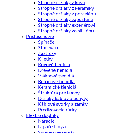
Stropné držiaky z kovu
Stropné držiaky z keramiky
Stropné držiaky z porcelánu
Stropné držiaky zapustené
Stropné držiaky exteriérové
Stropné držiaky zo silikónu
Príslušenstvo
Spínače
Stmievače
Zástrčky
Klietky
Kovové tienidlá
Drevené tienidlá
Vláknové tienidlá
Betónové tienidlá
Keramické tienidlá
Štruktúra pre lampy
Držiaky káblov a úchyty
Káblové svorky a zámky
Predlžovacie rúrky
Elektro doplnky
Náradie
Lapače hmyzu
Spojovacie svorky