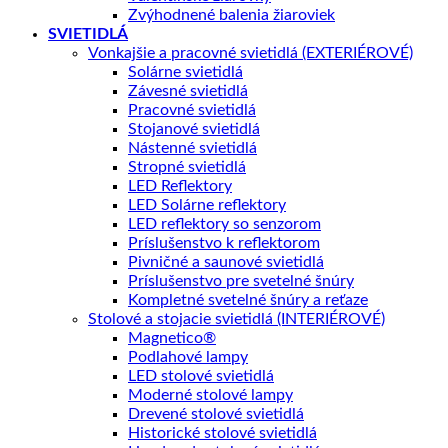
Zvýhodnené balenia žiaroviek
SVIETIDLÁ
Vonkajšie a pracovné svietidlá (EXTERIÉROVÉ)
Solárne svietidlá
Závesné svietidlá
Pracovné svietidlá
Stojanové svietidlá
Nástenné svietidlá
Stropné svietidlá
LED Reflektory
LED Solárne reflektory
LED reflektory so senzorom
Príslušenstvo k reflektorom
Pivničné a saunové svietidlá
Príslušenstvo pre svetelné šnúry
Kompletné svetelné šnúry a reťaze
Stolové a stojacie svietidlá (INTERIÉROVÉ)
Magnetico®
Podlahové lampy
LED stolové svietidlá
Moderné stolové lampy
Drevené stolové svietidlá
Historické stolové svietidlá