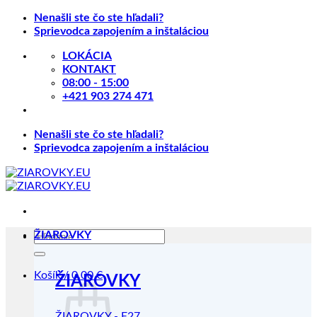
Skip
Nenašli ste čo ste hľadali?
to
Sprievodca zapojením a inštaláciou
content
LOKÁCIA
KONTAKT
08:00 - 15:00
+421 903 274 471
Nenašli ste čo ste hľadali?
Sprievodca zapojením a inštaláciou
Hľadať:
ŽIAROVKY
Košík /
0.00
€
ŽIAROVKY
ŽIAROVKY - E27