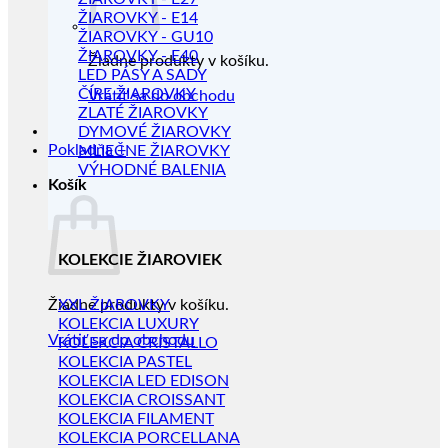
ŽIAROVKY - E14
ŽIAROVKY - GU10
ŽIAROVKY - E40
Žiadne produkty v košíku.
LED PÁSY A SADY
ČÍRE ŽIAROVKY
Vrátiť sa do obchodu
ZLATÉ ŽIAROVKY
DYMOVÉ ŽIAROVKY
Pokladňa
+
MLIEČNE ŽIAROVKY
VÝHODNÉ BALENIA
Košík
KOLEKCIE ŽIAROVIEK
Žiadne produkty v košíku.
XXL ŽIAROVKY
KOLEKCIA LUXURY
Vrátiť sa do obchodu
KOLEKCIA CRISTALLO
KOLEKCIA PASTEL
KOLEKCIA LED EDISON
KOLEKCIA CROISSANT
KOLEKCIA FILAMENT
KOLEKCIA PORCELLANA