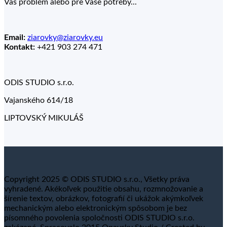
Váš problém alebo pre Vaše potreby...
Email:
ziarovky@ziarovky.eu
Kontakt:
+421 903 274 471
ODIS STUDIO s.r.o.
Vajanského 614/18
LIPTOVSKÝ MIKULÁŠ
Copyright 2025 © ODIS STUDIO s.r.o., Všetky práva
vyhradené. Akékoľvek použitie obsahu, rozmnožovanie a
šírenie textov, obrázkov, fotografií či ukážok akýmkoľvek
mechanickým alebo elektronickým spôsobom je bez
písomného povolenia spoločnosti ODIS STUDIO s.r.o.