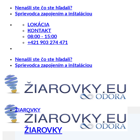
Skip
Nenašli ste čo ste hľadali?
to
Sprievodca zapojením a inštaláciou
content
LOKÁCIA
KONTAKT
08:00 - 15:00
+421 903 274 471
Nenašli ste čo ste hľadali?
Sprievodca zapojením a inštaláciou
ŽIAROVKY
ŽIAROVKY