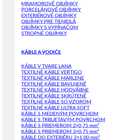
MRAMOROVÉ OBJÍMKY
PORCELÁNOVÉ OBJÍMKY
EXTERIÉROVÉ OBJÍMKY
OBJÍMKY PRE TIENIDLÁ
OBJÍMKY S VYPÍNAČOM
STROPNÉ OBJÍMKY
KÁBLE A VODIČE
KÁBLE V TVARE LANA
TEXTILNÉ KÁBLE VERTIGO
TEXTILNÉ KÁBLE MARLENE
TEXTILNÉ KÁBLE BAVLNENÉ
TEXTILNÉ KÁBLE HODVÁBNE
TEXTILNÉ KÁBLE SKRÚTENÉ
TEXTILNÉ KÁBLE SO VZOROM
TEXTILNÉ KÁBLE ULTRA SOFT
KÁBLE S MEDENÝM POVRCHOM
KÁBLE S TRBLIETAVÝM POVRCHOM
KÁBLE S PRIEMEROM 2×0,75 mm²
KÁBLE S PRIEMEROM 3×0,75 mm²
KÁBLE DO EXTERIÉRU 2×1,00 mm²