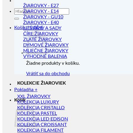
ŽIAROVKY - E27
Hľadať:
ŽIAROVKY - E14
ŽIAROVKY - GU10
ŽIAROVKY - E40
Košík /
0.00
€
LED PÁSY A SADY
ČÍRE ŽIAROVKY
ZLATÉ ŽIAROVKY
DYMOVÉ ŽIAROVKY
MLIEČNE ŽIAROVKY
VÝHODNÉ BALENIA
Žiadne produkty v košíku.
Vrátiť sa do obchodu
KOLEKCIE ŽIAROVIEK
Pokladňa
+
XXL ŽIAROVKY
Košík
KOLEKCIA LUXURY
KOLEKCIA CRISTALLO
KOLEKCIA PASTEL
KOLEKCIA LED EDISON
KOLEKCIA CROISSANT
KOLEKCIA FILAMENT