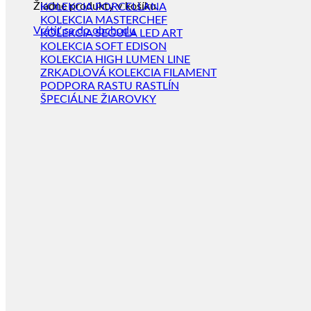
Žiadne produkty v košíku.
KOLEKCIA PORCELLANA
KOLEKCIA MASTERCHEF
Vrátiť sa do obchodu
KOLEKCIA SEGULA LED ART
KOLEKCIA SOFT EDISON
KOLEKCIA HIGH LUMEN LINE
ZRKADLOVÁ KOLEKCIA FILAMENT
PODPORA RASTU RASTLÍN
ŠPECIÁLNE ŽIAROVKY