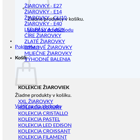
ŽIAROVKY - E27
ŽIAROVKY - E14
ŽIAROVKY - GU10
Žiadne produkty v košíku.
ŽIAROVKY - E40
LED PÁSY A SADY
Vrátiť sa do obchodu
ČÍRE ŽIAROVKY
ZLATÉ ŽIAROVKY
Pokladňa
+
DYMOVÉ ŽIAROVKY
MLIEČNE ŽIAROVKY
Košík
VÝHODNÉ BALENIA
KOLEKCIE ŽIAROVIEK
Žiadne produkty v košíku.
XXL ŽIAROVKY
Vrátiť sa do obchodu
KOLEKCIA LUXURY
KOLEKCIA CRISTALLO
KOLEKCIA PASTEL
KOLEKCIA LED EDISON
KOLEKCIA CROISSANT
KOLEKCIA FILAMENT