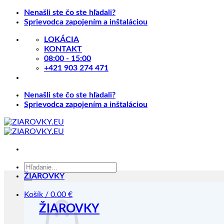
Skip
Nenašli ste čo ste hľadali?
to
Sprievodca zapojením a inštaláciou
content
LOKÁCIA
KONTAKT
08:00 - 15:00
+421 903 274 471
Nenašli ste čo ste hľadali?
Sprievodca zapojením a inštaláciou
Hľadať:
ŽIAROVKY
Košík /
0.00
€
ŽIAROVKY