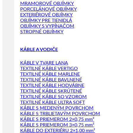
MRAMOROVÉ OBJÍMKY
PORCELÁNOVÉ OBJÍMKY
EXTERIÉROVÉ OBJÍMKY
OBJÍMKY PRE TIENIDLÁ
OBJÍMKY S VYPÍNAČOM
STROPNÉ OBJÍMKY
KÁBLE A VODIČE
KÁBLE V TVARE LANA
TEXTILNÉ KÁBLE VERTIGO
TEXTILNÉ KÁBLE MARLENE
TEXTILNÉ KÁBLE BAVLNENÉ
TEXTILNÉ KÁBLE HODVÁBNE
TEXTILNÉ KÁBLE SKRÚTENÉ
TEXTILNÉ KÁBLE SO VZOROM
TEXTILNÉ KÁBLE ULTRA SOFT
KÁBLE S MEDENÝM POVRCHOM
KÁBLE S TRBLIETAVÝM POVRCHOM
KÁBLE S PRIEMEROM 2×0,75 mm²
KÁBLE S PRIEMEROM 3×0,75 mm²
KÁBLE DO EXTERIÉRU 2×1,00 mm²