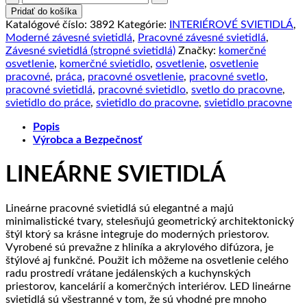
Pracovné
Pridať do košíka
svietidlo
Katalógové číslo:
3892
Kategórie:
INTERIÉROVÉ SVIETIDLÁ
,
-
Moderné závesné svietidlá
,
Pracovné závesné svietidlá
,
Závesné
Závesné svietidlá (stropné svietidlá)
Značky:
komerčné
lineárne
osvetlenie
,
komerčné svietidlo
,
osvetlenie
,
osvetlenie
svietidlo
pracovné
,
práca
,
pracovné osvetlenie
,
pracovné svetlo
,
36W,
pracovné svietidlá
,
pracovné svietidlo
,
svetlo do pracovne
,
4000K,
svietidlo do práce
,
svietidlo do pracovne
,
svietidlo pracovne
2700lm,
chrómová
Popis
farba
Výrobca a Bezpečnosť
LINEÁRNE SVIETIDLÁ
Lineárne pracovné svietidlá sú elegantné a majú
minimalistické tvary, stelesňujú geometrický architektonický
štýl ktorý sa krásne integruje do moderných priestorov.
Vyrobené sú prevažne z hliníka a akrylového difúzora, je
štýlové aj funkčné. Použit ich môžeme na osvetlenie celého
radu prostredí vrátane jedálenských a kuchynských
priestorov, kancelárií a komerčných interiérov. LED lineárne
svietidlá sú všestranné v tom, že sú vhodné pre mnoho