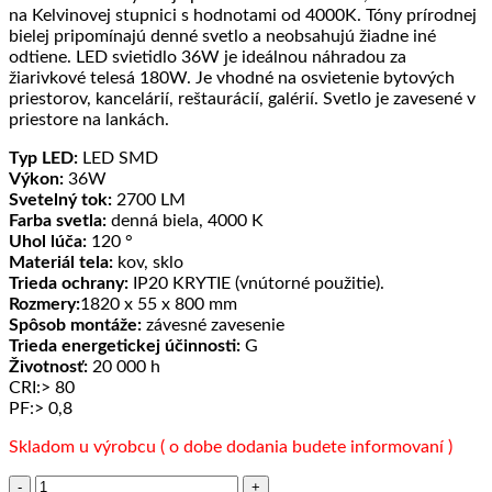
na Kelvinovej stupnici s hodnotami od 4000K. Tóny prírodnej
bielej pripomínajú denné svetlo a neobsahujú žiadne iné
odtiene. LED svietidlo 36W je ideálnou náhradou za
žiarivkové telesá 180W. Je vhodné na osvietenie bytových
priestorov, kancelárií, reštaurácií, galérií. Svetlo je zavesené v
priestore na lankách.
Typ LED:
LED SMD
Výkon:
36W
Svetelný tok:
2700 LM
Farba svetla:
denná biela, 4000 K
Uhol lúča:
120 °
Materiál tela:
kov, sklo
Trieda ochrany:
IP20 KRYTIE (vnútorné použitie).
Rozmery:
1820 x 55 x 800 mm
Spôsob montáže:
závesné zavesenie
Trieda energetickej účinnosti:
G
Životnosť:
20 000 h
CRI:> 80
PF:> 0,8
Skladom u výrobcu ( o dobe dodania budete informovaní )
množstvo