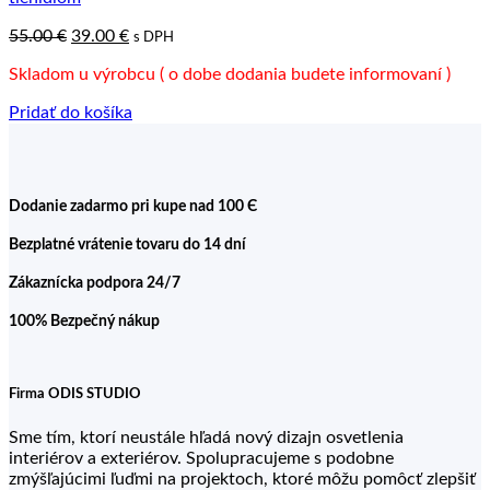
Pôvodná
Aktuálna
55.00
€
39.00
€
s DPH
cena
cena
Skladom u výrobcu ( o dobe dodania budete informovaní )
bola:
je:
55.00 €.
39.00 €.
Pridať do košíka
Dodanie zadarmo pri kupe nad 100 Є
Bezplatné vrátenie tovaru do 14 dní
Zákaznícka podpora 24/7
100% Bezpečný nákup
Firma ODIS STUDIO
Sme tím, ktorí neustále hľadá nový dizajn osvetlenia
interiérov a exteriérov. Spolupracujeme s podobne
zmýšľajúcimi ľuďmi na projektoch, ktoré môžu pomôcť zlepšiť