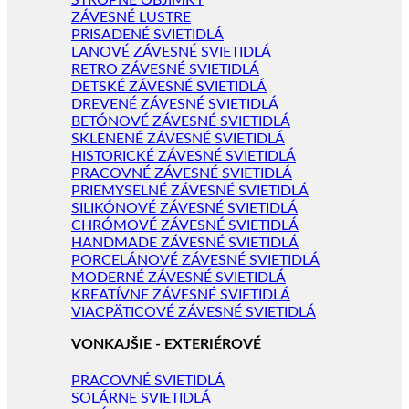
STROPNÉ OBJÍMKY
ZÁVESNÉ LUSTRE
PRISADENÉ SVIETIDLÁ
LANOVÉ ZÁVESNÉ SVIETIDLÁ
RETRO ZÁVESNÉ SVIETIDLÁ
DETSKÉ ZÁVESNÉ SVIETIDLÁ
DREVENÉ ZÁVESNÉ SVIETIDLÁ
BETÓNOVÉ ZÁVESNÉ SVIETIDLÁ
SKLENENÉ ZÁVESNÉ SVIETIDLÁ
HISTORICKÉ ZÁVESNÉ SVIETIDLÁ
PRACOVNÉ ZÁVESNÉ SVIETIDLÁ
PRIEMYSELNÉ ZÁVESNÉ SVIETIDLÁ
SILIKÓNOVÉ ZÁVESNÉ SVIETIDLÁ
CHRÓMOVÉ ZÁVESNÉ SVIETIDLÁ
HANDMADE ZÁVESNÉ SVIETIDLÁ
PORCELÁNOVÉ ZÁVESNÉ SVIETIDLÁ
MODERNÉ ZÁVESNÉ SVIETIDLÁ
KREATÍVNE ZÁVESNÉ SVIETIDLÁ
VIACPÄTICOVÉ ZÁVESNÉ SVIETIDLÁ
VONKAJŠIE - EXTERIÉROVÉ
PRACOVNÉ SVIETIDLÁ
SOLÁRNE SVIETIDLÁ