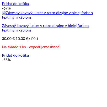
65.00 €.
29.00 €.
Pridať do košíka
-67%
Závesný kovový luster v retro dizajne v bielej farbe s
textilným káblom
Pôvodná
Aktuálna
30.00
€
10.00
€
s DPH
cena
cena
Na sklade 1 ks - expedujeme ihneď
bola:
je:
30.00 €.
10.00 €.
Pridať do košíka
-55%