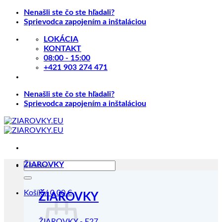
Skip
Nenašli ste čo ste hľadali?
to
Sprievodca zapojením a inštaláciou
content
LOKÁCIA
KONTAKT
08:00 - 15:00
+421 903 274 471
Nenašli ste čo ste hľadali?
Sprievodca zapojením a inštaláciou
Hľadať:
ŽIAROVKY
Košík /
0.00
€
ŽIAROVKY
ŽIAROVKY - E27