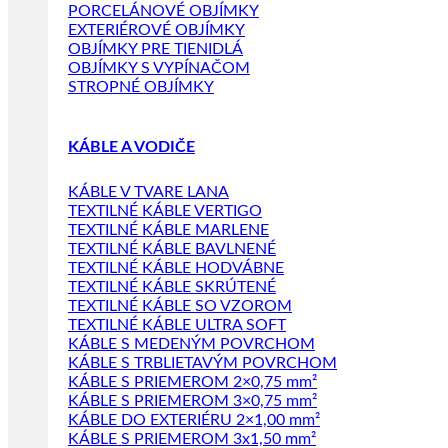
PORCELÁNOVÉ OBJÍMKY
EXTERIÉROVÉ OBJÍMKY
OBJÍMKY PRE TIENIDLÁ
OBJÍMKY S VYPÍNAČOM
STROPNÉ OBJÍMKY
KÁBLE A VODIČE
KÁBLE V TVARE LANA
TEXTILNÉ KÁBLE VERTIGO
TEXTILNÉ KÁBLE MARLENE
TEXTILNÉ KÁBLE BAVLNENÉ
TEXTILNÉ KÁBLE HODVÁBNE
TEXTILNÉ KÁBLE SKRÚTENÉ
TEXTILNÉ KÁBLE SO VZOROM
TEXTILNÉ KÁBLE ULTRA SOFT
KÁBLE S MEDENÝM POVRCHOM
KÁBLE S TRBLIETAVÝM POVRCHOM
KÁBLE S PRIEMEROM 2×0,75 mm²
KÁBLE S PRIEMEROM 3×0,75 mm²
KÁBLE DO EXTERIÉRU 2×1,00 mm²
KÁBLE S PRIEMEROM 3x1,50 mm²