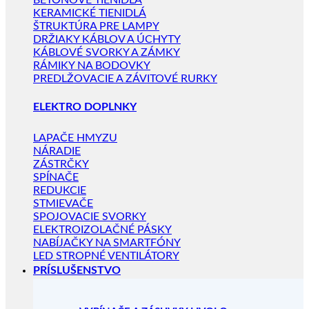
BETÓNOVÉ TIENIDLÁ
KERAMICKÉ TIENIDLÁ
ŠTRUKTÚRA PRE LAMPY
DRŽIAKY KÁBLOV A ÚCHYTY
KÁBLOVÉ SVORKY A ZÁMKY
RÁMIKY NA BODOVKY
PREDLŽOVACIE A ZÁVITOVÉ RURKY
ELEKTRO DOPLNKY
LAPAČE HMYZU
NÁRADIE
ZÁSTRČKY
SPÍNAČE
REDUKCIE
STMIEVAČE
SPOJOVACIE SVORKY
ELEKTROIZOLAČNÉ PÁSKY
NABÍJAČKY NA SMARTFÓNY
LED STROPNÉ VENTILÁTORY
PRÍSLUŠENSTVO