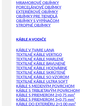
MRAMOROVÉ OBJÍMKY
PORCELÁNOVÉ OBJÍMKY
EXTERIÉROVÉ OBJÍMKY
OBJÍMKY PRE TIENIDLÁ
OBJÍMKY S VYPÍNAČOM
STROPNÉ OBJÍMKY
KÁBLE A VODIČE
KÁBLE V TVARE LANA
TEXTILNÉ KÁBLE VERTIGO
TEXTILNÉ KÁBLE MARLENE
TEXTILNÉ KÁBLE BAVLNENÉ
TEXTILNÉ KÁBLE HODVÁBNE
TEXTILNÉ KÁBLE SKRÚTENÉ
TEXTILNÉ KÁBLE SO VZOROM
TEXTILNÉ KÁBLE ULTRA SOFT
KÁBLE S MEDENÝM POVRCHOM
KÁBLE S TRBLIETAVÝM POVRCHOM
KÁBLE S PRIEMEROM 2×0,75 mm²
KÁBLE S PRIEMEROM 3×0,75 mm²
KÁBLE DO EXTERIÉRU 2×1,00 mm²