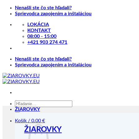
Skip
Nenašli ste čo ste hľadali?
to
Sprievodca zapojením a inštaláciou
content
LOKÁCIA
KONTAKT
08:00 - 15:00
+421 903 274 471
Nenašli ste čo ste hľadali?
Sprievodca zapojením a inštaláciou
Hľadať:
ŽIAROVKY
Košík /
0.00
€
ŽIAROVKY