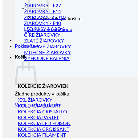
ŽIAROVKY - E27
ŽIAROVKY - E14
ŽIAROVKY - GU10
Žiadne produkty v košíku.
ŽIAROVKY - E40
LED PÁSY A SADY
Vrátiť sa do obchodu
ČÍRE ŽIAROVKY
ZLATÉ ŽIAROVKY
Pokladňa
+
DYMOVÉ ŽIAROVKY
MLIEČNE ŽIAROVKY
Košík
VÝHODNÉ BALENIA
KOLEKCIE ŽIAROVIEK
Žiadne produkty v košíku.
XXL ŽIAROVKY
Vrátiť sa do obchodu
KOLEKCIA LUXURY
KOLEKCIA CRISTALLO
KOLEKCIA PASTEL
KOLEKCIA LED EDISON
KOLEKCIA CROISSANT
KOLEKCIA FILAMENT