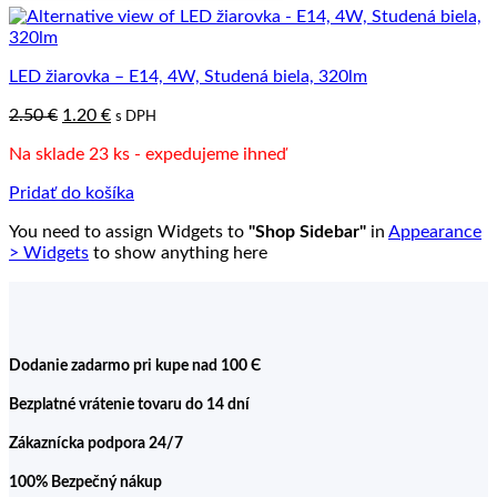
LED žiarovka – E14, 4W, Studená biela, 320lm
Pôvodná
Aktuálna
2.50
€
1.20
€
s DPH
cena
cena
Na sklade 23 ks - expedujeme ihneď
bola:
je:
2.50 €.
1.20 €.
Pridať do košíka
You need to assign Widgets to
"Shop Sidebar"
in
Appearance
> Widgets
to show anything here
Dodanie zadarmo pri kupe nad 100 Є
Bezplatné vrátenie tovaru do 14 dní
Zákaznícka podpora 24/7
100% Bezpečný nákup