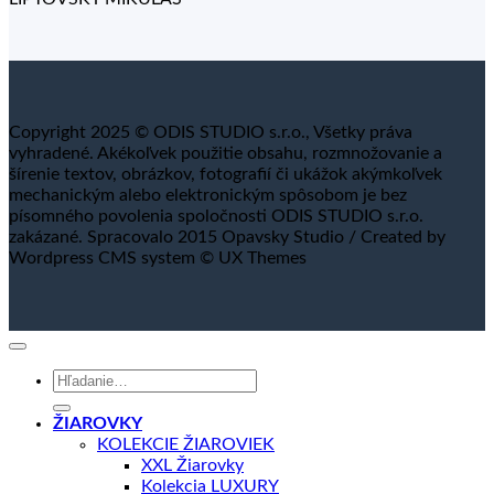
Copyright 2025 © ODIS STUDIO s.r.o., Všetky práva
vyhradené. Akékoľvek použitie obsahu, rozmnožovanie a
šírenie textov, obrázkov, fotografií či ukážok akýmkoľvek
mechanickým alebo elektronickým spôsobom je bez
písomného povolenia spoločnosti ODIS STUDIO s.r.o.
zakázané. Spracovalo 2015 Opavsky Studio / Created by
Wordpress CMS system © UX Themes
Hľadať:
ŽIAROVKY
KOLEKCIE ŽIAROVIEK
XXL Žiarovky
Kolekcia LUXURY