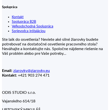
Spolupráca
Kontakt
Spolupráca B2B
Veľkoobchodná Spolupráca
Sprievodca inštaláciou
Ste laik do osvetlenia? Neviete aké silné žiarovky budete
potrebovať na dostatočné osvetlenie pracovného stola?
Neváhajte a kontaktujte nás. Spoločne nájdeme riešenie na
Váš problém alebo pre Vaše potreby...
Email:
ziarovky@ziarovky.eu
Kontakt:
+421 903 274 471
ODIS STUDIO s.r.o.
Vajanského 614/18
LIPTOVSKÝ MIKULÁŠ