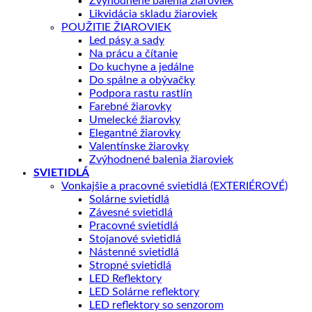
Zvýhodnené balenia žiaroviek
Likvidácia skladu žiaroviek
POUŽITIE ŽIAROVIEK
Led pásy a sady
Na prácu a čítanie
Do kuchyne a jedálne
Do spálne a obývačky
Podpora rastu rastlín
Farebné žiarovky
Umelecké žiarovky
Elegantné žiarovky
Valentínske žiarovky
Zvýhodnené balenia žiaroviek
SVIETIDLÁ
Vonkajšie a pracovné svietidlá (EXTERIÉROVÉ)
Solárne svietidlá
Závesné svietidlá
Pracovné svietidlá
Stojanové svietidlá
Nástenné svietidlá
Stropné svietidlá
LED Reflektory
LED Solárne reflektory
LED reflektory so senzorom