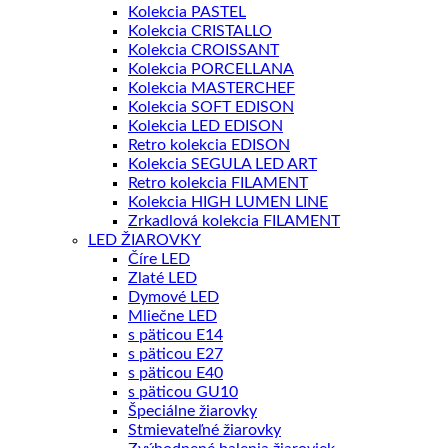
Kolekcia PASTEL
Kolekcia CRISTALLO
Kolekcia CROISSANT
Kolekcia PORCELLANA
Kolekcia MASTERCHEF
Kolekcia SOFT EDISON
Kolekcia LED EDISON
Retro kolekcia EDISON
Kolekcia SEGULA LED ART
Retro kolekcia FILAMENT
Kolekcia HIGH LUMEN LINE
Zrkadlová kolekcia FILAMENT
LED ŽIAROVKY
Číre LED
Zlaté LED
Dymové LED
Mliečne LED
s päticou E14
s päticou E27
s päticou E40
s päticou GU10
Špeciálne žiarovky
Stmievateľné žiarovky