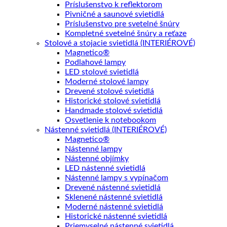
Príslušenstvo k reflektorom
Pivničné a saunové svietidlá
Príslušenstvo pre svetelné šnúry
Kompletné svetelné šnúry a reťaze
Stolové a stojacie svietidlá (INTERIÉROVÉ)
Magnetico®
Podlahové lampy
LED stolové svietidlá
Moderné stolové lampy
Drevené stolové svietidlá
Historické stolové svietidlá
Handmade stolové svietidlá
Osvetlenie k notebookom
Nástenné svietidlá (INTERIÉROVÉ)
Magnetico®
Nástenné lampy
Nástenné objímky
LED nástenné svietidlá
Nástenné lampy s vypínačom
Drevené nástenné svietidlá
Sklenené nástenné svietidlá
Moderné nástenné svietidlá
Historické nástenné svietidlá
Priemyselné nástenné svietidlá