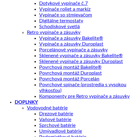
Dotykové vypínače č.7
Vypínače roliet a markíz
Vypínače so stmievačom
Digitálne termostaty
Schodiskové svetlá
Retro vypínače a zásuvky
Vypínače a zásuvky Bakelite®
Vypínače a zásuvky Duroplast
Porcelánové vypínače a zásuvky
Sklenené vypínače a zásuvky Bakelite®
Sklenené vypínače a zásuvky Duroplast
Povrchová montáž Bakelite®
Povrchová montáž Duroplast
Povrchová montáž Porcelán
Povrchové spínače (prostredia s vysokou
vlhkosťou)
Komponenty pre Retro vypínače a zásuvky
DOPLNKY
Vodovodné batérie
Drezové batérie
Vaňové batérie
Sprchové batérie
Umývadlové batérie