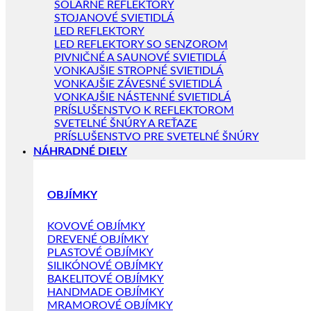
SOLÁRNE REFLEKTORY
STOJANOVÉ SVIETIDLÁ
LED REFLEKTORY
LED REFLEKTORY SO SENZOROM
PIVNIČNÉ A SAUNOVÉ SVIETIDLÁ
VONKAJŠIE STROPNÉ SVIETIDLÁ
VONKAJŠIE ZÁVESNÉ SVIETIDLÁ
VONKAJŠIE NÁSTENNÉ SVIETIDLÁ
PRÍSLUŠENSTVO K REFLEKTOROM
SVETELNÉ ŠNÚRY A REŤAZE
PRÍSLUŠENSTVO PRE SVETELNÉ ŠNÚRY
NÁHRADNÉ DIELY
OBJÍMKY
KOVOVÉ OBJÍMKY
DREVENÉ OBJÍMKY
PLASTOVÉ OBJÍMKY
SILIKÓNOVÉ OBJÍMKY
BAKELITOVÉ OBJÍMKY
HANDMADE OBJÍMKY
MRAMOROVÉ OBJÍMKY