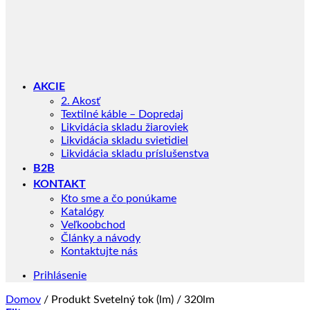
AKCIE
2. Akosť
Textilné káble – Dopredaj
Likvidácia skladu žiaroviek
Likvidácia skladu svietidiel
Likvidácia skladu príslušenstva
B2B
KONTAKT
Kto sme a čo ponúkame
Katalógy
Veľkoobchod
Články a návody
Kontaktujte nás
Prihlásenie
Domov
/
Produkt Svetelný tok (lm)
/
320lm