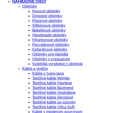
NÁHRADNÉ DIELY
Objímky
Kovové objímky
Drevené objímky
Plastové objímky
Silikónové objímky
Bakelitové objímky
Handmade objímky
Mramorové objímky
Porcelánové objímky
Exteriérové objímky
Objímky pre tienidlá
Objímky s vypínačom
Svietidlá vyrobené z objímok
Káble a vodiče
Káble v tvare lana
Textilné káble Vertigo
Textilné káble Marlene
Textilné káble Bavlnené
Textilné káble Hodvábne
Textilné káble Skrútené
Textilné káble so vzorom
Textilné káble Ultra Soft
Káble s medeným povrchom