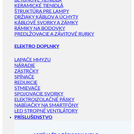
BETÓNOVÉ TIENIDLÁ
KERAMICKÉ TIENIDLÁ
ŠTRUKTÚRA PRE LAMPY
DRŽIAKY KÁBLOV A ÚCHYTY
KÁBLOVÉ SVORKY A ZÁMKY
RÁMIKY NA BODOVKY
PREDLŽOVACIE A ZÁVITOVÉ RURKY
ELEKTRO DOPLNKY
LAPAČE HMYZU
NÁRADIE
ZÁSTRČKY
SPÍNAČE
REDUKCIE
STMIEVAČE
SPOJOVACIE SVORKY
ELEKTROIZOLAČNÉ PÁSKY
NABÍJAČKY NA SMARTFÓNY
LED STROPNÉ VENTILÁTORY
PRÍSLUŠENSTVO