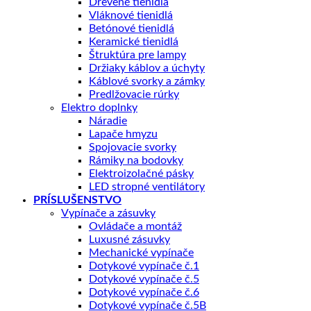
Drevené tienidlá
Vláknové tienidlá
Betónové tienidlá
Keramické tienidlá
Štruktúra pre lampy
Držiaky káblov a úchyty
Káblové svorky a zámky
Predlžovacie rúrky
Elektro doplnky
Náradie
Lapače hmyzu
Spojovacie svorky
Rámiky na bodovky
Elektroizolačné pásky
LED stropné ventilátory
PRÍSLUŠENSTVO
Vypínače a zásuvky
Ovládače a montáž
Luxusné zásuvky
Mechanické vypínače
Dotykové vypínače č.1
Dotykové vypínače č.5
Dotykové vypínače č.6
Dotykové vypínače č.5B