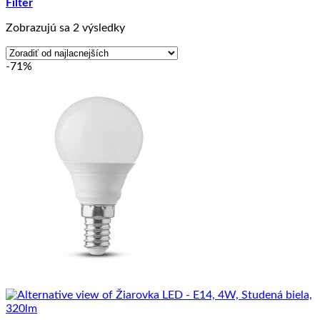
Filter
Zoradené
Zobrazujú sa 2 výsledky
podľa
ceny:
-71%
od
najnižšej
po
najvyššiu