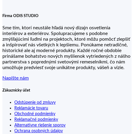
Firma ODIS STUDIO
Sme tím, ktorí neustále hľadá nový dizajn osvetlenia
interiérov a exteriérov. Spolupracujeme s podobne
zmýšľajúcimi ľuďmi na projektoch, ktoré môžu pomôcť zlepšiť
a inšpirovať nás všetkých k lepšiemu. Ponúkame netradičné,
historické ale aj moderné produkty. Každé ročné obdobie
prinášame bohatstvo nových myšlienok vytriedených z nášho
partnerstva s poprednými svetovými remeselníkmi, čo nám
umožňuje predviesť svoje unikátne produkty, vášeň a vízie.
Napíšte nám
Zákaznícky účet
Odstúpenie od zmluvy
Reklamácie tovaru
Obchodné podmienky
Reklamačné podmienky
Alternatívne riešenie sporov
Ochrana osobných údajov