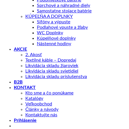
Podomietkové batérie
Sprchové a náhradné diely
Samostatne stojace batérie
KÚPEĽŇA A DOPLNKY
Sifóny a výpuste
Podlahové vpuste a žľaby
WC Doplnky
Kúpelňové doplnky
Nástenné hodiny
AKCIE
2. Akosť
Textilné káble – Dopredaj
Likvidácia skladu žiaroviek
Likvidácia skladu svietidiel
Likvidácia skladu príslušenstva
B2B
KONTAKT
Kto sme a čo ponúkame
Katalógy
Veľkoobchod
Články a návody
Kontaktujte nás
Prihlásenie