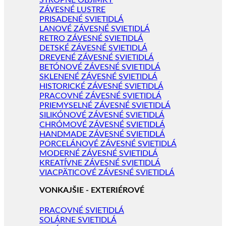
STROPNÉ OBJÍMKY
ZÁVESNÉ LUSTRE
PRISADENÉ SVIETIDLÁ
LANOVÉ ZÁVESNÉ SVIETIDLÁ
RETRO ZÁVESNÉ SVIETIDLÁ
DETSKÉ ZÁVESNÉ SVIETIDLÁ
DREVENÉ ZÁVESNÉ SVIETIDLÁ
BETÓNOVÉ ZÁVESNÉ SVIETIDLÁ
SKLENENÉ ZÁVESNÉ SVIETIDLÁ
HISTORICKÉ ZÁVESNÉ SVIETIDLÁ
PRACOVNÉ ZÁVESNÉ SVIETIDLÁ
PRIEMYSELNÉ ZÁVESNÉ SVIETIDLÁ
SILIKÓNOVÉ ZÁVESNÉ SVIETIDLÁ
CHRÓMOVÉ ZÁVESNÉ SVIETIDLÁ
HANDMADE ZÁVESNÉ SVIETIDLÁ
PORCELÁNOVÉ ZÁVESNÉ SVIETIDLÁ
MODERNÉ ZÁVESNÉ SVIETIDLÁ
KREATÍVNE ZÁVESNÉ SVIETIDLÁ
VIACPÄTICOVÉ ZÁVESNÉ SVIETIDLÁ
VONKAJŠIE - EXTERIÉROVÉ
PRACOVNÉ SVIETIDLÁ
SOLÁRNE SVIETIDLÁ