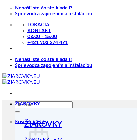
Skip
Nenašli ste čo ste hľadali?
to
Sprievodca zapojením a inštaláciou
content
LOKÁCIA
KONTAKT
08:00 - 15:00
+421 903 274 471
Nenašli ste čo ste hľadali?
Sprievodca zapojením a inštaláciou
Hľadať:
ŽIAROVKY
Košík /
0.00
€
ŽIAROVKY
ŽIAROVKY - E27