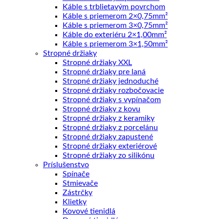
Káble s trblietavým povrchom
Káble s priemerom 2×0,75mm²
Káble s priemerom 3×0,75mm²
Káble do exteriéru 2×1,00mm²
Káble s priemerom 3×1,50mm²
Stropné držiaky
Stropné držiaky XXL
Stropné držiaky pre laná
Stropné držiaky jednoduché
Stropné držiaky rozbočovacie
Stropné držiaky s vypínačom
Stropné držiaky z kovu
Stropné držiaky z keramiky
Stropné držiaky z porcelánu
Stropné držiaky zapustené
Stropné držiaky exteriérové
Stropné držiaky zo silikónu
Príslušenstvo
Spínače
Stmievače
Zástrčky
Klietky
Kovové tienidlá