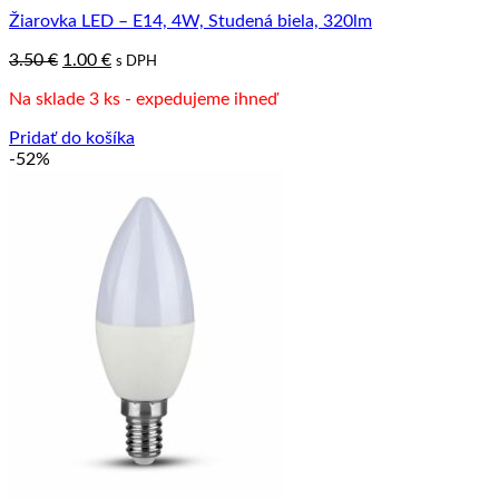
Žiarovka LED – E14, 4W, Studená biela, 320lm
Pôvodná
Aktuálna
3.50
€
1.00
€
s DPH
cena
cena
Na sklade 3 ks - expedujeme ihneď
bola:
je:
3.50 €.
1.00 €.
Pridať do košíka
-52%