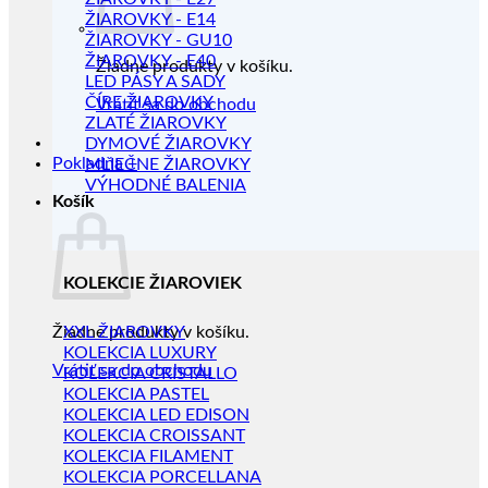
ŽIAROVKY - E14
ŽIAROVKY - GU10
ŽIAROVKY - E40
Žiadne produkty v košíku.
LED PÁSY A SADY
ČÍRE ŽIAROVKY
Vrátiť sa do obchodu
ZLATÉ ŽIAROVKY
DYMOVÉ ŽIAROVKY
Pokladňa
+
MLIEČNE ŽIAROVKY
VÝHODNÉ BALENIA
Košík
KOLEKCIE ŽIAROVIEK
Žiadne produkty v košíku.
XXL ŽIAROVKY
KOLEKCIA LUXURY
Vrátiť sa do obchodu
KOLEKCIA CRISTALLO
KOLEKCIA PASTEL
KOLEKCIA LED EDISON
KOLEKCIA CROISSANT
KOLEKCIA FILAMENT
KOLEKCIA PORCELLANA