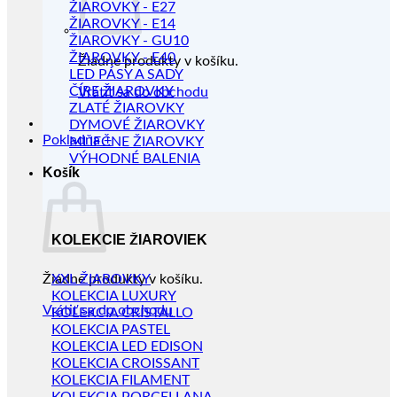
ŽIAROVKY - E27
ŽIAROVKY - E14
ŽIAROVKY - GU10
ŽIAROVKY - E40
Žiadne produkty v košíku.
LED PÁSY A SADY
ČÍRE ŽIAROVKY
Vrátiť sa do obchodu
ZLATÉ ŽIAROVKY
DYMOVÉ ŽIAROVKY
Pokladňa
+
MLIEČNE ŽIAROVKY
VÝHODNÉ BALENIA
Košík
KOLEKCIE ŽIAROVIEK
Žiadne produkty v košíku.
XXL ŽIAROVKY
KOLEKCIA LUXURY
Vrátiť sa do obchodu
KOLEKCIA CRISTALLO
KOLEKCIA PASTEL
KOLEKCIA LED EDISON
KOLEKCIA CROISSANT
KOLEKCIA FILAMENT