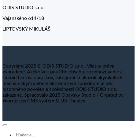
ODIS STUDIO s.r.o.
Vajanského 614/18
LIPTOVSKÝ MIKULÁŠ
Copyright 2025 © ODIS STUDIO s.r.o., Všetky práva
vyhradené. Akékoľvek použitie obsahu, rozmnožovanie a
šírenie textov, obrázkov, fotografií či ukážok akýmkoľvek
mechanickým alebo elektronickým spôsobom je bez
písomného povolenia spoločnosti ODIS STUDIO s.r.o.
zakázané. Spracovalo 2015 Opavsky Studio / Created by
Wordpress CMS system © UX Themes
Hľadať: