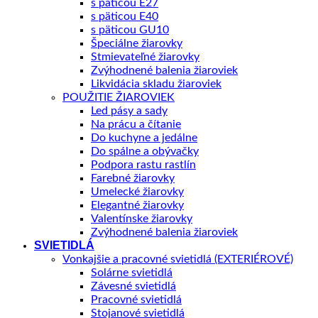
s päticou E27
s päticou E40
s päticou GU10
Špeciálne žiarovky
Stmievateľné žiarovky
Zvýhodnené balenia žiaroviek
Likvidácia skladu žiaroviek
POUŽITIE ŽIAROVIEK
Led pásy a sady
Na prácu a čítanie
Do kuchyne a jedálne
Do spálne a obývačky
Podpora rastu rastlín
Farebné žiarovky
Umelecké žiarovky
Elegantné žiarovky
Valentínske žiarovky
Zvýhodnené balenia žiaroviek
SVIETIDLÁ
Vonkajšie a pracovné svietidlá (EXTERIÉROVÉ)
Solárne svietidlá
Závesné svietidlá
Pracovné svietidlá
Stojanové svietidlá