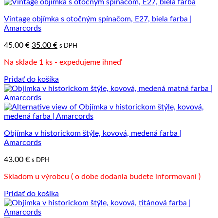
Vintage objímka s otočným spínačom, E27, biela farba |
Amarcords
Pôvodná
Aktuálna
45.00
€
35.00
€
s DPH
cena
cena
Na sklade 1 ks - expedujeme ihneď
bola:
je:
45.00 €.
35.00 €.
Pridať do košíka
Objímka v historickom štýle, kovová, medená farba |
Amarcords
43.00
€
s DPH
Skladom u výrobcu ( o dobe dodania budete informovaní )
Pridať do košíka