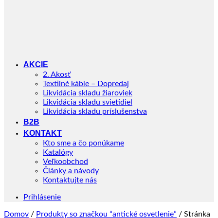
AKCIE
2. Akosť
Textilné káble – Dopredaj
Likvidácia skladu žiaroviek
Likvidácia skladu svietidiel
Likvidácia skladu príslušenstva
B2B
KONTAKT
Kto sme a čo ponúkame
Katalógy
Veľkoobchod
Články a návody
Kontaktujte nás
Prihlásenie
Domov
/
Produkty so značkou “antické osvetlenie”
/
Stránka