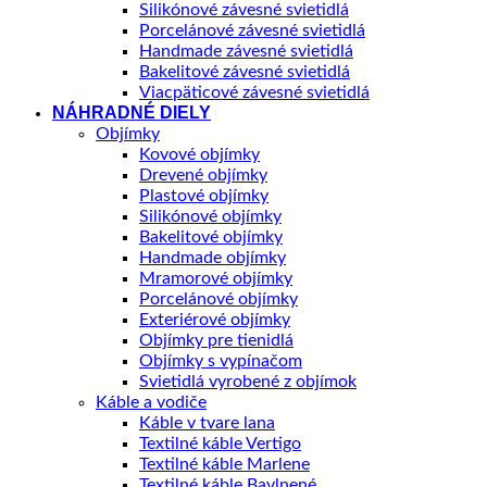
Silikónové závesné svietidlá
Porcelánové závesné svietidlá
Handmade závesné svietidlá
Bakelitové závesné svietidlá
Viacpäticové závesné svietidlá
NÁHRADNÉ DIELY
Objímky
Kovové objímky
Drevené objímky
Plastové objímky
Silikónové objímky
Bakelitové objímky
Handmade objímky
Mramorové objímky
Porcelánové objímky
Exteriérové objímky
Objímky pre tienidlá
Objímky s vypínačom
Svietidlá vyrobené z objímok
Káble a vodiče
Káble v tvare lana
Textilné káble Vertigo
Textilné káble Marlene
Textilné káble Bavlnené