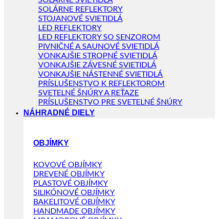
SOLÁRNE SVIETIDLÁ
SOLÁRNE REFLEKTORY
STOJANOVÉ SVIETIDLÁ
LED REFLEKTORY
LED REFLEKTORY SO SENZOROM
PIVNIČNÉ A SAUNOVÉ SVIETIDLÁ
VONKAJŠIE STROPNÉ SVIETIDLÁ
VONKAJŠIE ZÁVESNÉ SVIETIDLÁ
VONKAJŠIE NÁSTENNÉ SVIETIDLÁ
PRÍSLUŠENSTVO K REFLEKTOROM
SVETELNÉ ŠNÚRY A REŤAZE
PRÍSLUŠENSTVO PRE SVETELNÉ ŠNÚRY
NÁHRADNÉ DIELY
OBJÍMKY
KOVOVÉ OBJÍMKY
DREVENÉ OBJÍMKY
PLASTOVÉ OBJÍMKY
SILIKÓNOVÉ OBJÍMKY
BAKELITOVÉ OBJÍMKY
HANDMADE OBJÍMKY