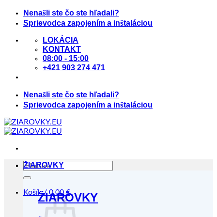
Skip
Nenašli ste čo ste hľadali?
to
Sprievodca zapojením a inštaláciou
content
LOKÁCIA
KONTAKT
08:00 - 15:00
+421 903 274 471
Nenašli ste čo ste hľadali?
Sprievodca zapojením a inštaláciou
Hľadať:
ŽIAROVKY
Košík /
0.00
€
ŽIAROVKY