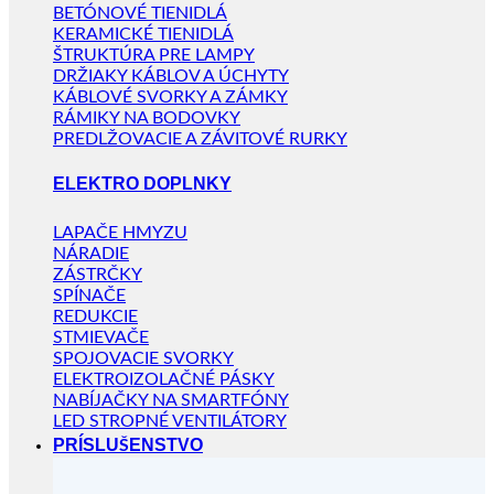
BETÓNOVÉ TIENIDLÁ
KERAMICKÉ TIENIDLÁ
ŠTRUKTÚRA PRE LAMPY
DRŽIAKY KÁBLOV A ÚCHYTY
KÁBLOVÉ SVORKY A ZÁMKY
RÁMIKY NA BODOVKY
PREDLŽOVACIE A ZÁVITOVÉ RURKY
ELEKTRO DOPLNKY
LAPAČE HMYZU
NÁRADIE
ZÁSTRČKY
SPÍNAČE
REDUKCIE
STMIEVAČE
SPOJOVACIE SVORKY
ELEKTROIZOLAČNÉ PÁSKY
NABÍJAČKY NA SMARTFÓNY
LED STROPNÉ VENTILÁTORY
PRÍSLUŠENSTVO