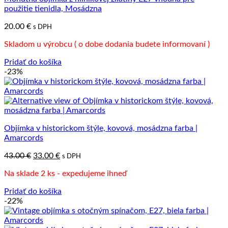
použitie tienidla, Mosádzna
20.00
€
s DPH
Skladom u výrobcu ( o dobe dodania budete informovaní )
Pridať do košíka
-23%
Objímka v historickom štýle, kovová, mosádzna farba |
Amarcords
Pôvodná
Aktuálna
43.00
€
33.00
€
s DPH
cena
cena
Na sklade 2 ks - expedujeme ihneď
bola:
je:
43.00 €.
33.00 €.
Pridať do košíka
-22%