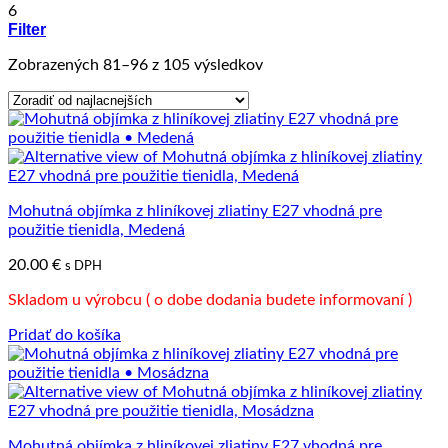
6
Filter
Zoradené
Zobrazených 81–96 z 105 výsledkov
podľa
ceny:
od
najnižšej
po
najvyššiu
Mohutná objímka z hliníkovej zliatiny E27 vhodná pre
použitie tienidla, Medená
20.00
€
s DPH
Skladom u výrobcu ( o dobe dodania budete informovaní )
Pridať do košíka
Mohutná objímka z hliníkovej zliatiny E27 vhodná pre