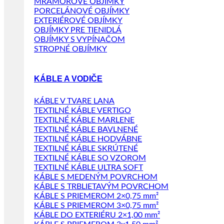
MRAMOROVÉ OBJÍMKY
PORCELÁNOVÉ OBJÍMKY
EXTERIÉROVÉ OBJÍMKY
OBJÍMKY PRE TIENIDLÁ
OBJÍMKY S VYPÍNAČOM
STROPNÉ OBJÍMKY
KÁBLE A VODIČE
KÁBLE V TVARE LANA
TEXTILNÉ KÁBLE VERTIGO
TEXTILNÉ KÁBLE MARLENE
TEXTILNÉ KÁBLE BAVLNENÉ
TEXTILNÉ KÁBLE HODVÁBNE
TEXTILNÉ KÁBLE SKRÚTENÉ
TEXTILNÉ KÁBLE SO VZOROM
TEXTILNÉ KÁBLE ULTRA SOFT
KÁBLE S MEDENÝM POVRCHOM
KÁBLE S TRBLIETAVÝM POVRCHOM
KÁBLE S PRIEMEROM 2×0,75 mm²
KÁBLE S PRIEMEROM 3×0,75 mm²
KÁBLE DO EXTERIÉRU 2×1,00 mm²