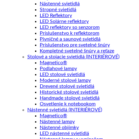
Nástenné svietidlá
Stropné svietidlá
LED Reflektory
LED Solárne reflektory
LED reflektory so senzorom
Príslušenstvo k reflektorom
Pivničné a saunové svietidlá
Príslušenstvo pre svetelné šnúry
Kompletné svetelné šnúry a reťaze
Stolové a stojacie svietidlá (INTERIÉROVÉ)
Magnetico®
Podlahové lampy
LED stolové svietidlá
Moderné stolové lampy
Drevené stolové svietidlá
Historické stolové svietidlá
Handmade stolové svietidlá
Osvetlenie k notebookom
Nástenné svietidlá (INTERIÉROVÉ)
Magnetico®
Nástenné lampy
Nástenné objímky
LED nástenné svietidlá