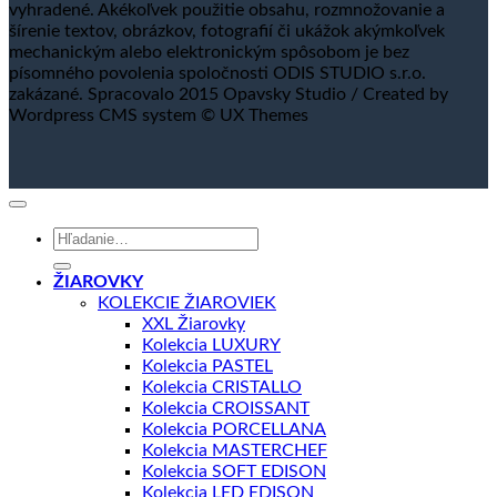
vyhradené. Akékoľvek použitie obsahu, rozmnožovanie a
šírenie textov, obrázkov, fotografií či ukážok akýmkoľvek
mechanickým alebo elektronickým spôsobom je bez
písomného povolenia spoločnosti ODIS STUDIO s.r.o.
zakázané. Spracovalo 2015 Opavsky Studio / Created by
Wordpress CMS system © UX Themes
Hľadať:
ŽIAROVKY
KOLEKCIE ŽIAROVIEK
XXL Žiarovky
Kolekcia LUXURY
Kolekcia PASTEL
Kolekcia CRISTALLO
Kolekcia CROISSANT
Kolekcia PORCELLANA
Kolekcia MASTERCHEF
Kolekcia SOFT EDISON
Kolekcia LED EDISON