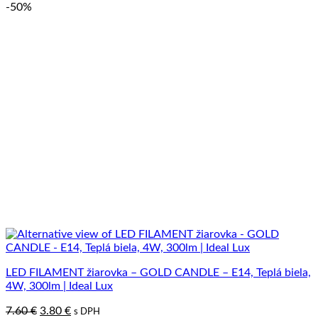
-50%
LED FILAMENT žiarovka – GOLD CANDLE – E14, Teplá biela,
4W, 300lm | Ideal Lux
Pôvodná
Aktuálna
7.60
€
3.80
€
s DPH