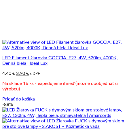
LED Filament žiarovka GOCCIA, E27, 4W, 520lm, 4000K,
Denná biela | Ideal Lux
Pôvodná
Aktuálna
4.40
€
3.90
€
s DPH
cena
cena
Na sklade 16 ks - expedujeme ihneď (možné doobjednať u
bola:
je:
výrobcu)
4.40 €.
3.90 €.
Pridať do košíka
-88%