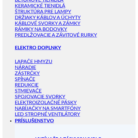
BETÓNOVÉ TIENIDLÁ
KERAMICKÉ TIENIDLÁ
ŠTRUKTÚRA PRE LAMPY
DRŽIAKY KÁBLOV A ÚCHYTY
KÁBLOVÉ SVORKY A ZÁMKY
RÁMIKY NA BODOVKY
PREDLŽOVACIE A ZÁVITOVÉ RURKY
ELEKTRO DOPLNKY
LAPAČE HMYZU
NÁRADIE
ZÁSTRČKY
SPÍNAČE
REDUKCIE
STMIEVAČE
SPOJOVACIE SVORKY
ELEKTROIZOLAČNÉ PÁSKY
NABÍJAČKY NA SMARTFÓNY
LED STROPNÉ VENTILÁTORY
PRÍSLUŠENSTVO