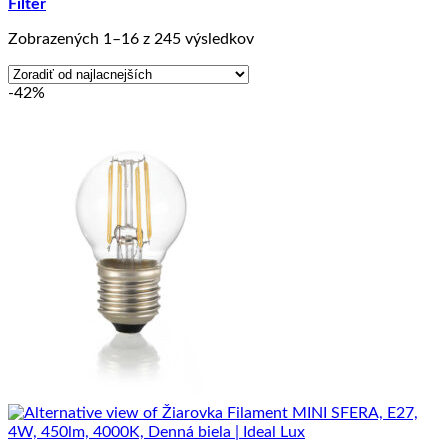
Filter
Zoradené
Zobrazených 1–16 z 245 výsledkov
podľa
ceny:
-42%
od
najnižšej
po
najvyššiu