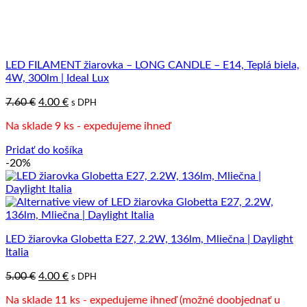
LED FILAMENT žiarovka – LONG CANDLE – E14, Teplá biela,
4W, 300lm | Ideal Lux
Pôvodná
Aktuálna
7.60
€
4.00
€
s DPH
cena
cena
Na sklade 9 ks - expedujeme ihneď
bola:
je:
7.60 €.
4.00 €.
Pridať do košíka
-20%
LED žiarovka Globetta E27, 2.2W, 136lm, Mliečna | Daylight
Italia
Pôvodná
Aktuálna
5.00
€
4.00
€
s DPH
cena
cena
Na sklade 11 ks - expedujeme ihneď (možné doobjednať u
bola:
je: