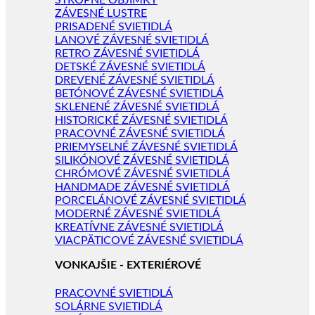
STROPNÉ OBJÍMKY
ZÁVESNÉ LUSTRE
PRISADENÉ SVIETIDLÁ
LANOVÉ ZÁVESNÉ SVIETIDLÁ
RETRO ZÁVESNÉ SVIETIDLÁ
DETSKÉ ZÁVESNÉ SVIETIDLÁ
DREVENÉ ZÁVESNÉ SVIETIDLÁ
BETÓNOVÉ ZÁVESNÉ SVIETIDLÁ
SKLENENÉ ZÁVESNÉ SVIETIDLÁ
HISTORICKÉ ZÁVESNÉ SVIETIDLÁ
PRACOVNÉ ZÁVESNÉ SVIETIDLÁ
PRIEMYSELNÉ ZÁVESNÉ SVIETIDLÁ
SILIKÓNOVÉ ZÁVESNÉ SVIETIDLÁ
CHRÓMOVÉ ZÁVESNÉ SVIETIDLÁ
HANDMADE ZÁVESNÉ SVIETIDLÁ
PORCELÁNOVÉ ZÁVESNÉ SVIETIDLÁ
MODERNÉ ZÁVESNÉ SVIETIDLÁ
KREATÍVNE ZÁVESNÉ SVIETIDLÁ
VIACPÄTICOVÉ ZÁVESNÉ SVIETIDLÁ
VONKAJŠIE - EXTERIÉROVÉ
PRACOVNÉ SVIETIDLÁ
SOLÁRNE SVIETIDLÁ