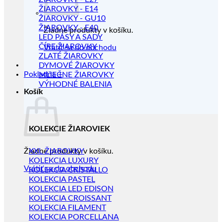
ŽIAROVKY - E14
ŽIAROVKY - GU10
ŽIAROVKY - E40
Žiadne produkty v košíku.
LED PÁSY A SADY
ČÍRE ŽIAROVKY
Vrátiť sa do obchodu
ZLATÉ ŽIAROVKY
DYMOVÉ ŽIAROVKY
Pokladňa
+
MLIEČNE ŽIAROVKY
VÝHODNÉ BALENIA
Košík
KOLEKCIE ŽIAROVIEK
Žiadne produkty v košíku.
XXL ŽIAROVKY
KOLEKCIA LUXURY
Vrátiť sa do obchodu
KOLEKCIA CRISTALLO
KOLEKCIA PASTEL
KOLEKCIA LED EDISON
KOLEKCIA CROISSANT
KOLEKCIA FILAMENT
KOLEKCIA PORCELLANA