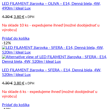
LED FILAMENT žiarovka – OLIVA – E14, Denná biela, 4W,
490lm | Ideal Lux
Pôvodná
Aktuálna
4.30
€
3.80
€
s DPH
cena
cena
Na sklade 10 ks - expedujeme ihneď (možné doobjednať u
bola:
je:
výrobcu)
4.30 €.
3.80 €.
Pridať do košíka
-12%
LED FILAMENT žiarovka – SFERA – E14, Denná biela, 4W,
520lm | Ideal Lux
Pôvodná
Aktuálna
4.30
€
3.80
€
s DPH
cena
cena
Na sklade 6 ks - expedujeme ihneď (možné doobjednať u
bola:
je:
výrobcu)
4.30 €.
3.80 €.
Pridať do košíka