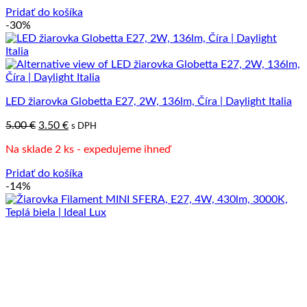
Pridať do košíka
-30%
LED žiarovka Globetta E27, 2W, 136lm, Číra | Daylight Italia
Pôvodná
Aktuálna
5.00
€
3.50
€
s DPH
cena
cena
Na sklade 2 ks - expedujeme ihneď
bola:
je:
5.00 €.
3.50 €.
Pridať do košíka
-14%