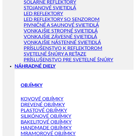
SOLÁRNE REFLEKTORY
STOJANOVÉ SVIETIDLÁ
LED REFLEKTORY
LED REFLEKTORY SO SENZOROM
PIVNIČNÉ A SAUNOVÉ SVIETIDLÁ
VONKAJŠIE STROPNÉ SVIETIDLÁ
VONKAJŠIE ZÁVESNÉ SVIETIDLÁ
VONKAJŠIE NÁSTENNÉ SVIETIDLÁ
PRÍSLUŠENSTVO K REFLEKTOROM
SVETELNÉ ŠNÚRY A REŤAZE
PRÍSLUŠENSTVO PRE SVETELNÉ ŠNÚRY
NÁHRADNÉ DIELY
OBJÍMKY
KOVOVÉ OBJÍMKY
DREVENÉ OBJÍMKY
PLASTOVÉ OBJÍMKY
SILIKÓNOVÉ OBJÍMKY
BAKELITOVÉ OBJÍMKY
HANDMADE OBJÍMKY
MRAMOROVÉ OBJÍMKY