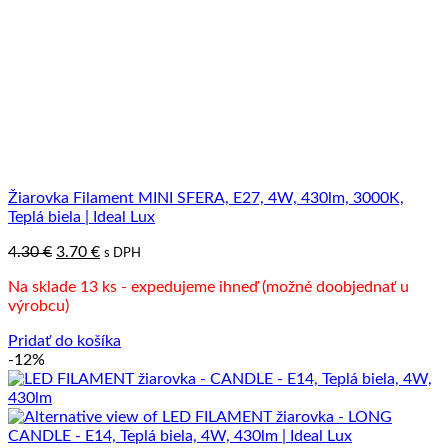
Žiarovka Filament MINI SFERA, E27, 4W, 430lm, 3000K,
Teplá biela | Ideal Lux
Pôvodná
Aktuálna
4.30
€
3.70
€
s DPH
cena
cena
Na sklade 13 ks - expedujeme ihneď (možné doobjednať u
bola:
je:
výrobcu)
4.30 €.
3.70 €.
Pridať do košíka
-12%