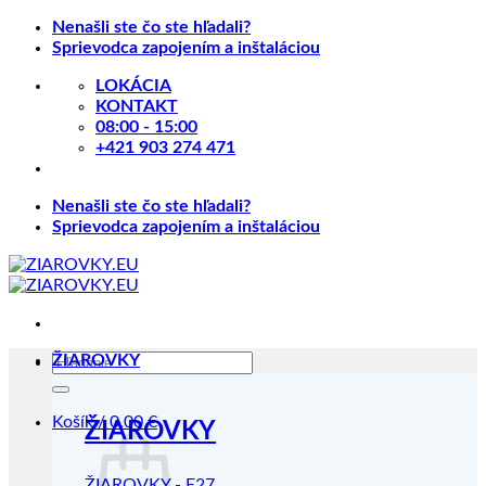
Skip
Nenašli ste čo ste hľadali?
to
Sprievodca zapojením a inštaláciou
content
LOKÁCIA
KONTAKT
08:00 - 15:00
+421 903 274 471
Nenašli ste čo ste hľadali?
Sprievodca zapojením a inštaláciou
Hľadať:
ŽIAROVKY
Košík /
0.00
€
ŽIAROVKY
ŽIAROVKY - E27