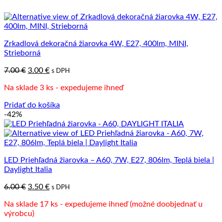
Zrkadlová dekoračná žiarovka 4W, E27, 400lm, MINI,
Strieborná
Pôvodná
Aktuálna
7.00
€
3.00
€
s DPH
cena
cena
Na sklade 3 ks - expedujeme ihneď
bola:
je:
7.00 €.
3.00 €.
Pridať do košíka
-42%
LED Priehľadná žiarovka – A60, 7W, E27, 806lm, Teplá biela |
Daylight Italia
Pôvodná
Aktuálna
6.00
€
3.50
€
s DPH
cena
cena
Na sklade 17 ks - expedujeme ihneď (možné doobjednať u
bola:
je:
výrobcu)
6.00 €.
3.50 €.