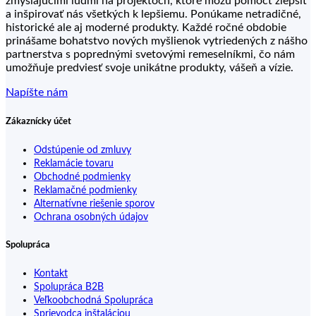
zmýšľajúcimi ľuďmi na projektoch, ktoré môžu pomôcť zlepšiť
a inšpirovať nás všetkých k lepšiemu. Ponúkame netradičné,
historické ale aj moderné produkty. Každé ročné obdobie
prinášame bohatstvo nových myšlienok vytriedených z nášho
partnerstva s poprednými svetovými remeselníkmi, čo nám
umožňuje predviesť svoje unikátne produkty, vášeň a vízie.
Napíšte nám
Zákaznícky účet
Odstúpenie od zmluvy
Reklamácie tovaru
Obchodné podmienky
Reklamačné podmienky
Alternatívne riešenie sporov
Ochrana osobných údajov
Spolupráca
Kontakt
Spolupráca B2B
Veľkoobchodná Spolupráca
Sprievodca inštaláciou