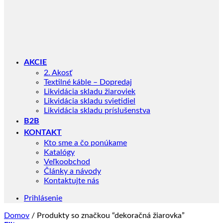
AKCIE
2. Akosť
Textilné káble – Dopredaj
Likvidácia skladu žiaroviek
Likvidácia skladu svietidiel
Likvidácia skladu príslušenstva
B2B
KONTAKT
Kto sme a čo ponúkame
Katalógy
Veľkoobchod
Články a návody
Kontaktujte nás
Prihlásenie
Domov
/
Produkty so značkou “dekoračná žiarovka”