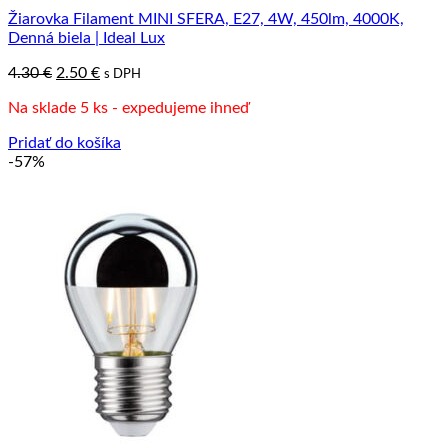
Žiarovka Filament MINI SFERA, E27, 4W, 450lm, 4000K,
Denná biela | Ideal Lux
Pôvodná
Aktuálna
4.30
€
2.50
€
s DPH
cena
cena
Na sklade 5 ks - expedujeme ihneď
bola:
je:
4.30 €.
2.50 €.
Pridať do košíka
-57%