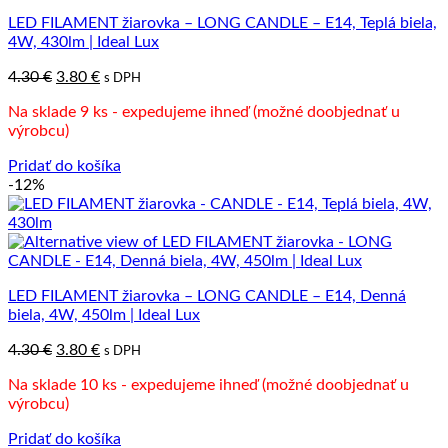
LED FILAMENT žiarovka – LONG CANDLE – E14, Teplá biela,
4W, 430lm | Ideal Lux
Pôvodná
Aktuálna
4.30
€
3.80
€
s DPH
cena
cena
Na sklade 9 ks - expedujeme ihneď (možné doobjednať u
bola:
je:
výrobcu)
4.30 €.
3.80 €.
Pridať do košíka
-12%
LED FILAMENT žiarovka – LONG CANDLE – E14, Denná
biela, 4W, 450lm | Ideal Lux
Pôvodná
Aktuálna
4.30
€
3.80
€
s DPH
cena
cena
Na sklade 10 ks - expedujeme ihneď (možné doobjednať u
bola:
je:
výrobcu)
4.30 €.
3.80 €.
Pridať do košíka