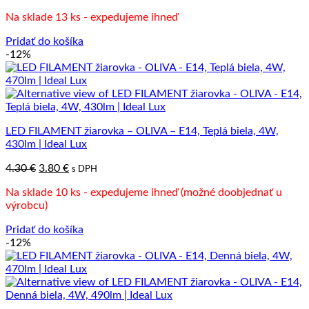
cena
cena
Na sklade 13 ks - expedujeme ihneď
bola:
je:
7.60 €.
3.80 €.
Pridať do košíka
-12%
LED FILAMENT žiarovka – OLIVA – E14, Teplá biela, 4W,
430lm | Ideal Lux
Pôvodná
Aktuálna
4.30
€
3.80
€
s DPH
cena
cena
Na sklade 10 ks - expedujeme ihneď (možné doobjednať u
bola:
je:
výrobcu)
4.30 €.
3.80 €.
Pridať do košíka
-12%