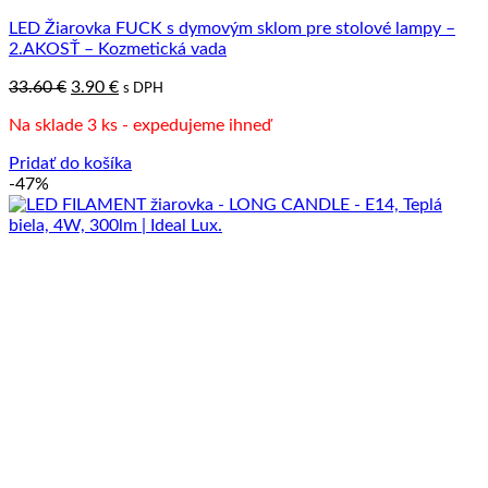
LED Žiarovka FUCK s dymovým sklom pre stolové lampy –
2.AKOSŤ – Kozmetická vada
Pôvodná
Aktuálna
33.60
€
3.90
€
s DPH
cena
cena
Na sklade 3 ks - expedujeme ihneď
bola:
je:
33.60 €.
3.90 €.
Pridať do košíka
-47%