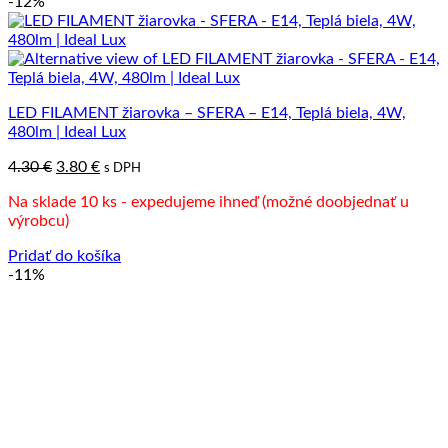
-12%
LED FILAMENT žiarovka – SFERA – E14, Teplá biela, 4W,
480lm | Ideal Lux
Pôvodná
Aktuálna
4.30
€
3.80
€
s DPH
cena
cena
Na sklade 10 ks - expedujeme ihneď (možné doobjednať u
bola:
je:
výrobcu)
4.30 €.
3.80 €.
Pridať do košíka
-11%