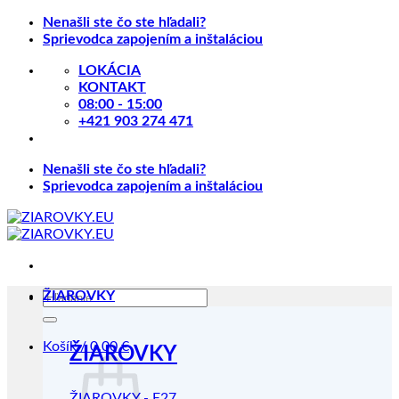
Skip
Nenašli ste čo ste hľadali?
to
Sprievodca zapojením a inštaláciou
content
LOKÁCIA
KONTAKT
08:00 - 15:00
+421 903 274 471
Nenašli ste čo ste hľadali?
Sprievodca zapojením a inštaláciou
Hľadať:
ŽIAROVKY
Košík /
0.00
€
ŽIAROVKY
ŽIAROVKY - E27