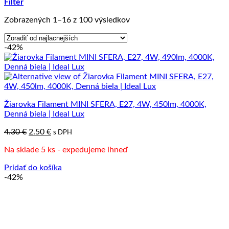
Filter
Zoradené
Zobrazených 1–16 z 100 výsledkov
podľa
ceny:
-42%
od
najnižšej
po
najvyššiu
Žiarovka Filament MINI SFERA, E27, 4W, 450lm, 4000K,
Denná biela | Ideal Lux
Pôvodná
Aktuálna
4.30
€
2.50
€
s DPH
cena
cena
Na sklade 5 ks - expedujeme ihneď
bola:
je:
4.30 €.
2.50 €.
Pridať do košíka
-42%