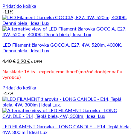
Pridať do košíka
-11%
LED Filament žiarovka GOCCIA, E27, 4W, 520lm, 4000K,
Denná biela | Ideal Lux
Pôvodná
Aktuálna
4.40
€
3.90
€
s DPH
cena
cena
Na sklade 16 ks - expedujeme ihneď (možné doobjednať u
bola:
je:
výrobcu)
4.40 €.
3.90 €.
Pridať do košíka
-47%
LED FILAMENT žiarovka – LONG CANDLE – E14, Teplá biela,
4W, 300lm | Ideal Lux