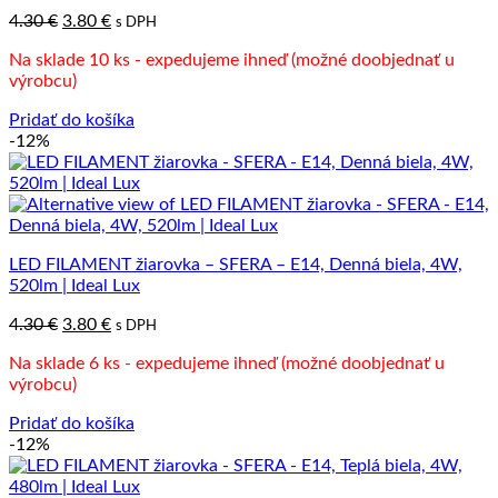
Pôvodná
Aktuálna
4.30
€
3.80
€
s DPH
cena
cena
Na sklade 10 ks - expedujeme ihneď (možné doobjednať u
bola:
je:
výrobcu)
4.30 €.
3.80 €.
Pridať do košíka
-12%
LED FILAMENT žiarovka – SFERA – E14, Denná biela, 4W,
520lm | Ideal Lux
Pôvodná
Aktuálna
4.30
€
3.80
€
s DPH
cena
cena
Na sklade 6 ks - expedujeme ihneď (možné doobjednať u
bola:
je:
výrobcu)
4.30 €.
3.80 €.
Pridať do košíka
-12%