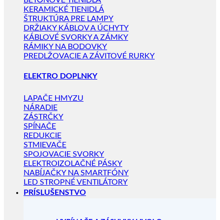
BETÓNOVÉ TIENIDLÁ
KERAMICKÉ TIENIDLÁ
ŠTRUKTÚRA PRE LAMPY
DRŽIAKY KÁBLOV A ÚCHYTY
KÁBLOVÉ SVORKY A ZÁMKY
RÁMIKY NA BODOVKY
PREDLŽOVACIE A ZÁVITOVÉ RURKY
ELEKTRO DOPLNKY
LAPAČE HMYZU
NÁRADIE
ZÁSTRČKY
SPÍNAČE
REDUKCIE
STMIEVAČE
SPOJOVACIE SVORKY
ELEKTROIZOLAČNÉ PÁSKY
NABÍJAČKY NA SMARTFÓNY
LED STROPNÉ VENTILÁTORY
PRÍSLUŠENSTVO