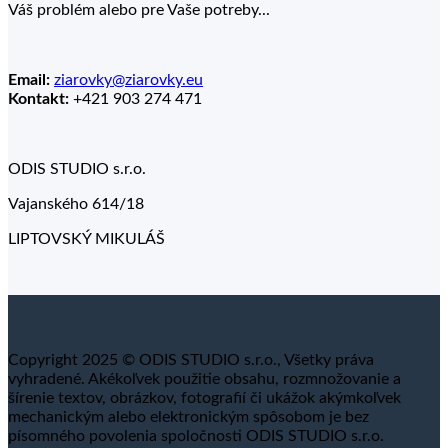
Váš problém alebo pre Vaše potreby...
Email:
ziarovky@ziarovky.eu
Kontakt:
+421 903 274 471
ODIS STUDIO s.r.o.
Vajanského 614/18
LIPTOVSKÝ MIKULÁŠ
Copyright 2025 © ODIS STUDIO s.r.o., Všetky práva
vyhradené. Akékoľvek použitie obsahu, rozmnožovanie a
šírenie textov, obrázkov, fotografií či ukážok akýmkoľvek
mechanickým alebo elektronickým spôsobom je bez
písomného povolenia spoločnosti ODIS STUDIO s.r.o.