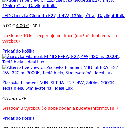
LED žiarovka Globetta E27, 1.4W, 136lm, Číra | Daylight Italia
Pôvodná
Aktuálna
5.00
€
4.00
€
s DPH
cena
cena
Na sklade 10 ks - expedujeme ihneď (možné doobjednať u
bola:
je:
výrobcu)
5.00 €.
4.00 €.
Pridať do košíka
Žiarovka Filament MINI SFERA, E27, 4W, 340lm, 3000K,
Teplá biela, Stmievateľná | Ideal Lux
4.30
€
s DPH
Skladom u výrobcu ( o dobe dodania budete informovaní )
Pridať do košíka