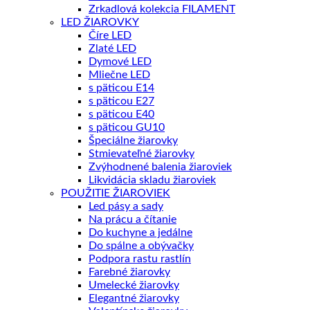
Zrkadlová kolekcia FILAMENT
LED ŽIAROVKY
Číre LED
Zlaté LED
Dymové LED
Mliečne LED
s päticou E14
s päticou E27
s päticou E40
s päticou GU10
Špeciálne žiarovky
Stmievateľné žiarovky
Zvýhodnené balenia žiaroviek
Likvidácia skladu žiaroviek
POUŽITIE ŽIAROVIEK
Led pásy a sady
Na prácu a čítanie
Do kuchyne a jedálne
Do spálne a obývačky
Podpora rastu rastlín
Farebné žiarovky
Umelecké žiarovky
Elegantné žiarovky