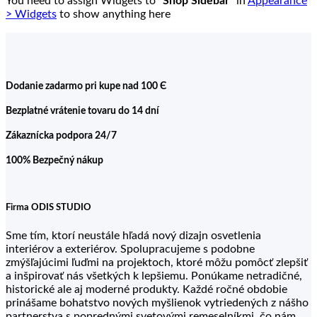
You need to assign Widgets to
"Shop Sidebar"
in
Appearance
> Widgets
to show anything here
Dodanie zadarmo pri kupe nad 100 Є
Bezplatné vrátenie tovaru do 14 dní
Zákaznícka podpora 24/7
100% Bezpečný nákup
Firma ODIS STUDIO
Sme tím, ktorí neustále hľadá nový dizajn osvetlenia
interiérov a exteriérov. Spolupracujeme s podobne
zmýšľajúcimi ľuďmi na projektoch, ktoré môžu pomôcť zlepšiť
a inšpirovať nás všetkých k lepšiemu. Ponúkame netradičné,
historické ale aj moderné produkty. Každé ročné obdobie
prinášame bohatstvo nových myšlienok vytriedených z nášho
partnerstva s poprednými svetovými remeselníkmi, čo nám