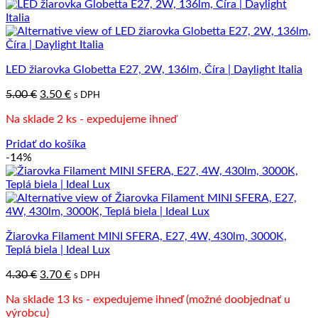
LED žiarovka Globetta E27, 2W, 136lm, Číra | Daylight Italia
Pôvodná
Aktuálna
5.00
€
3.50
€
s DPH
cena
cena
Na sklade 2 ks - expedujeme ihneď
bola:
je:
5.00 €.
3.50 €.
Pridať do košíka
-14%
Žiarovka Filament MINI SFERA, E27, 4W, 430lm, 3000K,
Teplá biela | Ideal Lux
Pôvodná
Aktuálna
4.30
€
3.70
€
s DPH
cena
cena
Na sklade 13 ks - expedujeme ihneď (možné doobjednať u
bola:
je:
výrobcu)
4.30 €.
3.70 €.