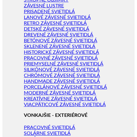
STROPNÉ OBJÍMKY
ZÁVESNÉ LUSTRE
PRISADENÉ SVIETIDLÁ
LANOVÉ ZÁVESNÉ SVIETIDLÁ
RETRO ZÁVESNÉ SVIETIDLÁ
DETSKÉ ZÁVESNÉ SVIETIDLÁ
DREVENÉ ZÁVESNÉ SVIETIDLÁ
BETÓNOVÉ ZÁVESNÉ SVIETIDLÁ
SKLENENÉ ZÁVESNÉ SVIETIDLÁ
HISTORICKÉ ZÁVESNÉ SVIETIDLÁ
PRACOVNÉ ZÁVESNÉ SVIETIDLÁ
PRIEMYSELNÉ ZÁVESNÉ SVIETIDLÁ
SILIKÓNOVÉ ZÁVESNÉ SVIETIDLÁ
CHRÓMOVÉ ZÁVESNÉ SVIETIDLÁ
HANDMADE ZÁVESNÉ SVIETIDLÁ
PORCELÁNOVÉ ZÁVESNÉ SVIETIDLÁ
MODERNÉ ZÁVESNÉ SVIETIDLÁ
KREATÍVNE ZÁVESNÉ SVIETIDLÁ
VIACPÄTICOVÉ ZÁVESNÉ SVIETIDLÁ
VONKAJŠIE - EXTERIÉROVÉ
PRACOVNÉ SVIETIDLÁ
SOLÁRNE SVIETIDLÁ