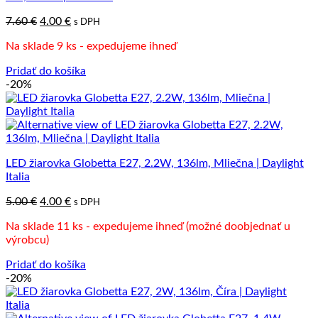
Pôvodná
Aktuálna
7.60
€
4.00
€
s DPH
cena
cena
Na sklade 9 ks - expedujeme ihneď
bola:
je:
7.60 €.
4.00 €.
Pridať do košíka
-20%
LED žiarovka Globetta E27, 2.2W, 136lm, Mliečna | Daylight
Italia
Pôvodná
Aktuálna
5.00
€
4.00
€
s DPH
cena
cena
Na sklade 11 ks - expedujeme ihneď (možné doobjednať u
bola:
je:
výrobcu)
5.00 €.
4.00 €.
Pridať do košíka
-20%