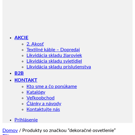
AKCIE
2. Akosť
Textilné káble – Dopredaj
Likvidácia skladu žiaroviek
Likvidácia skladu svietidiel
Likvidácia skladu príslušenstva
B2B
KONTAKT
Kto sme a čo ponúkame
Katalógy
Veľkoobchod
Články a návody
Kontaktujte nás
Prihlásenie
Domov
/
Produkty so značkou “dekoračné osvetlenie”