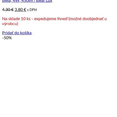
biela, 4W, 450lm | Ideal Lux
Pôvodná
Aktuálna
4.30
€
3.80
€
s DPH
cena
cena
Na sklade 10 ks - expedujeme ihneď (možné doobjednať u
bola:
je:
výrobcu)
4.30 €.
3.80 €.
Pridať do košíka
-50%