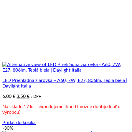
LED Priehľadná žiarovka – A60, 7W, E27, 806lm, Teplá biela |
Daylight Italia
Pôvodná
Aktuálna
6.00
€
3.50
€
s DPH
cena
cena
Na sklade 17 ks - expedujeme ihneď (možné doobjednať u
bola:
je:
výrobcu)
6.00 €.
3.50 €.
Pridať do košíka
-30%