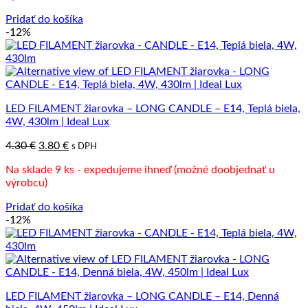
Pridať do košíka
-12%
LED FILAMENT žiarovka – LONG CANDLE – E14, Teplá biela,
4W, 430lm | Ideal Lux
Pôvodná
Aktuálna
4.30
€
3.80
€
s DPH
cena
cena
Na sklade 9 ks - expedujeme ihneď (možné doobjednať u
bola:
je:
výrobcu)
4.30 €.
3.80 €.
Pridať do košíka
-12%
LED FILAMENT žiarovka – LONG CANDLE – E14, Denná