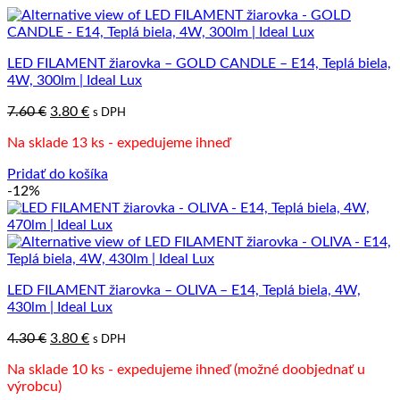
LED FILAMENT žiarovka – GOLD CANDLE – E14, Teplá biela,
4W, 300lm | Ideal Lux
Pôvodná
Aktuálna
7.60
€
3.80
€
s DPH
cena
cena
Na sklade 13 ks - expedujeme ihneď
bola:
je:
7.60 €.
3.80 €.
Pridať do košíka
-12%
LED FILAMENT žiarovka – OLIVA – E14, Teplá biela, 4W,
430lm | Ideal Lux
Pôvodná
Aktuálna
4.30
€
3.80
€
s DPH
cena
cena
Na sklade 10 ks - expedujeme ihneď (možné doobjednať u
bola:
je:
výrobcu)
4.30 €.
3.80 €.