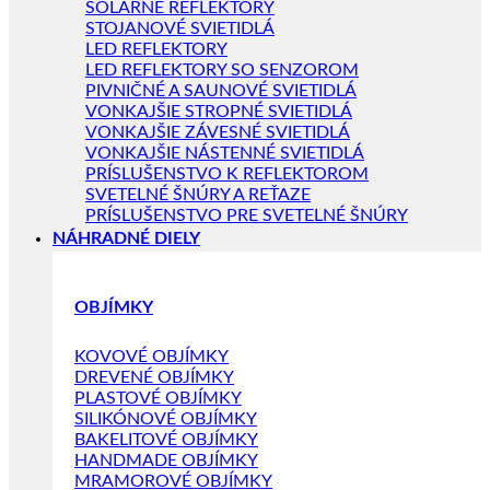
SOLÁRNE REFLEKTORY
STOJANOVÉ SVIETIDLÁ
LED REFLEKTORY
LED REFLEKTORY SO SENZOROM
PIVNIČNÉ A SAUNOVÉ SVIETIDLÁ
VONKAJŠIE STROPNÉ SVIETIDLÁ
VONKAJŠIE ZÁVESNÉ SVIETIDLÁ
VONKAJŠIE NÁSTENNÉ SVIETIDLÁ
PRÍSLUŠENSTVO K REFLEKTOROM
SVETELNÉ ŠNÚRY A REŤAZE
PRÍSLUŠENSTVO PRE SVETELNÉ ŠNÚRY
NÁHRADNÉ DIELY
OBJÍMKY
KOVOVÉ OBJÍMKY
DREVENÉ OBJÍMKY
PLASTOVÉ OBJÍMKY
SILIKÓNOVÉ OBJÍMKY
BAKELITOVÉ OBJÍMKY
HANDMADE OBJÍMKY
MRAMOROVÉ OBJÍMKY