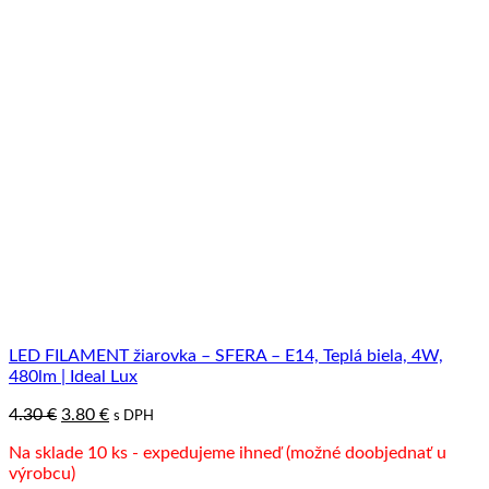
LED FILAMENT žiarovka – SFERA – E14, Teplá biela, 4W,
480lm | Ideal Lux
Pôvodná
Aktuálna
4.30
€
3.80
€
s DPH
cena
cena
Na sklade 10 ks - expedujeme ihneď (možné doobjednať u
bola:
je:
výrobcu)
4.30 €.
3.80 €.