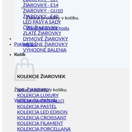
ŽIAROVKY - E14
ŽIAROVKY - GU10
ŽIAROVKY - E40
Žiadne produkty v košíku.
LED PÁSY A SADY
ČÍRE ŽIAROVKY
Vrátiť sa do obchodu
ZLATÉ ŽIAROVKY
DYMOVÉ ŽIAROVKY
Pokladňa
+
MLIEČNE ŽIAROVKY
VÝHODNÉ BALENIA
Košík
KOLEKCIE ŽIAROVIEK
Žiadne produkty v košíku.
XXL ŽIAROVKY
KOLEKCIA LUXURY
Vrátiť sa do obchodu
KOLEKCIA CRISTALLO
KOLEKCIA PASTEL
KOLEKCIA LED EDISON
KOLEKCIA CROISSANT
KOLEKCIA FILAMENT
KOLEKCIA PORCELLANA