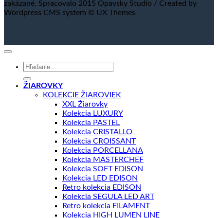
zakázané. Spracovalo 2015 Opavsky Studio / Created by
Wordpress CMS system © UX Themes
Hľadať:
ŽIAROVKY
KOLEKCIE ŽIAROVIEK
XXL Žiarovky
Kolekcia LUXURY
Kolekcia PASTEL
Kolekcia CRISTALLO
Kolekcia CROISSANT
Kolekcia PORCELLANA
Kolekcia MASTERCHEF
Kolekcia SOFT EDISON
Kolekcia LED EDISON
Retro kolekcia EDISON
Kolekcia SEGULA LED ART
Retro kolekcia FILAMENT
Kolekcia HIGH LUMEN LINE