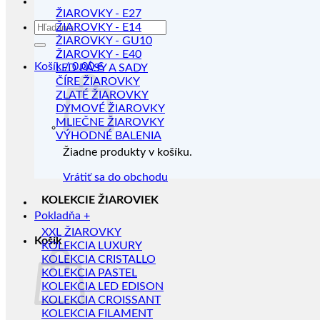
ŽIAROVKY - E27
Hľadať:
ŽIAROVKY - E14
ŽIAROVKY - GU10
ŽIAROVKY - E40
Košík /
0.00
€
LED PÁSY A SADY
ČÍRE ŽIAROVKY
ZLATÉ ŽIAROVKY
DYMOVÉ ŽIAROVKY
MLIEČNE ŽIAROVKY
VÝHODNÉ BALENIA
Žiadne produkty v košíku.
Vrátiť sa do obchodu
KOLEKCIE ŽIAROVIEK
Pokladňa
+
XXL ŽIAROVKY
Košík
KOLEKCIA LUXURY
KOLEKCIA CRISTALLO
KOLEKCIA PASTEL
KOLEKCIA LED EDISON
KOLEKCIA CROISSANT
KOLEKCIA FILAMENT