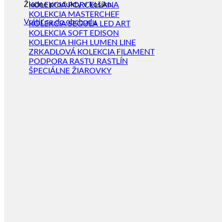
Žiadne produkty v košíku.
KOLEKCIA PORCELLANA
KOLEKCIA MASTERCHEF
Vrátiť sa do obchodu
KOLEKCIA SEGULA LED ART
KOLEKCIA SOFT EDISON
KOLEKCIA HIGH LUMEN LINE
ZRKADLOVÁ KOLEKCIA FILAMENT
PODPORA RASTU RASTLÍN
ŠPECIÁLNE ŽIAROVKY