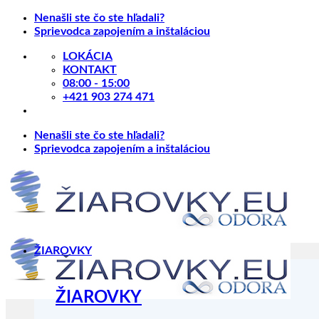
Skip
Nenašli ste čo ste hľadali?
to
Sprievodca zapojením a inštaláciou
content
LOKÁCIA
KONTAKT
08:00 - 15:00
+421 903 274 471
Nenašli ste čo ste hľadali?
Sprievodca zapojením a inštaláciou
ŽIAROVKY
ŽIAROVKY