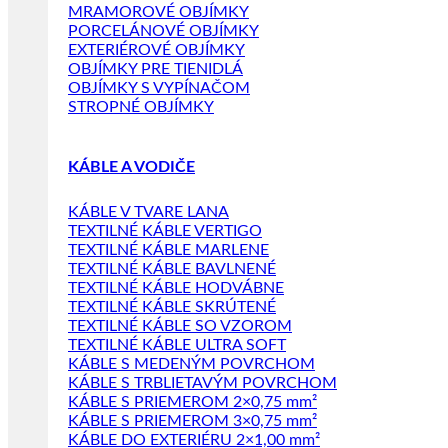
MRAMOROVÉ OBJÍMKY
PORCELÁNOVÉ OBJÍMKY
EXTERIÉROVÉ OBJÍMKY
OBJÍMKY PRE TIENIDLÁ
OBJÍMKY S VYPÍNAČOM
STROPNÉ OBJÍMKY
KÁBLE A VODIČE
KÁBLE V TVARE LANA
TEXTILNÉ KÁBLE VERTIGO
TEXTILNÉ KÁBLE MARLENE
TEXTILNÉ KÁBLE BAVLNENÉ
TEXTILNÉ KÁBLE HODVÁBNE
TEXTILNÉ KÁBLE SKRÚTENÉ
TEXTILNÉ KÁBLE SO VZOROM
TEXTILNÉ KÁBLE ULTRA SOFT
KÁBLE S MEDENÝM POVRCHOM
KÁBLE S TRBLIETAVÝM POVRCHOM
KÁBLE S PRIEMEROM 2×0,75 mm²
KÁBLE S PRIEMEROM 3×0,75 mm²
KÁBLE DO EXTERIÉRU 2×1,00 mm²