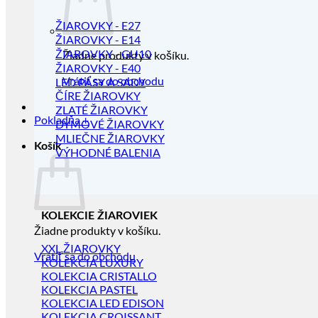
ŽIAROVKY - E27
ŽIAROVKY - E14
ŽIAROVKY - GU10
Žiadne produkty v košíku.
ŽIAROVKY - E40
Vrátiť sa do obchodu
LED PÁSY A SADY
ČÍRE ŽIAROVKY
ZLATÉ ŽIAROVKY
Pokladňa
+
DYMOVÉ ŽIAROVKY
MLIEČNE ŽIAROVKY
Košík
VÝHODNÉ BALENIA
KOLEKCIE ŽIAROVIEK
Žiadne produkty v košíku.
XXL ŽIAROVKY
Vrátiť sa do obchodu
KOLEKCIA LUXURY
KOLEKCIA CRISTALLO
KOLEKCIA PASTEL
KOLEKCIA LED EDISON
KOLEKCIA CROISSANT