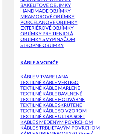
BAKELITOVÉ OBJÍMKY
HANDMADE OBJÍMKY
MRAMOROVÉ OBJÍMKY
PORCELÁNOVÉ OBJÍMKY
EXTERIÉROVÉ OBJÍMKY
OBJÍMKY PRE TIENIDLÁ
OBJÍMKY S VYPÍNAČOM
STROPNÉ OBJÍMKY
KÁBLE A VODIČE
KÁBLE V TVARE LANA
TEXTILNÉ KÁBLE VERTIGO
TEXTILNÉ KÁBLE MARLENE
TEXTILNÉ KÁBLE BAVLNENÉ
TEXTILNÉ KÁBLE HODVÁBNE
TEXTILNÉ KÁBLE SKRÚTENÉ
TEXTILNÉ KÁBLE SO VZOROM
TEXTILNÉ KÁBLE ULTRA SOFT
KÁBLE S MEDENÝM POVRCHOM
KÁBLE S TRBLIETAVÝM POVRCHOM
KÁBLE S PRIEMEROM 2×0,75 mm²