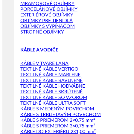
MRAMOROVÉ OBJÍMKY
PORCELÁNOVÉ OBJÍMKY
EXTERIÉROVÉ OBJÍMKY
OBJÍMKY PRE TIENIDLÁ
OBJÍMKY S VYPÍNAČOM
STROPNÉ OBJÍMKY
KÁBLE A VODIČE
KÁBLE V TVARE LANA
TEXTILNÉ KÁBLE VERTIGO
TEXTILNÉ KÁBLE MARLENE
TEXTILNÉ KÁBLE BAVLNENÉ
TEXTILNÉ KÁBLE HODVÁBNE
TEXTILNÉ KÁBLE SKRÚTENÉ
TEXTILNÉ KÁBLE SO VZOROM
TEXTILNÉ KÁBLE ULTRA SOFT
KÁBLE S MEDENÝM POVRCHOM
KÁBLE S TRBLIETAVÝM POVRCHOM
KÁBLE S PRIEMEROM 2×0,75 mm²
KÁBLE S PRIEMEROM 3×0,75 mm²
KÁBLE DO EXTERIÉRU 2×1,00 mm²