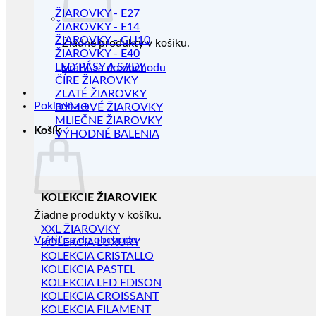
ŽIAROVKY - E27
ŽIAROVKY - E14
ŽIAROVKY - GU10
Žiadne produkty v košíku.
ŽIAROVKY - E40
LED PÁSY A SADY
Vrátiť sa do obchodu
ČÍRE ŽIAROVKY
ZLATÉ ŽIAROVKY
Pokladňa
+
DYMOVÉ ŽIAROVKY
MLIEČNE ŽIAROVKY
Košík
VÝHODNÉ BALENIA
KOLEKCIE ŽIAROVIEK
Žiadne produkty v košíku.
XXL ŽIAROVKY
Vrátiť sa do obchodu
KOLEKCIA LUXURY
KOLEKCIA CRISTALLO
KOLEKCIA PASTEL
KOLEKCIA LED EDISON
KOLEKCIA CROISSANT
KOLEKCIA FILAMENT