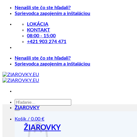
Skip
Nenašli ste čo ste hľadali?
to
Sprievodca zapojením a inštaláciou
content
LOKÁCIA
KONTAKT
08:00 - 15:00
+421 903 274 471
Nenašli ste čo ste hľadali?
Sprievodca zapojením a inštaláciou
Hľadať:
ŽIAROVKY
Košík /
0.00
€
ŽIAROVKY