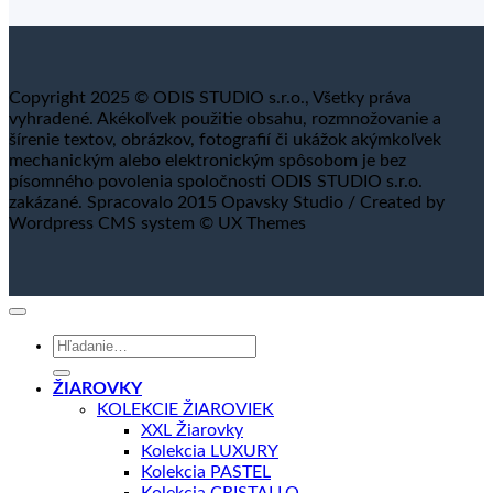
Copyright 2025 © ODIS STUDIO s.r.o., Všetky práva
vyhradené. Akékoľvek použitie obsahu, rozmnožovanie a
šírenie textov, obrázkov, fotografií či ukážok akýmkoľvek
mechanickým alebo elektronickým spôsobom je bez
písomného povolenia spoločnosti ODIS STUDIO s.r.o.
zakázané. Spracovalo 2015 Opavsky Studio / Created by
Wordpress CMS system © UX Themes
Hľadať:
ŽIAROVKY
KOLEKCIE ŽIAROVIEK
XXL Žiarovky
Kolekcia LUXURY
Kolekcia PASTEL