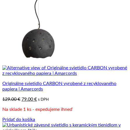
Originálne svietidlo CARBON vyrobené z recyklovaného
papiera | Amarcords
Pôvodná
Aktuálna
129.00
€
79.00
€
s DPH
cena
cena
Na sklade 1 ks - expedujeme ihneď
bola:
je:
129.00 €.
79.00 €.
Pridať do košíka