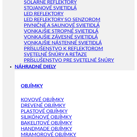
SOLÁRNE REFLEKTORY
STOJANOVÉ SVIETIDLÁ
LED REFLEKTORY
LED REFLEKTORY SO SENZOROM
PIVNIČNÉ A SAUNOVÉ SVIETIDLÁ
VONKAJŠIE STROPNÉ SVIETIDLÁ
VONKAJŠIE ZÁVESNÉ SVIETIDLÁ
VONKAJŠIE NÁSTENNÉ SVIETIDLÁ
PRÍSLUŠENSTVO K REFLEKTOROM
SVETELNÉ ŠNÚRY A REŤAZE
PRÍSLUŠENSTVO PRE SVETELNÉ ŠNÚRY
NÁHRADNÉ DIELY
OBJÍMKY
KOVOVÉ OBJÍMKY
DREVENÉ OBJÍMKY
PLASTOVÉ OBJÍMKY
SILIKÓNOVÉ OBJÍMKY
BAKELITOVÉ OBJÍMKY
HANDMADE OBJÍMKY
MRAMOROVÉ OBJÍMKY