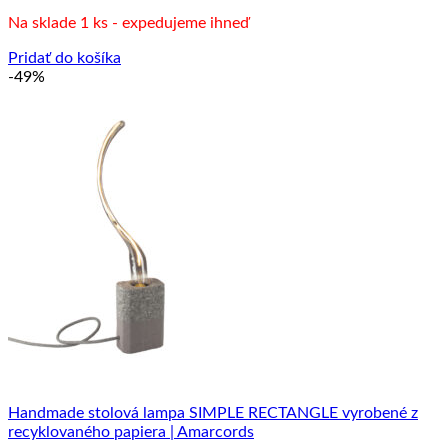
cena
cena
Na sklade 1 ks - expedujeme ihneď
bola:
je:
59.00 €.
30.00 €.
Pridať do košíka
-49%
Handmade stolová lampa SIMPLE RECTANGLE vyrobené z
recyklovaného papiera | Amarcords