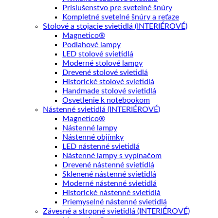
Príslušenstvo pre svetelné šnúry
Kompletné svetelné šnúry a reťaze
Stolové a stojacie svietidlá (INTERIÉROVÉ)
Magnetico®
Podlahové lampy
LED stolové svietidlá
Moderné stolové lampy
Drevené stolové svietidlá
Historické stolové svietidlá
Handmade stolové svietidlá
Osvetlenie k notebookom
Nástenné svietidlá (INTERIÉROVÉ)
Magnetico®
Nástenné lampy
Nástenné objímky
LED nástenné svietidlá
Nástenné lampy s vypínačom
Drevené nástenné svietidlá
Sklenené nástenné svietidlá
Moderné nástenné svietidlá
Historické nástenné svietidlá
Priemyselné nástenné svietidlá
Závesné a stropné svietidlá (INTERIÉROVÉ)