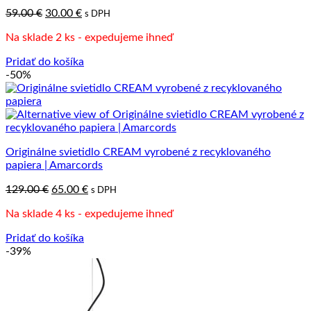
Pôvodná
Aktuálna
59.00
€
30.00
€
s DPH
cena
cena
Na sklade 2 ks - expedujeme ihneď
bola:
je:
59.00 €.
30.00 €.
Pridať do košíka
-50%
Originálne svietidlo CREAM vyrobené z recyklovaného
papiera | Amarcords
Pôvodná
Aktuálna
129.00
€
65.00
€
s DPH
cena
cena
Na sklade 4 ks - expedujeme ihneď
bola:
je:
129.00 €.
65.00 €.
Pridať do košíka
-39%