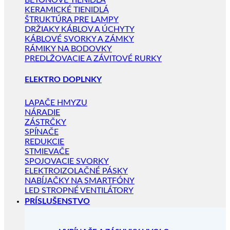
BETÓNOVÉ TIENIDLÁ
KERAMICKÉ TIENIDLÁ
ŠTRUKTÚRA PRE LAMPY
DRŽIAKY KÁBLOV A ÚCHYTY
KÁBLOVÉ SVORKY A ZÁMKY
RÁMIKY NA BODOVKY
PREDLŽOVACIE A ZÁVITOVÉ RURKY
ELEKTRO DOPLNKY
LAPAČE HMYZU
NÁRADIE
ZÁSTRČKY
SPÍNAČE
REDUKCIE
STMIEVAČE
SPOJOVACIE SVORKY
ELEKTROIZOLAČNÉ PÁSKY
NABÍJAČKY NA SMARTFÓNY
LED STROPNÉ VENTILÁTORY
PRÍSLUŠENSTVO