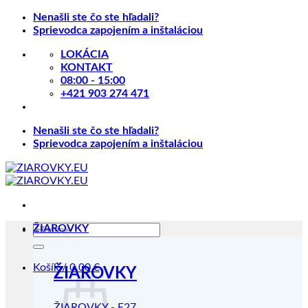
Skip
Nenašli ste čo ste hľadali?
to
Sprievodca zapojením a inštaláciou
content
LOKÁCIA
KONTAKT
08:00 - 15:00
+421 903 274 471
Nenašli ste čo ste hľadali?
Sprievodca zapojením a inštaláciou
Hľadať:
ŽIAROVKY
Košík /
0.00
€
ŽIAROVKY
ŽIAROVKY - E27