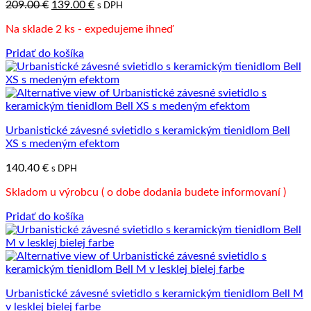
Pôvodná
Aktuálna
209.00
€
139.00
€
s DPH
cena
cena
Na sklade 2 ks - expedujeme ihneď
bola:
je:
209.00 €.
139.00 €.
Pridať do košíka
Urbanistické závesné svietidlo s keramickým tienidlom Bell
XS s medeným efektom
140.40
€
s DPH
Skladom u výrobcu ( o dobe dodania budete informovaní )
Pridať do košíka
Urbanistické závesné svietidlo s keramickým tienidlom Bell M
v lesklej bielej farbe