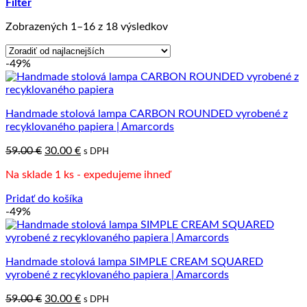
Filter
Zoradené
Zobrazených 1–16 z 18 výsledkov
podľa
ceny:
-49%
od
najnižšej
po
najvyššiu
Handmade stolová lampa CARBON ROUNDED vyrobené z
recyklovaného papiera | Amarcords
Pôvodná
Aktuálna
59.00
€
30.00
€
s DPH
cena
cena
Na sklade 1 ks - expedujeme ihneď
bola:
je:
59.00 €.
30.00 €.
Pridať do košíka
-49%
Handmade stolová lampa SIMPLE CREAM SQUARED
vyrobené z recyklovaného papiera | Amarcords
Pôvodná
Aktuálna
59.00
€
30.00
€
s DPH