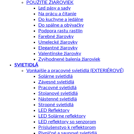
POUŽITIE ŽIAROVIEK
Led pásy a sady
Na prácu a čítanie
Do kuchyne a jedálne
Do spálne a obývačky
Podpora rastu rastlín
Farebné žiarovky
Umelecké žiarovky
Elegantné žiarovky
Valentínske žiarovky
Zvýhodnené balenia žiaroviek
SVIETIDLÁ
Vonkajšie a pracovné svietidlá (EXTERIÉROVÉ)
Solárne svietidlá
Závesné svietidlá
Pracovné svietidlá
Stojanové svietidlá
Nástenné svietidlá
Stropné svietidlá
LED Reflektory
LED Solárne reflektory
LED reflektory so senzorom
Príslušenstvo k reflektorom
Pivničné a saunové svietidlá