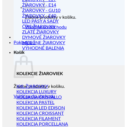
ŽIAROVKY - E14
ŽIAROVKY - GU10
ŽIAROVKY - E40
Žiadne produkty v košíku.
LED PÁSY A SADY
ČÍRE ŽIAROVKY
Vrátiť sa do obchodu
ZLATÉ ŽIAROVKY
DYMOVÉ ŽIAROVKY
Pokladňa
+
MLIEČNE ŽIAROVKY
VÝHODNÉ BALENIA
Košík
KOLEKCIE ŽIAROVIEK
Žiadne produkty v košíku.
XXL ŽIAROVKY
KOLEKCIA LUXURY
Vrátiť sa do obchodu
KOLEKCIA CRISTALLO
KOLEKCIA PASTEL
KOLEKCIA LED EDISON
KOLEKCIA CROISSANT
KOLEKCIA FILAMENT
KOLEKCIA PORCELLANA