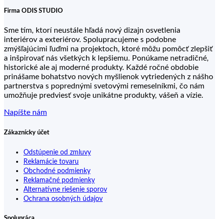
Firma ODIS STUDIO
Sme tím, ktorí neustále hľadá nový dizajn osvetlenia
interiérov a exteriérov. Spolupracujeme s podobne
zmýšľajúcimi ľuďmi na projektoch, ktoré môžu pomôcť zlepšiť
a inšpirovať nás všetkých k lepšiemu. Ponúkame netradičné,
historické ale aj moderné produkty. Každé ročné obdobie
prinášame bohatstvo nových myšlienok vytriedených z nášho
partnerstva s poprednými svetovými remeselníkmi, čo nám
umožňuje predviesť svoje unikátne produkty, vášeň a vízie.
Napíšte nám
Zákaznícky účet
Odstúpenie od zmluvy
Reklamácie tovaru
Obchodné podmienky
Reklamačné podmienky
Alternatívne riešenie sporov
Ochrana osobných údajov
Spolupráca