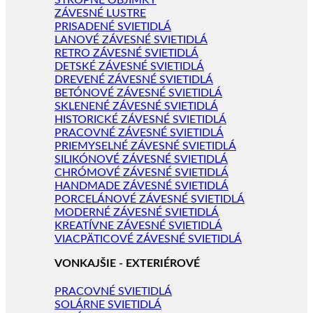
STROPNÉ OBJÍMKY
ZÁVESNÉ LUSTRE
PRISADENÉ SVIETIDLÁ
LANOVÉ ZÁVESNÉ SVIETIDLÁ
RETRO ZÁVESNÉ SVIETIDLÁ
DETSKÉ ZÁVESNÉ SVIETIDLÁ
DREVENÉ ZÁVESNÉ SVIETIDLÁ
BETÓNOVÉ ZÁVESNÉ SVIETIDLÁ
SKLENENÉ ZÁVESNÉ SVIETIDLÁ
HISTORICKÉ ZÁVESNÉ SVIETIDLÁ
PRACOVNÉ ZÁVESNÉ SVIETIDLÁ
PRIEMYSELNÉ ZÁVESNÉ SVIETIDLÁ
SILIKÓNOVÉ ZÁVESNÉ SVIETIDLÁ
CHRÓMOVÉ ZÁVESNÉ SVIETIDLÁ
HANDMADE ZÁVESNÉ SVIETIDLÁ
PORCELÁNOVÉ ZÁVESNÉ SVIETIDLÁ
MODERNÉ ZÁVESNÉ SVIETIDLÁ
KREATÍVNE ZÁVESNÉ SVIETIDLÁ
VIACPÄTICOVÉ ZÁVESNÉ SVIETIDLÁ
VONKAJŠIE - EXTERIÉROVÉ
PRACOVNÉ SVIETIDLÁ
SOLÁRNE SVIETIDLÁ