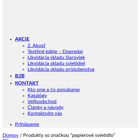
AKCIE
2. Akosť
Textilné káble – Dopredaj
Likvidácia skladu žiaroviek
Likvidácia skladu svietidiel
Likvidácia skladu príslušenstva
B2B
KONTAKT
Kto sme a čo ponúkame
Katalógy
Veľkoobchod
Články a návody
Kontaktujte nás
Prihlásenie
Domov
/
Produkty so značkou “papierové svietidlo”