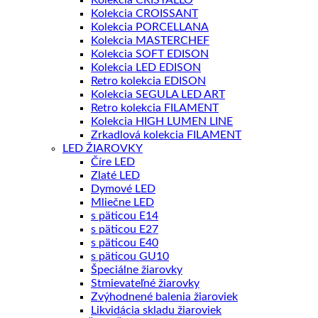
Kolekcia CRISTALLO
Kolekcia CROISSANT
Kolekcia PORCELLANA
Kolekcia MASTERCHEF
Kolekcia SOFT EDISON
Kolekcia LED EDISON
Retro kolekcia EDISON
Kolekcia SEGULA LED ART
Retro kolekcia FILAMENT
Kolekcia HIGH LUMEN LINE
Zrkadlová kolekcia FILAMENT
LED ŽIAROVKY
Číre LED
Zlaté LED
Dymové LED
Mliečne LED
s päticou E14
s päticou E27
s päticou E40
s päticou GU10
Špeciálne žiarovky
Stmievateľné žiarovky
Zvýhodnené balenia žiaroviek
Likvidácia skladu žiaroviek