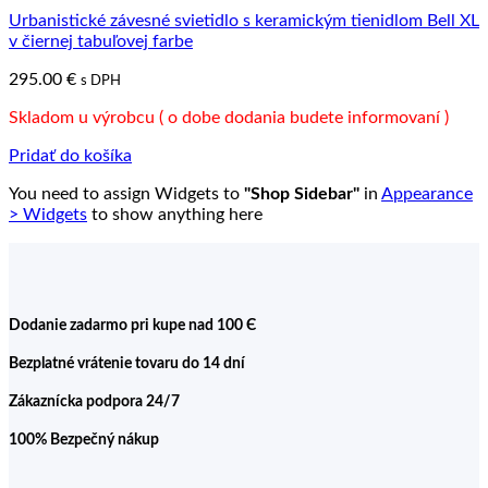
Urbanistické závesné svietidlo s keramickým tienidlom Bell XL
v čiernej tabuľovej farbe
295.00
€
s DPH
Skladom u výrobcu ( o dobe dodania budete informovaní )
Pridať do košíka
You need to assign Widgets to
"Shop Sidebar"
in
Appearance
> Widgets
to show anything here
Dodanie zadarmo pri kupe nad 100 Є
Bezplatné vrátenie tovaru do 14 dní
Zákaznícka podpora 24/7
100% Bezpečný nákup