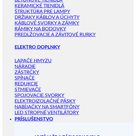
BETÓNOVÉ TIENIDLÁ
KERAMICKÉ TIENIDLÁ
ŠTRUKTÚRA PRE LAMPY
DRŽIAKY KÁBLOV A ÚCHYTY
KÁBLOVÉ SVORKY A ZÁMKY
RÁMIKY NA BODOVKY
PREDLŽOVACIE A ZÁVITOVÉ RURKY
ELEKTRO DOPLNKY
LAPAČE HMYZU
NÁRADIE
ZÁSTRČKY
SPÍNAČE
REDUKCIE
STMIEVAČE
SPOJOVACIE SVORKY
ELEKTROIZOLAČNÉ PÁSKY
NABÍJAČKY NA SMARTFÓNY
LED STROPNÉ VENTILÁTORY
PRÍSLUŠENSTVO