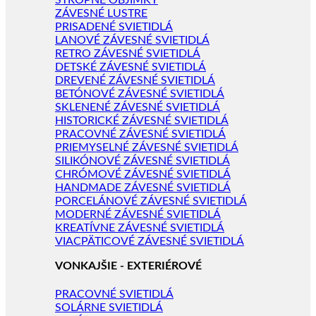
STROPNÉ OBJÍMKY
ZÁVESNÉ LUSTRE
PRISADENÉ SVIETIDLÁ
LANOVÉ ZÁVESNÉ SVIETIDLÁ
RETRO ZÁVESNÉ SVIETIDLÁ
DETSKÉ ZÁVESNÉ SVIETIDLÁ
DREVENÉ ZÁVESNÉ SVIETIDLÁ
BETÓNOVÉ ZÁVESNÉ SVIETIDLÁ
SKLENENÉ ZÁVESNÉ SVIETIDLÁ
HISTORICKÉ ZÁVESNÉ SVIETIDLÁ
PRACOVNÉ ZÁVESNÉ SVIETIDLÁ
PRIEMYSELNÉ ZÁVESNÉ SVIETIDLÁ
SILIKÓNOVÉ ZÁVESNÉ SVIETIDLÁ
CHRÓMOVÉ ZÁVESNÉ SVIETIDLÁ
HANDMADE ZÁVESNÉ SVIETIDLÁ
PORCELÁNOVÉ ZÁVESNÉ SVIETIDLÁ
MODERNÉ ZÁVESNÉ SVIETIDLÁ
KREATÍVNE ZÁVESNÉ SVIETIDLÁ
VIACPÄTICOVÉ ZÁVESNÉ SVIETIDLÁ
VONKAJŠIE - EXTERIÉROVÉ
PRACOVNÉ SVIETIDLÁ
SOLÁRNE SVIETIDLÁ