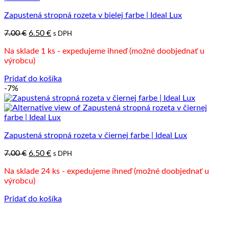
Zapustená stropná rozeta v bielej farbe | Ideal Lux
Pôvodná
Aktuálna
7.00
€
6.50
€
s DPH
cena
cena
Na sklade 1 ks - expedujeme ihneď (možné doobjednať u
bola:
je:
výrobcu)
7.00 €.
6.50 €.
Pridať do košíka
-7%
Zapustená stropná rozeta v čiernej farbe | Ideal Lux
Pôvodná
Aktuálna
7.00
€
6.50
€
s DPH
cena
cena
Na sklade 24 ks - expedujeme ihneď (možné doobjednať u
bola:
je:
výrobcu)
7.00 €.
6.50 €.
Pridať do košíka