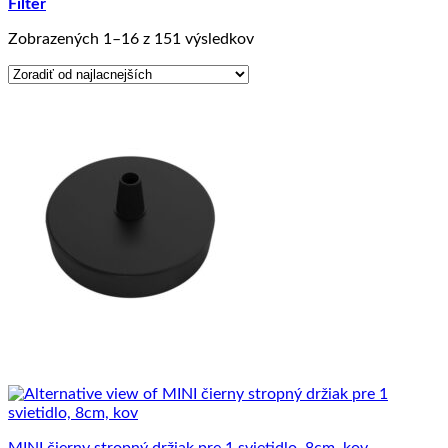
Filter
Zoradené
Zobrazených 1–16 z 151 výsledkov
podľa
ceny:
od
najnižšej
po
najvyššiu