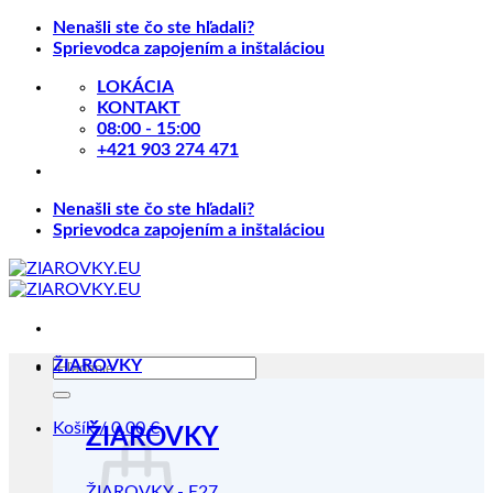
Skip
Nenašli ste čo ste hľadali?
to
Sprievodca zapojením a inštaláciou
content
LOKÁCIA
KONTAKT
08:00 - 15:00
+421 903 274 471
Nenašli ste čo ste hľadali?
Sprievodca zapojením a inštaláciou
Hľadať:
ŽIAROVKY
Košík /
0.00
€
ŽIAROVKY
ŽIAROVKY - E27