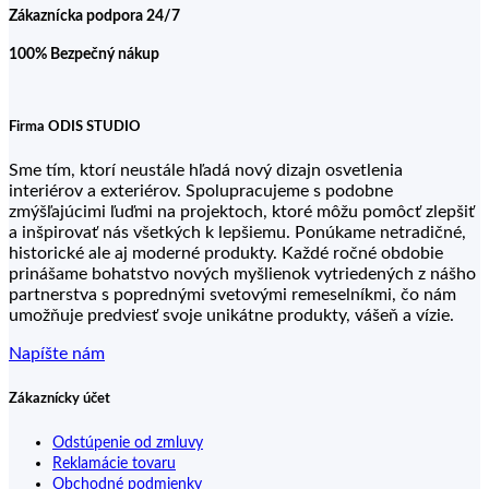
Zákaznícka podpora 24/7
100% Bezpečný nákup
Firma ODIS STUDIO
Sme tím, ktorí neustále hľadá nový dizajn osvetlenia
interiérov a exteriérov. Spolupracujeme s podobne
zmýšľajúcimi ľuďmi na projektoch, ktoré môžu pomôcť zlepšiť
a inšpirovať nás všetkých k lepšiemu. Ponúkame netradičné,
historické ale aj moderné produkty. Každé ročné obdobie
prinášame bohatstvo nových myšlienok vytriedených z nášho
partnerstva s poprednými svetovými remeselníkmi, čo nám
umožňuje predviesť svoje unikátne produkty, vášeň a vízie.
Napíšte nám
Zákaznícky účet
Odstúpenie od zmluvy
Reklamácie tovaru
Obchodné podmienky