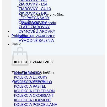
ŽIAROVKY - E14
ŽIAROVKY - GU10
ŽIAROVKY - E40
Žiadne produkty v košíku.
LED PÁSY A SADY
ČÍRE ŽIAROVKY
Vrátiť sa do obchodu
ZLATÉ ŽIAROVKY
DYMOVÉ ŽIAROVKY
Pokladňa
+
MLIEČNE ŽIAROVKY
VÝHODNÉ BALENIA
Košík
KOLEKCIE ŽIAROVIEK
Žiadne produkty v košíku.
XXL ŽIAROVKY
KOLEKCIA LUXURY
Vrátiť sa do obchodu
KOLEKCIA CRISTALLO
KOLEKCIA PASTEL
KOLEKCIA LED EDISON
KOLEKCIA CROISSANT
KOLEKCIA FILAMENT
KOLEKCIA PORCELLANA