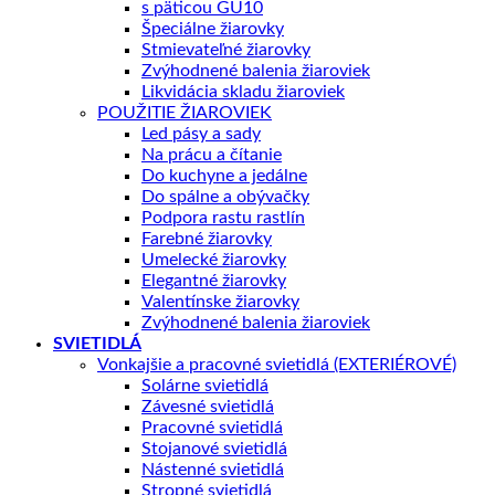
s päticou GU10
Špeciálne žiarovky
Stmievateľné žiarovky
Zvýhodnené balenia žiaroviek
Likvidácia skladu žiaroviek
POUŽITIE ŽIAROVIEK
Led pásy a sady
Na prácu a čítanie
Do kuchyne a jedálne
Do spálne a obývačky
Podpora rastu rastlín
Farebné žiarovky
Umelecké žiarovky
Elegantné žiarovky
Valentínske žiarovky
Zvýhodnené balenia žiaroviek
SVIETIDLÁ
Vonkajšie a pracovné svietidlá (EXTERIÉROVÉ)
Solárne svietidlá
Závesné svietidlá
Pracovné svietidlá
Stojanové svietidlá
Nástenné svietidlá
Stropné svietidlá