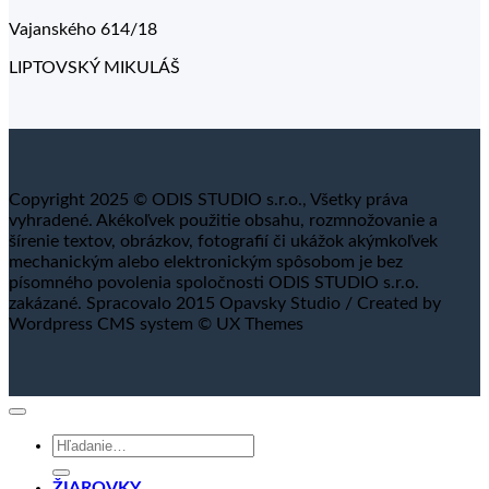
Vajanského 614/18
LIPTOVSKÝ MIKULÁŠ
Copyright 2025 © ODIS STUDIO s.r.o., Všetky práva
vyhradené. Akékoľvek použitie obsahu, rozmnožovanie a
šírenie textov, obrázkov, fotografií či ukážok akýmkoľvek
mechanickým alebo elektronickým spôsobom je bez
písomného povolenia spoločnosti ODIS STUDIO s.r.o.
zakázané. Spracovalo 2015 Opavsky Studio / Created by
Wordpress CMS system © UX Themes
Hľadať:
ŽIAROVKY