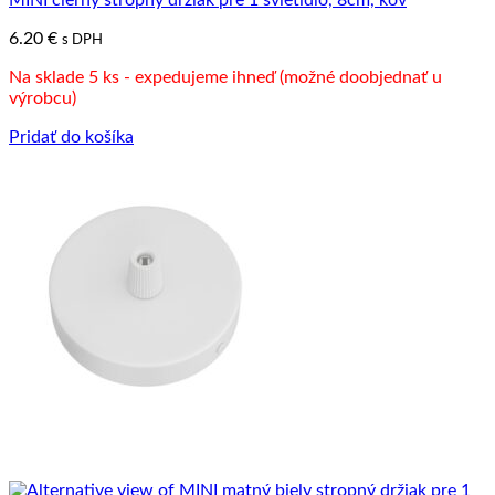
MINI čierny stropný držiak pre 1 svietidlo, 8cm, kov
6.20
€
s DPH
Na sklade 5 ks - expedujeme ihneď (možné doobjednať u
výrobcu)
Pridať do košíka