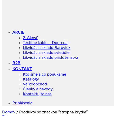
AKCIE
2. Akosť
Textilné káble – Dopredaj
Likvidácia skladu žiaroviek
Likvidácia skladu svietidiel
Likvidácia skladu príslušenstva
B2B
KONTAKT
Kto sme a čo ponúkame
Katalógy
Veľkoobchod
Články a návody
Kontaktujte nás
Prihlásenie
Domov
/
Produkty so značkou “stropná krytka”