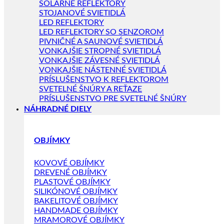
SOLÁRNE REFLEKTORY
STOJANOVÉ SVIETIDLÁ
LED REFLEKTORY
LED REFLEKTORY SO SENZOROM
PIVNIČNÉ A SAUNOVÉ SVIETIDLÁ
VONKAJŠIE STROPNÉ SVIETIDLÁ
VONKAJŠIE ZÁVESNÉ SVIETIDLÁ
VONKAJŠIE NÁSTENNÉ SVIETIDLÁ
PRÍSLUŠENSTVO K REFLEKTOROM
SVETELNÉ ŠNÚRY A REŤAZE
PRÍSLUŠENSTVO PRE SVETELNÉ ŠNÚRY
NÁHRADNÉ DIELY
OBJÍMKY
KOVOVÉ OBJÍMKY
DREVENÉ OBJÍMKY
PLASTOVÉ OBJÍMKY
SILIKÓNOVÉ OBJÍMKY
BAKELITOVÉ OBJÍMKY
HANDMADE OBJÍMKY
MRAMOROVÉ OBJÍMKY