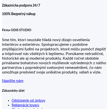
Zákaznícka podpora 24/7
100% Bezpečný nákup
Firma ODIS STUDIO
Sme tím, ktorí neustále hľadá nový dizajn osvetlenia
interiérov a exteriérov. Spolupracujeme s podobne
zmýšľajúcimi ľuďmi na projektoch, ktoré môžu pomôcť zlepšiť
a inšpirovať nás všetkých k lepšiemu. Ponúkame netradičné,
historické ale aj moderné produkty. Každé ročné obdobie
prinášame bohatstvo nových myšlienok vytriedených z nášho
partnerstva s poprednými svetovými remeselníkmi, čo nám
umožňuje predviesť svoje unikátne produkty, vášeň a vízie.
Napíšte nám
Zákaznícky účet
Odstúpenie od zmluvy
Reklamácie tovaru