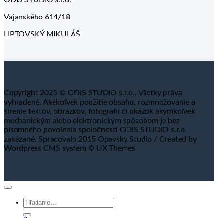
ODIS STUDIO s.r.o.
Vajanského 614/18
LIPTOVSKÝ MIKULÁŠ
Copyright 2025 © ODIS STUDIO s.r.o., Všetky práva
vyhradené. Akékoľvek použitie obsahu, rozmnožovanie a
šírenie textov, obrázkov, fotografií či ukážok akýmkoľvek
mechanickým alebo elektronickým spôsobom je bez
písomného povolenia spoločnosti ODIS STUDIO s.r.o.
zakázané. Spracovalo 2015 Opavsky Studio / Created by
Wordpress CMS system © UX Themes
Hľadať: