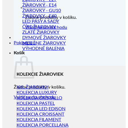
ŽIAROVKY - E14
ŽIAROVKY - GU10
ŽIAROVKY - E40
Žiadne produkty v košíku.
LED PÁSY A SADY
ČÍRE ŽIAROVKY
Vrátiť sa do obchodu
ZLATÉ ŽIAROVKY
DYMOVÉ ŽIAROVKY
Pokladňa
+
MLIEČNE ŽIAROVKY
VÝHODNÉ BALENIA
Košík
KOLEKCIE ŽIAROVIEK
Žiadne produkty v košíku.
XXL ŽIAROVKY
KOLEKCIA LUXURY
Vrátiť sa do obchodu
KOLEKCIA CRISTALLO
KOLEKCIA PASTEL
KOLEKCIA LED EDISON
KOLEKCIA CROISSANT
KOLEKCIA FILAMENT
KOLEKCIA PORCELLANA