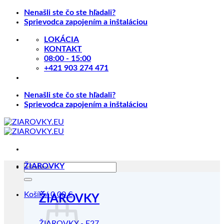
Skip
Nenašli ste čo ste hľadali?
to
Sprievodca zapojením a inštaláciou
content
LOKÁCIA
KONTAKT
08:00 - 15:00
+421 903 274 471
Nenašli ste čo ste hľadali?
Sprievodca zapojením a inštaláciou
Hľadať:
ŽIAROVKY
Košík /
0.00
€
ŽIAROVKY
ŽIAROVKY - E27