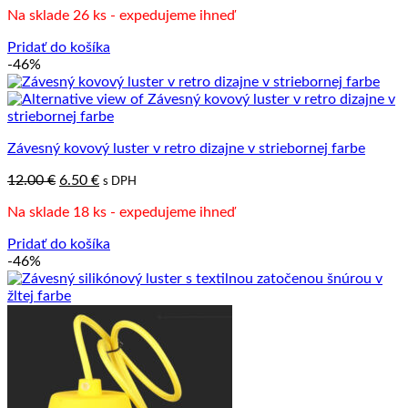
cena
cena
Na sklade 26 ks - expedujeme ihneď
bola:
je:
12.00 €.
6.50 €.
Pridať do košíka
-46%
Závesný kovový luster v retro dizajne v striebornej farbe
Pôvodná
Aktuálna
12.00
€
6.50
€
s DPH
cena
cena
Na sklade 18 ks - expedujeme ihneď
bola:
je:
12.00 €.
6.50 €.
Pridať do košíka
-46%