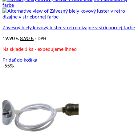
Závesný biely kovový luster v retro dizajne v striebornej farbe
Pôvodná
Aktuálna
19.90
€
8.90
€
s DPH
cena
cena
Na sklade 1 ks - expedujeme ihneď
bola:
je:
19.90 €.
8.90 €.
Pridať do košíka
-55%