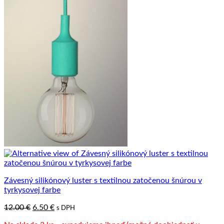
Závesný silikónový luster s textilnou zatočenou šnúrou v
tyrkysovej farbe
Pôvodná
Aktuálna
12.00
€
6.50
€
s DPH
cena
cena