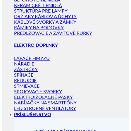
BETÓNOVÉ TIENIDLÁ
KERAMICKÉ TIENIDLÁ
ŠTRUKTÚRA PRE LAMPY
DRŽIAKY KÁBLOV A ÚCHYTY
KÁBLOVÉ SVORKY A ZÁMKY
RÁMIKY NA BODOVKY
PREDLŽOVACIE A ZÁVITOVÉ RURKY
ELEKTRO DOPLNKY
LAPAČE HMYZU
NÁRADIE
ZÁSTRČKY
SPÍNAČE
REDUKCIE
STMIEVAČE
SPOJOVACIE SVORKY
ELEKTROIZOLAČNÉ PÁSKY
NABÍJAČKY NA SMARTFÓNY
LED STROPNÉ VENTILÁTORY
PRÍSLUŠENSTVO