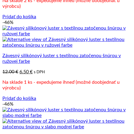
Na sklade 2 ks - expedujeme ihneď (možné doobjednať u
bola:
je:
výrobcu)
12.00 €.
6.50 €.
Pridať do košíka
-46%
Závesný silikónový luster s textilnou zatočenou šnúrou v
ružovej farbe
Pôvodná
Aktuálna
12.00
€
6.50
€
s DPH
cena
cena
Na sklade 1 ks - expedujeme ihneď (možné doobjednať u
bola:
je:
výrobcu)
12.00 €.
6.50 €.
Pridať do košíka
-46%