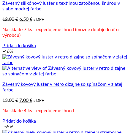
Závesný silikónový luster s textilnou zatočenou šnúrou v
slabo modrej farbe
Pôvodná
Aktuálna
12.00
€
6.50
€
s DPH
cena
cena
Na sklade 7 ks - expedujeme ihneď (možné doobjednať u
bola:
je:
výrobcu)
12.00 €.
6.50 €.
Pridať do košíka
-46%
Závesný kovový luster v retro dizajne so spínačom v zlatej
farbe
Pôvodná
Aktuálna
13.00
€
7.00
€
s DPH
cena
cena
Na sklade 4 ks - expedujeme ihneď
bola:
je:
13.00 €.
7.00 €.
Pridať do košíka
-55%