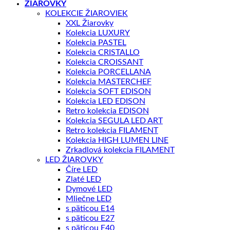
ŽIAROVKY
KOLEKCIE ŽIAROVIEK
XXL Žiarovky
Kolekcia LUXURY
Kolekcia PASTEL
Kolekcia CRISTALLO
Kolekcia CROISSANT
Kolekcia PORCELLANA
Kolekcia MASTERCHEF
Kolekcia SOFT EDISON
Kolekcia LED EDISON
Retro kolekcia EDISON
Kolekcia SEGULA LED ART
Retro kolekcia FILAMENT
Kolekcia HIGH LUMEN LINE
Zrkadlová kolekcia FILAMENT
LED ŽIAROVKY
Číre LED
Zlaté LED
Dymové LED
Mliečne LED
s päticou E14
s päticou E27
s päticou E40