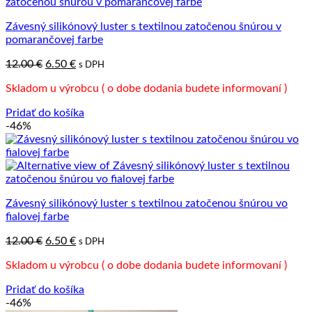
Závesný silikónový luster s textilnou zatočenou šnúrou v
pomarančovej farbe
Pôvodná
Aktuálna
12.00
€
6.50
€
s DPH
cena
cena
Skladom u výrobcu ( o dobe dodania budete informovaní )
bola:
je:
12.00 €.
6.50 €.
Pridať do košíka
-46%
Závesný silikónový luster s textilnou zatočenou šnúrou vo
fialovej farbe
Pôvodná
Aktuálna
12.00
€
6.50
€
s DPH
cena
cena
Skladom u výrobcu ( o dobe dodania budete informovaní )
bola:
je:
12.00 €.
6.50 €.
Pridať do košíka
-46%