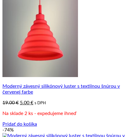
Moderný závesný silikónový luster s textilnou šnúrou v
červenej farbe
Pôvodná
Aktuálna
19.00
€
5.00
€
s DPH
cena
cena
Na sklade 2 ks - expedujeme ihneď
bola:
je:
19.00 €.
5.00 €.
Pridať do košíka
-74%