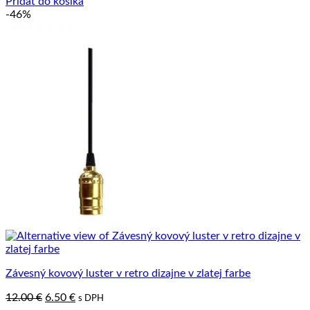
Pridať do košíka
-46%
Závesný kovový luster v retro dizajne v zlatej farbe
Pôvodná
Aktuálna
12.00
€
6.50
€
s DPH