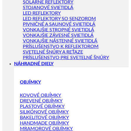
SOLÁRNE REFLEKTORY
STOJANOVÉ SVIETIDLÁ
LED REFLEKTORY
LED REFLEKTORY SO SENZOROM
PIVNIČNÉ A SAUNOVÉ SVIETIDLÁ
VONKAJŠIE STROPNÉ SVIETIDLÁ
VONKAJŠIE ZÁVESNÉ SVIETIDLÁ
VONKAJŠIE NÁSTENNÉ SVIETIDLÁ
PRÍSLUŠENSTVO K REFLEKTOROM
SVETELNÉ ŠNÚRY A REŤAZE
PRÍSLUŠENSTVO PRE SVETELNÉ ŠNÚRY
NÁHRADNÉ DIELY
OBJÍMKY
KOVOVÉ OBJÍMKY
DREVENÉ OBJÍMKY
PLASTOVÉ OBJÍMKY
SILIKÓNOVÉ OBJÍMKY
BAKELITOVÉ OBJÍMKY
HANDMADE OBJÍMKY
MRAMOROVÉ OBJÍMKY