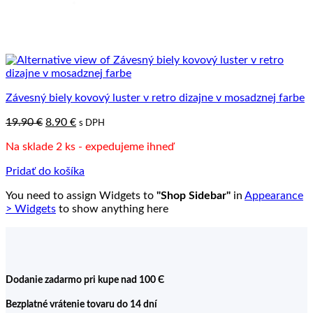
Závesný biely kovový luster v retro dizajne v mosadznej farbe
Pôvodná
Aktuálna
19.90
€
8.90
€
s DPH
cena
cena
Na sklade 2 ks - expedujeme ihneď
bola:
je:
19.90 €.
8.90 €.
Pridať do košíka
You need to assign Widgets to
"Shop Sidebar"
in
Appearance
> Widgets
to show anything here
Dodanie zadarmo pri kupe nad 100 Є
Bezplatné vrátenie tovaru do 14 dní