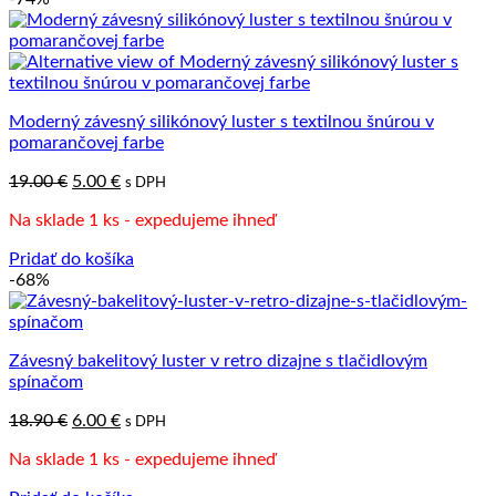
Moderný závesný silikónový luster s textilnou šnúrou v
pomarančovej farbe
Pôvodná
Aktuálna
19.00
€
5.00
€
s DPH
cena
cena
Na sklade 1 ks - expedujeme ihneď
bola:
je:
19.00 €.
5.00 €.
Pridať do košíka
-68%
Závesný bakelitový luster v retro dizajne s tlačidlovým
spínačom
Pôvodná
Aktuálna
18.90
€
6.00
€
s DPH
cena
cena
Na sklade 1 ks - expedujeme ihneď
bola:
je:
18.90 €.
6.00 €.