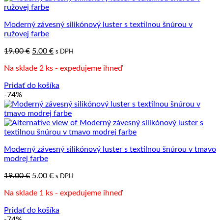
Moderný závesný silikónový luster s textilnou šnúrou v
ružovej farbe
Pôvodná
Aktuálna
19.00
€
5.00
€
s DPH
cena
cena
Na sklade 2 ks - expedujeme ihneď
bola:
je:
19.00 €.
5.00 €.
Pridať do košíka
-74%
Moderný závesný silikónový luster s textilnou šnúrou v tmavo
modrej farbe
Pôvodná
Aktuálna
19.00
€
5.00
€
s DPH
cena
cena
Na sklade 1 ks - expedujeme ihneď
bola:
je:
19.00 €.
5.00 €.
Pridať do košíka
-74%