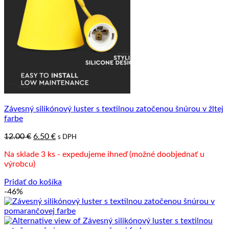
Závesný silikónový luster s textilnou zatočenou šnúrou v žltej
farbe
Pôvodná
Aktuálna
12.00
€
6.50
€
s DPH
cena
cena
Na sklade 3 ks - expedujeme ihneď (možné doobjednať u
bola:
je:
výrobcu)
12.00 €.
6.50 €.
Pridať do košíka
-46%