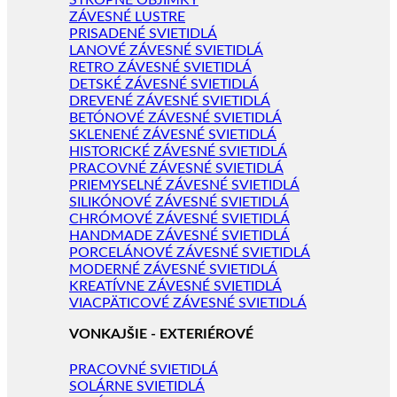
STROPNÉ OBJÍMKY
ZÁVESNÉ LUSTRE
PRISADENÉ SVIETIDLÁ
LANOVÉ ZÁVESNÉ SVIETIDLÁ
RETRO ZÁVESNÉ SVIETIDLÁ
DETSKÉ ZÁVESNÉ SVIETIDLÁ
DREVENÉ ZÁVESNÉ SVIETIDLÁ
BETÓNOVÉ ZÁVESNÉ SVIETIDLÁ
SKLENENÉ ZÁVESNÉ SVIETIDLÁ
HISTORICKÉ ZÁVESNÉ SVIETIDLÁ
PRACOVNÉ ZÁVESNÉ SVIETIDLÁ
PRIEMYSELNÉ ZÁVESNÉ SVIETIDLÁ
SILIKÓNOVÉ ZÁVESNÉ SVIETIDLÁ
CHRÓMOVÉ ZÁVESNÉ SVIETIDLÁ
HANDMADE ZÁVESNÉ SVIETIDLÁ
PORCELÁNOVÉ ZÁVESNÉ SVIETIDLÁ
MODERNÉ ZÁVESNÉ SVIETIDLÁ
KREATÍVNE ZÁVESNÉ SVIETIDLÁ
VIACPÄTICOVÉ ZÁVESNÉ SVIETIDLÁ
VONKAJŠIE - EXTERIÉROVÉ
PRACOVNÉ SVIETIDLÁ
SOLÁRNE SVIETIDLÁ