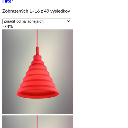
Filter
Zoradené
Zobrazených 1–16 z 49 výsledkov
podľa
ceny:
-74%
od
najnižšej
po
najvyššiu