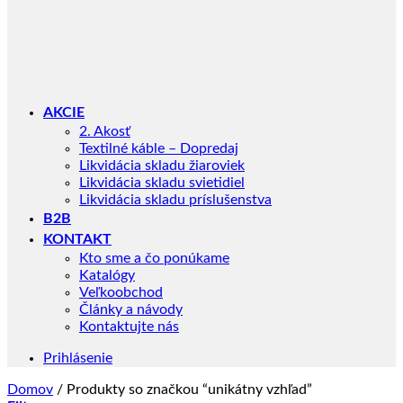
AKCIE
2. Akosť
Textilné káble – Dopredaj
Likvidácia skladu žiaroviek
Likvidácia skladu svietidiel
Likvidácia skladu príslušenstva
B2B
KONTAKT
Kto sme a čo ponúkame
Katalógy
Veľkoobchod
Články a návody
Kontaktujte nás
Prihlásenie
Domov
/
Produkty so značkou “unikátny vzhľad”