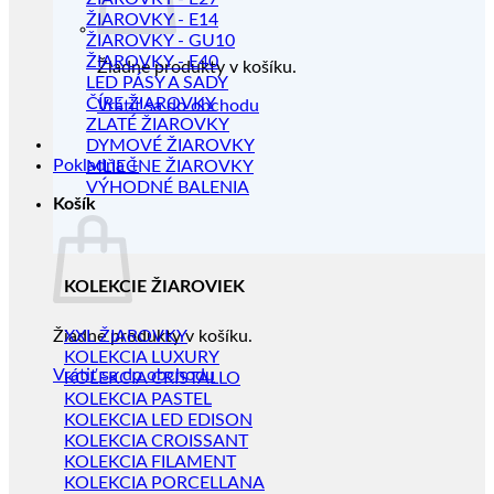
ŽIAROVKY - E14
ŽIAROVKY - GU10
ŽIAROVKY - E40
Žiadne produkty v košíku.
LED PÁSY A SADY
ČÍRE ŽIAROVKY
Vrátiť sa do obchodu
ZLATÉ ŽIAROVKY
DYMOVÉ ŽIAROVKY
Pokladňa
+
MLIEČNE ŽIAROVKY
VÝHODNÉ BALENIA
Košík
KOLEKCIE ŽIAROVIEK
Žiadne produkty v košíku.
XXL ŽIAROVKY
KOLEKCIA LUXURY
Vrátiť sa do obchodu
KOLEKCIA CRISTALLO
KOLEKCIA PASTEL
KOLEKCIA LED EDISON
KOLEKCIA CROISSANT
KOLEKCIA FILAMENT
KOLEKCIA PORCELLANA