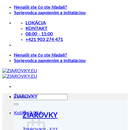
Skip
Nenašli ste čo ste hľadali?
to
Sprievodca zapojením a inštaláciou
content
LOKÁCIA
KONTAKT
08:00 - 15:00
+421 903 274 471
Nenašli ste čo ste hľadali?
Sprievodca zapojením a inštaláciou
Hľadať:
ŽIAROVKY
Košík /
0.00
€
ŽIAROVKY
ŽIAROVKY - E27