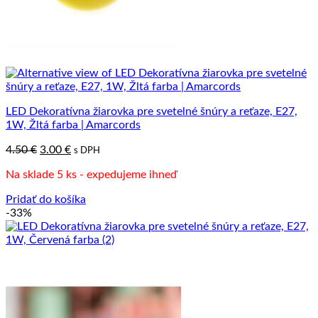
LED Dekoratívna žiarovka pre svetelné šnúry a reťaze, E27,
1W, Žltá farba | Amarcords
Pôvodná
Aktuálna
4.50
€
3.00
€
s DPH
cena
cena
Na sklade 5 ks - expedujeme ihneď
bola:
je:
4.50 €.
3.00 €.
Pridať do košíka
-33%