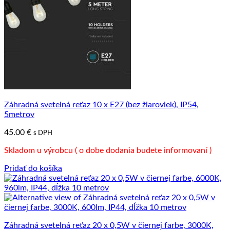
Záhradná svetelná reťaz 10 x E27 (bez žiaroviek), IP54,
5metrov
45.00
€
s DPH
Skladom u výrobcu ( o dobe dodania budete informovaní )
Pridať do košíka
Záhradná svetelná reťaz 20 x 0,5W v čiernej farbe, 3000K,