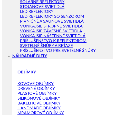
SOLÁRNE REFLEKTORY
STOJANOVÉ SVIETIDLÁ
LED REFLEKTORY
LED REFLEKTORY SO SENZOROM
PIVNIČNÉ A SAUNOVÉ SVIETIDLÁ
VONKAJŠIE STROPNÉ SVIETIDLÁ
VONKAJŠIE ZÁVESNÉ SVIETIDLÁ
VONKAJŠIE NÁSTENNÉ SVIETIDLÁ
PRÍSLUŠENSTVO K REFLEKTOROM
SVETELNÉ ŠNÚRY A REŤAZE
PRÍSLUŠENSTVO PRE SVETELNÉ ŠNÚRY
NÁHRADNÉ DIELY
OBJÍMKY
KOVOVÉ OBJÍMKY
DREVENÉ OBJÍMKY
PLASTOVÉ OBJÍMKY
SILIKÓNOVÉ OBJÍMKY
BAKELITOVÉ OBJÍMKY
HANDMADE OBJÍMKY
MRAMOROVÉ OBJÍMKY