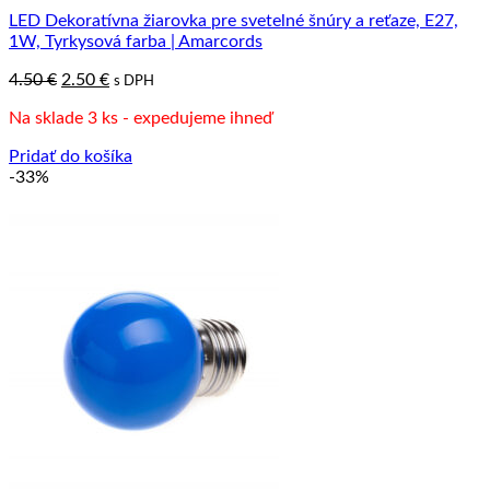
LED Dekoratívna žiarovka pre svetelné šnúry a reťaze, E27,
1W, Tyrkysová farba | Amarcords
Pôvodná
Aktuálna
4.50
€
2.50
€
s DPH
cena
cena
Na sklade 3 ks - expedujeme ihneď
bola:
je:
4.50 €.
2.50 €.
Pridať do košíka
-33%