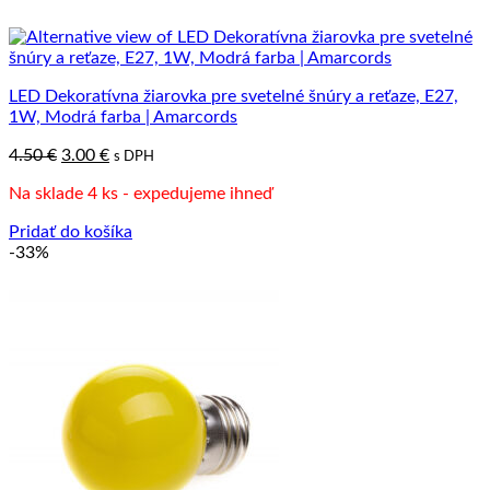
LED Dekoratívna žiarovka pre svetelné šnúry a reťaze, E27,
1W, Modrá farba | Amarcords
Pôvodná
Aktuálna
4.50
€
3.00
€
s DPH
cena
cena
Na sklade 4 ks - expedujeme ihneď
bola:
je:
4.50 €.
3.00 €.
Pridať do košíka
-33%