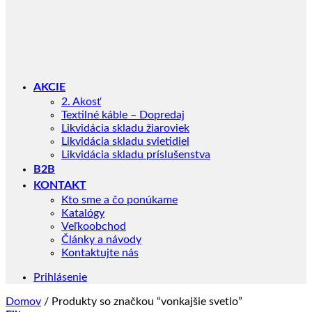
AKCIE
2. Akosť
Textilné káble – Dopredaj
Likvidácia skladu žiaroviek
Likvidácia skladu svietidiel
Likvidácia skladu príslušenstva
B2B
KONTAKT
Kto sme a čo ponúkame
Katalógy
Veľkoobchod
Články a návody
Kontaktujte nás
Prihlásenie
Domov
/
Produkty so značkou “vonkajšie svetlo”