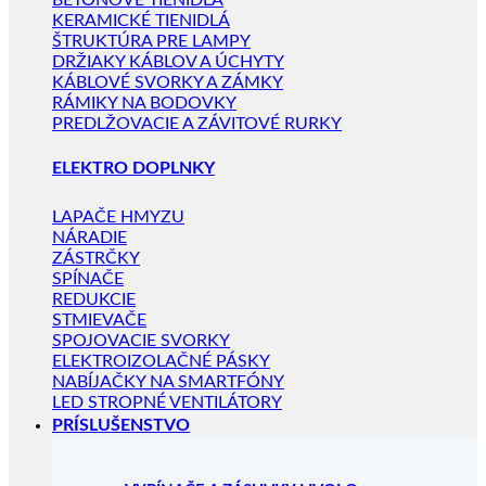
BETÓNOVÉ TIENIDLÁ
KERAMICKÉ TIENIDLÁ
ŠTRUKTÚRA PRE LAMPY
DRŽIAKY KÁBLOV A ÚCHYTY
KÁBLOVÉ SVORKY A ZÁMKY
RÁMIKY NA BODOVKY
PREDLŽOVACIE A ZÁVITOVÉ RURKY
ELEKTRO DOPLNKY
LAPAČE HMYZU
NÁRADIE
ZÁSTRČKY
SPÍNAČE
REDUKCIE
STMIEVAČE
SPOJOVACIE SVORKY
ELEKTROIZOLAČNÉ PÁSKY
NABÍJAČKY NA SMARTFÓNY
LED STROPNÉ VENTILÁTORY
PRÍSLUŠENSTVO