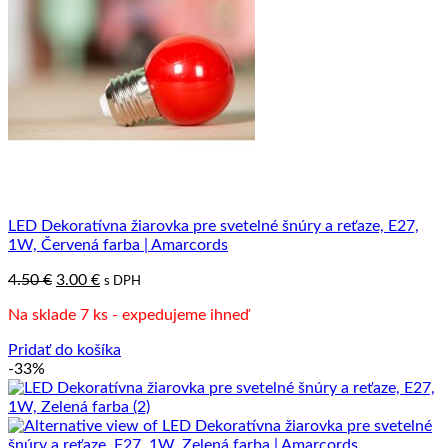
LED Dekoratívna žiarovka pre svetelné šnúry a reťaze, E27,
1W, Červená farba | Amarcords
Pôvodná
Aktuálna
4.50
€
3.00
€
s DPH
cena
cena
Na sklade 7 ks - expedujeme ihneď
bola:
je:
4.50 €.
3.00 €.
Pridať do košíka
-33%