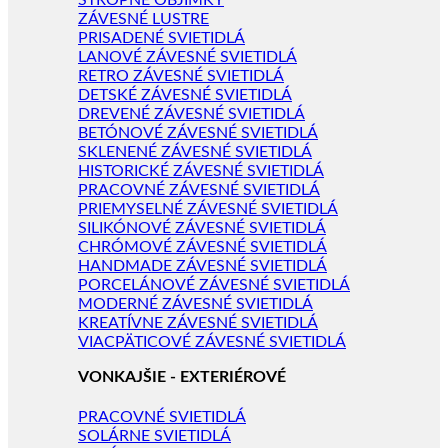
STROPNÉ OBJÍMKY
ZÁVESNÉ LUSTRE
PRISADENÉ SVIETIDLÁ
LANOVÉ ZÁVESNÉ SVIETIDLÁ
RETRO ZÁVESNÉ SVIETIDLÁ
DETSKÉ ZÁVESNÉ SVIETIDLÁ
DREVENÉ ZÁVESNÉ SVIETIDLÁ
BETÓNOVÉ ZÁVESNÉ SVIETIDLÁ
SKLENENÉ ZÁVESNÉ SVIETIDLÁ
HISTORICKÉ ZÁVESNÉ SVIETIDLÁ
PRACOVNÉ ZÁVESNÉ SVIETIDLÁ
PRIEMYSELNÉ ZÁVESNÉ SVIETIDLÁ
SILIKÓNOVÉ ZÁVESNÉ SVIETIDLÁ
CHRÓMOVÉ ZÁVESNÉ SVIETIDLÁ
HANDMADE ZÁVESNÉ SVIETIDLÁ
PORCELÁNOVÉ ZÁVESNÉ SVIETIDLÁ
MODERNÉ ZÁVESNÉ SVIETIDLÁ
KREATÍVNE ZÁVESNÉ SVIETIDLÁ
VIACPÄTICOVÉ ZÁVESNÉ SVIETIDLÁ
VONKAJŠIE - EXTERIÉROVÉ
PRACOVNÉ SVIETIDLÁ
SOLÁRNE SVIETIDLÁ