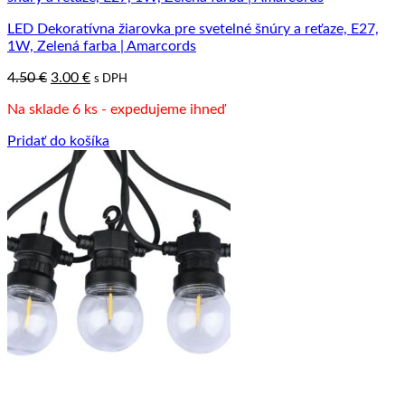
LED Dekoratívna žiarovka pre svetelné šnúry a reťaze, E27,
1W, Zelená farba | Amarcords
Pôvodná
Aktuálna
4.50
€
3.00
€
s DPH
cena
cena
Na sklade 6 ks - expedujeme ihneď
bola:
je:
4.50 €.
3.00 €.
Pridať do košíka