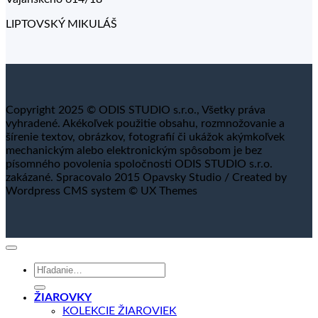
LIPTOVSKÝ MIKULÁŠ
Copyright 2025 © ODIS STUDIO s.r.o., Všetky práva
vyhradené. Akékoľvek použitie obsahu, rozmnožovanie a
šírenie textov, obrázkov, fotografií či ukážok akýmkoľvek
mechanickým alebo elektronickým spôsobom je bez
písomného povolenia spoločnosti ODIS STUDIO s.r.o.
zakázané. Spracovalo 2015 Opavsky Studio / Created by
Wordpress CMS system © UX Themes
Hľadať:
ŽIAROVKY
KOLEKCIE ŽIAROVIEK