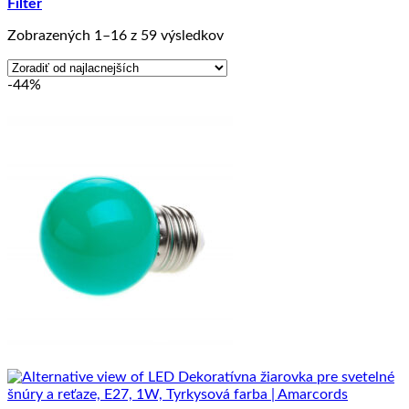
Filter
Zoradené
Zobrazených 1–16 z 59 výsledkov
podľa
ceny:
-44%
od
najnižšej
po
najvyššiu