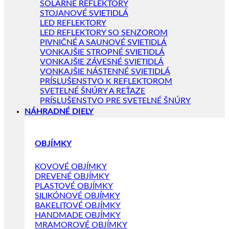
SOLÁRNE REFLEKTORY
STOJANOVÉ SVIETIDLÁ
LED REFLEKTORY
LED REFLEKTORY SO SENZOROM
PIVNIČNÉ A SAUNOVÉ SVIETIDLÁ
VONKAJŠIE STROPNÉ SVIETIDLÁ
VONKAJŠIE ZÁVESNÉ SVIETIDLÁ
VONKAJŠIE NÁSTENNÉ SVIETIDLÁ
PRÍSLUŠENSTVO K REFLEKTOROM
SVETELNÉ ŠNÚRY A REŤAZE
PRÍSLUŠENSTVO PRE SVETELNÉ ŠNÚRY
NÁHRADNÉ DIELY
OBJÍMKY
KOVOVÉ OBJÍMKY
DREVENÉ OBJÍMKY
PLASTOVÉ OBJÍMKY
SILIKÓNOVÉ OBJÍMKY
BAKELITOVÉ OBJÍMKY
HANDMADE OBJÍMKY
MRAMOROVÉ OBJÍMKY