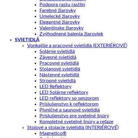
Podpora rastu rastlín
Farebné žiarovky
Umelecké žiarovky
Elegantné žiarovky
Valentínske žiarovky
Zvýhodnené balenia žiaroviek
SVIETIDLÁ
Vonkajšie a pracovné svietidlá (EXTERIÉROVÉ)
Solárne svietidlá
Závesné svietidlá
Pracovné svietidlá
Stojanové svietidlá
Nástenné svietidlá
Stropné svietidlá
LED Reflektory
LED Solárne reflektory
LED reflektory so senzorom
Príslušenstvo k reflektorom
Pivničné a saunové svietidlá
Príslušenstvo pre svetelné šnúry
Kompletné svetelné šnúry a reťaze
Stolové a stojacie svietidlá (INTERIÉROVÉ)
Magnetico®