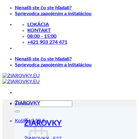
Skip
Nenašli ste čo ste hľadali?
to
Sprievodca zapojením a inštaláciou
content
LOKÁCIA
KONTAKT
08:00 - 15:00
+421 903 274 471
Nenašli ste čo ste hľadali?
Sprievodca zapojením a inštaláciou
Hľadať:
ŽIAROVKY
Košík /
0.00
€
ŽIAROVKY
ŽIAROVKY - E27