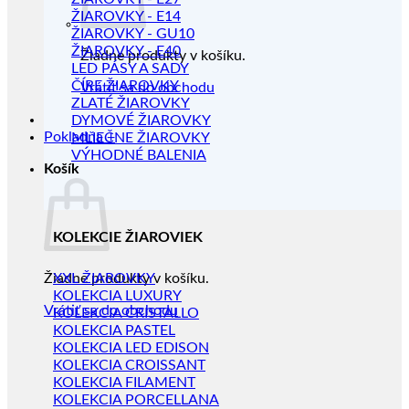
ŽIAROVKY - E14
ŽIAROVKY - GU10
ŽIAROVKY - E40
Žiadne produkty v košíku.
LED PÁSY A SADY
ČÍRE ŽIAROVKY
Vrátiť sa do obchodu
ZLATÉ ŽIAROVKY
DYMOVÉ ŽIAROVKY
Pokladňa
+
MLIEČNE ŽIAROVKY
VÝHODNÉ BALENIA
Košík
KOLEKCIE ŽIAROVIEK
Žiadne produkty v košíku.
XXL ŽIAROVKY
KOLEKCIA LUXURY
Vrátiť sa do obchodu
KOLEKCIA CRISTALLO
KOLEKCIA PASTEL
KOLEKCIA LED EDISON
KOLEKCIA CROISSANT
KOLEKCIA FILAMENT
KOLEKCIA PORCELLANA