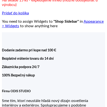
Na sklade 15 ks - expedujeme ihneď (možné doobjednať u
bola:
je:
výrobcu)
14.50 €.
12.00 €.
Pridať do košíka
You need to assign Widgets to
"Shop Sidebar"
in
Appearance
> Widgets
to show anything here
Dodanie zadarmo pri kupe nad 100 Є
Bezplatné vrátenie tovaru do 14 dní
Zákaznícka podpora 24/7
100% Bezpečný nákup
Firma ODIS STUDIO
Sme tím, ktorí neustále hľadá nový dizajn osvetlenia
interiérov a exteriérov. Spolupracujeme s podobne