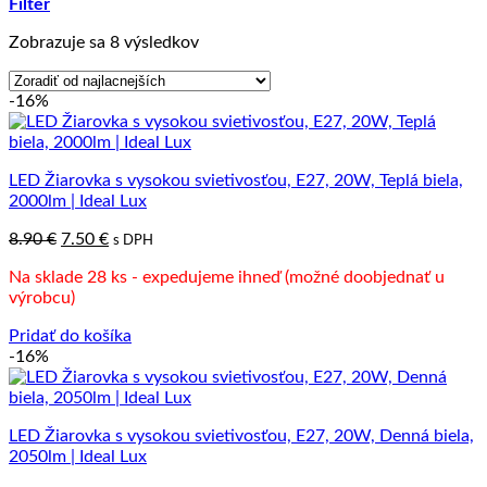
Filter
Zoradené
Zobrazuje sa 8 výsledkov
podľa
ceny:
-16%
od
najnižšej
po
najvyššiu
LED Žiarovka s vysokou svietivosťou, E27, 20W, Teplá biela,
2000lm | Ideal Lux
Pôvodná
Aktuálna
8.90
€
7.50
€
s DPH
cena
cena
Na sklade 28 ks - expedujeme ihneď (možné doobjednať u
bola:
je:
výrobcu)
8.90 €.
7.50 €.
Pridať do košíka
-16%
LED Žiarovka s vysokou svietivosťou, E27, 20W, Denná biela,
2050lm | Ideal Lux