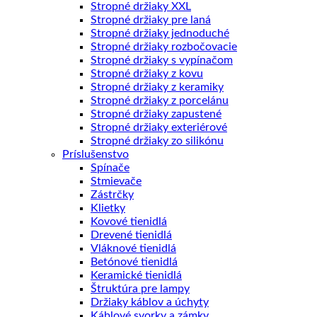
Stropné držiaky XXL
Stropné držiaky pre laná
Stropné držiaky jednoduché
Stropné držiaky rozbočovacie
Stropné držiaky s vypínačom
Stropné držiaky z kovu
Stropné držiaky z keramiky
Stropné držiaky z porcelánu
Stropné držiaky zapustené
Stropné držiaky exteriérové
Stropné držiaky zo silikónu
Príslušenstvo
Spínače
Stmievače
Zástrčky
Klietky
Kovové tienidlá
Drevené tienidlá
Vláknové tienidlá
Betónové tienidlá
Keramické tienidlá
Štruktúra pre lampy
Držiaky káblov a úchyty
Káblové svorky a zámky