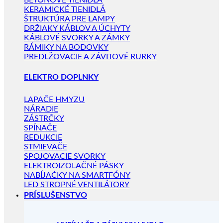
BETÓNOVÉ TIENIDLÁ
KERAMICKÉ TIENIDLÁ
ŠTRUKTÚRA PRE LAMPY
DRŽIAKY KÁBLOV A ÚCHYTY
KÁBLOVÉ SVORKY A ZÁMKY
RÁMIKY NA BODOVKY
PREDLŽOVACIE A ZÁVITOVÉ RURKY
ELEKTRO DOPLNKY
LAPAČE HMYZU
NÁRADIE
ZÁSTRČKY
SPÍNAČE
REDUKCIE
STMIEVAČE
SPOJOVACIE SVORKY
ELEKTROIZOLAČNÉ PÁSKY
NABÍJAČKY NA SMARTFÓNY
LED STROPNÉ VENTILÁTORY
PRÍSLUŠENSTVO