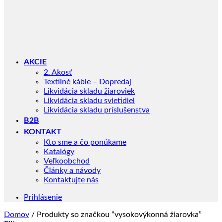
AKCIE
2. Akosť
Textilné káble – Dopredaj
Likvidácia skladu žiaroviek
Likvidácia skladu svietidiel
Likvidácia skladu príslušenstva
B2B
KONTAKT
Kto sme a čo ponúkame
Katalógy
Veľkoobchod
Články a návody
Kontaktujte nás
Prihlásenie
Domov
/
Produkty so značkou “vysokovýkonná žiarovka”