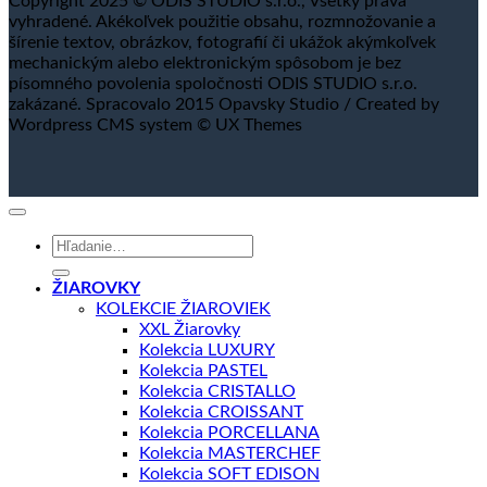
Copyright 2025 © ODIS STUDIO s.r.o., Všetky práva
vyhradené. Akékoľvek použitie obsahu, rozmnožovanie a
šírenie textov, obrázkov, fotografií či ukážok akýmkoľvek
mechanickým alebo elektronickým spôsobom je bez
písomného povolenia spoločnosti ODIS STUDIO s.r.o.
zakázané. Spracovalo 2015 Opavsky Studio / Created by
Wordpress CMS system © UX Themes
Hľadať:
ŽIAROVKY
KOLEKCIE ŽIAROVIEK
XXL Žiarovky
Kolekcia LUXURY
Kolekcia PASTEL
Kolekcia CRISTALLO
Kolekcia CROISSANT
Kolekcia PORCELLANA
Kolekcia MASTERCHEF
Kolekcia SOFT EDISON