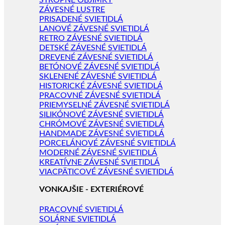
STROPNÉ OBJÍMKY
ZÁVESNÉ LUSTRE
PRISADENÉ SVIETIDLÁ
LANOVÉ ZÁVESNÉ SVIETIDLÁ
RETRO ZÁVESNÉ SVIETIDLÁ
DETSKÉ ZÁVESNÉ SVIETIDLÁ
DREVENÉ ZÁVESNÉ SVIETIDLÁ
BETÓNOVÉ ZÁVESNÉ SVIETIDLÁ
SKLENENÉ ZÁVESNÉ SVIETIDLÁ
HISTORICKÉ ZÁVESNÉ SVIETIDLÁ
PRACOVNÉ ZÁVESNÉ SVIETIDLÁ
PRIEMYSELNÉ ZÁVESNÉ SVIETIDLÁ
SILIKÓNOVÉ ZÁVESNÉ SVIETIDLÁ
CHRÓMOVÉ ZÁVESNÉ SVIETIDLÁ
HANDMADE ZÁVESNÉ SVIETIDLÁ
PORCELÁNOVÉ ZÁVESNÉ SVIETIDLÁ
MODERNÉ ZÁVESNÉ SVIETIDLÁ
KREATÍVNE ZÁVESNÉ SVIETIDLÁ
VIACPÄTICOVÉ ZÁVESNÉ SVIETIDLÁ
VONKAJŠIE - EXTERIÉROVÉ
PRACOVNÉ SVIETIDLÁ
SOLÁRNE SVIETIDLÁ