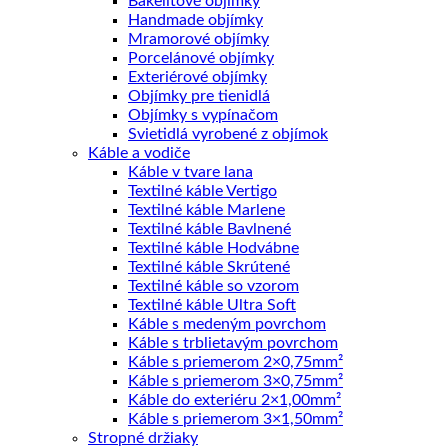
Bakelitové objímky
Handmade objímky
Mramorové objímky
Porcelánové objímky
Exteriérové objímky
Objímky pre tienidlá
Objímky s vypínačom
Svietidlá vyrobené z objímok
Káble a vodiče
Káble v tvare lana
Textilné káble Vertigo
Textilné káble Marlene
Textilné káble Bavlnené
Textilné káble Hodvábne
Textilné káble Skrútené
Textilné káble so vzorom
Textilné káble Ultra Soft
Káble s medeným povrchom
Káble s trblietavým povrchom
Káble s priemerom 2×0,75mm²
Káble s priemerom 3×0,75mm²
Káble do exteriéru 2×1,00mm²
Káble s priemerom 3×1,50mm²
Stropné držiaky