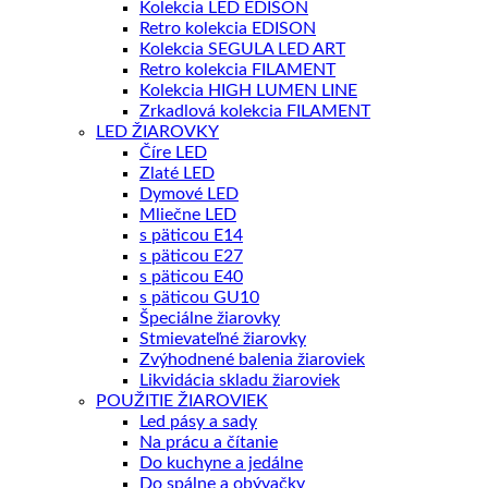
Kolekcia LED EDISON
Retro kolekcia EDISON
Kolekcia SEGULA LED ART
Retro kolekcia FILAMENT
Kolekcia HIGH LUMEN LINE
Zrkadlová kolekcia FILAMENT
LED ŽIAROVKY
Číre LED
Zlaté LED
Dymové LED
Mliečne LED
s päticou E14
s päticou E27
s päticou E40
s päticou GU10
Špeciálne žiarovky
Stmievateľné žiarovky
Zvýhodnené balenia žiaroviek
Likvidácia skladu žiaroviek
POUŽITIE ŽIAROVIEK
Led pásy a sady
Na prácu a čítanie
Do kuchyne a jedálne
Do spálne a obývačky