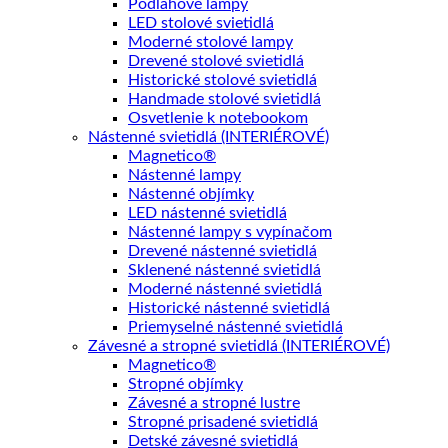
Podlahové lampy
LED stolové svietidlá
Moderné stolové lampy
Drevené stolové svietidlá
Historické stolové svietidlá
Handmade stolové svietidlá
Osvetlenie k notebookom
Nástenné svietidlá (INTERIÉROVÉ)
Magnetico®
Nástenné lampy
Nástenné objímky
LED nástenné svietidlá
Nástenné lampy s vypínačom
Drevené nástenné svietidlá
Sklenené nástenné svietidlá
Moderné nástenné svietidlá
Historické nástenné svietidlá
Priemyselné nástenné svietidlá
Závesné a stropné svietidlá (INTERIÉROVÉ)
Magnetico®
Stropné objímky
Závesné a stropné lustre
Stropné prisadené svietidlá
Detské závesné svietidlá