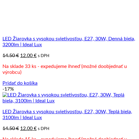
LED Žiarovka s vysokou svietivosťou, E27, 30W, Denná biela,
3200lm | Ideal Lux
Pôvodná
Aktuálna
14.50
€
12.00
€
s DPH
cena
cena
Na sklade 33 ks - expedujeme ihneď (možné doobjednať u
bola:
je:
výrobcu)
14.50 €.
12.00 €.
Pridať do košíka
-17%
LED Žiarovka s vysokou svietivosťou, E27, 30W, Teplá biela,
3100lm | Ideal Lux
Pôvodná
Aktuálna
14.50
€
12.00
€
s DPH
cena
cena