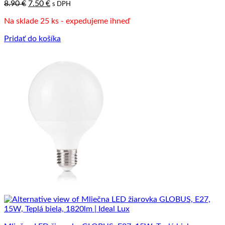
Pôvodná
Aktuálna
8.90
€
7.50
€
s DPH
cena
cena
Na sklade 25 ks - expedujeme ihneď
bola:
je:
8.90 €.
7.50 €.
Pridať do košíka