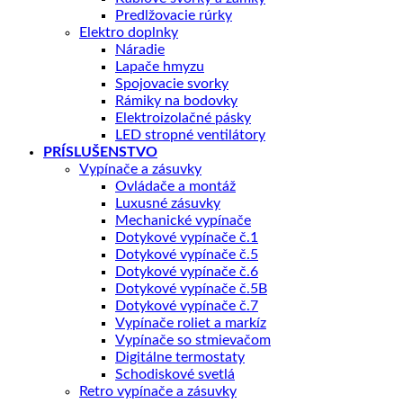
Predlžovacie rúrky
Elektro doplnky
Náradie
Lapače hmyzu
Spojovacie svorky
Rámiky na bodovky
Elektroizolačné pásky
LED stropné ventilátory
PRÍSLUŠENSTVO
Vypínače a zásuvky
Ovládače a montáž
Luxusné zásuvky
Mechanické vypínače
Dotykové vypínače č.1
Dotykové vypínače č.5
Dotykové vypínače č.6
Dotykové vypínače č.5B
Dotykové vypínače č.7
Vypínače roliet a markíz
Vypínače so stmievačom
Digitálne termostaty
Schodiskové svetlá
Retro vypínače a zásuvky