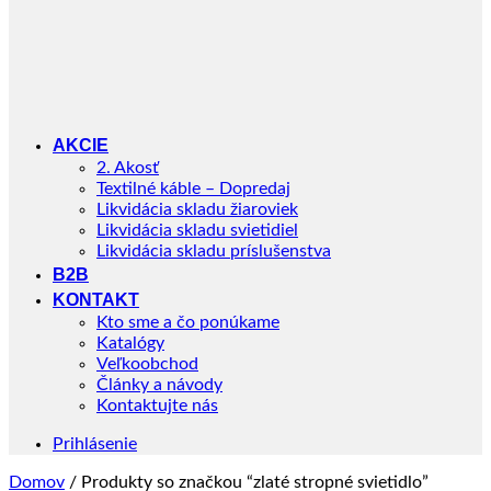
AKCIE
2. Akosť
Textilné káble – Dopredaj
Likvidácia skladu žiaroviek
Likvidácia skladu svietidiel
Likvidácia skladu príslušenstva
B2B
KONTAKT
Kto sme a čo ponúkame
Katalógy
Veľkoobchod
Články a návody
Kontaktujte nás
Prihlásenie
Domov
/
Produkty so značkou “zlaté stropné svietidlo”