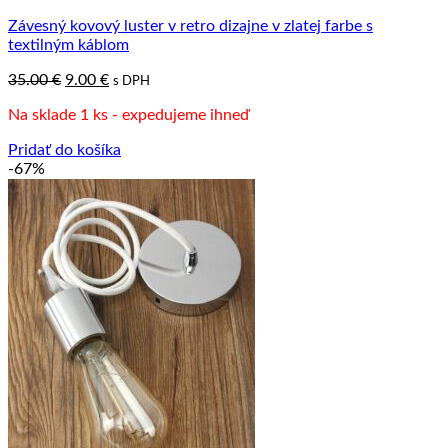
Závesný kovový luster v retro dizajne v zlatej farbe s
textilným káblom
Pôvodná
Aktuálna
35.00
€
9.00
€
s DPH
cena
cena
Na sklade 1 ks - expedujeme ihneď
bola:
je:
35.00 €.
9.00 €.
Pridať do košíka
-67%