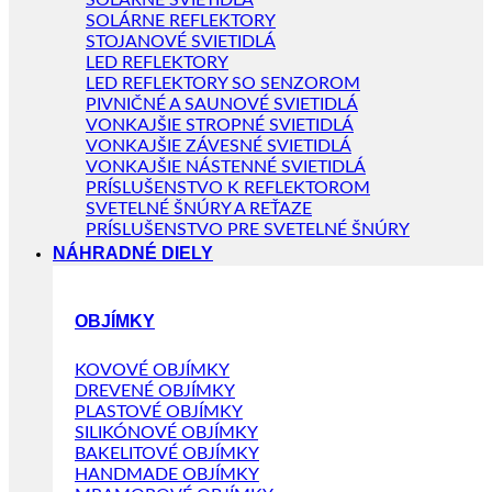
SOLÁRNE SVIETIDLÁ
SOLÁRNE REFLEKTORY
STOJANOVÉ SVIETIDLÁ
LED REFLEKTORY
LED REFLEKTORY SO SENZOROM
PIVNIČNÉ A SAUNOVÉ SVIETIDLÁ
VONKAJŠIE STROPNÉ SVIETIDLÁ
VONKAJŠIE ZÁVESNÉ SVIETIDLÁ
VONKAJŠIE NÁSTENNÉ SVIETIDLÁ
PRÍSLUŠENSTVO K REFLEKTOROM
SVETELNÉ ŠNÚRY A REŤAZE
PRÍSLUŠENSTVO PRE SVETELNÉ ŠNÚRY
NÁHRADNÉ DIELY
OBJÍMKY
KOVOVÉ OBJÍMKY
DREVENÉ OBJÍMKY
PLASTOVÉ OBJÍMKY
SILIKÓNOVÉ OBJÍMKY
BAKELITOVÉ OBJÍMKY
HANDMADE OBJÍMKY