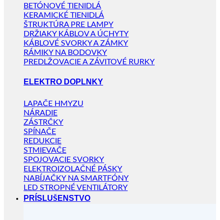
BETÓNOVÉ TIENIDLÁ
KERAMICKÉ TIENIDLÁ
ŠTRUKTÚRA PRE LAMPY
DRŽIAKY KÁBLOV A ÚCHYTY
KÁBLOVÉ SVORKY A ZÁMKY
RÁMIKY NA BODOVKY
PREDLŽOVACIE A ZÁVITOVÉ RURKY
ELEKTRO DOPLNKY
LAPAČE HMYZU
NÁRADIE
ZÁSTRČKY
SPÍNAČE
REDUKCIE
STMIEVAČE
SPOJOVACIE SVORKY
ELEKTROIZOLAČNÉ PÁSKY
NABÍJAČKY NA SMARTFÓNY
LED STROPNÉ VENTILÁTORY
PRÍSLUŠENSTVO