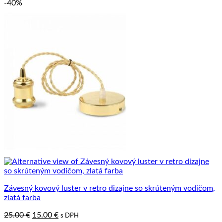
-40%
Závesný kovový luster v retro dizajne so skrúteným vodičom,
zlatá farba
Pôvodná
Aktuálna
25.00
€
15.00
€
s DPH