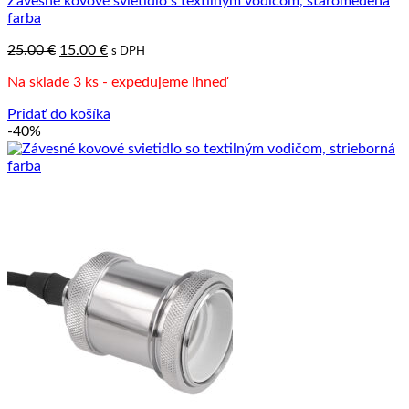
Závesné kovové svietidlo s textilným vodičom, staromedená
farba
Pôvodná
Aktuálna
25.00
€
15.00
€
s DPH
cena
cena
Na sklade 3 ks - expedujeme ihneď
bola:
je:
25.00 €.
15.00 €.
Pridať do košíka
-40%