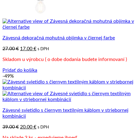
Závesná dekoračná mohutná objímka v čiernej farbe
Pôvodná
Aktuálna
27.00
€
17.00
€
s DPH
cena
cena
Skladom u výrobcu ( o dobe dodania budete informovaní )
bola:
je:
27.00 €.
17.00 €.
Pridať do košíka
-49%
Závesné svietidlo s čiernym textilným káblom v striebornej
kombinácií
Pôvodná
Aktuálna
39.00
€
20.00
€
s DPH
cena
cena
Na sklade 3 ks - expedujeme ihneď