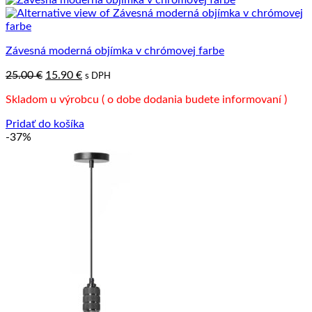
Závesná moderná objímka v chrómovej farbe
Pôvodná
Aktuálna
25.00
€
15.90
€
s DPH
cena
cena
Skladom u výrobcu ( o dobe dodania budete informovaní )
bola:
je:
25.00 €.
15.90 €.
Pridať do košíka
-37%