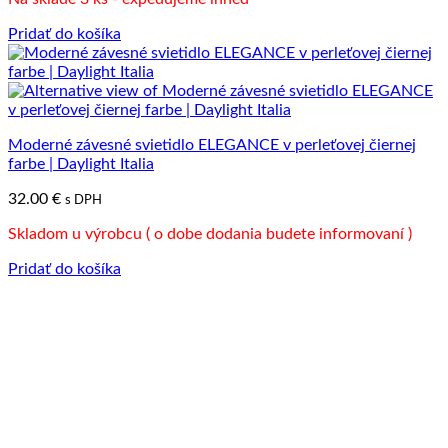
bola:
je:
39.00 €.
20.00 €.
Pridať do košíka
Moderné závesné svietidlo ELEGANCE v perleťovej čiernej
farbe | Daylight Italia
32.00
€
s DPH
Skladom u výrobcu ( o dobe dodania budete informovaní )
Pridať do košíka