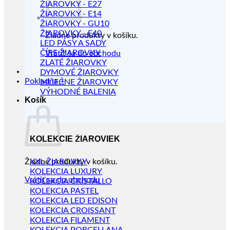
ŽIAROVKY - E27
ŽIAROVKY - E14
ŽIAROVKY - GU10
ŽIAROVKY - E40
Žiadne produkty v košíku.
LED PÁSY A SADY
ČÍRE ŽIAROVKY
Vrátiť sa do obchodu
ZLATÉ ŽIAROVKY
DYMOVÉ ŽIAROVKY
Pokladňa
+
MLIEČNE ŽIAROVKY
VÝHODNÉ BALENIA
Košík
KOLEKCIE ŽIAROVIEK
Žiadne produkty v košíku.
XXL ŽIAROVKY
KOLEKCIA LUXURY
Vrátiť sa do obchodu
KOLEKCIA CRISTALLO
KOLEKCIA PASTEL
KOLEKCIA LED EDISON
KOLEKCIA CROISSANT
KOLEKCIA FILAMENT