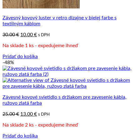
Závesný kovový luster v retro dizajne v bielej farbe s
textilným káblom
Pôvodná
Aktuálna
30.00
€
10.00
€
s DPH
cena
cena
Na sklade 1 ks - expedujeme ihneď
bola:
je:
30.00 €.
10.00 €.
Pridať do košíka
-48%
Závesné kovové svietidlo s držiakom pre zavesenie kábla,
ružovo zlatá farba
Pôvodná
Aktuálna
25.00
€
13.00
€
s DPH
cena
cena
Na sklade 2 ks - expedujeme ihneď
bola:
je:
25.00 €.
13.00 €.
Pridať do košíka