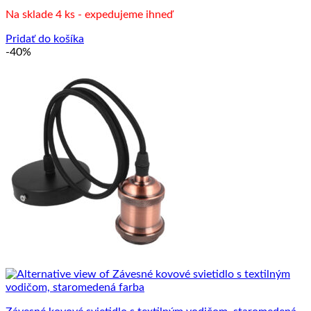
cena
cena
Na sklade 4 ks - expedujeme ihneď
bola:
je:
25.00 €.
15.00 €.
Pridať do košíka
-40%