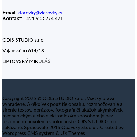
Email:
ziarovky@ziarovky.eu
Kontakt:
+421 903 274 471
ODIS STUDIO s.r.o.
Vajanského 614/18
LIPTOVSKÝ MIKULÁŠ
Copyright 2025 © ODIS STUDIO s.r.o., Všetky práva
vyhradené. Akékoľvek použitie obsahu, rozmnožovanie a
šírenie textov, obrázkov, fotografií či ukážok akýmkoľvek
mechanickým alebo elektronickým spôsobom je bez
písomného povolenia spoločnosti ODIS STUDIO s.r.o.
zakázané. Spracovalo 2015 Opavsky Studio / Created by
Wordpress CMS system © UX Themes