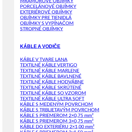
MRAMOROVÉ OBJÍMKY
PORCELÁNOVÉ OBJÍMKY
EXTERIÉROVÉ OBJÍMKY
OBJÍMKY PRE TIENIDLÁ
OBJÍMKY S VYPÍNAČOM
STROPNÉ OBJÍMKY
KÁBLE A VODIČE
KÁBLE V TVARE LANA
TEXTILNÉ KÁBLE VERTIGO
TEXTILNÉ KÁBLE MARLENE
TEXTILNÉ KÁBLE BAVLNENÉ
TEXTILNÉ KÁBLE HODVÁBNE
TEXTILNÉ KÁBLE SKRÚTENÉ
TEXTILNÉ KÁBLE SO VZOROM
TEXTILNÉ KÁBLE ULTRA SOFT
KÁBLE S MEDENÝM POVRCHOM
KÁBLE S TRBLIETAVÝM POVRCHOM
KÁBLE S PRIEMEROM 2×0,75 mm²
KÁBLE S PRIEMEROM 3×0,75 mm²
KÁBLE DO EXTERIÉRU 2×1,00 mm²