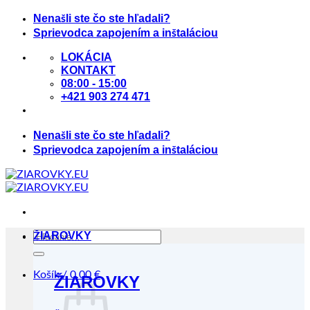
Skip
Nenašli ste čo ste hľadali?
to
Sprievodca zapojením a inštaláciou
content
LOKÁCIA
KONTAKT
08:00 - 15:00
+421 903 274 471
Nenašli ste čo ste hľadali?
Sprievodca zapojením a inštaláciou
Hľadať:
ŽIAROVKY
Košík /
0.00
€
ŽIAROVKY