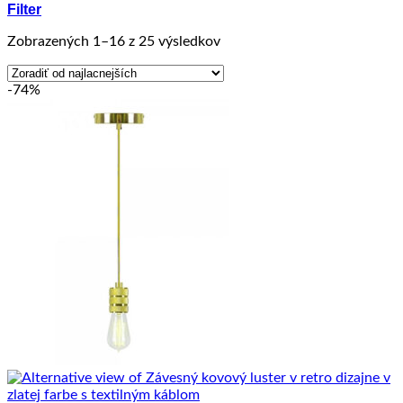
Filter
Zoradené
Zobrazených 1–16 z 25 výsledkov
podľa
ceny:
-74%
od
najnižšej
po
najvyššiu