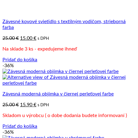
Závesné kovové svietidlo s textilným vodičom, strieborná
farba
Pôvodná
Aktuálna
25.00
€
15.00
€
s DPH
cena
cena
Na sklade 3 ks - expedujeme ihneď
bola:
je:
25.00 €.
15.00 €.
Pridať do košíka
-36%
Závesná moderná objímka v čiernej perleťovej farbe
Pôvodná
Aktuálna
25.00
€
15.90
€
s DPH
cena
cena
Skladom u výrobcu ( o dobe dodania budete informovaní )
bola:
je:
25.00 €.
15.90 €.
Pridať do košíka
-36%