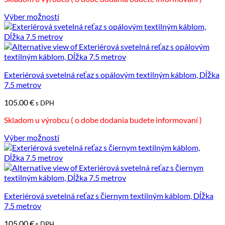
Výber možností
Tento
produkt
má
viacero
variantov.
Možnosti
Exteriérová svetelná reťaz s opálovým textilným káblom, Dĺžka
si
7.5 metrov
môžete
105.00
€
vybrať
s DPH
na
Skladom u výrobcu ( o dobe dodania budete informovaní )
stránke
produktu.
Výber možností
Tento
produkt
má
viacero
variantov.
Možnosti
Exteriérová svetelná reťaz s čiernym textilným káblom, Dĺžka
si
7.5 metrov
môžete
105.00
€
vybrať
s DPH