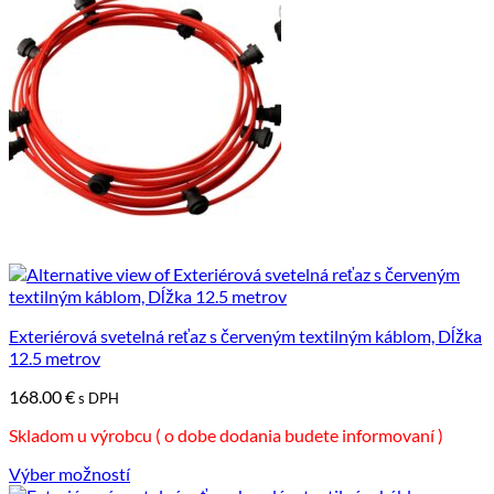
viacero
variantov.
Možnosti
si
môžete
vybrať
na
stránke
produktu.
Exteriérová svetelná reťaz s červeným textilným káblom, Dĺžka
12.5 metrov
168.00
€
s DPH
Skladom u výrobcu ( o dobe dodania budete informovaní )
Výber možností