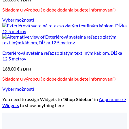
s DPH
Skladom u výrobcu ( o dobe dodania budete informovaní )
Výber možností
Tento
produkt
má
viacero
variantov.
Možnosti
Exteriérová svetelná reťaz so zlatým textilným káblom, Dĺžka
si
12.5 metrov
môžete
168.00
€
vybrať
s DPH
na
Skladom u výrobcu ( o dobe dodania budete informovaní )
stránke
produktu.
Výber možností
Tento
You need to assign Widgets to
in
Appearance >
produkt
"Shop Sidebar"
má
Widgets
to show anything here
viacero
variantov.
Možnosti
si