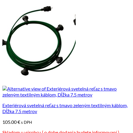
produkt
má
viacero
variantov.
Možnosti
si
môžete
vybrať
na
stránke
produktu.
Exteriérová svetelná reťaz s tmavo zeleným textilným káblom,
Dĺžka 7.5 metrov
105.00
€
s DPH
Skladom u výrobcu ( o dobe dodania budete informovaní )