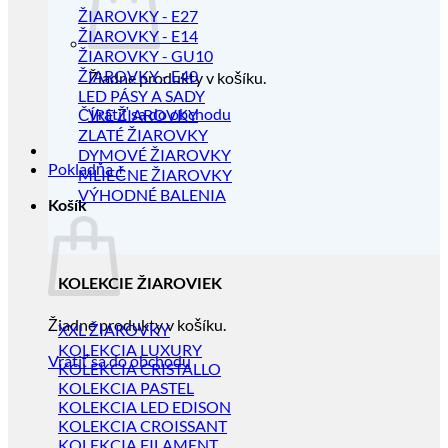
ŽIAROVKY - E27
ŽIAROVKY - E14
ŽIAROVKY - GU10
ŽIAROVKY - E40
Žiadne produkty v košíku.
LED PÁSY A SADY
Vrátiť sa do obchodu
ČÍRE ŽIAROVKY
ZLATÉ ŽIAROVKY
DYMOVÉ ŽIAROVKY
Pokladňa
+
MLIEČNE ŽIAROVKY
VÝHODNÉ BALENIA
Košík
KOLEKCIE ŽIAROVIEK
Žiadne produkty v košíku.
XXL ŽIAROVKY
KOLEKCIA LUXURY
Vrátiť sa do obchodu
KOLEKCIA CRISTALLO
KOLEKCIA PASTEL
KOLEKCIA LED EDISON
KOLEKCIA CROISSANT
KOLEKCIA FILAMENT