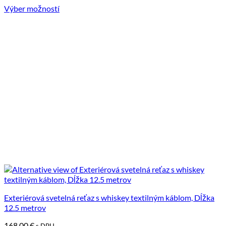
produktu.
Výber možností
Tento
produkt
má
viacero
variantov.
Možnosti
si
môžete
vybrať
na
stránke
produktu.
Exteriérová svetelná reťaz s whiskey textilným káblom, Dĺžka
12.5 metrov
168.00
€