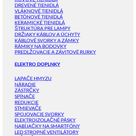
DREVENÉ TIENIDLÁ
VLÁKNOVÉ TIENIDLÁ
BETÓNOVÉ TIENIDLÁ
KERAMICKÉ TIENIDLÁ
ŠTRUKTÚRA PRE LAMPY
DRŽIAKY KÁBLOV A ÚCHYTY
KÁBLOVÉ SVORKY A ZÁMKY
RÁMIKY NA BODOVKY
PREDLŽOVACIE A ZÁVITOVÉ RURKY
ELEKTRO DOPLNKY
LAPAČE HMYZU
NÁRADIE
ZÁSTRČKY
SPÍNAČE
REDUKCIE
STMIEVAČE
SPOJOVACIE SVORKY
ELEKTROIZOLAČNÉ PÁSKY
NABÍJAČKY NA SMARTFÓNY
LED STROPNÉ VENTILÁTORY