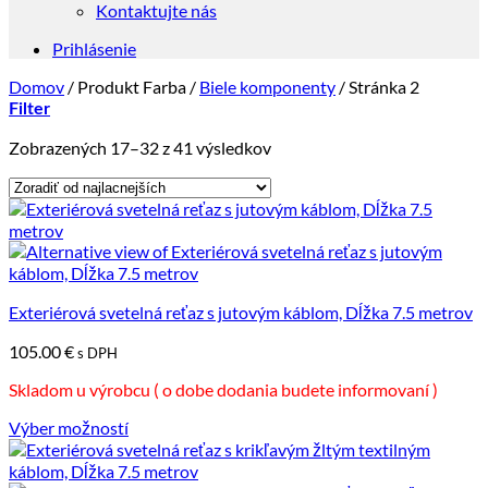
Kontaktujte nás
Prihlásenie
Domov
/
Produkt Farba
/
Biele komponenty
/
Stránka 2
Filter
Zoradené
Zobrazených 17–32 z 41 výsledkov
podľa
ceny:
od
najnižšej
po
najvyššiu
Exteriérová svetelná reťaz s jutovým káblom, Dĺžka 7.5 metrov
105.00
€
s DPH
Skladom u výrobcu ( o dobe dodania budete informovaní )
Výber možností
Tento
produkt