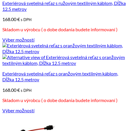
Možnosti
Exteriérová svetelná reťaz s ružovým textilným káblom, Dĺžka
si
12.5 metrov
môžete
168.00
€
vybrať
s DPH
na
Skladom u výrobcu ( o dobe dodania budete informovaní )
stránke
produktu.
Výber možností
Tento
produkt
má
viacero
variantov.
Možnosti
Exteriérová svetelná reťaz s oranžovým textilným káblom,
si
Dĺžka 12.5 metrov
môžete
168.00
€
vybrať
s DPH
na
Skladom u výrobcu ( o dobe dodania budete informovaní )
stránke
produktu.
Výber možností
Tento
produkt
má