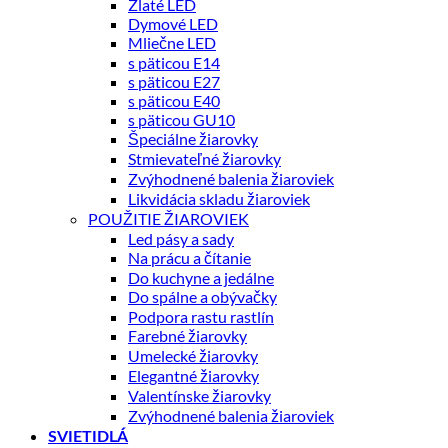
Zlaté LED
Dymové LED
Mliečne LED
s päticou E14
s päticou E27
s päticou E40
s päticou GU10
Špeciálne žiarovky
Stmievateľné žiarovky
Zvýhodnené balenia žiaroviek
Likvidácia skladu žiaroviek
POUŽITIE ŽIAROVIEK
Led pásy a sady
Na prácu a čítanie
Do kuchyne a jedálne
Do spálne a obývačky
Podpora rastu rastlín
Farebné žiarovky
Umelecké žiarovky
Elegantné žiarovky
Valentínske žiarovky
Zvýhodnené balenia žiaroviek
SVIETIDLÁ