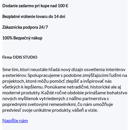
môžete
Dodanie zadarmo pri kupe nad 100 Є
vybrať
na
Bezplatné vrátenie tovaru do 14 dní
stránke
produktu.
Zákaznícka podpora 24/7
100% Bezpečný nákup
Firma ODIS STUDIO
Sme tím, ktorí neustále hľadá nový dizajn osvetlenia interiérov
a exteriérov. Spolupracujeme s podobne zmýšľajúcimi ľuďmi na
projektoch, ktoré môžu pomôcť zlepšiť a inšpirovať nás
všetkých k lepšiemu. Ponúkame netradičné, historické ale aj
moderné produkty. Každé ročné obdobie prinášame bohatstvo
nových myšlienok vytriedených z nášho partnerstva s
poprednými svetovými remeselníkmi, čo nám umožňuje
predviesť svoje unikátne produkty, vášeň a vízie.
Napíšte nám