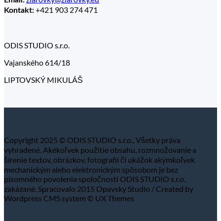
Email:
+421 903 274 471
Kontakt:
ODIS STUDIO s.r.o.
Vajanského 614/18
LIPTOVSKÝ MIKULÁŠ
Copyright 2025 © ODIS STUDIO s.r.o., Všetky práva
vyhradené. Akékoľvek použitie obsahu, rozmnožovanie a
šírenie textov, obrázkov, fotografií či ukážok akýmkoľvek
mechanickým alebo elektronickým spôsobom je bez
písomného povolenia spoločnosti ODIS STUDIO s.r.o.
zakázané. Spracovalo 2015 Opavsky Studio / Created by
Wordpress CMS system © UX Themes