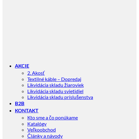
AKCIE
2. Akosť
Textilné káble – Dopredaj
Likvidácia skladu žiaroviek
Likvidácia skladu svietidiel
Likvidácia skladu príslušenstva
B2B
KONTAKT
Kto sme a čo ponúkame
Katalógy
Veľkoobchod
Články a návody