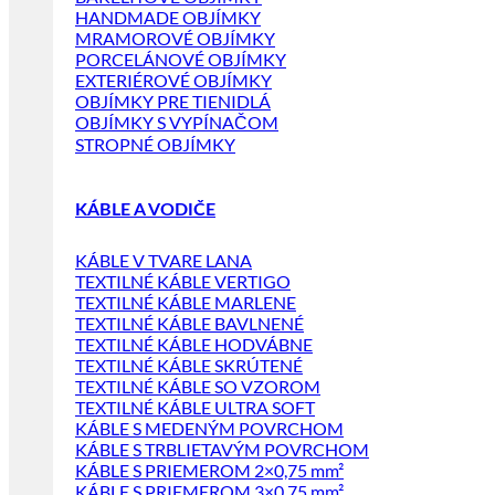
HANDMADE OBJÍMKY
MRAMOROVÉ OBJÍMKY
PORCELÁNOVÉ OBJÍMKY
EXTERIÉROVÉ OBJÍMKY
OBJÍMKY PRE TIENIDLÁ
OBJÍMKY S VYPÍNAČOM
STROPNÉ OBJÍMKY
KÁBLE A VODIČE
KÁBLE V TVARE LANA
TEXTILNÉ KÁBLE VERTIGO
TEXTILNÉ KÁBLE MARLENE
TEXTILNÉ KÁBLE BAVLNENÉ
TEXTILNÉ KÁBLE HODVÁBNE
TEXTILNÉ KÁBLE SKRÚTENÉ
TEXTILNÉ KÁBLE SO VZOROM
TEXTILNÉ KÁBLE ULTRA SOFT
KÁBLE S MEDENÝM POVRCHOM
KÁBLE S TRBLIETAVÝM POVRCHOM
KÁBLE S PRIEMEROM 2×0,75 mm²
KÁBLE S PRIEMEROM 3×0,75 mm²