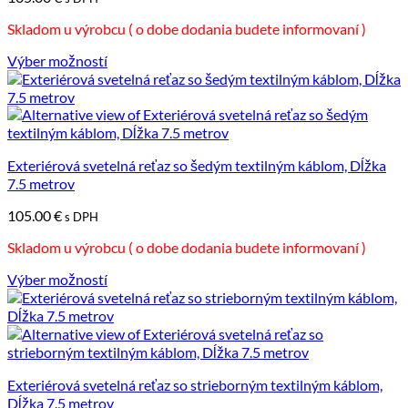
na
Skladom u výrobcu ( o dobe dodania budete informovaní )
stránke
produktu.
Výber možností
Tento
produkt
má
viacero
variantov.
Možnosti
Exteriérová svetelná reťaz so šedým textilným káblom, Dĺžka
si
7.5 metrov
môžete
105.00
€
vybrať
s DPH
na
Skladom u výrobcu ( o dobe dodania budete informovaní )
stránke
produktu.
Výber možností
Tento
produkt
má
viacero
variantov.
Možnosti
Exteriérová svetelná reťaz so strieborným textilným káblom,
si
Dĺžka 7.5 metrov