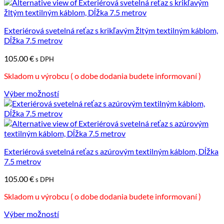
má
viacero
variantov.
Možnosti
Exteriérová svetelná reťaz s krikľavým žltým textilným káblom,
si
Dĺžka 7.5 metrov
môžete
105.00
€
vybrať
s DPH
na
Skladom u výrobcu ( o dobe dodania budete informovaní )
stránke
produktu.
Výber možností
Tento
produkt
má
viacero
variantov.
Možnosti
Exteriérová svetelná reťaz s azúrovým textilným káblom, Dĺžka
si
7.5 metrov
môžete
105.00
€
vybrať
s DPH
na
Skladom u výrobcu ( o dobe dodania budete informovaní )
stránke
produktu.
Výber možností
Tento