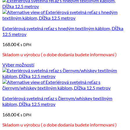
Tento
produkt
má
viacero
variantov.
Možnosti
Exteriérová svetelná reťaz s hnedým textilným káblom, Dĺžka
si
12.5 metrov
môžete
168.00
€
vybrať
s DPH
na
Skladom u výrobcu ( o dobe dodania budete informovaní )
stránke
produktu.
Výber možností
Tento
produkt
má
viacero
variantov.
Možnosti
Exteriérová svetelná reťaz s čiernym/whiskey textilným
si
káblom, Dĺžka 12.5 metrov
môžete
168.00
€
vybrať
s DPH
na
Skladom u výrobcu ( o dobe dodania budete informovaní )
stránke