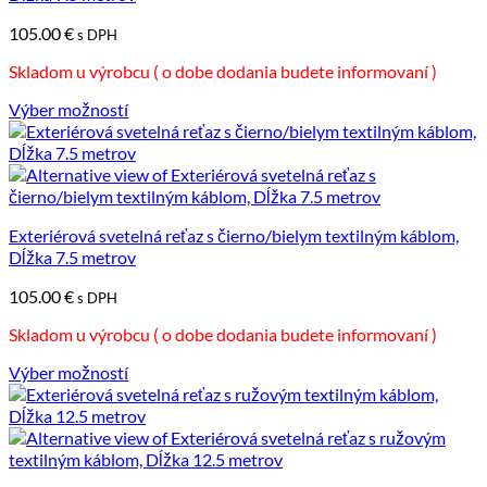
môžete
105.00
€
vybrať
s DPH
na
Skladom u výrobcu ( o dobe dodania budete informovaní )
stránke
produktu.
Výber možností
Tento
produkt
má
viacero
variantov.
Možnosti
Exteriérová svetelná reťaz s čierno/bielym textilným káblom,
si
Dĺžka 7.5 metrov
môžete
105.00
€
vybrať
s DPH
na
Skladom u výrobcu ( o dobe dodania budete informovaní )
stránke
produktu.
Výber možností
Tento
produkt
má
viacero
variantov.