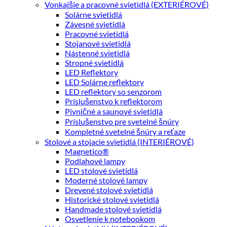
Vonkajšie a pracovné svietidlá (EXTERIÉROVÉ)
Solárne svietidlá
Závesné svietidlá
Pracovné svietidlá
Stojanové svietidlá
Nástenné svietidlá
Stropné svietidlá
LED Reflektory
LED Solárne reflektory
LED reflektory so senzorom
Príslušenstvo k reflektorom
Pivničné a saunové svietidlá
Príslušenstvo pre svetelné šnúry
Kompletné svetelné šnúry a reťaze
Stolové a stojacie svietidlá (INTERIÉROVÉ)
Magnetico®
Podlahové lampy
LED stolové svietidlá
Moderné stolové lampy
Drevené stolové svietidlá
Historické stolové svietidlá
Handmade stolové svietidlá
Osvetlenie k notebookom