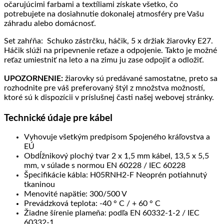
očarujúcimi farbami a textíliami získate všetko, čo
potrebujete na dosiahnutie dokonalej atmosféry pre Vašu
záhradu alebo domácnosť.
Set zahŕňa: Schuko zástrčku, háčik, 5 x držiak žiarovky E27.
Háčik slúži na pripevnenie reťaze a odpojenie. Takto je možné
reťaz umiestniť na leto a na zimu ju zase odpojiť a odložiť.
UPOZORNENIE:
žiarovky sú predávané samostatne, preto sa
rozhodnite pre váš preferovaný štýl z množstva možností,
ktoré sú k dispozícii v príslušnej časti našej webovej stránky.
Technické údaje pre kábel
Vyhovuje všetkým predpisom Spojeného kráľovstva a
EÚ
Obdĺžnikový plochý tvar 2 x 1,5 mm kábel, 13,5 x 5,5
mm, v súlade s normou EN 60228 / IEC 60228
Špecifikácie kábla: H05RNH2-F Neoprén potiahnutý
tkaninou
Menovité napätie: 300/500 V
Prevádzková teplota: -40 ° C / + 60 ° C
Žiadne šírenie plameňa: podľa EN 60332-1-2 / IEC
60332-1