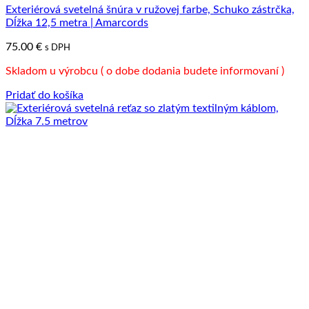
Exteriérová svetelná šnúra v ružovej farbe, Schuko zástrčka,
Možnosti
Dĺžka 12,5 metra | Amarcords
si
môžete
75.00
€
s DPH
vybrať
na
Skladom u výrobcu ( o dobe dodania budete informovaní )
stránke
produktu.
Pridať do košíka