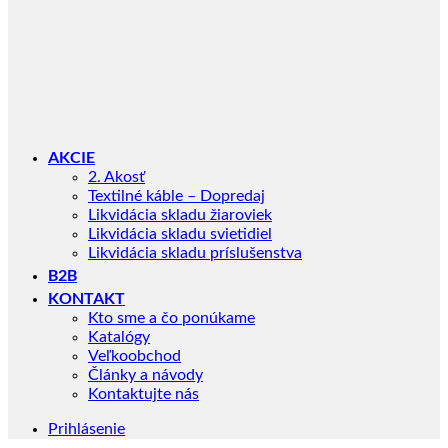
AKCIE
2. Akosť
Textilné káble – Dopredaj
Likvidácia skladu žiaroviek
Likvidácia skladu svietidiel
Likvidácia skladu príslušenstva
B2B
KONTAKT
Kto sme a čo ponúkame
Katalógy
Veľkoobchod
Články a návody
Kontaktujte nás
Prihlásenie