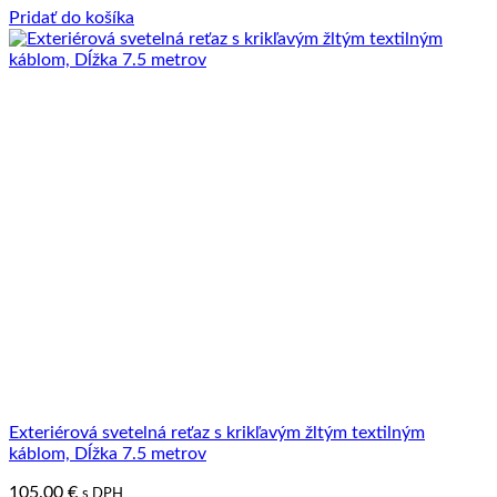
Pridať do košíka
Exteriérová svetelná reťaz s krikľavým žltým textilným
káblom, Dĺžka 7.5 metrov
105.00
€
s DPH