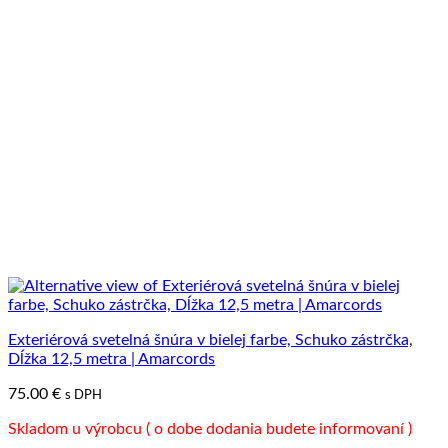
produkt
má
viacero
variantov.
Možnosti
si
môžete
vybrať
na
stránke
produktu.
Exteriérová svetelná šnúra v bielej farbe, Schuko zástrčka,
Dĺžka 12,5 metra | Amarcords
75.00
€
s DPH
Skladom u výrobcu ( o dobe dodania budete informovaní )