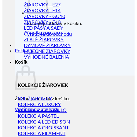
ŽIAROVKY - E27
ŽIAROVKY - E14
ŽIAROVKY - GU10
ŽIAROVKY - E40
Žiadne produkty v košíku.
LED PÁSY A SADY
ČÍRE ŽIAROVKY
Vrátiť sa do obchodu
ZLATÉ ŽIAROVKY
DYMOVÉ ŽIAROVKY
Pokladňa
+
MLIEČNE ŽIAROVKY
VÝHODNÉ BALENIA
Košík
KOLEKCIE ŽIAROVIEK
Žiadne produkty v košíku.
XXL ŽIAROVKY
KOLEKCIA LUXURY
Vrátiť sa do obchodu
KOLEKCIA CRISTALLO
KOLEKCIA PASTEL
KOLEKCIA LED EDISON
KOLEKCIA CROISSANT
KOLEKCIA FILAMENT