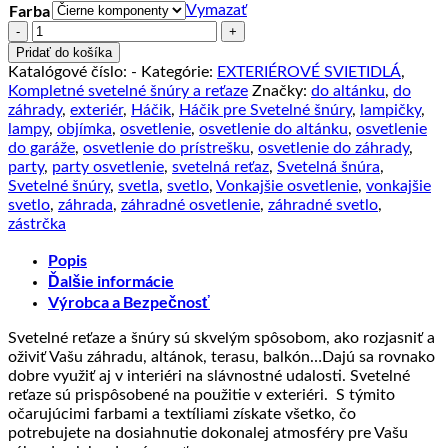
Farba
Vymazať
množstvo
Exteriérová
Pridať do košíka
svetelná
Katalógové číslo:
-
Kategórie:
EXTERIÉROVÉ SVIETIDLÁ
,
reťaz
Kompletné svetelné šnúry a reťaze
Značky:
do altánku
,
do
s
záhrady
,
exteriér
,
Háčik
,
Háčik pre Svetelné šnúry
,
lampičky
,
opálovým
lampy
,
objímka
,
osvetlenie
,
osvetlenie do altánku
,
osvetlenie
textilným
do garáže
,
osvetlenie do prístrešku
,
osvetlenie do záhrady
,
káblom,
party
,
party osvetlenie
,
svetelná reťaz
,
Svetelná šnúra
,
Dĺžka
Svetelné šnúry
,
svetla
,
svetlo
,
Vonkajšie osvetlenie
,
vonkajšie
7.5
svetlo
,
záhrada
,
záhradné osvetlenie
,
záhradné svetlo
,
metrov
zástrčka
Popis
Ďalšie informácie
Výrobca a Bezpečnosť
Svetelné reťaze a šnúry sú skvelým spôsobom, ako rozjasniť a
oživiť Vašu záhradu, altánok, terasu, balkón…Dajú sa rovnako
dobre využiť aj v interiéri na slávnostné udalosti. Svetelné
reťaze sú prispôsobené na použitie v exteriéri. S týmito
očarujúcimi farbami a textíliami získate všetko, čo
potrebujete na dosiahnutie dokonalej atmosféry pre Vašu