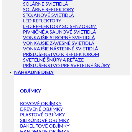
SOLÁRNE SVIETIDLÁ
SOLÁRNE REFLEKTORY
STOJANOVÉ SVIETIDLÁ
LED REFLEKTORY
LED REFLEKTORY SO SENZOROM
PIVNIČNÉ A SAUNOVÉ SVIETIDLÁ
VONKAJŠIE STROPNÉ SVIETIDLÁ
VONKAJŠIE ZÁVESNÉ SVIETIDLÁ
VONKAJŠIE NÁSTENNÉ SVIETIDLÁ
PRÍSLUŠENSTVO K REFLEKTOROM
SVETELNÉ ŠNÚRY A REŤAZE
PRÍSLUŠENSTVO PRE SVETELNÉ ŠNÚRY
NÁHRADNÉ DIELY
OBJÍMKY
KOVOVÉ OBJÍMKY
DREVENÉ OBJÍMKY
PLASTOVÉ OBJÍMKY
SILIKÓNOVÉ OBJÍMKY
BAKELITOVÉ OBJÍMKY
HANDMADE OBJÍMKY