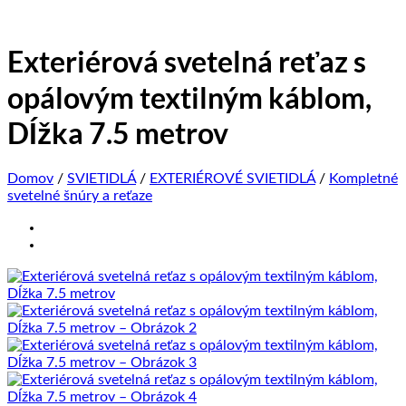
Exteriérová svetelná reťaz s
opálovým textilným káblom,
Dĺžka 7.5 metrov
Domov
/
SVIETIDLÁ
/
EXTERIÉROVÉ SVIETIDLÁ
/
Kompletné
svetelné šnúry a reťaze