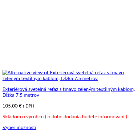
Exteriérová svetelná reťaz s tmavo zeleným textilným káblom,
Dĺžka 7.5 metrov
105.00
€
s DPH
Skladom u výrobcu ( o dobe dodania budete informovaní )
Výber možností
Tento