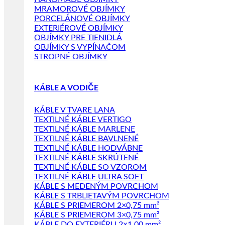
MRAMOROVÉ OBJÍMKY
PORCELÁNOVÉ OBJÍMKY
EXTERIÉROVÉ OBJÍMKY
OBJÍMKY PRE TIENIDLÁ
OBJÍMKY S VYPÍNAČOM
STROPNÉ OBJÍMKY
KÁBLE A VODIČE
KÁBLE V TVARE LANA
TEXTILNÉ KÁBLE VERTIGO
TEXTILNÉ KÁBLE MARLENE
TEXTILNÉ KÁBLE BAVLNENÉ
TEXTILNÉ KÁBLE HODVÁBNE
TEXTILNÉ KÁBLE SKRÚTENÉ
TEXTILNÉ KÁBLE SO VZOROM
TEXTILNÉ KÁBLE ULTRA SOFT
KÁBLE S MEDENÝM POVRCHOM
KÁBLE S TRBLIETAVÝM POVRCHOM
KÁBLE S PRIEMEROM 2×0,75 mm²
KÁBLE S PRIEMEROM 3×0,75 mm²
KÁBLE DO EXTERIÉRU 2×1,00 mm²