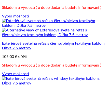
Skladom u výrobcu ( o dobe dodania budete informovaní )
Výber možností
Tento
produkt
má
viacero
variantov.
Exteriérová svetelná reťaz s čierno/bielym textilným káblom,
Možnosti
Dĺžka 7.5 metrov
si
môžete
105.00
€
s DPH
vybrať
na
Skladom u výrobcu ( o dobe dodania budete informovaní )
stránke
produktu.
Výber možností
Tento
produkt
má
viacero
variantov.
Možnosti
si