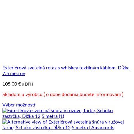
môžete
vybrať
na
stránke
produktu.
Exteriérová svetelná reťaz s whiskey textilným káblom, Dĺžka
7.5 metrov
105.00
€
s DPH
Skladom u výrobcu ( o dobe dodania budete informovaní )
Výber možností
Tento
produkt
má
viacero
variantov.