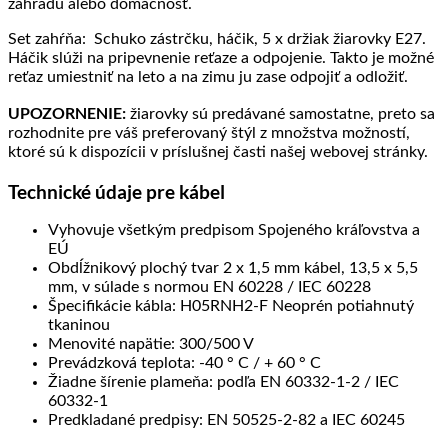
záhradu alebo domácnosť.
Set zahŕňa: Schuko zástrčku, háčik, 5 x držiak žiarovky E27.
Háčik slúži na pripevnenie reťaze a odpojenie. Takto je možné
reťaz umiestniť na leto a na zimu ju zase odpojiť a odložiť.
UPOZORNENIE:
žiarovky sú predávané samostatne, preto sa
rozhodnite pre váš preferovaný štýl z množstva možností,
ktoré sú k dispozícii v príslušnej časti našej webovej stránky.
Technické údaje pre kábel
Vyhovuje všetkým predpisom Spojeného kráľovstva a
EÚ
Obdĺžnikový plochý tvar 2 x 1,5 mm kábel, 13,5 x 5,5
mm, v súlade s normou EN 60228 / IEC 60228
Špecifikácie kábla: H05RNH2-F Neoprén potiahnutý
tkaninou
Menovité napätie: 300/500 V
Prevádzková teplota: -40 ° C / + 60 ° C
Žiadne šírenie plameňa: podľa EN 60332-1-2 / IEC
60332-1
Predkladané predpisy: EN 50525-2-82 a IEC 60245