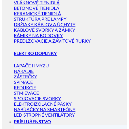
VLÁKNOVÉ TIENIDLÁ
BETÓNOVÉ TIENIDLÁ
KERAMICKÉ TIENIDLÁ
ŠTRUKTÚRA PRE LAMPY
DRŽIAKY KÁBLOV A ÚCHYTY
KÁBLOVÉ SVORKY A ZÁMKY
RÁMIKY NA BODOVKY
PREDLŽOVACIE A ZÁVITOVÉ RURKY
ELEKTRO DOPLNKY
LAPAČE HMYZU
NÁRADIE
ZÁSTRČKY
SPÍNAČE
REDUKCIE
STMIEVAČE
SPOJOVACIE SVORKY
ELEKTROIZOLAČNÉ PÁSKY
NABÍJAČKY NA SMARTFÓNY
LED STROPNÉ VENTILÁTORY
PRÍSLUŠENSTVO