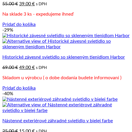
Pôvodná
Aktuálna
55.00
€
39.00
€
s DPH
cena
cena
Na sklade 3 ks - expedujeme ihneď
bola:
je:
55.00 €.
39.00 €.
Pridať do košíka
-29%
Historické závesné svietidlo so skleneným tienidlom Harbor
Pôvodná
Aktuálna
69.00
€
49.00
€
s DPH
cena
cena
Skladom u výrobcu ( o dobe dodania budete informovaní )
bola:
je:
69.00 €.
49.00 €.
Pridať do košíka
-40%
Nástenné exteriérové záhradné svietidlo v bielej farbe
Pôvodná
Aktuálna
25.00
€
15.00
€
s DPH