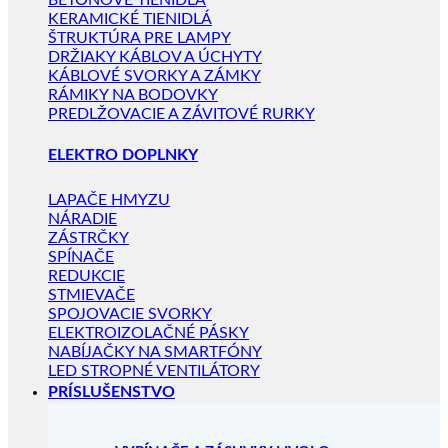
BETÓNOVÉ TIENIDLÁ
KERAMICKÉ TIENIDLÁ
ŠTRUKTÚRA PRE LAMPY
DRŽIAKY KÁBLOV A ÚCHYTY
KÁBLOVÉ SVORKY A ZÁMKY
RÁMIKY NA BODOVKY
PREDLŽOVACIE A ZÁVITOVÉ RURKY
ELEKTRO DOPLNKY
LAPAČE HMYZU
NÁRADIE
ZÁSTRČKY
SPÍNAČE
REDUKCIE
STMIEVAČE
SPOJOVACIE SVORKY
ELEKTROIZOLAČNÉ PÁSKY
NABÍJAČKY NA SMARTFÓNY
LED STROPNÉ VENTILÁTORY
PRÍSLUŠENSTVO