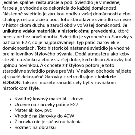
jedálne, spálne, reštaurácie a pod. Svietidlo je v medenej
farbe a je vhodné ako dekorácia do každej domácnosti.
Nástenné svietidlo je zárukou obdivu vašej domácnosti alebo
chalupy, reštaurácie a pod. Toto starodávne svietidlo sa nesie
v historickom duchu a zaručí obdiv vo Vašej domácnosti.
Je
unikátne vďaka materiálu a historickému prevedeniu,
ktoré
neostane bez povšimnutia. Svietidlo je vyrobené na žiarovky s
päticami E27, čo je najpoužívanejší typ pätíc žiaroviek v
domácnostiach. Toto historické nástenné svietidlo je vhodné
pre milovníkov štýlového bývania. Dodá atmosféru ako keby
ste žili na zámku alebo v staršej dobe, keď edison žiarovky boli
úplnou novinkou. Ak chcete žiť štýlovo potom je toto
starodávne svietidlo práve pre Vás. V našom obchode nájdete
aj skvelé dekoračné žiarovky z retro dizajne z
kolekcie
EDISON
, takže si môžete zariadiť celý byt v rovnakom
historickom štýle.
Kvalitný kovový materiál + drevo
Určené na žiarovky pätice E27
Materiál: kov, pvc
Vhodné na žiarovky do 40W
Žiarovka nie je súčasťou balenia
Rozmer: na obrázku