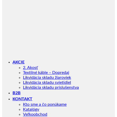
AKCIE
2. Akosť
Textilné káble – Dopredaj
Likvidácia skladu žiaroviek
Likvidácia skladu svietidiel
Likvidácia skladu príslušenstva
B2B
KONTAKT
Kto sme a čo ponúkame
Katalógy
Veľkoobchod