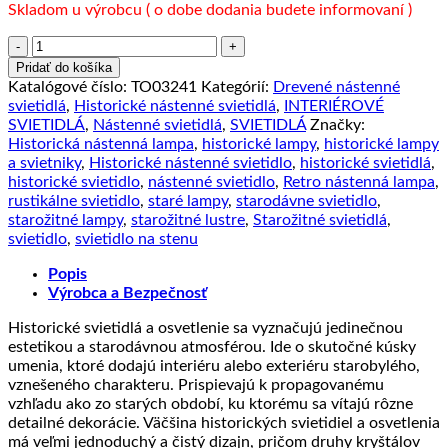
Skladom u výrobcu ( o dobe dodania budete informovaní )
množstvo
Historická
Pridať do košíka
nástenná
Katalógové číslo:
TO03241
Kategórií:
Drevené nástenné
lampa
svietidlá
,
Historické nástenné svietidlá
,
INTERIÉROVÉ
s
SVIETIDLÁ
,
Nástenné svietidlá
,
SVIETIDLÁ
Značky:
drevom
Historická nástenná lampa
,
historické lampy
,
historické lampy
v
a svietniky
,
Historické nástenné svietidlo
,
historické svietidlá
,
čiernej
historické svietidlo
,
nástenné svietidlo
,
Retro nástenná lampa
,
farbe
rustikálne svietidlo
,
staré lampy
,
starodávne svietidlo
,
starožitné lampy
,
starožitné lustre
,
Starožitné svietidlá
,
svietidlo
,
svietidlo na stenu
Popis
Výrobca a Bezpečnosť
Historické svietidlá a osvetlenie sa vyznačujú jedinečnou
estetikou a starodávnou atmosférou. Ide o skutočné kúsky
umenia, ktoré dodajú interiéru alebo exteriéru starobylého,
vznešeného charakteru. Prispievajú k propagovanému
vzhľadu ako zo starých období, ku ktorému sa vítajú rôzne
detailné dekorácie. Väčšina historických svietidiel a osvetlenia
má veľmi jednoduchý a čistý dizajn, pričom druhy kryštálov