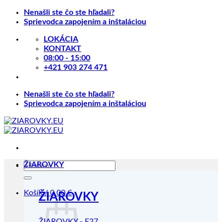
Skip
Nenašli ste čo ste hľadali?
to
Sprievodca zapojením a inštaláciou
content
LOKÁCIA
KONTAKT
08:00 - 15:00
+421 903 274 471
Nenašli ste čo ste hľadali?
Sprievodca zapojením a inštaláciou
Hľadať:
ŽIAROVKY
Košík /
0.00
€
ŽIAROVKY
ŽIAROVKY - E27