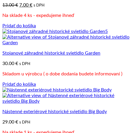
Pôvodná
Aktuálna
13.00
€
7.00
€
s DPH
cena
cena
Na sklade 4 ks - expedujeme ihneď
bola:
je:
13.00 €.
7.00 €.
Pridať do košíka
Stojanové záhradné historické svietidlo Garden
30.00
€
s DPH
Skladom u výrobcu ( o dobe dodania budete informovaní )
Pridať do košíka
Nástenné exteriérové historické svietidlo Big Body
29.00
€
s DPH
Na sklade 1 ks - expedujeme ihneď