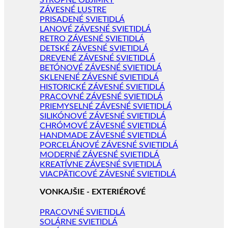
STROPNÉ OBJÍMKY
ZÁVESNÉ LUSTRE
PRISADENÉ SVIETIDLÁ
LANOVÉ ZÁVESNÉ SVIETIDLÁ
RETRO ZÁVESNÉ SVIETIDLÁ
DETSKÉ ZÁVESNÉ SVIETIDLÁ
DREVENÉ ZÁVESNÉ SVIETIDLÁ
BETÓNOVÉ ZÁVESNÉ SVIETIDLÁ
SKLENENÉ ZÁVESNÉ SVIETIDLÁ
HISTORICKÉ ZÁVESNÉ SVIETIDLÁ
PRACOVNÉ ZÁVESNÉ SVIETIDLÁ
PRIEMYSELNÉ ZÁVESNÉ SVIETIDLÁ
SILIKÓNOVÉ ZÁVESNÉ SVIETIDLÁ
CHRÓMOVÉ ZÁVESNÉ SVIETIDLÁ
HANDMADE ZÁVESNÉ SVIETIDLÁ
PORCELÁNOVÉ ZÁVESNÉ SVIETIDLÁ
MODERNÉ ZÁVESNÉ SVIETIDLÁ
KREATÍVNE ZÁVESNÉ SVIETIDLÁ
VIACPÄTICOVÉ ZÁVESNÉ SVIETIDLÁ
VONKAJŠIE - EXTERIÉROVÉ
PRACOVNÉ SVIETIDLÁ
SOLÁRNE SVIETIDLÁ