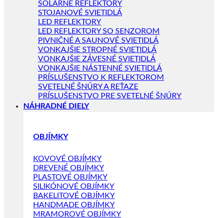
SOLÁRNE REFLEKTORY
STOJANOVÉ SVIETIDLÁ
LED REFLEKTORY
LED REFLEKTORY SO SENZOROM
PIVNIČNÉ A SAUNOVÉ SVIETIDLÁ
VONKAJŠIE STROPNÉ SVIETIDLÁ
VONKAJŠIE ZÁVESNÉ SVIETIDLÁ
VONKAJŠIE NÁSTENNÉ SVIETIDLÁ
PRÍSLUŠENSTVO K REFLEKTOROM
SVETELNÉ ŠNÚRY A REŤAZE
PRÍSLUŠENSTVO PRE SVETELNÉ ŠNÚRY
NÁHRADNÉ DIELY
OBJÍMKY
KOVOVÉ OBJÍMKY
DREVENÉ OBJÍMKY
PLASTOVÉ OBJÍMKY
SILIKÓNOVÉ OBJÍMKY
BAKELITOVÉ OBJÍMKY
HANDMADE OBJÍMKY
MRAMOROVÉ OBJÍMKY