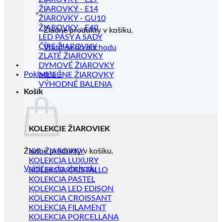
ŽIAROVKY - E14
ŽIAROVKY - GU10
ŽIAROVKY - E40
Žiadne produkty v košíku.
LED PÁSY A SADY
ČÍRE ŽIAROVKY
Vrátiť sa do obchodu
ZLATÉ ŽIAROVKY
DYMOVÉ ŽIAROVKY
Pokladňa
+
MLIEČNE ŽIAROVKY
VÝHODNÉ BALENIA
Košík
KOLEKCIE ŽIAROVIEK
Žiadne produkty v košíku.
XXL ŽIAROVKY
KOLEKCIA LUXURY
Vrátiť sa do obchodu
KOLEKCIA CRISTALLO
KOLEKCIA PASTEL
KOLEKCIA LED EDISON
KOLEKCIA CROISSANT
KOLEKCIA FILAMENT
KOLEKCIA PORCELLANA