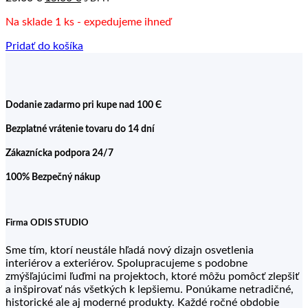
cena
cena
Na sklade 1 ks - expedujeme ihneď
bola:
je:
25.00 €.
15.00 €.
Pridať do košíka
Dodanie zadarmo pri kupe nad 100 Є
Bezplatné vrátenie tovaru do 14 dní
Zákaznícka podpora 24/7
100% Bezpečný nákup
Firma ODIS STUDIO
Sme tím, ktorí neustále hľadá nový dizajn osvetlenia
interiérov a exteriérov. Spolupracujeme s podobne
zmýšľajúcimi ľuďmi na projektoch, ktoré môžu pomôcť zlepšiť
a inšpirovať nás všetkých k lepšiemu. Ponúkame netradičné,
historické ale aj moderné produkty. Každé ročné obdobie