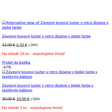
Závesný kovový luster v retro dizajne v zlatej farbe
Pôvodná
Aktuálna
12.00
€
6.50
€
s DPH
cena
cena
Na sklade 26 ks - expedujeme ihneď
bola:
je:
12.00 €.
6.50 €.
Pridať do košíka
-67%
Závesný kovový luster v retro dizajne v bielej farbe s
textilným káblom
Pôvodná
Aktuálna
30.00
€
10.00
€
s DPH
cena
cena
Na sklade 1 ks - expedujeme ihneď
bola:
je: