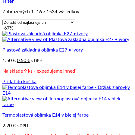
Filter
Zoradené
Zobrazených 1–16 z 1534 výsledkov
podľa
ceny:
-67%
od
najnižšej
po
najvyššiu
Plastová základná objímka E27 • ivory
Pôvodná
Aktuálna
1.50
€
0.50
€
s DPH
cena
cena
Na sklade 9 ks - expedujeme ihneď
bola:
je:
1.50 €.
0.50 €.
Pridať do košíka
Termoplastová objímka E14 v bielej farbe
2.20
€
s DPH