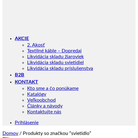
AKCIE
2. Akosť
Textilné káble – Dopredaj
Likvidácia skladu žiaroviek
Likvidácia skladu svietidiel
Likvidácia skladu príslušenstva
B2B
KONTAKT
Kto sme a čo ponúkame
Katalógy
Veľkoobchod
Články a návody
Kontaktujte nás
Prihlásenie
Domov
/
Produkty so značkou “svietidlo”