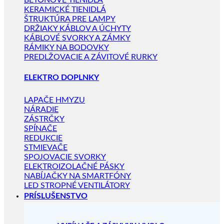
BETÓNOVÉ TIENIDLÁ
KERAMICKÉ TIENIDLÁ
ŠTRUKTÚRA PRE LAMPY
DRŽIAKY KÁBLOV A ÚCHYTY
KÁBLOVÉ SVORKY A ZÁMKY
RÁMIKY NA BODOVKY
PREDLŽOVACIE A ZÁVITOVÉ RURKY
ELEKTRO DOPLNKY
LAPAČE HMYZU
NÁRADIE
ZÁSTRČKY
SPÍNAČE
REDUKCIE
STMIEVAČE
SPOJOVACIE SVORKY
ELEKTROIZOLAČNÉ PÁSKY
NABÍJAČKY NA SMARTFÓNY
LED STROPNÉ VENTILÁTORY
PRÍSLUŠENSTVO