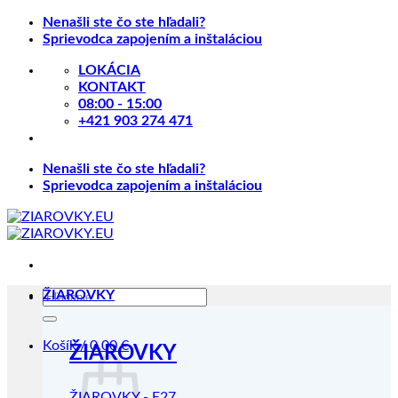
Skip
Nenašli ste čo ste hľadali?
to
Sprievodca zapojením a inštaláciou
content
LOKÁCIA
KONTAKT
08:00 - 15:00
+421 903 274 471
Nenašli ste čo ste hľadali?
Sprievodca zapojením a inštaláciou
Hľadať:
ŽIAROVKY
Košík /
0.00
€
ŽIAROVKY
ŽIAROVKY - E27