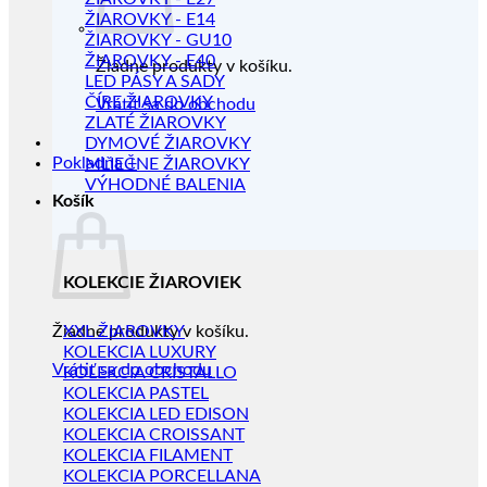
ŽIAROVKY - E14
ŽIAROVKY - GU10
ŽIAROVKY - E40
Žiadne produkty v košíku.
LED PÁSY A SADY
ČÍRE ŽIAROVKY
Vrátiť sa do obchodu
ZLATÉ ŽIAROVKY
DYMOVÉ ŽIAROVKY
Pokladňa
+
MLIEČNE ŽIAROVKY
VÝHODNÉ BALENIA
Košík
KOLEKCIE ŽIAROVIEK
Žiadne produkty v košíku.
XXL ŽIAROVKY
KOLEKCIA LUXURY
Vrátiť sa do obchodu
KOLEKCIA CRISTALLO
KOLEKCIA PASTEL
KOLEKCIA LED EDISON
KOLEKCIA CROISSANT
KOLEKCIA FILAMENT
KOLEKCIA PORCELLANA