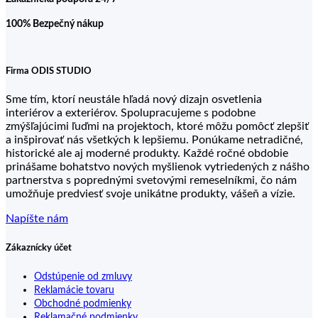
100% Bezpečný nákup
Firma ODIS STUDIO
Sme tím, ktorí neustále hľadá nový dizajn osvetlenia
interiérov a exteriérov. Spolupracujeme s podobne
zmýšľajúcimi ľuďmi na projektoch, ktoré môžu pomôcť zlepšiť
a inšpirovať nás všetkých k lepšiemu. Ponúkame netradičné,
historické ale aj moderné produkty. Každé ročné obdobie
prinášame bohatstvo nových myšlienok vytriedených z nášho
partnerstva s poprednými svetovými remeselníkmi, čo nám
umožňuje predviesť svoje unikátne produkty, vášeň a vízie.
Napíšte nám
Zákaznícky účet
Odstúpenie od zmluvy
Reklamácie tovaru
Obchodné podmienky
Reklamačné podmienky