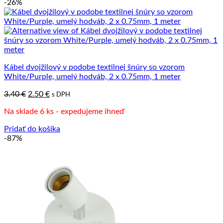
-26%
Kábel dvojžilový v podobe textilnej šnúry so vzorom
White/Purple, umelý hodváb, 2 x 0.75mm, 1 meter
Pôvodná
Aktuálna
3.40
€
2.50
€
s DPH
cena
cena
Na sklade 6 ks - expedujeme ihneď
bola:
je:
3.40 €.
2.50 €.
Pridať do košíka
-87%