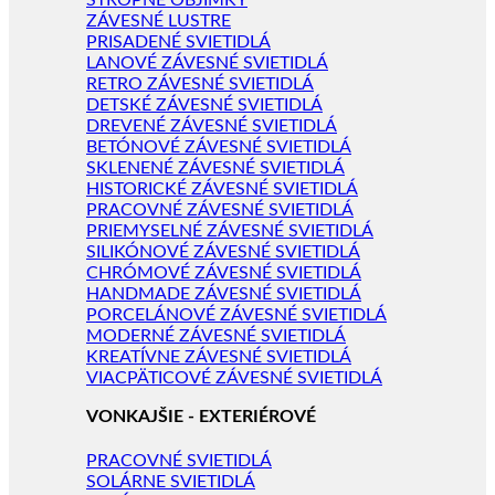
STROPNÉ OBJÍMKY
ZÁVESNÉ LUSTRE
PRISADENÉ SVIETIDLÁ
LANOVÉ ZÁVESNÉ SVIETIDLÁ
RETRO ZÁVESNÉ SVIETIDLÁ
DETSKÉ ZÁVESNÉ SVIETIDLÁ
DREVENÉ ZÁVESNÉ SVIETIDLÁ
BETÓNOVÉ ZÁVESNÉ SVIETIDLÁ
SKLENENÉ ZÁVESNÉ SVIETIDLÁ
HISTORICKÉ ZÁVESNÉ SVIETIDLÁ
PRACOVNÉ ZÁVESNÉ SVIETIDLÁ
PRIEMYSELNÉ ZÁVESNÉ SVIETIDLÁ
SILIKÓNOVÉ ZÁVESNÉ SVIETIDLÁ
CHRÓMOVÉ ZÁVESNÉ SVIETIDLÁ
HANDMADE ZÁVESNÉ SVIETIDLÁ
PORCELÁNOVÉ ZÁVESNÉ SVIETIDLÁ
MODERNÉ ZÁVESNÉ SVIETIDLÁ
KREATÍVNE ZÁVESNÉ SVIETIDLÁ
VIACPÄTICOVÉ ZÁVESNÉ SVIETIDLÁ
VONKAJŠIE - EXTERIÉROVÉ
PRACOVNÉ SVIETIDLÁ
SOLÁRNE SVIETIDLÁ