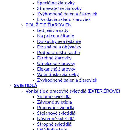
Špeciálne žiarovky
Stmievateľné žiarovky
Zvýhodnené balenia žiaroviek
Likvidácia skladu žiaroviek
POUŽITIE ŽIAROVIEK
Led pásy a sady
Na prácu a čítanie
Do kuchyne a jedálne
Do spálne a obývačky
Podpora rastu rastlín
Farebné žiarovky
Umelecké žiarovky
Elegantné žiarovky
Valentínske žiarovky
Zvýhodnené balenia žiaroviek
SVIETIDLÁ
Vonkajšie a pracovné svietidlá (EXTERIÉROVÉ)
Solárne svietidlá
Závesné svietidlá
Pracovné svietidlá
Stojanové svietidlá
Nástenné svietidlá
Stropné svietidlá
LED Reflektory