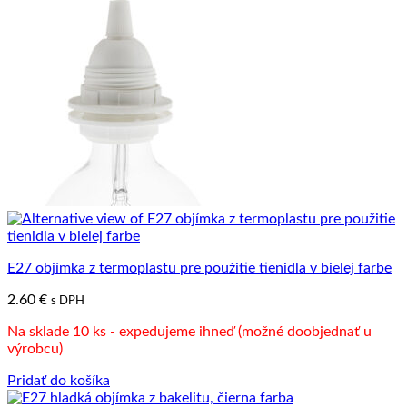
E27 objímka z termoplastu pre použitie tienidla v bielej farbe
2.60
€
s DPH
Na sklade 10 ks - expedujeme ihneď (možné doobjednať u
výrobcu)
Pridať do košíka