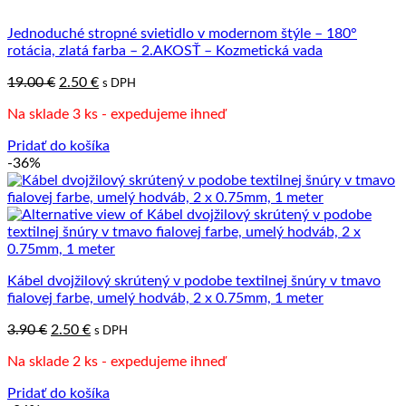
Jednoduché stropné svietidlo v modernom štýle – 180°
rotácia, zlatá farba – 2.AKOSŤ – Kozmetická vada
Pôvodná
Aktuálna
19.00
€
2.50
€
s DPH
cena
cena
Na sklade 3 ks - expedujeme ihneď
bola:
je:
19.00 €.
2.50 €.
Pridať do košíka
-36%
Kábel dvojžilový skrútený v podobe textilnej šnúry v tmavo
fialovej farbe, umelý hodváb, 2 x 0.75mm, 1 meter
Pôvodná
Aktuálna
3.90
€
2.50
€
s DPH
cena
cena
Na sklade 2 ks - expedujeme ihneď
bola:
je:
3.90 €.
2.50 €.
Pridať do košíka