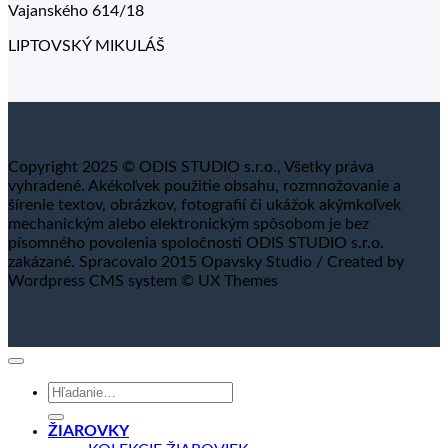
Vajanského 614/18
LIPTOVSKÝ MIKULÁŠ
Copyright 2025 © ODIS STUDIO s.r.o., Všetky práva
vyhradené. Akékoľvek použitie obsahu, rozmnožovanie a
šírenie textov, obrázkov, fotografií či ukážok akýmkoľvek
mechanickým alebo elektronickým spôsobom je bez
písomného povolenia spoločnosti ODIS STUDIO s.r.o.
zakázané. Spracovalo 2015 Opavsky Studio / Created by
Wordpress CMS system © UX Themes
Hľadať:
ŽIAROVKY