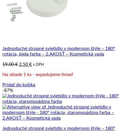
Jednoduché stropné svietidlo v modernom štýle – 180°
rotácia, biela farba – 2.AKOSŤ – Kozmetická vada
Pôvodná
Aktuálna
19.00
€
2.50
€
s DPH
cena
cena
Na sklade 1 ks - expedujeme ihneď
bola:
je:
19.00 €.
2.50 €.
Pridať do košíka
-87%
Jednoduché stropné svietidlo v modernom štýle – 180°