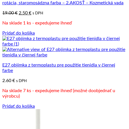
rotácia, staromosádzna farba – 2.AKOSŤ – Kozmetická vada
Pôvodná
Aktuálna
19.00
€
2.50
€
s DPH
cena
cena
Na sklade 1 ks - expedujeme ihneď
bola:
je:
19.00 €.
2.50 €.
Pridať do košíka
E27 objímka z termoplastu pre použitie tienidla v čiernej
farbe
2.60
€
s DPH
Na sklade 7 ks - expedujeme ihneď (možné doobjednať u
výrobcu)
Pridať do košíka