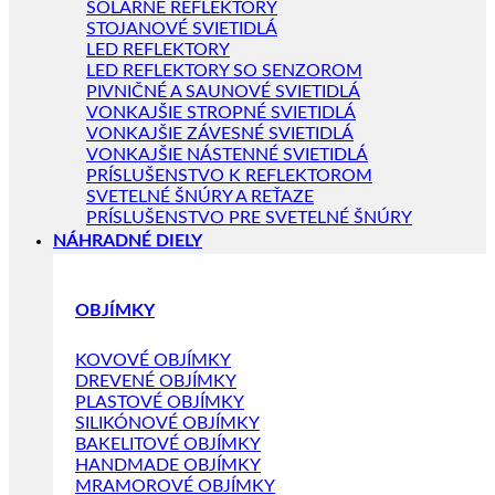
SOLÁRNE REFLEKTORY
STOJANOVÉ SVIETIDLÁ
LED REFLEKTORY
LED REFLEKTORY SO SENZOROM
PIVNIČNÉ A SAUNOVÉ SVIETIDLÁ
VONKAJŠIE STROPNÉ SVIETIDLÁ
VONKAJŠIE ZÁVESNÉ SVIETIDLÁ
VONKAJŠIE NÁSTENNÉ SVIETIDLÁ
PRÍSLUŠENSTVO K REFLEKTOROM
SVETELNÉ ŠNÚRY A REŤAZE
PRÍSLUŠENSTVO PRE SVETELNÉ ŠNÚRY
NÁHRADNÉ DIELY
OBJÍMKY
KOVOVÉ OBJÍMKY
DREVENÉ OBJÍMKY
PLASTOVÉ OBJÍMKY
SILIKÓNOVÉ OBJÍMKY
BAKELITOVÉ OBJÍMKY
HANDMADE OBJÍMKY
MRAMOROVÉ OBJÍMKY