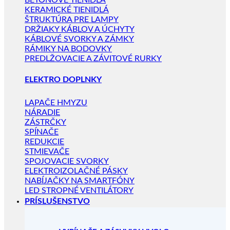
BETÓNOVÉ TIENIDLÁ
KERAMICKÉ TIENIDLÁ
ŠTRUKTÚRA PRE LAMPY
DRŽIAKY KÁBLOV A ÚCHYTY
KÁBLOVÉ SVORKY A ZÁMKY
RÁMIKY NA BODOVKY
PREDLŽOVACIE A ZÁVITOVÉ RURKY
ELEKTRO DOPLNKY
LAPAČE HMYZU
NÁRADIE
ZÁSTRČKY
SPÍNAČE
REDUKCIE
STMIEVAČE
SPOJOVACIE SVORKY
ELEKTROIZOLAČNÉ PÁSKY
NABÍJAČKY NA SMARTFÓNY
LED STROPNÉ VENTILÁTORY
PRÍSLUŠENSTVO