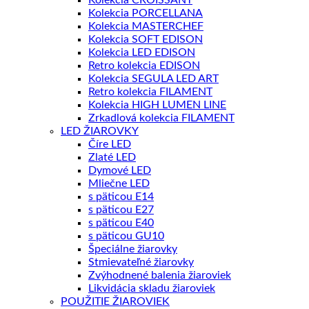
Kolekcia PORCELLANA
Kolekcia MASTERCHEF
Kolekcia SOFT EDISON
Kolekcia LED EDISON
Retro kolekcia EDISON
Kolekcia SEGULA LED ART
Retro kolekcia FILAMENT
Kolekcia HIGH LUMEN LINE
Zrkadlová kolekcia FILAMENT
LED ŽIAROVKY
Číre LED
Zlaté LED
Dymové LED
Mliečne LED
s päticou E14
s päticou E27
s päticou E40
s päticou GU10
Špeciálne žiarovky
Stmievateľné žiarovky
Zvýhodnené balenia žiaroviek
Likvidácia skladu žiaroviek
POUŽITIE ŽIAROVIEK