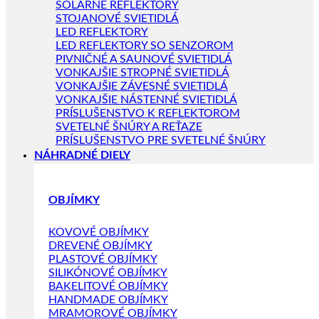
SOLÁRNE REFLEKTORY
STOJANOVÉ SVIETIDLÁ
LED REFLEKTORY
LED REFLEKTORY SO SENZOROM
PIVNIČNÉ A SAUNOVÉ SVIETIDLÁ
VONKAJŠIE STROPNÉ SVIETIDLÁ
VONKAJŠIE ZÁVESNÉ SVIETIDLÁ
VONKAJŠIE NÁSTENNÉ SVIETIDLÁ
PRÍSLUŠENSTVO K REFLEKTOROM
SVETELNÉ ŠNÚRY A REŤAZE
PRÍSLUŠENSTVO PRE SVETELNÉ ŠNÚRY
NÁHRADNÉ DIELY
OBJÍMKY
KOVOVÉ OBJÍMKY
DREVENÉ OBJÍMKY
PLASTOVÉ OBJÍMKY
SILIKÓNOVÉ OBJÍMKY
BAKELITOVÉ OBJÍMKY
HANDMADE OBJÍMKY
MRAMOROVÉ OBJÍMKY