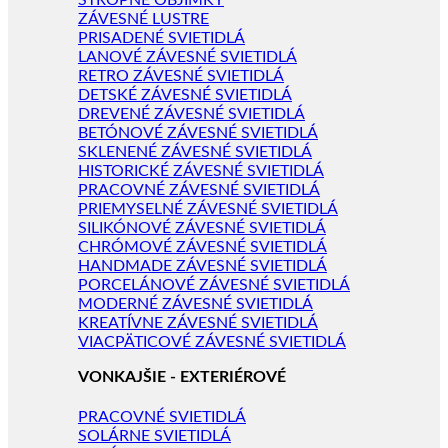
STROPNÉ OBJÍMKY
ZÁVESNÉ LUSTRE
PRISADENÉ SVIETIDLÁ
LANOVÉ ZÁVESNÉ SVIETIDLÁ
RETRO ZÁVESNÉ SVIETIDLÁ
DETSKÉ ZÁVESNÉ SVIETIDLÁ
DREVENÉ ZÁVESNÉ SVIETIDLÁ
BETÓNOVÉ ZÁVESNÉ SVIETIDLÁ
SKLENENÉ ZÁVESNÉ SVIETIDLÁ
HISTORICKÉ ZÁVESNÉ SVIETIDLÁ
PRACOVNÉ ZÁVESNÉ SVIETIDLÁ
PRIEMYSELNÉ ZÁVESNÉ SVIETIDLÁ
SILIKÓNOVÉ ZÁVESNÉ SVIETIDLÁ
CHRÓMOVÉ ZÁVESNÉ SVIETIDLÁ
HANDMADE ZÁVESNÉ SVIETIDLÁ
PORCELÁNOVÉ ZÁVESNÉ SVIETIDLÁ
MODERNÉ ZÁVESNÉ SVIETIDLÁ
KREATÍVNE ZÁVESNÉ SVIETIDLÁ
VIACPÄTICOVÉ ZÁVESNÉ SVIETIDLÁ
VONKAJŠIE - EXTERIÉROVÉ
PRACOVNÉ SVIETIDLÁ
SOLÁRNE SVIETIDLÁ