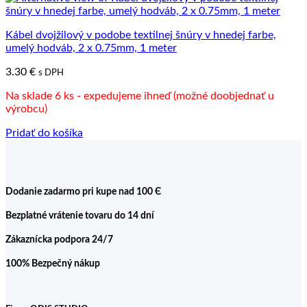
Kábel dvojžilový v podobe textilnej šnúry v hnedej farbe,
umelý hodváb, 2 x 0.75mm, 1 meter
3.30
€
s DPH
Na sklade 6 ks - expedujeme ihneď (možné doobjednať u
výrobcu)
Pridať do košíka
Dodanie zadarmo pri kupe nad 100 Є
Bezplatné vrátenie tovaru do 14 dní
Zákaznícka podpora 24/7
100% Bezpečný nákup