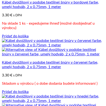
Kábel dvojžilový v podobe textilnej šnúry v bordovej farbe,
umelý hodváb, 2 x 0.75mm, 1 meter
3.30
€
s DPH
Na sklade 1 ks - expedujeme ihneď (možné doobjednať u
výrobcu)
Pridať do košíka
Kábel dvojžilový v podobe textilnej šnúry v červenej farbe,
umelý hodváb, 2 x 0.75mm, 1 meter
3.30
€
s DPH
Skladom u výrobcu ( o dobe dodania budete informovaní )
Pridať do košíka