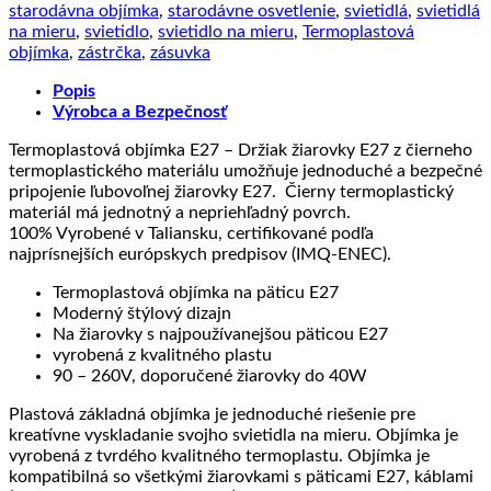
starodávna objímka
,
starodávne osvetlenie
,
svietidlá
,
svietidlá
na mieru
,
svietidlo
,
svietidlo na mieru
,
Termoplastová
objímka
,
zástrčka
,
zásuvka
Popis
Výrobca a Bezpečnosť
Termoplastová objímka E27 – Držiak žiarovky E27 z čierneho
termoplastického materiálu umožňuje jednoduché a bezpečné
pripojenie ľubovoľnej žiarovky E27. Čierny termoplastický
materiál má jednotný a nepriehľadný povrch.
100% Vyrobené v Taliansku, certifikované podľa
najprísnejších európskych predpisov (IMQ-ENEC).
Termoplastová objímka na päticu E27
Moderný štýlový dizajn
Na žiarovky s najpoužívanejšou päticou E27
vyrobená z kvalitného plastu
90 – 260V, doporučené žiarovky do 40W
Plastová základná objímka je jednoduché riešenie pre
kreatívne vyskladanie svojho svietidla na mieru. Objímka je
vyrobená z tvrdého kvalitného termoplastu. Objímka je
kompatibilná so všetkými žiarovkami s päticami E27, káblami