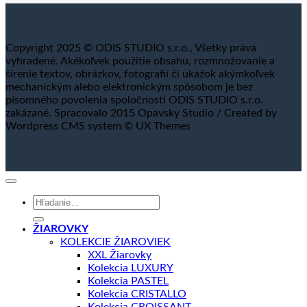
Copyright 2025 © ODIS STUDIO s.r.o., Všetky práva
vyhradené. Akékoľvek použitie obsahu, rozmnožovanie a
šírenie textov, obrázkov, fotografií či ukážok akýmkoľvek
mechanickým alebo elektronickým spôsobom je bez
písomného povolenia spoločnosti ODIS STUDIO s.r.o.
zakázané. Spracovalo 2015 Opavsky Studio / Created by
Wordpress CMS system © UX Themes
Hľadať:
ŽIAROVKY
KOLEKCIE ŽIAROVIEK
XXL Žiarovky
Kolekcia LUXURY
Kolekcia PASTEL
Kolekcia CRISTALLO
Kolekcia CROISSANT