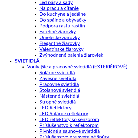
Led pásy a sady
Na prácu a čítanie
Do kuchyne a jedálne
Do spálne a obývačky
Podpora rastu rastlín
Farebné žiarovky
Umelecké žiarovky
Elegantné žiarovky
Valentínske žiarovky
Zvýhodnené balenia žiaroviek
SVIETIDLÁ
Vonkajšie a pracovné svietidlá (EXTERIÉROVÉ)
Solárne svietidlá
Závesné svietidlá
Pracovné svietidlá
Stojanové svietidlá
Nástenné svietidlá
Stropné svietidlá
LED Reflektory
LED Solárne reflektory
LED reflektory so senzorom
Príslušenstvo k reflektorom
Pivničné a saunové svietidlá
Príslušenstvo pre svetelné šnúry