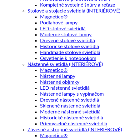
Kompletné svetelné šnúry a reťaze
Stolové a stojacie svietidlá (INTERIÉROVÉ)
Magnetico®
Podlahové lampy
LED stolové svietidlá
Moderné stolové lampy
Drevené stolové svietidlá
Historické stolové svietidlá
Handmade stolové svietidlá
Osvetlenie k notebookom
Nástenné svietidlá (INTERIÉROVÉ)
Magnetico®
Nástenné lampy
Nástenné objímky
LED nástenné svietidlá
Nástenné lampy s vypínačom
Drevené nástenné svietidlá
Sklenené nástenné svietidlá
Moderné nástenné svietidlá
Historické nástenné svietidlá
Priemyselné nástenné svietidlá
Závesné a stropné svietidlá (INTERIÉROVÉ)
Magnetico®