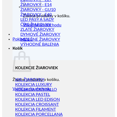
ŽIAROVKY - E14
ŽIAROVKY - GU10
ŽIAROVKY - E40
Žiadne produkty v košíku.
LED PÁSY A SADY
ČÍRE ŽIAROVKY
Vrátiť sa do obchodu
ZLATÉ ŽIAROVKY
DYMOVÉ ŽIAROVKY
Pokladňa
+
MLIEČNE ŽIAROVKY
VÝHODNÉ BALENIA
Košík
KOLEKCIE ŽIAROVIEK
Žiadne produkty v košíku.
XXL ŽIAROVKY
KOLEKCIA LUXURY
Vrátiť sa do obchodu
KOLEKCIA CRISTALLO
KOLEKCIA PASTEL
KOLEKCIA LED EDISON
KOLEKCIA CROISSANT
KOLEKCIA FILAMENT
KOLEKCIA PORCELLANA