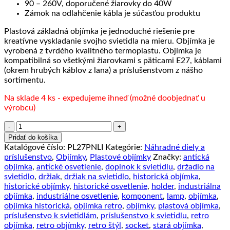
90 – 260V, doporučené žiarovky do 40W
Zámok na odlahčenie kábla je súčasťou produktu
Plastová základná objímka je jednoduché riešenie pre
kreatívne vyskladanie svojho svietidla na mieru. Objímka je
vyrobená z tvrdého kvalitného termoplastu. Objímka je
kompatibilná so všetkými žiarovkami s päticami E27, káblami
(okrem hrubých káblov z lana) a príslušenstvom z nášho
sortimentu.
Na sklade 4 ks - expedujeme ihneď (možné doobjednať u
výrobcu)
množstvo
Termoplastová
Pridať do košíka
objímka
Katalógové číslo:
PL27PNLI
Kategórie:
Náhradné diely a
E27
príslušenstvo
,
Objímky
,
Plastové objímky
Značky:
antická
v
objímka
,
antické osvetlenie
,
doplnok k svietidlu
,
držadlo na
čiernej
svietidlo
,
držiak
,
držiak na svietidlo
,
historická objímka
,
farbe
historické objímky
,
historické osvetlenie
,
holder
,
industriálna
objímka
,
industriálne osvetlenie
,
komponent
,
lamp
,
objímka
,
objímka historická
,
objímka retro
,
objímky
,
plastová objímka
,
príslušenstvo k svietidlám
,
príslušenstvo k svietidlu
,
retro
objímka
,
retro objímky
,
retro štýl
,
socket
,
stará objímka
,