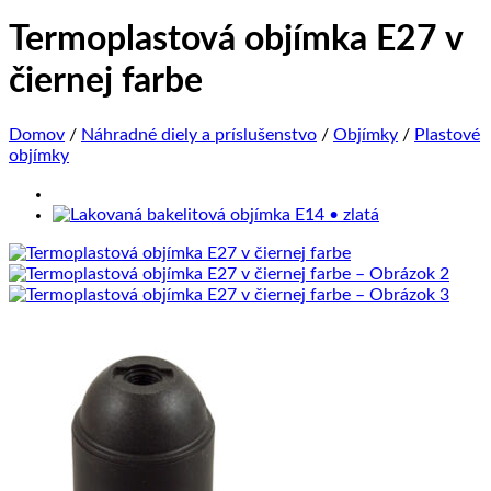
Termoplastová objímka E27 v
čiernej farbe
Domov
/
Náhradné diely a príslušenstvo
/
Objímky
/
Plastové
objímky