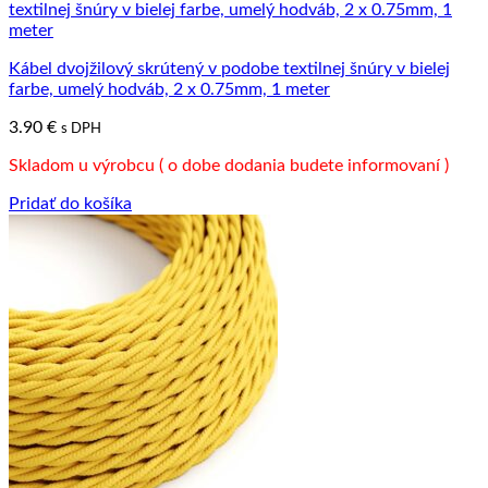
Kábel dvojžilový skrútený v podobe textilnej šnúry v bielej
farbe, umelý hodváb, 2 x 0.75mm, 1 meter
3.90
€
s DPH
Skladom u výrobcu ( o dobe dodania budete informovaní )
Pridať do košíka