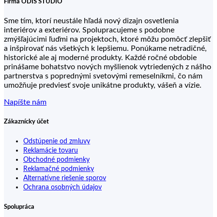
Firma ODIS STUDIO
Sme tím, ktorí neustále hľadá nový dizajn osvetlenia
interiérov a exteriérov. Spolupracujeme s podobne
zmýšľajúcimi ľuďmi na projektoch, ktoré môžu pomôcť zlepšiť
a inšpirovať nás všetkých k lepšiemu. Ponúkame netradičné,
historické ale aj moderné produkty. Každé ročné obdobie
prinášame bohatstvo nových myšlienok vytriedených z nášho
partnerstva s poprednými svetovými remeselníkmi, čo nám
umožňuje predviesť svoje unikátne produkty, vášeň a vízie.
Napíšte nám
Zákaznícky účet
Odstúpenie od zmluvy
Reklamácie tovaru
Obchodné podmienky
Reklamačné podmienky
Alternatívne riešenie sporov
Ochrana osobných údajov
Spolupráca