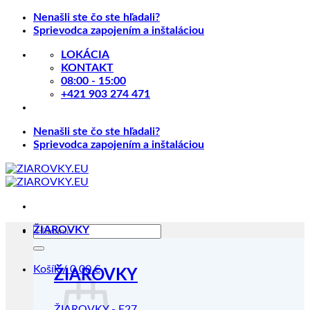
Skip
Nenašli ste čo ste hľadali?
to
Sprievodca zapojením a inštaláciou
content
LOKÁCIA
KONTAKT
08:00 - 15:00
+421 903 274 471
Nenašli ste čo ste hľadali?
Sprievodca zapojením a inštaláciou
Hľadať:
ŽIAROVKY
Košík /
0.00
€
ŽIAROVKY
ŽIAROVKY - E27