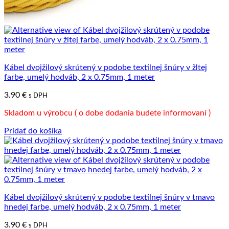
Kábel dvojžilový skrútený v podobe textilnej šnúry v žltej
farbe, umelý hodváb, 2 x 0.75mm, 1 meter
3.90
€
s DPH
Skladom u výrobcu ( o dobe dodania budete informovaní )
Pridať do košíka
Kábel dvojžilový skrútený v podobe textilnej šnúry v tmavo
hnedej farbe, umelý hodváb, 2 x 0.75mm, 1 meter
3.90
€
s DPH