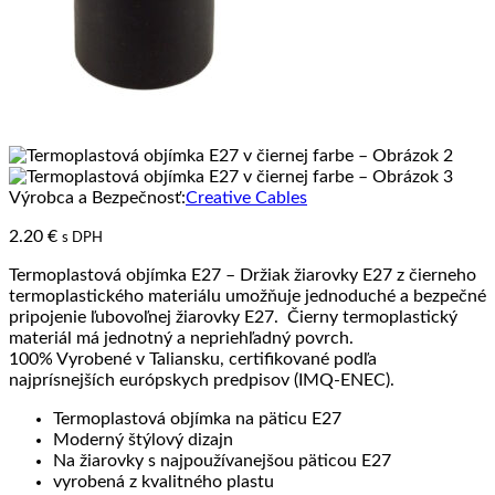
Výrobca a Bezpečnosť:
Creative Cables
2.20
€
s DPH
Termoplastová objímka E27 – Držiak žiarovky E27 z čierneho
termoplastického materiálu umožňuje jednoduché a bezpečné
pripojenie ľubovoľnej žiarovky E27. Čierny termoplastický
materiál má jednotný a nepriehľadný povrch.
100% Vyrobené v Taliansku, certifikované podľa
najprísnejších európskych predpisov (IMQ-ENEC).
Termoplastová objímka na päticu E27
Moderný štýlový dizajn
Na žiarovky s najpoužívanejšou päticou E27
vyrobená z kvalitného plastu