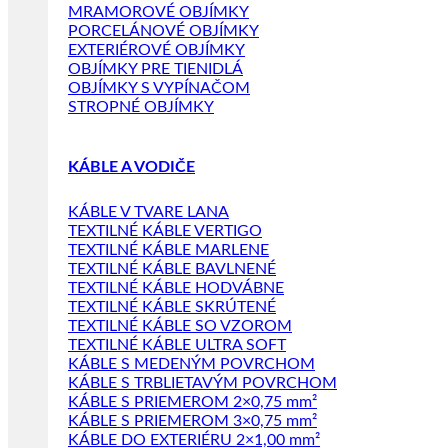
MRAMOROVÉ OBJÍMKY
PORCELÁNOVÉ OBJÍMKY
EXTERIÉROVÉ OBJÍMKY
OBJÍMKY PRE TIENIDLÁ
OBJÍMKY S VYPÍNAČOM
STROPNÉ OBJÍMKY
KÁBLE A VODIČE
KÁBLE V TVARE LANA
TEXTILNÉ KÁBLE VERTIGO
TEXTILNÉ KÁBLE MARLENE
TEXTILNÉ KÁBLE BAVLNENÉ
TEXTILNÉ KÁBLE HODVÁBNE
TEXTILNÉ KÁBLE SKRÚTENÉ
TEXTILNÉ KÁBLE SO VZOROM
TEXTILNÉ KÁBLE ULTRA SOFT
KÁBLE S MEDENÝM POVRCHOM
KÁBLE S TRBLIETAVÝM POVRCHOM
KÁBLE S PRIEMEROM 2×0,75 mm²
KÁBLE S PRIEMEROM 3×0,75 mm²
KÁBLE DO EXTERIÉRU 2×1,00 mm²