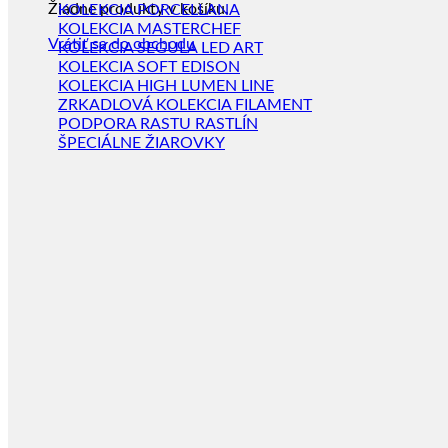
Žiadne produkty v košíku.
KOLEKCIA PORCELLANA
KOLEKCIA MASTERCHEF
Vrátiť sa do obchodu
KOLEKCIA SEGULA LED ART
KOLEKCIA SOFT EDISON
KOLEKCIA HIGH LUMEN LINE
ZRKADLOVÁ KOLEKCIA FILAMENT
PODPORA RASTU RASTLÍN
ŠPECIÁLNE ŽIAROVKY