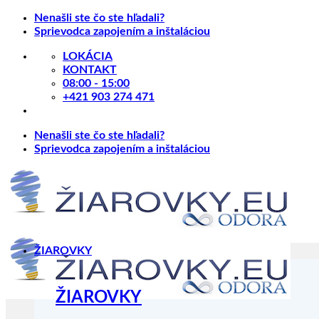
Skip
Nenašli ste čo ste hľadali?
to
Sprievodca zapojením a inštaláciou
content
LOKÁCIA
KONTAKT
08:00 - 15:00
+421 903 274 471
Nenašli ste čo ste hľadali?
Sprievodca zapojením a inštaláciou
ŽIAROVKY
ŽIAROVKY