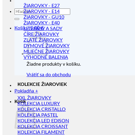
ŽIAROVKY - E27
Hľadať:
ŽIAROVKY - E14
ŽIAROVKY - GU10
ŽIAROVKY - E40
Košík /
0.00
€
LED PÁSY A SADY
ČÍRE ŽIAROVKY
ZLATÉ ŽIAROVKY
DYMOVÉ ŽIAROVKY
MLIEČNE ŽIAROVKY
VÝHODNÉ BALENIA
Žiadne produkty v košíku.
Vrátiť sa do obchodu
KOLEKCIE ŽIAROVIEK
Pokladňa
+
XXL ŽIAROVKY
Košík
KOLEKCIA LUXURY
KOLEKCIA CRISTALLO
KOLEKCIA PASTEL
KOLEKCIA LED EDISON
KOLEKCIA CROISSANT
KOLEKCIA FILAMENT