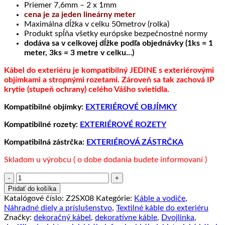
Priemer 7,6mm – 2 x 1mm
cena je za jeden lineárny meter
Maximálna dĺžka v celku 50metrov (rolka)
Produkt spĺňa všetky európske bezpečnostné normy
dodáva sa v celkovej dĺžke podľa objednávky (1ks = 1
meter, 3ks = 3 metre v celku…)
Kábel do exteriéru je kompatibilný JEDINE s exteriérovými
objímkami a stropnými rozetami. Zároveň sa tak zachová IP
krytie (stupeň ochrany) celého Vášho svietidla.
Kompatibilné objímky:
EXTERIÉROVÉ OBJÍMKY
Kompatibilné rozety:
EXTERIÉROVÉ ROZETY
Kompatibilná zástrčka:
EXTERIÉROVÁ ZÁSTRČKA
Skladom u výrobcu ( o dobe dodania budete informovaní )
množstvo
Kábel
Pridať do košíka
do
Katalógové číslo:
Z2SX08
Kategórie:
Káble a vodiče
,
exteriéru
Náhradné diely a príslušenstvo
,
Textilné káble do exteriéru
dvojžilový
Značky:
dekoračný kábel
,
dekoratívne káble
,
Dvojlinka
,
v