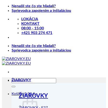
Skip
Nenašli ste čo ste hľadali?
to
Sprievodca zapojením a inštaláciou
content
LOKÁCIA
KONTAKT
08:00 - 15:00
+421 903 274 471
Nenašli ste čo ste hľadali?
Sprievodca zapojením a inštaláciou
Hľadať:
ŽIAROVKY
Košík /
0.00
€
ŽIAROVKY
ŽIAROVKY - E27