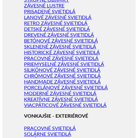
STROPNÉ OBJÍMKY
ZÁVESNÉ LUSTRE
PRISADENÉ SVIETIDLÁ
LANOVÉ ZÁVESNÉ SVIETIDLÁ
RETRO ZÁVESNÉ SVIETIDLÁ
DETSKÉ ZÁVESNÉ SVIETIDLÁ
DREVENÉ ZÁVESNÉ SVIETIDLÁ
BETÓNOVÉ ZÁVESNÉ SVIETIDLÁ
SKLENENÉ ZÁVESNÉ SVIETIDLÁ
HISTORICKÉ ZÁVESNÉ SVIETIDLÁ
PRACOVNÉ ZÁVESNÉ SVIETIDLÁ
PRIEMYSELNÉ ZÁVESNÉ SVIETIDLÁ
SILIKÓNOVÉ ZÁVESNÉ SVIETIDLÁ
CHRÓMOVÉ ZÁVESNÉ SVIETIDLÁ
HANDMADE ZÁVESNÉ SVIETIDLÁ
PORCELÁNOVÉ ZÁVESNÉ SVIETIDLÁ
MODERNÉ ZÁVESNÉ SVIETIDLÁ
KREATÍVNE ZÁVESNÉ SVIETIDLÁ
VIACPÄTICOVÉ ZÁVESNÉ SVIETIDLÁ
VONKAJŠIE - EXTERIÉROVÉ
PRACOVNÉ SVIETIDLÁ
SOLÁRNE SVIETIDLÁ