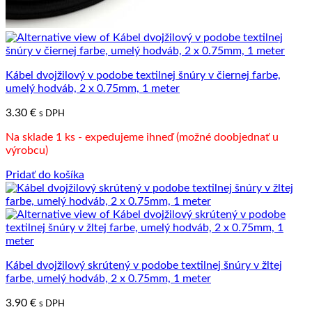
Kábel dvojžilový v podobe textilnej šnúry v čiernej farbe,
umelý hodváb, 2 x 0.75mm, 1 meter
3.30
€
s DPH
Na sklade 1 ks - expedujeme ihneď (možné doobjednať u
výrobcu)
Pridať do košíka
Kábel dvojžilový skrútený v podobe textilnej šnúry v žltej
farbe, umelý hodváb, 2 x 0.75mm, 1 meter
3.90
€
s DPH