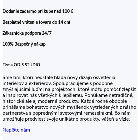
Dodanie zadarmo pri kupe nad 100 Є
Bezplatné vrátenie tovaru do 14 dní
Zákaznícka podpora 24/7
100% Bezpečný nákup
Firma ODIS STUDIO
Sme tím, ktorí neustále hľadá nový dizajn osvetlenia
interiérov a exteriérov. Spolupracujeme s podobne
zmýšľajúcimi ľuďmi na projektoch, ktoré môžu pomôcť zlepšiť
a inšpirovať nás všetkých k lepšiemu. Ponúkame netradičné,
historické ale aj moderné produkty. Každé ročné obdobie
prinášame bohatstvo nových myšlienok vytriedených z nášho
partnerstva s poprednými svetovými remeselníkmi, čo nám
umožňuje predviesť svoje unikátne produkty, vášeň a vízie.
Napíšte nám