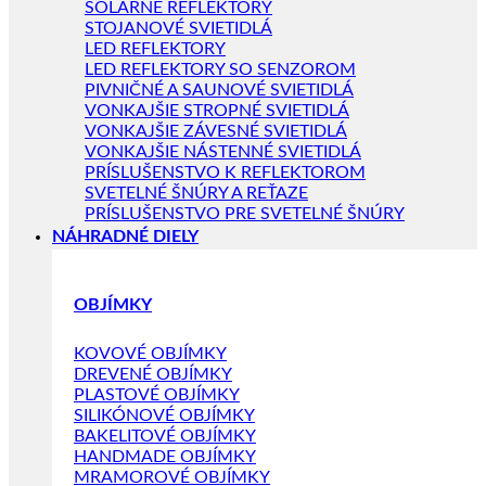
SOLÁRNE REFLEKTORY
STOJANOVÉ SVIETIDLÁ
LED REFLEKTORY
LED REFLEKTORY SO SENZOROM
PIVNIČNÉ A SAUNOVÉ SVIETIDLÁ
VONKAJŠIE STROPNÉ SVIETIDLÁ
VONKAJŠIE ZÁVESNÉ SVIETIDLÁ
VONKAJŠIE NÁSTENNÉ SVIETIDLÁ
PRÍSLUŠENSTVO K REFLEKTOROM
SVETELNÉ ŠNÚRY A REŤAZE
PRÍSLUŠENSTVO PRE SVETELNÉ ŠNÚRY
NÁHRADNÉ DIELY
OBJÍMKY
KOVOVÉ OBJÍMKY
DREVENÉ OBJÍMKY
PLASTOVÉ OBJÍMKY
SILIKÓNOVÉ OBJÍMKY
BAKELITOVÉ OBJÍMKY
HANDMADE OBJÍMKY
MRAMOROVÉ OBJÍMKY