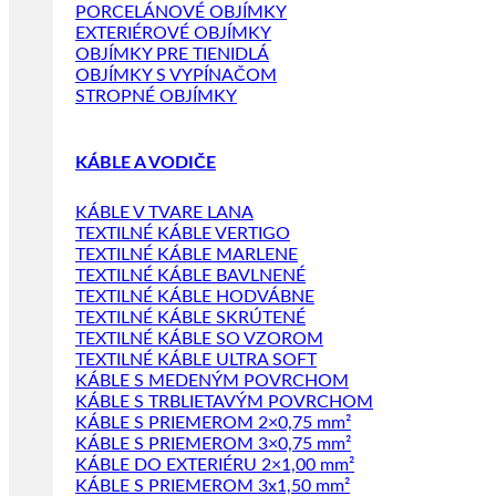
PORCELÁNOVÉ OBJÍMKY
EXTERIÉROVÉ OBJÍMKY
OBJÍMKY PRE TIENIDLÁ
OBJÍMKY S VYPÍNAČOM
STROPNÉ OBJÍMKY
KÁBLE A VODIČE
KÁBLE V TVARE LANA
TEXTILNÉ KÁBLE VERTIGO
TEXTILNÉ KÁBLE MARLENE
TEXTILNÉ KÁBLE BAVLNENÉ
TEXTILNÉ KÁBLE HODVÁBNE
TEXTILNÉ KÁBLE SKRÚTENÉ
TEXTILNÉ KÁBLE SO VZOROM
TEXTILNÉ KÁBLE ULTRA SOFT
KÁBLE S MEDENÝM POVRCHOM
KÁBLE S TRBLIETAVÝM POVRCHOM
KÁBLE S PRIEMEROM 2×0,75 mm²
KÁBLE S PRIEMEROM 3×0,75 mm²
KÁBLE DO EXTERIÉRU 2×1,00 mm²
KÁBLE S PRIEMEROM 3x1,50 mm²