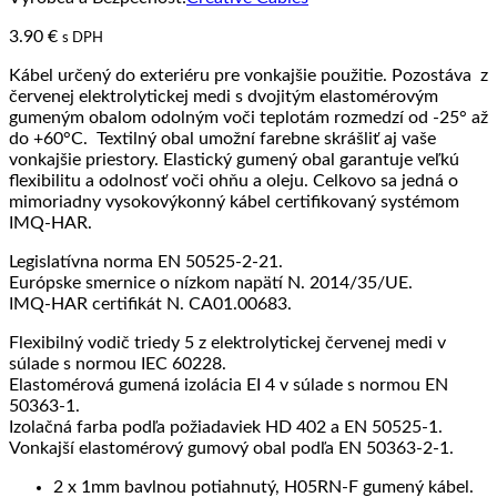
3.90
€
s DPH
Kábel určený do exteriéru pre vonkajšie použitie. Pozostáva z
červenej elektrolytickej medi s dvojitým elastomérovým
gumeným obalom odolným voči teplotám rozmedzí od -25° až
do +60°C. Textilný obal umožní farebne skrášliť aj vaše
vonkajšie priestory. Elastický gumený obal garantuje veľkú
flexibilitu a odolnosť voči ohňu a oleju. Celkovo sa jedná o
mimoriadny vysokovýkonný kábel certifikovaný systémom
IMQ-HAR.
Legislatívna norma EN 50525-2-21.
Európske smernice o nízkom napätí N. 2014/35/UE.
IMQ-HAR certifikát N. CA01.00683.
Flexibilný vodič triedy 5 z elektrolytickej červenej medi v
súlade s normou IEC 60228.
Elastomérová gumená izolácia EI 4 v súlade s normou EN
50363-1.
Izolačná farba podľa požiadaviek HD 402 a EN 50525-1.
Vonkajší elastomérový gumový obal podľa EN 50363-2-1.
2 x 1mm bavlnou potiahnutý, H05RN-F gumený kábel.