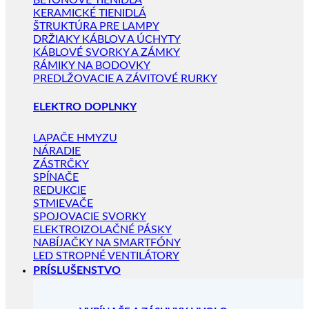
BETÓNOVÉ TIENIDLÁ
KERAMICKÉ TIENIDLÁ
ŠTRUKTÚRA PRE LAMPY
DRŽIAKY KÁBLOV A ÚCHYTY
KÁBLOVÉ SVORKY A ZÁMKY
RÁMIKY NA BODOVKY
PREDLŽOVACIE A ZÁVITOVÉ RURKY
ELEKTRO DOPLNKY
LAPAČE HMYZU
NÁRADIE
ZÁSTRČKY
SPÍNAČE
REDUKCIE
STMIEVAČE
SPOJOVACIE SVORKY
ELEKTROIZOLAČNÉ PÁSKY
NABÍJAČKY NA SMARTFÓNY
LED STROPNÉ VENTILÁTORY
PRÍSLUŠENSTVO