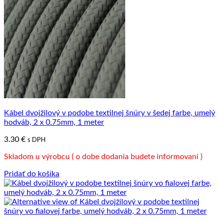
Kábel dvojžilový v podobe textilnej šnúry v šedej farbe, umelý
hodváb, 2 x 0.75mm, 1 meter
3.30
€
s DPH
Skladom u výrobcu ( o dobe dodania budete informovaní )
Pridať do košíka