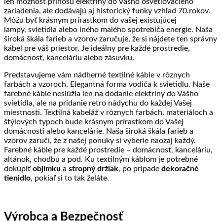
len možnosť prínosu elektriny do Vášho osvetlovacieho
zariadenia, ale dodávajú aj historický funky vzhľad 70.rokov.
Môžu byť krásnym prírastkom do vašej existujúcej
lampy, svietidla alebo iného malého spotrebiča energie. Naša
široká škála farieb a vzorov zaručuje, že si nájdete ten správny
kábel pre váš priestor. Je ideálny pre každé prostredie,
domácnosť, kanceláriu alebo zásuvku.
Predstavujeme vám nádherné textilné káble v rôznych
farbách a vzoroch. Elegantná forma vodiča k svietidlu. Naše
farebné káble neslúžia len na dodanie elektriny do Vášho
svietidla, ale na pridanie retro nádychu do každej Vašej
miestnosti. Textilná kabeláž v rôznych farbách, materiáloch a
štýlových typoch bude krásnym prírastkom do Vašej
domácnosti alebo kancelárie. Naša široká škála farieb a
vzorov zaručí, že z našej ponuky si vyberie naozaj každý.
Farebné káble pre každé prostredie – domácnosť, kanceláriu,
altánok, chodbu a pod. Ku textilným káblom je potrebné
dokúpiť
objímku
a
stropný držiak
, po prípade
dekoračné
tienidlo
, pokiaľ si to tak želáte.
Výrobca a Bezpečnosť