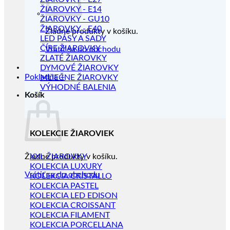
ŽIAROVKY - E14
ŽIAROVKY - GU10
ŽIAROVKY - E40
Žiadne produkty v košíku.
LED PÁSY A SADY
ČÍRE ŽIAROVKY
Vrátiť sa do obchodu
ZLATÉ ŽIAROVKY
DYMOVÉ ŽIAROVKY
Pokladňa
+
MLIEČNE ŽIAROVKY
VÝHODNÉ BALENIA
Košík
KOLEKCIE ŽIAROVIEK
Žiadne produkty v košíku.
XXL ŽIAROVKY
KOLEKCIA LUXURY
Vrátiť sa do obchodu
KOLEKCIA CRISTALLO
KOLEKCIA PASTEL
KOLEKCIA LED EDISON
KOLEKCIA CROISSANT
KOLEKCIA FILAMENT
KOLEKCIA PORCELLANA