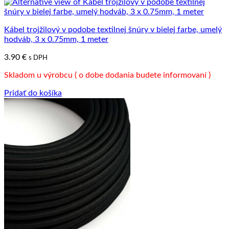
Kábel trojžilový v podobe textilnej šnúry v bielej farbe, umelý
hodváb, 3 x 0.75mm, 1 meter
3.90
€
s DPH
Skladom u výrobcu ( o dobe dodania budete informovaní )
Pridať do košíka