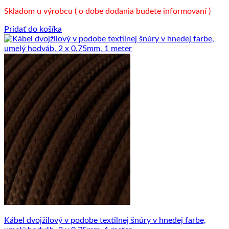
Skladom u výrobcu ( o dobe dodania budete informovaní )
Pridať do košíka
Kábel dvojžilový v podobe textilnej šnúry v hnedej farbe,