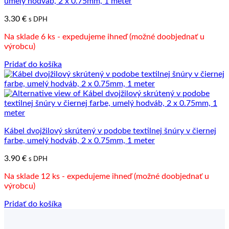
umelý hodváb, 2 x 0.75mm, 1 meter
3.30
€
s DPH
Na sklade 6 ks - expedujeme ihneď (možné doobjednať u
výrobcu)
Pridať do košíka
Kábel dvojžilový skrútený v podobe textilnej šnúry v čiernej
farbe, umelý hodváb, 2 x 0.75mm, 1 meter
3.90
€
s DPH
Na sklade 12 ks - expedujeme ihneď (možné doobjednať u
výrobcu)
Pridať do košíka