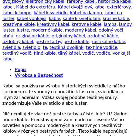
dvojžilový
,
elektronický kábel
,
farebný kábel
,
historická kábel
,
podobe
kábel
,
Kábel do exteriéru
,
Kábel dvojžilový
,
kábel exteriérový
,
textilnej
kábel k lampe
,
kábel k svietidlu
,
kábel na lampu
,
kábel na
šnúry
luster
,
kábel vonkajší
,
káble
,
káble k svietidlám
,
krásne káble
,
so
kreatívne káble
,
kreatívny kábel
,
kretívne káble
,
lampa
,
lampy
,
vzorom,
luster
,
lustre
,
moderné káble
,
moderný kábel
,
odolný voči
Pixel,
ohňu
,
originálne káble
,
originálny kábel
,
ozdobná káble
,
bavlna,
ozdobný kábel
,
pestré farby
,
pestré káble
,
rustikálne káble
,
2
svietidlá
,
svietidlo
,
te
,
textilná dvojlink
,
textilné vodiče
,
x
textilný vodič
,
tilné káble
,
tilný kábel
,
vodič
,
vodiče
,
vonkajší
1mm,
kábel
1
meter
Popis
Výrobca a Bezpečnosť
Kábel sa používa na výrobu historických svietidiel z nášho
sortimentu. Je vhodný na použitie k lustrom, svietidlám a
iným zariadeniám. Vďaka svojej podobe textilnej šnúry,
zmodernizuje Vaše svietidlo alebo luster.
Nič nemilujete viac než pestré farby a čisté línie? Už žiadne
nudné káble. Predstavujeme vám moderné riešenie Vášho
osvetlenia pomocou moderných a kreatívnych textilných
káblov v rôznych pestrých farbách. Tieto káble neponúkajú