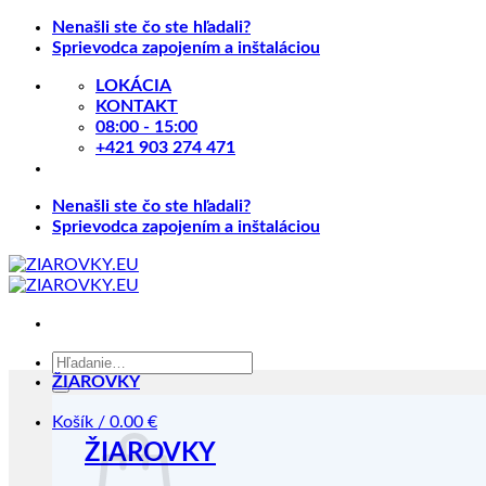
Skip
Nenašli ste čo ste hľadali?
to
Sprievodca zapojením a inštaláciou
content
LOKÁCIA
KONTAKT
08:00 - 15:00
+421 903 274 471
Nenašli ste čo ste hľadali?
Sprievodca zapojením a inštaláciou
Hľadať:
ŽIAROVKY
Košík /
0.00
€
ŽIAROVKY