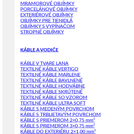
MRAMOROVÉ OBJÍMKY
PORCELÁNOVÉ OBJÍMKY
EXTERIÉROVÉ OBJÍMKY
OBJÍMKY PRE TIENIDLÁ
OBJÍMKY S VYPÍNAČOM
STROPNÉ OBJÍMKY
KÁBLE A VODIČE
KÁBLE V TVARE LANA
TEXTILNÉ KÁBLE VERTIGO
TEXTILNÉ KÁBLE MARLENE
TEXTILNÉ KÁBLE BAVLNENÉ
TEXTILNÉ KÁBLE HODVÁBNE
TEXTILNÉ KÁBLE SKRÚTENÉ
TEXTILNÉ KÁBLE SO VZOROM
TEXTILNÉ KÁBLE ULTRA SOFT
KÁBLE S MEDENÝM POVRCHOM
KÁBLE S TRBLIETAVÝM POVRCHOM
KÁBLE S PRIEMEROM 2×0,75 mm²
KÁBLE S PRIEMEROM 3×0,75 mm²
KÁBLE DO EXTERIÉRU 2×1,00 mm²