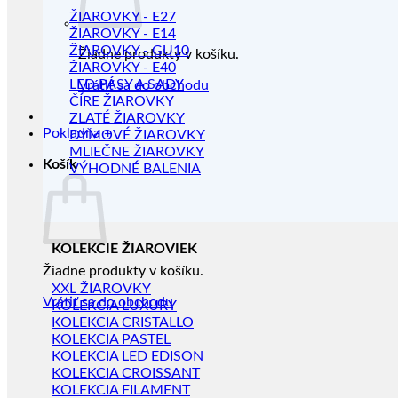
ŽIAROVKY - E27
ŽIAROVKY - E14
ŽIAROVKY - GU10
Žiadne produkty v košíku.
ŽIAROVKY - E40
LED PÁSY A SADY
Vrátiť sa do obchodu
ČÍRE ŽIAROVKY
ZLATÉ ŽIAROVKY
Pokladňa
+
DYMOVÉ ŽIAROVKY
MLIEČNE ŽIAROVKY
Košík
VÝHODNÉ BALENIA
KOLEKCIE ŽIAROVIEK
Žiadne produkty v košíku.
XXL ŽIAROVKY
Vrátiť sa do obchodu
KOLEKCIA LUXURY
KOLEKCIA CRISTALLO
KOLEKCIA PASTEL
KOLEKCIA LED EDISON
KOLEKCIA CROISSANT
KOLEKCIA FILAMENT