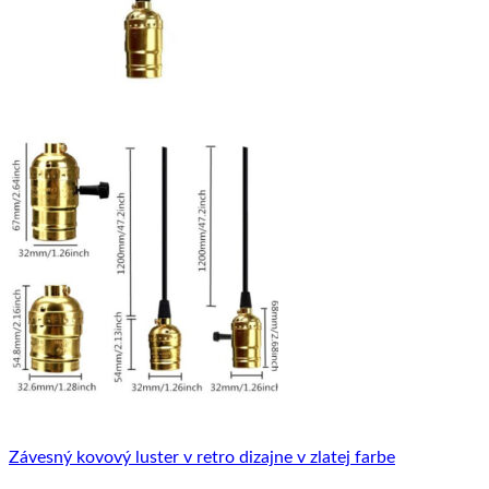
Závesný kovový luster v retro dizajne v zlatej farbe