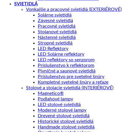
SVIETIDLÁ
Vonkajšie a pracovné svietidlá (EXTERIÉROVÉ)
Solárne svietidlá
Závesné svietidlá
Pracovné svietidlá
Stojanové svietidlá
Nástenné svietidlá
Stropné svietidlá
LED Reflektory
LED Solárne reflektory
LED reflektory so senzorom
Príslušenstvo k reflektorom
Pivničné a saunové svietidlá
Príslušenstvo pre svetelné šnúry
Kompletné svetelné šnúry a reťaze
Stolové a stojacie svietidlá (INTERIÉROVÉ)
Magnetico®
Podlahové lampy
LED stolové svietidlá
Moderné stolové lampy
Drevené stolové svietidlá
Historické stolové svietidlá
Handmade stolové svietidlá