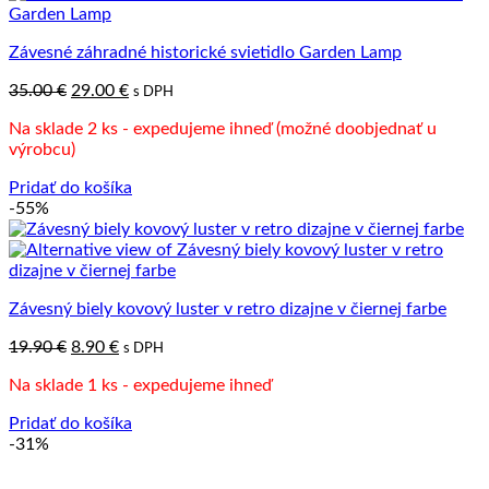
Závesné záhradné historické svietidlo Garden Lamp
Pôvodná
Aktuálna
35.00
€
29.00
€
s DPH
cena
cena
Na sklade 2 ks - expedujeme ihneď (možné doobjednať u
bola:
je:
výrobcu)
35.00 €.
29.00 €.
Pridať do košíka
-55%
Závesný biely kovový luster v retro dizajne v čiernej farbe
Pôvodná
Aktuálna
19.90
€
8.90
€
s DPH
cena
cena
Na sklade 1 ks - expedujeme ihneď
bola:
je:
19.90 €.
8.90 €.
Pridať do košíka
-31%