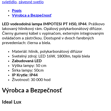
|
svietidlo
,
závesné svetlo
Ideal
Lux
Popis
Výrobca a Bezpečnosť
LED vodeodolná lampa IMPOTESI PT H50, IP44
. Práškovo
lakovaný hliníkový rám. Opálový polykarbonátový difúzor.
Čierny gumený kábel s vypínačom, externým integrovaným
ovládačom a zástrčkou. Dostupné v dvoch farebných
prevedeniach: čierna a biela.
Materiál: hliník, polykarbonátový difúzor
Svetelný zdroj: LED 16W, 1800lm, teplá biela
Zabudovaná LED
Výška lampy: 50 cm
Šírka lampy: 50cm
IP Krytie: IP44
Životnosť: 30 000 hod
Výrobca a Bezpečnosť
Ideal Lux