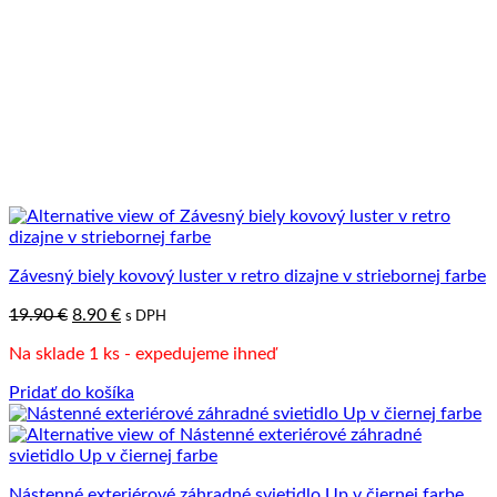
Závesný biely kovový luster v retro dizajne v striebornej farbe
Pôvodná
Aktuálna
19.90
€
8.90
€
s DPH
cena
cena
Na sklade 1 ks - expedujeme ihneď
bola:
je:
19.90 €.
8.90 €.
Pridať do košíka
Nástenné exteriérové záhradné svietidlo Up v čiernej farbe