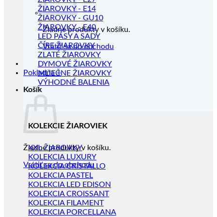
ŽIAROVKY - E14
ŽIAROVKY - GU10
ŽIAROVKY - E40
Žiadne produkty v košíku.
LED PÁSY A SADY
ČÍRE ŽIAROVKY
Vrátiť sa do obchodu
ZLATÉ ŽIAROVKY
DYMOVÉ ŽIAROVKY
Pokladňa
+
MLIEČNE ŽIAROVKY
VÝHODNÉ BALENIA
Košík
KOLEKCIE ŽIAROVIEK
Žiadne produkty v košíku.
XXL ŽIAROVKY
KOLEKCIA LUXURY
Vrátiť sa do obchodu
KOLEKCIA CRISTALLO
KOLEKCIA PASTEL
KOLEKCIA LED EDISON
KOLEKCIA CROISSANT
KOLEKCIA FILAMENT
KOLEKCIA PORCELLANA