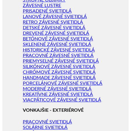
STROPNÉ OBJÍMKY
ZÁVESNÉ LUSTRE
PRISADENÉ SVIETIDLÁ
LANOVÉ ZÁVESNÉ SVIETIDLÁ
RETRO ZÁVESNÉ SVIETIDLÁ
DETSKÉ ZÁVESNÉ SVIETIDLÁ
DREVENÉ ZÁVESNÉ SVIETIDLÁ
BETÓNOVÉ ZÁVESNÉ SVIETIDLÁ
SKLENENÉ ZÁVESNÉ SVIETIDLÁ
HISTORICKÉ ZÁVESNÉ SVIETIDLÁ
PRACOVNÉ ZÁVESNÉ SVIETIDLÁ
PRIEMYSELNÉ ZÁVESNÉ SVIETIDLÁ
SILIKÓNOVÉ ZÁVESNÉ SVIETIDLÁ
CHRÓMOVÉ ZÁVESNÉ SVIETIDLÁ
HANDMADE ZÁVESNÉ SVIETIDLÁ
PORCELÁNOVÉ ZÁVESNÉ SVIETIDLÁ
MODERNÉ ZÁVESNÉ SVIETIDLÁ
KREATÍVNE ZÁVESNÉ SVIETIDLÁ
VIACPÄTICOVÉ ZÁVESNÉ SVIETIDLÁ
VONKAJŠIE - EXTERIÉROVÉ
PRACOVNÉ SVIETIDLÁ
SOLÁRNE SVIETIDLÁ