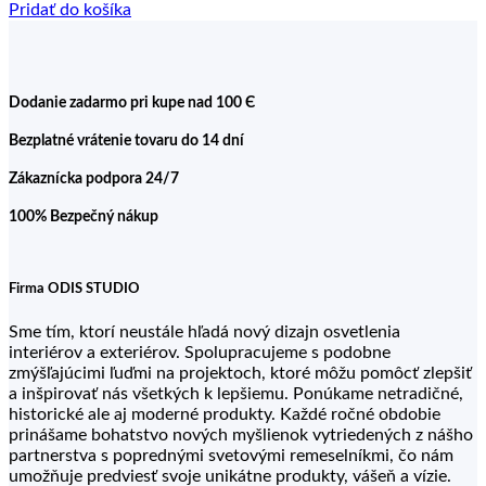
Pridať do košíka
Dodanie zadarmo pri kupe nad 100 Є
Bezplatné vrátenie tovaru do 14 dní
Zákaznícka podpora 24/7
100% Bezpečný nákup
Firma ODIS STUDIO
Sme tím, ktorí neustále hľadá nový dizajn osvetlenia
interiérov a exteriérov. Spolupracujeme s podobne
zmýšľajúcimi ľuďmi na projektoch, ktoré môžu pomôcť zlepšiť
a inšpirovať nás všetkých k lepšiemu. Ponúkame netradičné,
historické ale aj moderné produkty. Každé ročné obdobie
prinášame bohatstvo nových myšlienok vytriedených z nášho
partnerstva s poprednými svetovými remeselníkmi, čo nám
umožňuje predviesť svoje unikátne produkty, vášeň a vízie.