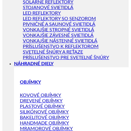
SOLÁRNE REFLEKTORY
STOJANOVÉ SVIETIDLÁ
LED REFLEKTORY
LED REFLEKTORY SO SENZOROM
PIVNIČNÉ A SAUNOVÉ SVIETIDLÁ
VONKAJŠIE STROPNÉ SVIETIDLÁ
VONKAJŠIE ZÁVESNÉ SVIETIDLÁ
VONKAJŠIE NÁSTENNÉ SVIETIDLÁ
PRÍSLUŠENSTVO K REFLEKTOROM
SVETELNÉ ŠNÚRY A REŤAZE
PRÍSLUŠENSTVO PRE SVETELNÉ ŠNÚRY
NÁHRADNÉ DIELY
OBJÍMKY
KOVOVÉ OBJÍMKY
DREVENÉ OBJÍMKY
PLASTOVÉ OBJÍMKY
SILIKÓNOVÉ OBJÍMKY
BAKELITOVÉ OBJÍMKY
HANDMADE OBJÍMKY
MRAMOROVÉ OBJÍMKY