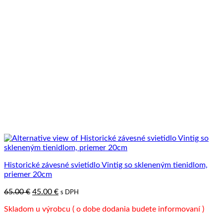
Historické závesné svietidlo Vintig so skleneným tienidlom,
priemer 20cm
Pôvodná
Aktuálna
65.00
€
45.00
€
s DPH
cena
cena
Skladom u výrobcu ( o dobe dodania budete informovaní )
bola:
je:
65.00 €.
45.00 €.