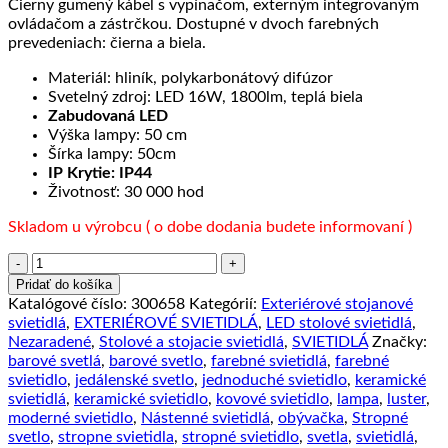
Čierny gumený kábel s vypínačom, externým integrovaným
ovládačom a zástrčkou. Dostupné v dvoch farebných
prevedeniach: čierna a biela.
Materiál: hliník, polykarbonátový difúzor
Svetelný zdroj: LED 16W, 1800lm, teplá biela
Zabudovaná LED
Výška lampy: 50 cm
Šírka lampy: 50cm
IP Krytie: IP44
Životnosť: 30 000 hod
Skladom u výrobcu ( o dobe dodania budete informovaní )
množstvo
LED
Pridať do košíka
vodeodolná
Katalógové číslo:
300658
Kategórií:
Exteriérové stojanové
lampa
svietidlá
,
EXTERIÉROVÉ SVIETIDLÁ
,
LED stolové svietidlá
,
IMPOTESI
Nezaradené
,
Stolové a stojacie svietidlá
,
SVIETIDLÁ
Značky:
PT
barové svetlá
,
barové svetlo
,
farebné svietidlá
,
farebné
H50,
svietidlo
,
jedálenské svetlo
,
jednoduché svietidlo
,
keramické
IP44,
svietidlá
,
keramické svietidlo
,
kovové svietidlo
,
lampa
,
luster
,
čierna
moderné svietidlo
,
Nástenné svietidlá
,
obývačka
,
Stropné
farba
svetlo
,
stropne svietidla
,
stropné svietidlo
,
svetla
,
svietidlá
,