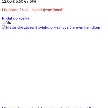
Pôvodná
Aktuálna
12.00
€
6.50
€
s DPH
cena
cena
Na sklade 26 ks - expedujeme ihneď
bola:
je:
12.00 €.
6.50 €.
Pridať do košíka
-43%