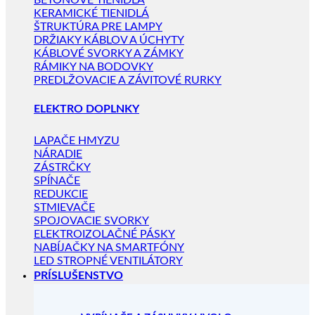
BETÓNOVÉ TIENIDLÁ
KERAMICKÉ TIENIDLÁ
ŠTRUKTÚRA PRE LAMPY
DRŽIAKY KÁBLOV A ÚCHYTY
KÁBLOVÉ SVORKY A ZÁMKY
RÁMIKY NA BODOVKY
PREDLŽOVACIE A ZÁVITOVÉ RURKY
ELEKTRO DOPLNKY
LAPAČE HMYZU
NÁRADIE
ZÁSTRČKY
SPÍNAČE
REDUKCIE
STMIEVAČE
SPOJOVACIE SVORKY
ELEKTROIZOLAČNÉ PÁSKY
NABÍJAČKY NA SMARTFÓNY
LED STROPNÉ VENTILÁTORY
PRÍSLUŠENSTVO