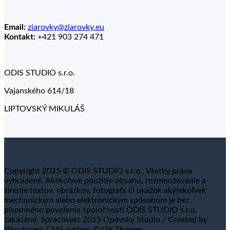
Email:
ziarovky@ziarovky.eu
Kontakt:
+421 903 274 471
ODIS STUDIO s.r.o.
Vajanského 614/18
LIPTOVSKÝ MIKULÁŠ
Copyright 2025 © ODIS STUDIO s.r.o., Všetky práva
vyhradené. Akékoľvek použitie obsahu, rozmnožovanie a
šírenie textov, obrázkov, fotografií či ukážok akýmkoľvek
mechanickým alebo elektronickým spôsobom je bez
písomného povolenia spoločnosti ODIS STUDIO s.r.o.
zakázané. Spracovalo 2015 Opavsky Studio / Created by
Wordpress CMS system © UX Themes