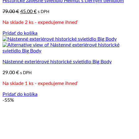
Historické závesné svietidlo Helmut s čiernym tienidlom
Pôvodná
Aktuálna
79.00
€
45.00
€
s DPH
cena
cena
Na sklade 2 ks - expedujeme ihneď
bola:
je:
79.00 €.
45.00 €.
Pridať do košíka
Nástenné exteriérové historické svietidlo Big Body
29.00
€
s DPH
Na sklade 1 ks - expedujeme ihneď
Pridať do košíka
-55%