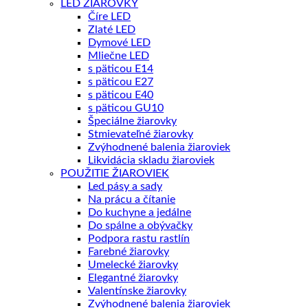
LED ŽIAROVKY
Číre LED
Zlaté LED
Dymové LED
Mliečne LED
s päticou E14
s päticou E27
s päticou E40
s päticou GU10
Špeciálne žiarovky
Stmievateľné žiarovky
Zvýhodnené balenia žiaroviek
Likvidácia skladu žiaroviek
POUŽITIE ŽIAROVIEK
Led pásy a sady
Na prácu a čítanie
Do kuchyne a jedálne
Do spálne a obývačky
Podpora rastu rastlín
Farebné žiarovky
Umelecké žiarovky
Elegantné žiarovky
Valentínske žiarovky
Zvýhodnené balenia žiaroviek