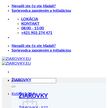
Skip
Nenašli ste čo ste hľadali?
to
Sprievodca zapojením a inštaláciou
content
LOKÁCIA
KONTAKT
08:00 - 15:00
+421 903 274 471
Nenašli ste čo ste hľadali?
Sprievodca zapojením a inštaláciou
Hľadať:
ŽIAROVKY
Košík /
0.00
€
ŽIAROVKY
ŽIAROVKY - E27