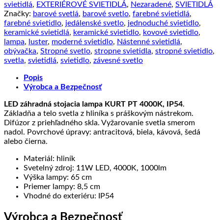
stojacia
svietidlá
,
EXTERIÉROVÉ SVIETIDLÁ
,
Nezaradené
,
SVIETIDLÁ
lampa
Značky:
barové svetlá
,
barové svetlo
,
farebné svietidlá
,
KURT
farebné svietidlo
,
jedálenské svetlo
,
jednoduché svietidlo
,
PT
keramické svietidlá
,
keramické svietidlo
,
kovové svietidlo
,
4000K,
lampa
,
luster
,
moderné svietidlo
,
Nástenné svietidlá
,
IP54,
obývačka
,
Stropné svetlo
,
stropne svietidla
,
stropné svietidlo
,
čierna
svetla
,
svietidlá
,
svietidlo
,
závesné svetlo
farba
|
Popis
Ideal
Výrobca a Bezpečnosť
Lux
LED záhradná stojacia lampa KURT PT 4000K, IP54
.
Základňa a telo svetla z hliníka s práškovým nástrekom.
Difúzor z priehľadného skla. Vyžarovanie svetla smerom
nadol. Povrchové úpravy: antracitová, biela, kávová, šedá
alebo čierna.
Materiál: hliník
Svetelný zdroj: 11W LED, 4000K, 1000lm
Výška lampy: 65 cm
Priemer lampy: 8,5 cm
Vhodné do exteriéru: IP54
Výrobca a Bezpečnosť