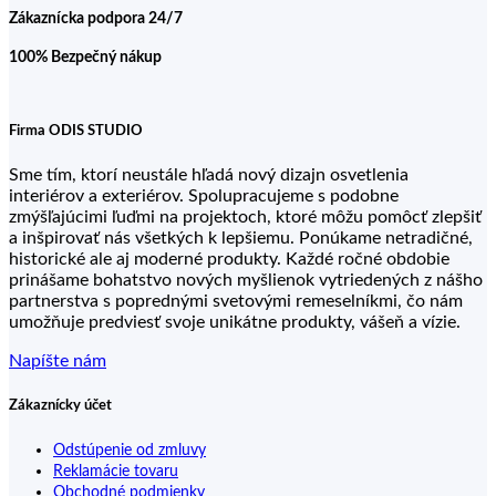
Zákaznícka podpora 24/7
100% Bezpečný nákup
Firma ODIS STUDIO
Sme tím, ktorí neustále hľadá nový dizajn osvetlenia
interiérov a exteriérov. Spolupracujeme s podobne
zmýšľajúcimi ľuďmi na projektoch, ktoré môžu pomôcť zlepšiť
a inšpirovať nás všetkých k lepšiemu. Ponúkame netradičné,
historické ale aj moderné produkty. Každé ročné obdobie
prinášame bohatstvo nových myšlienok vytriedených z nášho
partnerstva s poprednými svetovými remeselníkmi, čo nám
umožňuje predviesť svoje unikátne produkty, vášeň a vízie.
Napíšte nám
Zákaznícky účet
Odstúpenie od zmluvy
Reklamácie tovaru
Obchodné podmienky