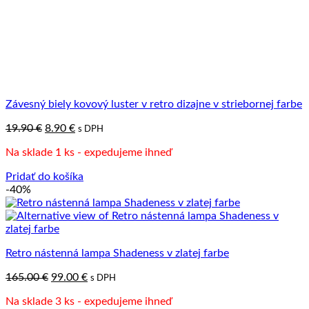
Závesný biely kovový luster v retro dizajne v striebornej farbe
Pôvodná
Aktuálna
19.90
€
8.90
€
s DPH
cena
cena
Na sklade 1 ks - expedujeme ihneď
bola:
je:
19.90 €.
8.90 €.
Pridať do košíka
-40%
Retro nástenná lampa Shadeness v zlatej farbe
Pôvodná
Aktuálna
165.00
€
99.00
€
s DPH
cena
cena
Na sklade 3 ks - expedujeme ihneď
bola:
je: