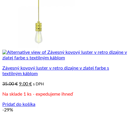
Závesný kovový luster v retro dizajne v zlatej farbe s
textilným káblom
Pôvodná
Aktuálna
35.00
€
9.00
€
s DPH
cena
cena
Na sklade 1 ks - expedujeme ihneď
bola:
je:
35.00 €.
9.00 €.
Pridať do košíka
-29%