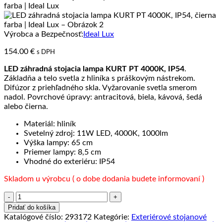
Výrobca a Bezpečnosť:
Ideal Lux
154.00
€
s DPH
LED záhradná stojacia lampa KURT PT 4000K, IP54
.
Základňa a telo svetla z hliníka s práškovým nástrekom.
Difúzor z priehľadného skla. Vyžarovanie svetla smerom
nadol. Povrchové úpravy: antracitová, biela, kávová, šedá
alebo čierna.
Materiál: hliník
Svetelný zdroj: 11W LED, 4000K, 1000lm
Výška lampy: 65 cm
Priemer lampy: 8,5 cm
Vhodné do exteriéru: IP54
Skladom u výrobcu ( o dobe dodania budete informovaní )
množstvo
LED
Pridať do košíka
záhradná
Katalógové číslo:
293172
Kategórie:
Exteriérové stojanové