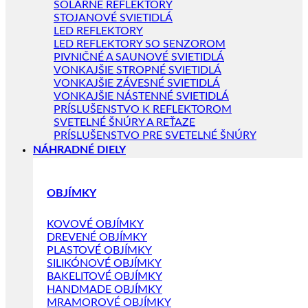
SOLÁRNE REFLEKTORY
STOJANOVÉ SVIETIDLÁ
LED REFLEKTORY
LED REFLEKTORY SO SENZOROM
PIVNIČNÉ A SAUNOVÉ SVIETIDLÁ
VONKAJŠIE STROPNÉ SVIETIDLÁ
VONKAJŠIE ZÁVESNÉ SVIETIDLÁ
VONKAJŠIE NÁSTENNÉ SVIETIDLÁ
PRÍSLUŠENSTVO K REFLEKTOROM
SVETELNÉ ŠNÚRY A REŤAZE
PRÍSLUŠENSTVO PRE SVETELNÉ ŠNÚRY
NÁHRADNÉ DIELY
OBJÍMKY
KOVOVÉ OBJÍMKY
DREVENÉ OBJÍMKY
PLASTOVÉ OBJÍMKY
SILIKÓNOVÉ OBJÍMKY
BAKELITOVÉ OBJÍMKY
HANDMADE OBJÍMKY
MRAMOROVÉ OBJÍMKY