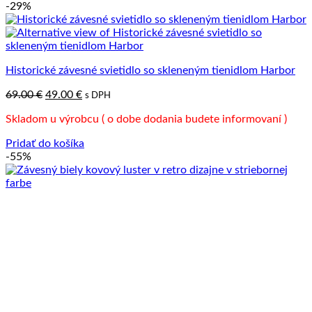
-29%
Historické závesné svietidlo so skleneným tienidlom Harbor
Pôvodná
Aktuálna
69.00
€
49.00
€
s DPH
cena
cena
Skladom u výrobcu ( o dobe dodania budete informovaní )
bola:
je:
69.00 €.
49.00 €.
Pridať do košíka
-55%