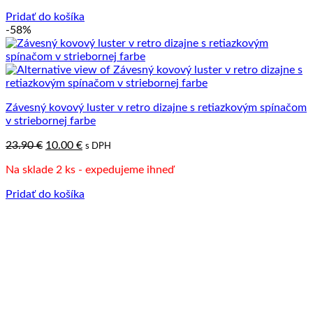
165.00 €.
99.00 €.
Pridať do košíka
-58%
Závesný kovový luster v retro dizajne s retiazkovým spínačom
v striebornej farbe
Pôvodná
Aktuálna
23.90
€
10.00
€
s DPH
cena
cena
Na sklade 2 ks - expedujeme ihneď
bola:
je:
23.90 €.
10.00 €.
Pridať do košíka