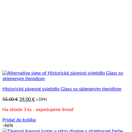
Historické závesné svietidlo Glass so skleneným tienidlom
Pôvodná
Aktuálna
55.00
€
39.00
€
s DPH
cena
cena
Na sklade 3 ks - expedujeme ihneď
bola:
je:
55.00 €.
39.00 €.
Pridať do košíka
-46%