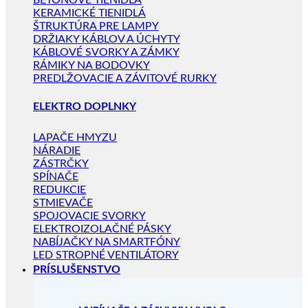
BETÓNOVÉ TIENIDLÁ
KERAMICKÉ TIENIDLÁ
ŠTRUKTÚRA PRE LAMPY
DRŽIAKY KÁBLOV A ÚCHYTY
KÁBLOVÉ SVORKY A ZÁMKY
RÁMIKY NA BODOVKY
PREDLŽOVACIE A ZÁVITOVÉ RURKY
ELEKTRO DOPLNKY
LAPAČE HMYZU
NÁRADIE
ZÁSTRČKY
SPÍNAČE
REDUKCIE
STMIEVAČE
SPOJOVACIE SVORKY
ELEKTROIZOLAČNÉ PÁSKY
NABÍJAČKY NA SMARTFÓNY
LED STROPNÉ VENTILÁTORY
PRÍSLUŠENSTVO