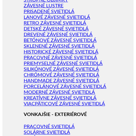
STROPNÉ OBJÍMKY
ZÁVESNÉ LUSTRE
PRISADENÉ SVIETIDLÁ
LANOVÉ ZÁVESNÉ SVIETIDLÁ
RETRO ZÁVESNÉ SVIETIDLÁ
DETSKÉ ZÁVESNÉ SVIETIDLÁ
DREVENÉ ZÁVESNÉ SVIETIDLÁ
BETÓNOVÉ ZÁVESNÉ SVIETIDLÁ
SKLENENÉ ZÁVESNÉ SVIETIDLÁ
HISTORICKÉ ZÁVESNÉ SVIETIDLÁ
PRACOVNÉ ZÁVESNÉ SVIETIDLÁ
PRIEMYSELNÉ ZÁVESNÉ SVIETIDLÁ
SILIKÓNOVÉ ZÁVESNÉ SVIETIDLÁ
CHRÓMOVÉ ZÁVESNÉ SVIETIDLÁ
HANDMADE ZÁVESNÉ SVIETIDLÁ
PORCELÁNOVÉ ZÁVESNÉ SVIETIDLÁ
MODERNÉ ZÁVESNÉ SVIETIDLÁ
KREATÍVNE ZÁVESNÉ SVIETIDLÁ
VIACPÄTICOVÉ ZÁVESNÉ SVIETIDLÁ
VONKAJŠIE - EXTERIÉROVÉ
PRACOVNÉ SVIETIDLÁ
SOLÁRNE SVIETIDLÁ