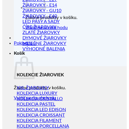
ŽIAROVKY - E14
ŽIAROVKY - GU10
ŽIAROVKY - E40
Žiadne produkty v košíku.
LED PÁSY A SADY
ČÍRE ŽIAROVKY
Vrátiť sa do obchodu
ZLATÉ ŽIAROVKY
DYMOVÉ ŽIAROVKY
Pokladňa
+
MLIEČNE ŽIAROVKY
VÝHODNÉ BALENIA
Košík
KOLEKCIE ŽIAROVIEK
Žiadne produkty v košíku.
XXL ŽIAROVKY
KOLEKCIA LUXURY
Vrátiť sa do obchodu
KOLEKCIA CRISTALLO
KOLEKCIA PASTEL
KOLEKCIA LED EDISON
KOLEKCIA CROISSANT
KOLEKCIA FILAMENT
KOLEKCIA PORCELLANA