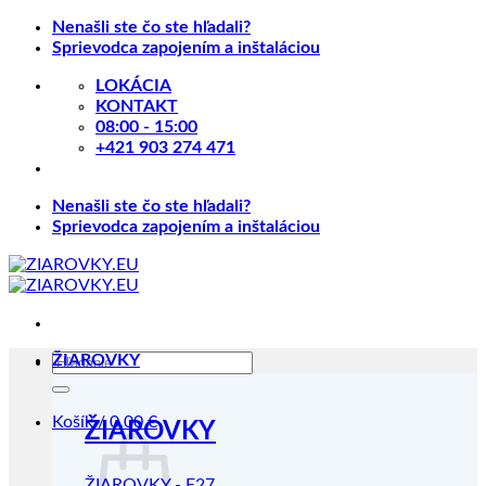
Skip
Nenašli ste čo ste hľadali?
to
Sprievodca zapojením a inštaláciou
content
LOKÁCIA
KONTAKT
08:00 - 15:00
+421 903 274 471
Nenašli ste čo ste hľadali?
Sprievodca zapojením a inštaláciou
Hľadať:
ŽIAROVKY
Košík /
0.00
€
ŽIAROVKY
ŽIAROVKY - E27