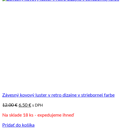
Závesný kovový luster v retro dizajne v striebornej farbe
Pôvodná
Aktuálna
12.00
€
6.50
€
s DPH
cena
cena
Na sklade 18 ks - expedujeme ihneď
bola:
je:
12.00 €.
6.50 €.
Pridať do košíka