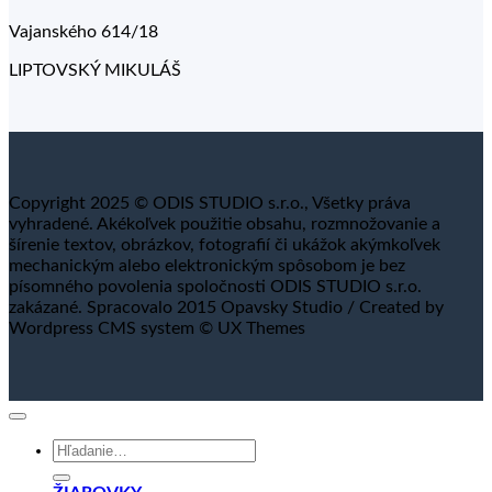
Vajanského 614/18
LIPTOVSKÝ MIKULÁŠ
Copyright 2025 © ODIS STUDIO s.r.o., Všetky práva
vyhradené. Akékoľvek použitie obsahu, rozmnožovanie a
šírenie textov, obrázkov, fotografií či ukážok akýmkoľvek
mechanickým alebo elektronickým spôsobom je bez
písomného povolenia spoločnosti ODIS STUDIO s.r.o.
zakázané. Spracovalo 2015 Opavsky Studio / Created by
Wordpress CMS system © UX Themes
Hľadať: