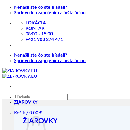
Skip
Nenašli ste čo ste hľadali?
to
Sprievodca zapojením a inštaláciou
content
LOKÁCIA
KONTAKT
08:00 - 15:00
+421 903 274 471
Nenašli ste čo ste hľadali?
Sprievodca zapojením a inštaláciou
Hľadať:
ŽIAROVKY
Košík /
0.00
€
ŽIAROVKY