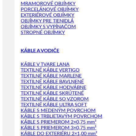
MRAMOROVÉ OBJÍMKY
PORCELÁNOVÉ OBJÍMKY
EXTERIÉROVÉ OBJÍMKY
OBJÍMKY PRE TIENIDLÁ
OBJÍMKY S VYPÍNAČOM
STROPNÉ OBJÍMKY
KÁBLE A VODIČE
KÁBLE V TVARE LANA
TEXTILNÉ KÁBLE VERTIGO
TEXTILNÉ KÁBLE MARLENE
TEXTILNÉ KÁBLE BAVLNENÉ
TEXTILNÉ KÁBLE HODVÁBNE
TEXTILNÉ KÁBLE SKRÚTENÉ
TEXTILNÉ KÁBLE SO VZOROM
TEXTILNÉ KÁBLE ULTRA SOFT
KÁBLE S MEDENÝM POVRCHOM
KÁBLE S TRBLIETAVÝM POVRCHOM
KÁBLE S PRIEMEROM 2×0,75 mm²
KÁBLE S PRIEMEROM 3×0,75 mm²
KÁBLE DO EXTERIÉRU 2×1,00 mm²