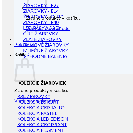
ŽIAROVKY - E27
ŽIAROVKY - E14
ŽIAROVKY - GU10
Žiadne produkty v košíku.
ŽIAROVKY - E40
LED PÁSY A SADY
Vrátiť sa do obchodu
ČÍRE ŽIAROVKY
ZLATÉ ŽIAROVKY
Pokladňa
+
DYMOVÉ ŽIAROVKY
MLIEČNE ŽIAROVKY
Košík
VÝHODNÉ BALENIA
KOLEKCIE ŽIAROVIEK
Žiadne produkty v košíku.
XXL ŽIAROVKY
Vrátiť sa do obchodu
KOLEKCIA LUXURY
KOLEKCIA CRISTALLO
KOLEKCIA PASTEL
KOLEKCIA LED EDISON
KOLEKCIA CROISSANT
KOLEKCIA FILAMENT