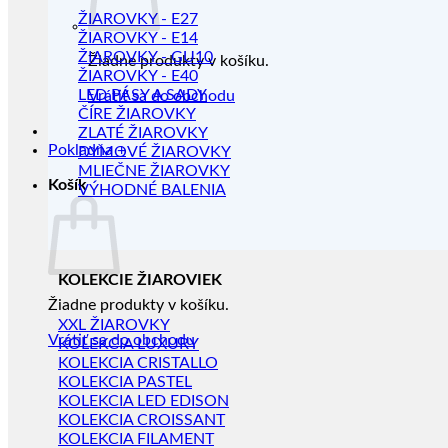
ŽIAROVKY - E27
ŽIAROVKY - E14
ŽIAROVKY - GU10
Žiadne produkty v košíku.
ŽIAROVKY - E40
LED PÁSY A SADY
Vrátiť sa do obchodu
ČÍRE ŽIAROVKY
ZLATÉ ŽIAROVKY
Pokladňa
+
DYMOVÉ ŽIAROVKY
MLIEČNE ŽIAROVKY
Košík
VÝHODNÉ BALENIA
KOLEKCIE ŽIAROVIEK
Žiadne produkty v košíku.
XXL ŽIAROVKY
Vrátiť sa do obchodu
KOLEKCIA LUXURY
KOLEKCIA CRISTALLO
KOLEKCIA PASTEL
KOLEKCIA LED EDISON
KOLEKCIA CROISSANT
KOLEKCIA FILAMENT