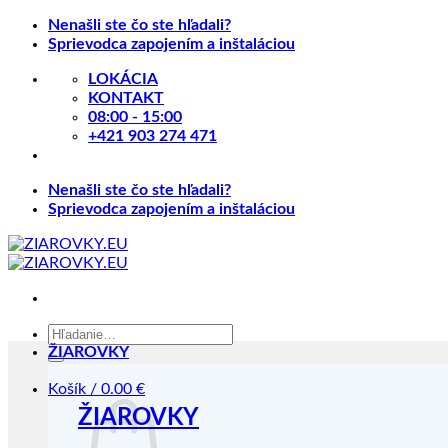
Skip
Nenašli ste čo ste hľadali?
to
Sprievodca zapojením a inštaláciou
content
LOKÁCIA
KONTAKT
08:00 - 15:00
+421 903 274 471
Nenašli ste čo ste hľadali?
Sprievodca zapojením a inštaláciou
Hľadať:
ŽIAROVKY
Košík /
0.00
€
ŽIAROVKY