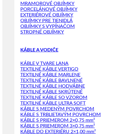
MRAMOROVÉ OBJÍMKY
PORCELÁNOVÉ OBJÍMKY
EXTERIÉROVÉ OBJÍMKY
OBJÍMKY PRE TIENIDLÁ
OBJÍMKY S VYPÍNAČOM
STROPNÉ OBJÍMKY
KÁBLE A VODIČE
KÁBLE V TVARE LANA
TEXTILNÉ KÁBLE VERTIGO
TEXTILNÉ KÁBLE MARLENE
TEXTILNÉ KÁBLE BAVLNENÉ
TEXTILNÉ KÁBLE HODVÁBNE
TEXTILNÉ KÁBLE SKRÚTENÉ
TEXTILNÉ KÁBLE SO VZOROM
TEXTILNÉ KÁBLE ULTRA SOFT
KÁBLE S MEDENÝM POVRCHOM
KÁBLE S TRBLIETAVÝM POVRCHOM
KÁBLE S PRIEMEROM 2×0,75 mm²
KÁBLE S PRIEMEROM 3×0,75 mm²
KÁBLE DO EXTERIÉRU 2×1,00 mm²