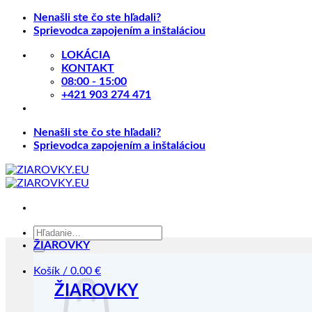
Skip
Nenašli ste čo ste hľadali?
to
Sprievodca zapojením a inštaláciou
content
LOKÁCIA
KONTAKT
08:00 - 15:00
+421 903 274 471
Nenašli ste čo ste hľadali?
Sprievodca zapojením a inštaláciou
Hľadať:
ŽIAROVKY
Košík /
0.00
€
ŽIAROVKY