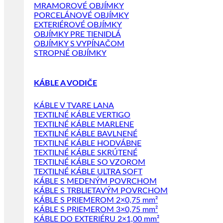
MRAMOROVÉ OBJÍMKY
PORCELÁNOVÉ OBJÍMKY
EXTERIÉROVÉ OBJÍMKY
OBJÍMKY PRE TIENIDLÁ
OBJÍMKY S VYPÍNAČOM
STROPNÉ OBJÍMKY
KÁBLE A VODIČE
KÁBLE V TVARE LANA
TEXTILNÉ KÁBLE VERTIGO
TEXTILNÉ KÁBLE MARLENE
TEXTILNÉ KÁBLE BAVLNENÉ
TEXTILNÉ KÁBLE HODVÁBNE
TEXTILNÉ KÁBLE SKRÚTENÉ
TEXTILNÉ KÁBLE SO VZOROM
TEXTILNÉ KÁBLE ULTRA SOFT
KÁBLE S MEDENÝM POVRCHOM
KÁBLE S TRBLIETAVÝM POVRCHOM
KÁBLE S PRIEMEROM 2×0,75 mm²
KÁBLE S PRIEMEROM 3×0,75 mm²
KÁBLE DO EXTERIÉRU 2×1,00 mm²