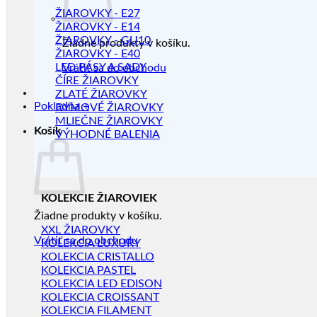
ŽIAROVKY - E27
ŽIAROVKY - E14
ŽIAROVKY - GU10
Žiadne produkty v košíku.
ŽIAROVKY - E40
LED PÁSY A SADY
Vrátiť sa do obchodu
ČÍRE ŽIAROVKY
ZLATÉ ŽIAROVKY
Pokladňa
+
DYMOVÉ ŽIAROVKY
MLIEČNE ŽIAROVKY
Košík
VÝHODNÉ BALENIA
KOLEKCIE ŽIAROVIEK
Žiadne produkty v košíku.
XXL ŽIAROVKY
Vrátiť sa do obchodu
KOLEKCIA LUXURY
KOLEKCIA CRISTALLO
KOLEKCIA PASTEL
KOLEKCIA LED EDISON
KOLEKCIA CROISSANT
KOLEKCIA FILAMENT