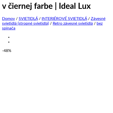
v čiernej farbe | Ideal Lux
Domov
/
SVIETIDLÁ
/
INTERIÉROVÉ SVIETIDLÁ
/
Závesné
svietidlá (stropné svietidlá)
/
Retro závesné svietidlá
/
bez
spínača
-48%