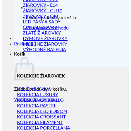
ŽIAROVKY - E14
ŽIAROVKY - GU10
ŽIAROVKY - E40
Žiadne produkty v košíku.
LED PÁSY A SADY
ČÍRE ŽIAROVKY
Vrátiť sa do obchodu
ZLATÉ ŽIAROVKY
DYMOVÉ ŽIAROVKY
Pokladňa
+
MLIEČNE ŽIAROVKY
VÝHODNÉ BALENIA
Košík
KOLEKCIE ŽIAROVIEK
Žiadne produkty v košíku.
XXL ŽIAROVKY
KOLEKCIA LUXURY
Vrátiť sa do obchodu
KOLEKCIA CRISTALLO
KOLEKCIA PASTEL
KOLEKCIA LED EDISON
KOLEKCIA CROISSANT
KOLEKCIA FILAMENT
KOLEKCIA PORCELLANA