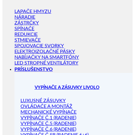
LAPAČE HMYZU
NÁRADIE
ZÁSTRČKY
SPÍNAČE
REDUKCIE
STMIEVAČE
SPOJOVACIE SVORKY
ELEKTROIZOLAČNÉ PÁSKY
NABÍJAČKY NA SMARTFÓNY
LED STROPNÉ VENTILÁTORY
PRÍSLUŠENSTVO
VYPÍNAČE A ZÁSUVKY LIVOLO
LUXUSNÉ ZÁSUVKY
OVLÁDAČE A MONTÁŽ
MECHANICKÉ VYPÍNAČE
VYPÍNAČE Č.1 (RADENIE)
VYPÍNAČE Č.5 (RADENIE)
VYPÍNAČE Č.6 (RADENIE)