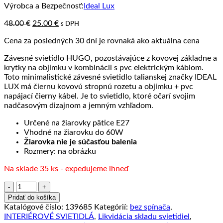
Výrobca a Bezpečnosť:
Ideal Lux
Pôvodná
Aktuálna
48.00
€
25.00
€
s DPH
cena
cena
Cena za posledných 30 dní je rovnaká ako aktuálna cena
bola:
je:
48.00 €.
25.00 €.
Závesné svietidlo HUGO, pozostávajúce z kovovej základne a
krytky na objímku v kombinácii s pvc elektrickým káblom.
Toto minimalistické závesné svietidlo talianskej značky IDEAL
LUX má čiernu kovovú stropnú rozetu a objímku + pvc
napájací čierny kábel. Je to svietidlo, ktoré očarí svojim
nadčasovým dizajnom a jemným vzhľadom.
Určené na žiarovky pätice E27
Vhodné na žiarovku do 60W
Žiarovka nie je súčasťou balenia
Rozmery: na obrázku
Na sklade 35 ks - expedujeme ihneď
množstvo
Závesné
Pridať do košíka
svietidlo
Katalógové číslo:
139685
Kategórií:
bez spínača
,
HUGO
INTERIÉROVÉ SVIETIDLÁ
,
Likvidácia skladu svietidiel
,