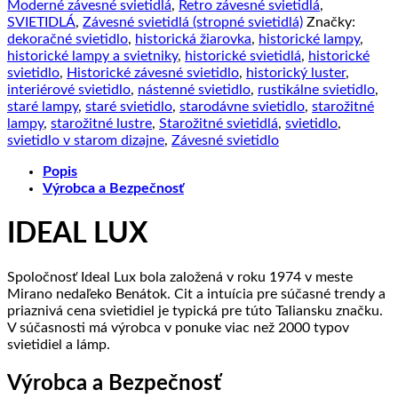
SP1
Moderné závesné svietidlá
,
Retro závesné svietidlá
,
v
SVIETIDLÁ
,
Závesné svietidlá (stropné svietidlá)
Značky:
čiernej
dekoračné svietidlo
,
historická žiarovka
,
historické lampy
,
farbe
historické lampy a svietniky
,
historické svietidlá
,
historické
|
svietidlo
,
Historické závesné svietidlo
,
historický luster
,
Ideal
interiérové svietidlo
,
nástenné svietidlo
,
rustikálne svietidlo
,
Lux
staré lampy
,
staré svietidlo
,
starodávne svietidlo
,
starožitné
lampy
,
starožitné lustre
,
Starožitné svietidlá
,
svietidlo
,
svietidlo v starom dizajne
,
Závesné svietidlo
Popis
Výrobca a Bezpečnosť
IDEAL LUX
Spoločnosť Ideal Lux bola založená v roku 1974 v meste
Mirano nedaľeko Benátok. Cit a intuícia pre súčasné trendy a
priaznivá cena svietidiel je typická pre túto Taliansku značku.
V súčasnosti má výrobca v ponuke viac než 2000 typov
svietidiel a lámp.
Výrobca a Bezpečnosť