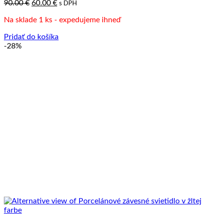
Pôvodná
Aktuálna
90.00
€
60.00
€
s DPH
cena
cena
Na sklade 1 ks - expedujeme ihneď
bola:
je:
90.00 €.
60.00 €.
Pridať do košíka
-28%