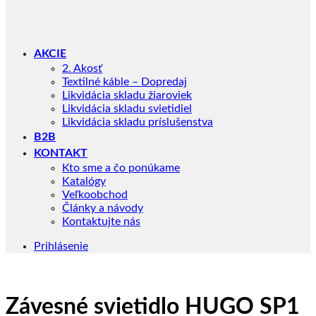
AKCIE
2. Akosť
Textilné káble – Dopredaj
Likvidácia skladu žiaroviek
Likvidácia skladu svietidiel
Likvidácia skladu príslušenstva
B2B
KONTAKT
Kto sme a čo ponúkame
Katalógy
Veľkoobchod
Články a návody
Kontaktujte nás
Prihlásenie
Závesné svietidlo HUGO SP1