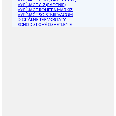
VYPÍNAČE Č.5B (RADENIE 6+6)
VYPÍNAČE Č.7 (RADENIE)
VYPÍNAČE ROLIET A MARKÍZ
VYPÍNAČE SO STMIEVAČOM
DIGITÁLNE TERMOSTATY
SCHODISKOVÉ OSVETLENIE