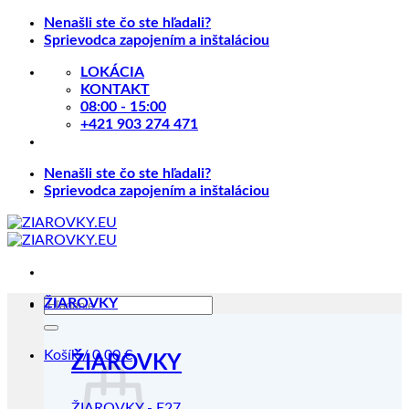
Skip
Nenašli ste čo ste hľadali?
to
Sprievodca zapojením a inštaláciou
content
LOKÁCIA
KONTAKT
08:00 - 15:00
+421 903 274 471
Nenašli ste čo ste hľadali?
Sprievodca zapojením a inštaláciou
Hľadať:
ŽIAROVKY
Košík /
0.00
€
ŽIAROVKY
ŽIAROVKY - E27