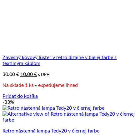
Závesný kovový luster v retro dizajne v bielej farbe s
textilným káblom
Pôvodná
Aktuálna
30.00
€
10.00
€
s DPH
cena
cena
Na sklade 1 ks - expedujeme ihneď
bola:
je:
30.00 €.
10.00 €.
Pridať do košíka
-33%
Retro nástenná lampa Tedy20 v čiernej farbe