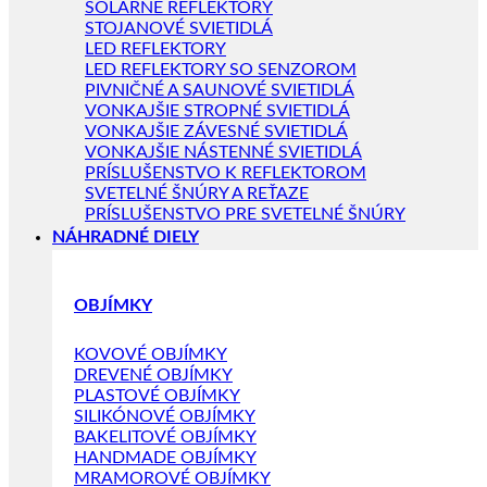
SOLÁRNE REFLEKTORY
STOJANOVÉ SVIETIDLÁ
LED REFLEKTORY
LED REFLEKTORY SO SENZOROM
PIVNIČNÉ A SAUNOVÉ SVIETIDLÁ
VONKAJŠIE STROPNÉ SVIETIDLÁ
VONKAJŠIE ZÁVESNÉ SVIETIDLÁ
VONKAJŠIE NÁSTENNÉ SVIETIDLÁ
PRÍSLUŠENSTVO K REFLEKTOROM
SVETELNÉ ŠNÚRY A REŤAZE
PRÍSLUŠENSTVO PRE SVETELNÉ ŠNÚRY
NÁHRADNÉ DIELY
OBJÍMKY
KOVOVÉ OBJÍMKY
DREVENÉ OBJÍMKY
PLASTOVÉ OBJÍMKY
SILIKÓNOVÉ OBJÍMKY
BAKELITOVÉ OBJÍMKY
HANDMADE OBJÍMKY
MRAMOROVÉ OBJÍMKY