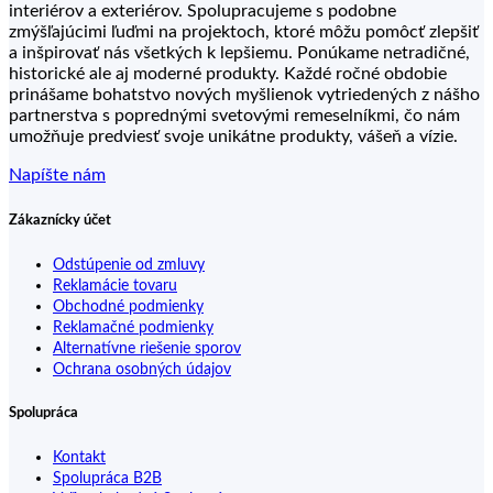
interiérov a exteriérov. Spolupracujeme s podobne
zmýšľajúcimi ľuďmi na projektoch, ktoré môžu pomôcť zlepšiť
a inšpirovať nás všetkých k lepšiemu. Ponúkame netradičné,
historické ale aj moderné produkty. Každé ročné obdobie
prinášame bohatstvo nových myšlienok vytriedených z nášho
partnerstva s poprednými svetovými remeselníkmi, čo nám
umožňuje predviesť svoje unikátne produkty, vášeň a vízie.
Napíšte nám
Zákaznícky účet
Odstúpenie od zmluvy
Reklamácie tovaru
Obchodné podmienky
Reklamačné podmienky
Alternatívne riešenie sporov
Ochrana osobných údajov
Spolupráca
Kontakt
Spolupráca B2B