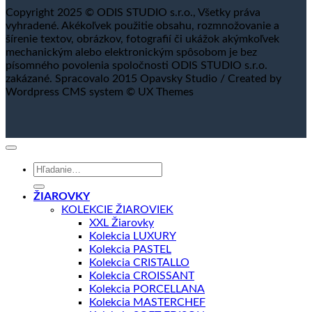
Copyright 2025 © ODIS STUDIO s.r.o., Všetky práva
vyhradené. Akékoľvek použitie obsahu, rozmnožovanie a
šírenie textov, obrázkov, fotografií či ukážok akýmkoľvek
mechanickým alebo elektronickým spôsobom je bez
písomného povolenia spoločnosti ODIS STUDIO s.r.o.
zakázané. Spracovalo 2015 Opavsky Studio / Created by
Wordpress CMS system © UX Themes
Hľadať:
ŽIAROVKY
KOLEKCIE ŽIAROVIEK
XXL Žiarovky
Kolekcia LUXURY
Kolekcia PASTEL
Kolekcia CRISTALLO
Kolekcia CROISSANT
Kolekcia PORCELLANA
Kolekcia MASTERCHEF