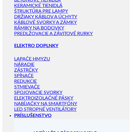
BETÓNOVÉ TIENIDLÁ
KERAMICKÉ TIENIDLÁ
ŠTRUKTÚRA PRE LAMPY
DRŽIAKY KÁBLOV A ÚCHYTY
KÁBLOVÉ SVORKY A ZÁMKY
RÁMIKY NA BODOVKY
PREDLŽOVACIE A ZÁVITOVÉ RURKY
ELEKTRO DOPLNKY
LAPAČE HMYZU
NÁRADIE
ZÁSTRČKY
SPÍNAČE
REDUKCIE
STMIEVAČE
SPOJOVACIE SVORKY
ELEKTROIZOLAČNÉ PÁSKY
NABÍJAČKY NA SMARTFÓNY
LED STROPNÉ VENTILÁTORY
PRÍSLUŠENSTVO