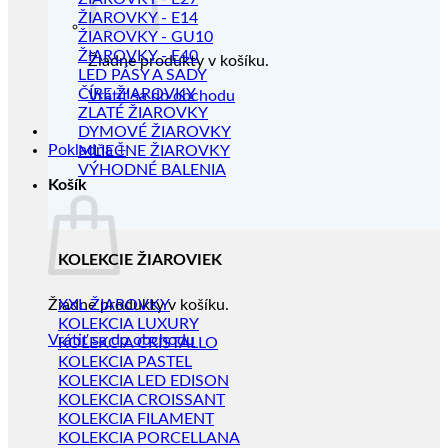
ŽIAROVKY - E14
ŽIAROVKY - GU10
ŽIAROVKY - E40
Žiadne produkty v košíku.
LED PÁSY A SADY
ČÍRE ŽIAROVKY
Vrátiť sa do obchodu
ZLATÉ ŽIAROVKY
DYMOVÉ ŽIAROVKY
Pokladňa
+
MLIEČNE ŽIAROVKY
VÝHODNÉ BALENIA
Košík
KOLEKCIE ŽIAROVIEK
Žiadne produkty v košíku.
XXL ŽIAROVKY
KOLEKCIA LUXURY
Vrátiť sa do obchodu
KOLEKCIA CRISTALLO
KOLEKCIA PASTEL
KOLEKCIA LED EDISON
KOLEKCIA CROISSANT
KOLEKCIA FILAMENT
KOLEKCIA PORCELLANA