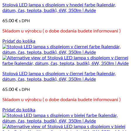
Stolová LED lampa s displejom v hnedej farbe (kalendár,
dátum, čas, teplota, budík), 6W, 350lm | Avide
65.00
€
s DPH
Skladom u výrobcu ( o dobe dodania budete informovaní )
Pridať do košíka
Stolová LED lampa s displejom v čiernej farbe (kalendár,
dátum, čas, teplota, budík), 6W, 350lm | Avide
65.00
€
s DPH
Skladom u výrobcu ( o dobe dodania budete informovaní )
Pridať do košíka