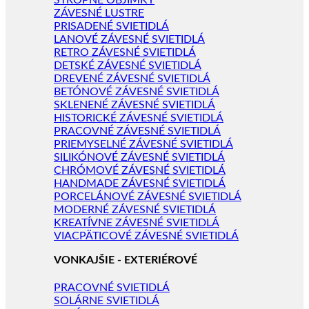
STROPNÉ OBJÍMKY
ZÁVESNÉ LUSTRE
PRISADENÉ SVIETIDLÁ
LANOVÉ ZÁVESNÉ SVIETIDLÁ
RETRO ZÁVESNÉ SVIETIDLÁ
DETSKÉ ZÁVESNÉ SVIETIDLÁ
DREVENÉ ZÁVESNÉ SVIETIDLÁ
BETÓNOVÉ ZÁVESNÉ SVIETIDLÁ
SKLENENÉ ZÁVESNÉ SVIETIDLÁ
HISTORICKÉ ZÁVESNÉ SVIETIDLÁ
PRACOVNÉ ZÁVESNÉ SVIETIDLÁ
PRIEMYSELNÉ ZÁVESNÉ SVIETIDLÁ
SILIKÓNOVÉ ZÁVESNÉ SVIETIDLÁ
CHRÓMOVÉ ZÁVESNÉ SVIETIDLÁ
HANDMADE ZÁVESNÉ SVIETIDLÁ
PORCELÁNOVÉ ZÁVESNÉ SVIETIDLÁ
MODERNÉ ZÁVESNÉ SVIETIDLÁ
KREATÍVNE ZÁVESNÉ SVIETIDLÁ
VIACPÄTICOVÉ ZÁVESNÉ SVIETIDLÁ
VONKAJŠIE - EXTERIÉROVÉ
PRACOVNÉ SVIETIDLÁ
SOLÁRNE SVIETIDLÁ