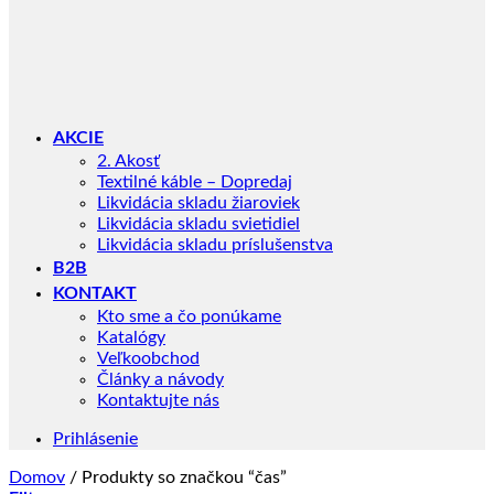
AKCIE
2. Akosť
Textilné káble – Dopredaj
Likvidácia skladu žiaroviek
Likvidácia skladu svietidiel
Likvidácia skladu príslušenstva
B2B
KONTAKT
Kto sme a čo ponúkame
Katalógy
Veľkoobchod
Články a návody
Kontaktujte nás
Prihlásenie
Domov
/
Produkty so značkou “čas”