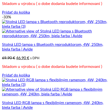
Skladom u výrobcu ( o dobe dodania budete informovaní )
bola:
je:
49.90 €.
38.90 €.
Pridať do košíka
-33%
Stolná LED lampa s Bluetooth reproduktorom, 4W, 250lm,
biela farba | Avide
Pôvodná
Aktuálna
69.90
€
46.90
€
s DPH
cena
cena
Skladom u výrobcu ( o dobe dodania budete informovaní )
bola:
je:
69.90 €.
46.90 €.
Pridať do košíka
Stolná LED RGB lampa s flexibilným ramenom, 4W, 240lm,
biela farba | Avide