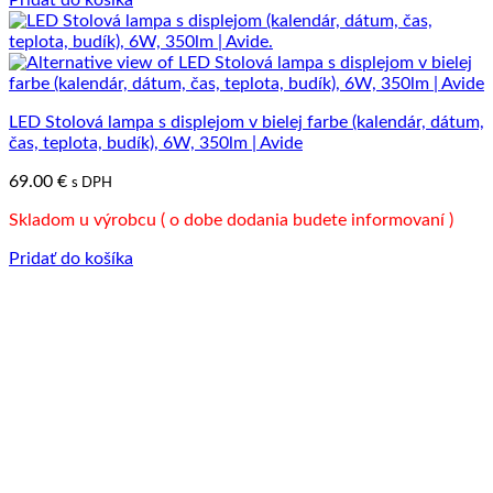
Pridať do košíka
LED Stolová lampa s displejom v bielej farbe (kalendár, dátum,
čas, teplota, budík), 6W, 350lm | Avide
69.00
€
s DPH
Skladom u výrobcu ( o dobe dodania budete informovaní )
Pridať do košíka