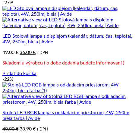
-27%
LED Stolová lampa s displejom (kalendár, dátum, čas, teplota),
4W, 250lm, biela | Avide
Pôvodná
Aktuálna
49.00
€
36.00
€
s DPH
cena
cena
Skladom u výrobcu ( o dobe dodania budete informovaní )
bola:
je:
49.00 €.
36.00 €.
Pridať do košíka
-22%
Stolná LED RGB lampa s odkladacím priestorom, 4W, 250lm,
biela farba | Avide
Pôvodná
Aktuálna
49.90
€
38.90
€
s DPH
cena
cena