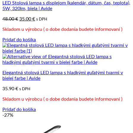
LED Stolová lampa s displejom (kalendár, dátum, čas, teplota),
5W, 320lm, biela | Avide
Pôvodná
Aktuálna
48.00
€
35.00
€
s DPH
cena
cena
Skladom u výrobcu ( o dobe dodania budete informovaní )
bola:
je:
48.00 €.
35.00 €.
Pridať do košíka
Elegantná stolová LED lampa s hladkými guľatými tvarmi v
bielej farbe | Avide
35.90
€
s DPH
Skladom u výrobcu ( o dobe dodania budete informovaní )
Pridať do košíka
-27%