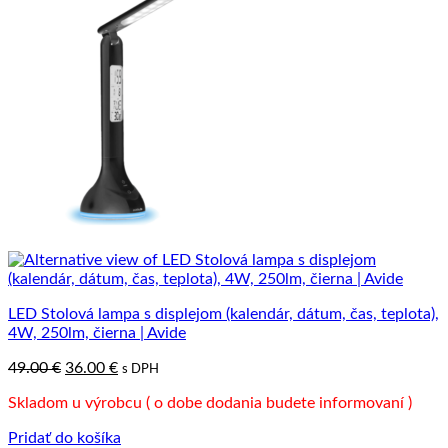
LED Stolová lampa s displejom (kalendár, dátum, čas, teplota),
4W, 250lm, čierna | Avide
Pôvodná
Aktuálna
49.00
€
36.00
€
s DPH
cena
cena
Skladom u výrobcu ( o dobe dodania budete informovaní )
bola:
je:
49.00 €.
36.00 €.
Pridať do košíka