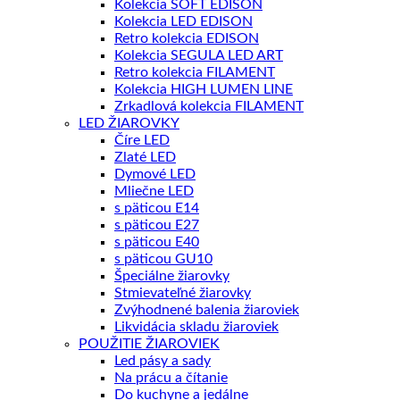
Kolekcia SOFT EDISON
Kolekcia LED EDISON
Retro kolekcia EDISON
Kolekcia SEGULA LED ART
Retro kolekcia FILAMENT
Kolekcia HIGH LUMEN LINE
Zrkadlová kolekcia FILAMENT
LED ŽIAROVKY
Číre LED
Zlaté LED
Dymové LED
Mliečne LED
s päticou E14
s päticou E27
s päticou E40
s päticou GU10
Špeciálne žiarovky
Stmievateľné žiarovky
Zvýhodnené balenia žiaroviek
Likvidácia skladu žiaroviek
POUŽITIE ŽIAROVIEK
Led pásy a sady
Na prácu a čítanie
Do kuchyne a jedálne