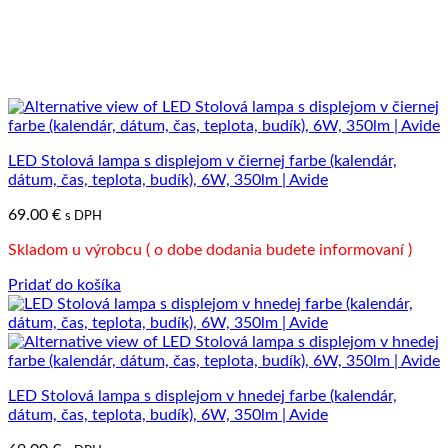
LED Stolová lampa s displejom v čiernej farbe (kalendár,
dátum, čas, teplota, budík), 6W, 350lm | Avide
69.00
€
s DPH
Skladom u výrobcu ( o dobe dodania budete informovaní )
Pridať do košíka
LED Stolová lampa s displejom v hnedej farbe (kalendár,
dátum, čas, teplota, budík), 6W, 350lm | Avide