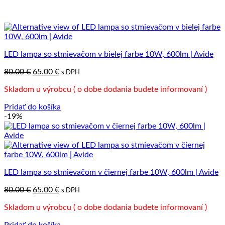
LED lampa so stmievačom v bielej farbe 10W, 600lm | Avide
Pôvodná
Aktuálna
80.00
€
65.00
€
s DPH
cena
cena
Skladom u výrobcu ( o dobe dodania budete informovaní )
bola:
je:
80.00 €.
65.00 €.
Pridať do košíka
-19%
LED lampa so stmievačom v čiernej farbe 10W, 600lm | Avide
Pôvodná
Aktuálna
80.00
€
65.00
€
s DPH
cena
cena
Skladom u výrobcu ( o dobe dodania budete informovaní )
bola:
je:
80.00 €.
65.00 €.