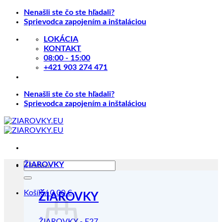
Skip
Nenašli ste čo ste hľadali?
to
Sprievodca zapojením a inštaláciou
content
LOKÁCIA
KONTAKT
08:00 - 15:00
+421 903 274 471
Nenašli ste čo ste hľadali?
Sprievodca zapojením a inštaláciou
Hľadať:
ŽIAROVKY
Košík /
0.00
€
ŽIAROVKY
ŽIAROVKY - E27