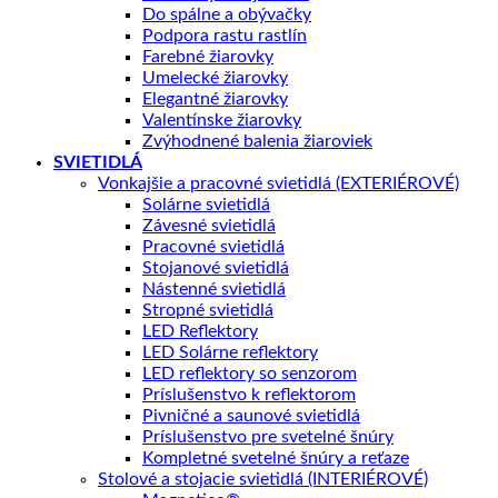
Do spálne a obývačky
Podpora rastu rastlín
Farebné žiarovky
Umelecké žiarovky
Elegantné žiarovky
Valentínske žiarovky
Zvýhodnené balenia žiaroviek
SVIETIDLÁ
Vonkajšie a pracovné svietidlá (EXTERIÉROVÉ)
Solárne svietidlá
Závesné svietidlá
Pracovné svietidlá
Stojanové svietidlá
Nástenné svietidlá
Stropné svietidlá
LED Reflektory
LED Solárne reflektory
LED reflektory so senzorom
Príslušenstvo k reflektorom
Pivničné a saunové svietidlá
Príslušenstvo pre svetelné šnúry
Kompletné svetelné šnúry a reťaze
Stolové a stojacie svietidlá (INTERIÉROVÉ)