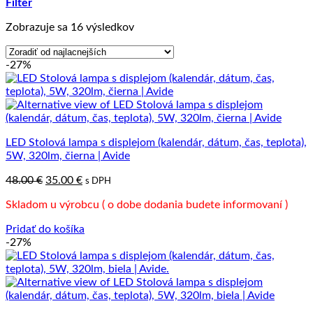
Filter
Zoradené
Zobrazuje sa 16 výsledkov
podľa
ceny:
-27%
od
najnižšej
po
najvyššiu
LED Stolová lampa s displejom (kalendár, dátum, čas, teplota),
5W, 320lm, čierna | Avide
Pôvodná
Aktuálna
48.00
€
35.00
€
s DPH
cena
cena
Skladom u výrobcu ( o dobe dodania budete informovaní )
bola:
je:
48.00 €.
35.00 €.
Pridať do košíka
-27%