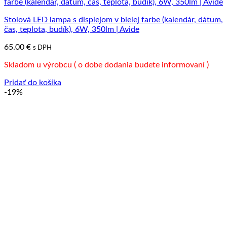
Stolová LED lampa s displejom v bielej farbe (kalendár, dátum,
čas, teplota, budík), 6W, 350lm | Avide
65.00
€
s DPH
Skladom u výrobcu ( o dobe dodania budete informovaní )
Pridať do košíka
-19%