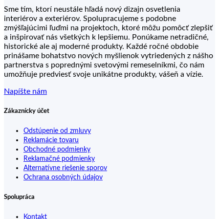
Sme tím, ktorí neustále hľadá nový dizajn osvetlenia
interiérov a exteriérov. Spolupracujeme s podobne
zmýšľajúcimi ľuďmi na projektoch, ktoré môžu pomôcť zlepšiť
a inšpirovať nás všetkých k lepšiemu. Ponúkame netradičné,
historické ale aj moderné produkty. Každé ročné obdobie
prinášame bohatstvo nových myšlienok vytriedených z nášho
partnerstva s poprednými svetovými remeselníkmi, čo nám
umožňuje predviesť svoje unikátne produkty, vášeň a vízie.
Napíšte nám
Zákaznícky účet
Odstúpenie od zmluvy
Reklamácie tovaru
Obchodné podmienky
Reklamačné podmienky
Alternatívne riešenie sporov
Ochrana osobných údajov
Spolupráca
Kontakt