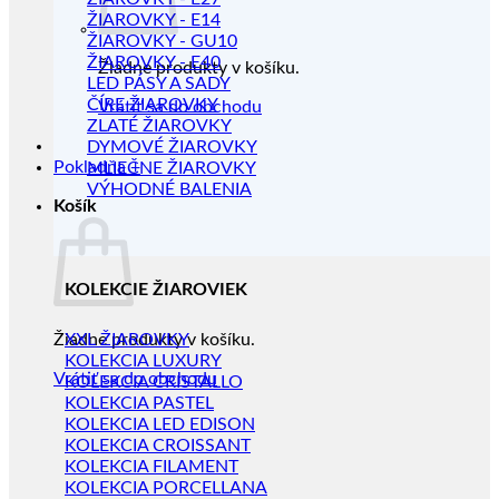
ŽIAROVKY - E14
ŽIAROVKY - GU10
ŽIAROVKY - E40
Žiadne produkty v košíku.
LED PÁSY A SADY
ČÍRE ŽIAROVKY
Vrátiť sa do obchodu
ZLATÉ ŽIAROVKY
DYMOVÉ ŽIAROVKY
Pokladňa
+
MLIEČNE ŽIAROVKY
VÝHODNÉ BALENIA
Košík
KOLEKCIE ŽIAROVIEK
Žiadne produkty v košíku.
XXL ŽIAROVKY
KOLEKCIA LUXURY
Vrátiť sa do obchodu
KOLEKCIA CRISTALLO
KOLEKCIA PASTEL
KOLEKCIA LED EDISON
KOLEKCIA CROISSANT
KOLEKCIA FILAMENT
KOLEKCIA PORCELLANA