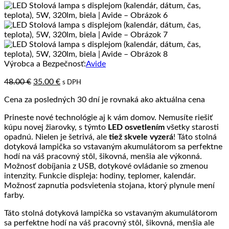
Výrobca a Bezpečnosť:
Avide
Pôvodná
Aktuálna
48.00
€
35.00
€
s DPH
cena
cena
Cena za posledných 30 dní je rovnaká ako aktuálna cena
bola:
je:
48.00 €.
35.00 €.
Prineste nové technológie aj k vám domov. Nemusíte riešiť
kúpu novej žiarovky, s týmto
LED osvetlením
všetky starosti
opadnú. Nielen je šetrivá, ale
tiež skvele vyzerá
! Táto stolná
dotyková lampička so vstavaným akumulátorom sa perfektne
hodí na váš pracovný stôl, šikovná, menšia ale výkonná.
Možnosť dobíjania z USB, dotykové ovládanie so zmenou
intenzity. Funkcie displeja: hodiny, teplomer, kalendár.
Možnosť zapnutia podsvietenia stojana, ktorý plynule mení
farby.
Táto stolná dotyková lampička so vstavaným akumulátorom
sa perfektne hodí na váš pracovný stôl, šikovná, menšia ale