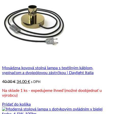
Mosádzna kovová stolná lampa s textilným káblom,
vypínačom a dvojpólovou zástrčkou | Daylight Italia
Pôvodná
Aktuálna
40.00
€
34.00
€
s DPH
cena
cena
Na sklade 1 ks - expedujeme ihneď (možné doobjednať u
bola:
je:
výrobcu)
40.00 €.
34.00 €.
Pridať do košíka