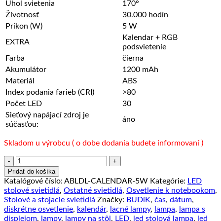
Uhol svietenia
170°
Životnosť
30.000 hodín
Príkon (W)
5 W
Kalendar + RGB
EXTRA
podsvietenie
Farba
čierna
Akumulátor
1200 mAh
Materiál
ABS
Index podania farieb (CRI)
>80
Počet LED
30
Sieťový napájací zdroj je
áno
súčasťou:
Skladom u výrobcu ( o dobe dodania budete informovaní )
množstvo
LED
Pridať do košíka
Stolová
Katalógové číslo:
ABLDL-CALENDAR-5W
Kategórie:
LED
lampa
stolové svietidlá
,
Ostatné svietidlá
,
Osvetlenie k notebookom
,
s
Stolové a stojacie svietidlá
Značky:
BUDíK
,
čas
,
dátum
,
displejom
diskrétne osvetlenie
,
kalendár
,
lacné lampy
,
lampa
,
lampa s
(kalendár,
displejom
,
lampy
,
lampy na stôl
,
LED
,
led stolová lampa
,
led