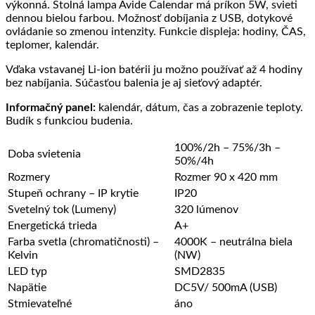
výkonná. Stolná lampa Avide Calendar má príkon 5W, svieti
dennou bielou farbou. Možnosť dobíjania z USB, dotykové
ovládanie so zmenou intenzity. Funkcie displeja: hodiny, ČAS,
teplomer, kalendár.
Vďaka vstavanej Li-ion batérii ju možno používať až 4 hodiny
bez nabíjania. Súčasťou balenia je aj sieťový adaptér.
Informačný panel:
kalendár, dátum, čas a zobrazenie teploty.
Budík s funkciou budenia.
100%/2h – 75%/3h –
Doba svietenia
50%/4h
Rozmery
Rozmer 90 x 420 mm
Stupeň ochrany – IP krytie
IP20
Svetelný tok (Lumeny)
320 lúmenov
Energetická trieda
A+
Farba svetla (chromatičnosti) –
4000K – neutrálna biela
Kelvin
(NW)
LED typ
SMD2835
Napätie
DC5V/ 500mA (USB)
Stmievateľné
áno