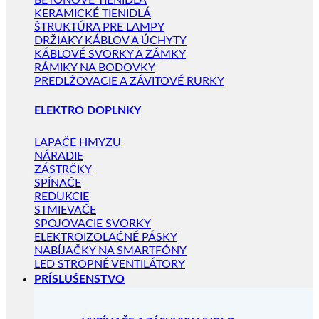
BETÓNOVÉ TIENIDLÁ
KERAMICKÉ TIENIDLÁ
ŠTRUKTÚRA PRE LAMPY
DRŽIAKY KÁBLOV A ÚCHYTY
KÁBLOVÉ SVORKY A ZÁMKY
RÁMIKY NA BODOVKY
PREDLŽOVACIE A ZÁVITOVÉ RURKY
ELEKTRO DOPLNKY
LAPAČE HMYZU
NÁRADIE
ZÁSTRČKY
SPÍNAČE
REDUKCIE
STMIEVAČE
SPOJOVACIE SVORKY
ELEKTROIZOLAČNÉ PÁSKY
NABÍJAČKY NA SMARTFÓNY
LED STROPNÉ VENTILÁTORY
PRÍSLUŠENSTVO