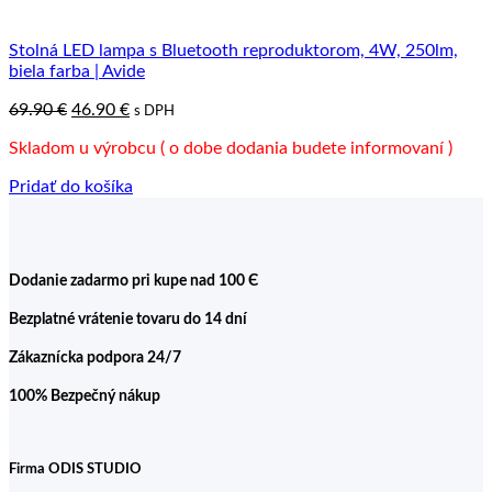
Stolná LED lampa s Bluetooth reproduktorom, 4W, 250lm,
biela farba | Avide
Pôvodná
Aktuálna
69.90
€
46.90
€
s DPH
cena
cena
Skladom u výrobcu ( o dobe dodania budete informovaní )
bola:
je:
69.90 €.
46.90 €.
Pridať do košíka
Dodanie zadarmo pri kupe nad 100 Є
Bezplatné vrátenie tovaru do 14 dní
Zákaznícka podpora 24/7
100% Bezpečný nákup
Firma ODIS STUDIO