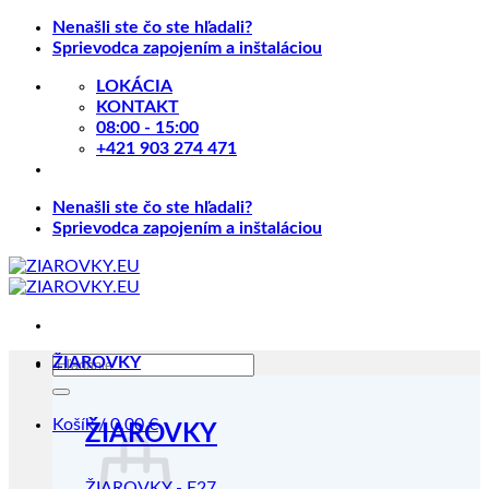
Skip
Nenašli ste čo ste hľadali?
to
Sprievodca zapojením a inštaláciou
content
LOKÁCIA
KONTAKT
08:00 - 15:00
+421 903 274 471
Nenašli ste čo ste hľadali?
Sprievodca zapojením a inštaláciou
Hľadať:
ŽIAROVKY
Košík /
0.00
€
ŽIAROVKY
ŽIAROVKY - E27