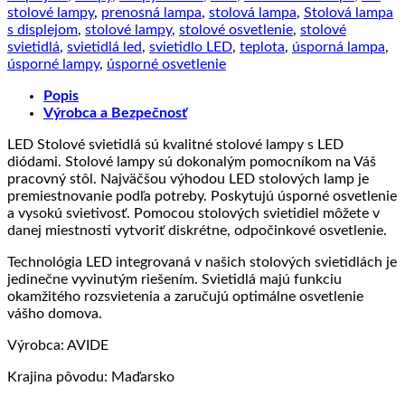
dátum,
stolové lampy
,
prenosná lampa
,
stolová lampa
,
Stolová lampa
čas,
s displejom
,
stolové lampy
,
stolové osvetlenie
,
stolové
teplota),
svietidlá
,
svietidlá led
,
svietidlo LED
,
teplota
,
úsporná lampa
,
5W,
úsporné lampy
,
úsporné osvetlenie
320lm,
biela
Popis
|
Výrobca a Bezpečnosť
Avide
LED Stolové svietidlá sú kvalitné stolové lampy s LED
diódami. Stolové lampy sú dokonalým pomocníkom na Váš
pracovný stôl. Najväčšou výhodou LED stolových lamp je
premiestnovanie podľa potreby. Poskytujú úsporné osvetlenie
a vysokú svietivosť. Pomocou stolových svietidiel môžete v
danej miestnosti vytvoriť diskrétne, odpočinkové osvetlenie.
Technológia LED integrovaná v našich stolových svietidlách je
jedinečne vyvinutým riešením. Svietidlá majú funkciu
okamžitého rozsvietenia a zaručujú optimálne osvetlenie
vášho domova.
Výrobca: AVIDE
Krajina pôvodu: Maďarsko