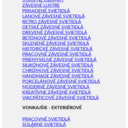
STROPNÉ OBJÍMKY
ZÁVESNÉ LUSTRE
PRISADENÉ SVIETIDLÁ
LANOVÉ ZÁVESNÉ SVIETIDLÁ
RETRO ZÁVESNÉ SVIETIDLÁ
DETSKÉ ZÁVESNÉ SVIETIDLÁ
DREVENÉ ZÁVESNÉ SVIETIDLÁ
BETÓNOVÉ ZÁVESNÉ SVIETIDLÁ
SKLENENÉ ZÁVESNÉ SVIETIDLÁ
HISTORICKÉ ZÁVESNÉ SVIETIDLÁ
PRACOVNÉ ZÁVESNÉ SVIETIDLÁ
PRIEMYSELNÉ ZÁVESNÉ SVIETIDLÁ
SILIKÓNOVÉ ZÁVESNÉ SVIETIDLÁ
CHRÓMOVÉ ZÁVESNÉ SVIETIDLÁ
HANDMADE ZÁVESNÉ SVIETIDLÁ
PORCELÁNOVÉ ZÁVESNÉ SVIETIDLÁ
MODERNÉ ZÁVESNÉ SVIETIDLÁ
KREATÍVNE ZÁVESNÉ SVIETIDLÁ
VIACPÄTICOVÉ ZÁVESNÉ SVIETIDLÁ
VONKAJŠIE - EXTERIÉROVÉ
PRACOVNÉ SVIETIDLÁ
SOLÁRNE SVIETIDLÁ