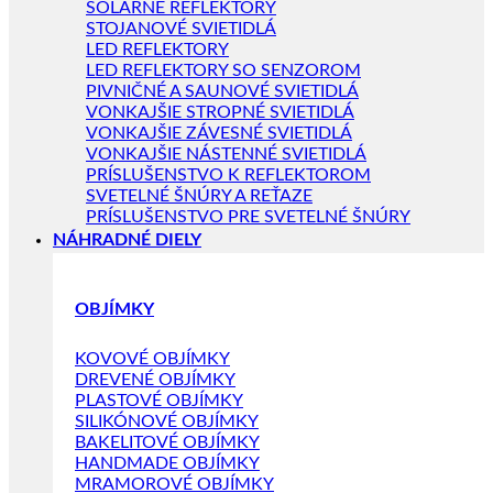
SOLÁRNE REFLEKTORY
STOJANOVÉ SVIETIDLÁ
LED REFLEKTORY
LED REFLEKTORY SO SENZOROM
PIVNIČNÉ A SAUNOVÉ SVIETIDLÁ
VONKAJŠIE STROPNÉ SVIETIDLÁ
VONKAJŠIE ZÁVESNÉ SVIETIDLÁ
VONKAJŠIE NÁSTENNÉ SVIETIDLÁ
PRÍSLUŠENSTVO K REFLEKTOROM
SVETELNÉ ŠNÚRY A REŤAZE
PRÍSLUŠENSTVO PRE SVETELNÉ ŠNÚRY
NÁHRADNÉ DIELY
OBJÍMKY
KOVOVÉ OBJÍMKY
DREVENÉ OBJÍMKY
PLASTOVÉ OBJÍMKY
SILIKÓNOVÉ OBJÍMKY
BAKELITOVÉ OBJÍMKY
HANDMADE OBJÍMKY
MRAMOROVÉ OBJÍMKY