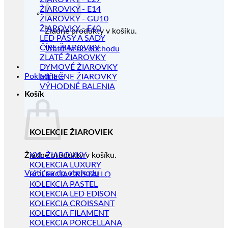
ŽIAROVKY - E14
ŽIAROVKY - GU10
ŽIAROVKY - E40
Žiadne produkty v košíku.
LED PÁSY A SADY
ČÍRE ŽIAROVKY
Vrátiť sa do obchodu
ZLATÉ ŽIAROVKY
DYMOVÉ ŽIAROVKY
Pokladňa
+
MLIEČNE ŽIAROVKY
VÝHODNÉ BALENIA
Košík
KOLEKCIE ŽIAROVIEK
Žiadne produkty v košíku.
XXL ŽIAROVKY
KOLEKCIA LUXURY
Vrátiť sa do obchodu
KOLEKCIA CRISTALLO
KOLEKCIA PASTEL
KOLEKCIA LED EDISON
KOLEKCIA CROISSANT
KOLEKCIA FILAMENT
KOLEKCIA PORCELLANA