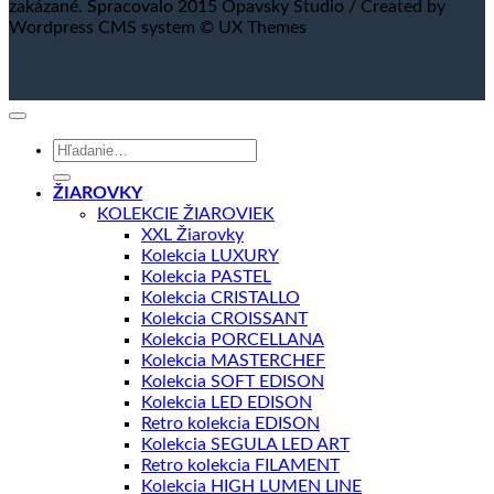
zakázané. Spracovalo 2015 Opavsky Studio / Created by
Wordpress CMS system © UX Themes
Hľadať:
ŽIAROVKY
KOLEKCIE ŽIAROVIEK
XXL Žiarovky
Kolekcia LUXURY
Kolekcia PASTEL
Kolekcia CRISTALLO
Kolekcia CROISSANT
Kolekcia PORCELLANA
Kolekcia MASTERCHEF
Kolekcia SOFT EDISON
Kolekcia LED EDISON
Retro kolekcia EDISON
Kolekcia SEGULA LED ART
Retro kolekcia FILAMENT
Kolekcia HIGH LUMEN LINE