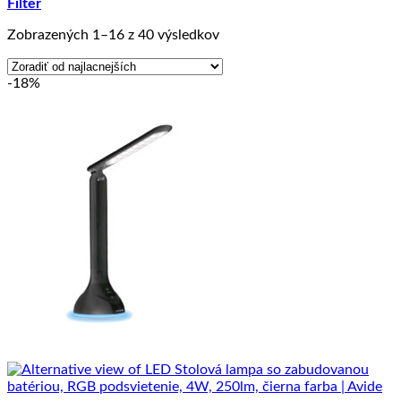
Filter
Zoradené
Zobrazených 1–16 z 40 výsledkov
podľa
ceny:
-18%
od
najnižšej
po
najvyššiu