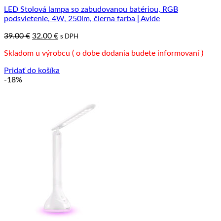
LED Stolová lampa so zabudovanou batériou, RGB
podsvietenie, 4W, 250lm, čierna farba | Avide
Pôvodná
Aktuálna
39.00
€
32.00
€
s DPH
cena
cena
Skladom u výrobcu ( o dobe dodania budete informovaní )
bola:
je:
39.00 €.
32.00 €.
Pridať do košíka
-18%