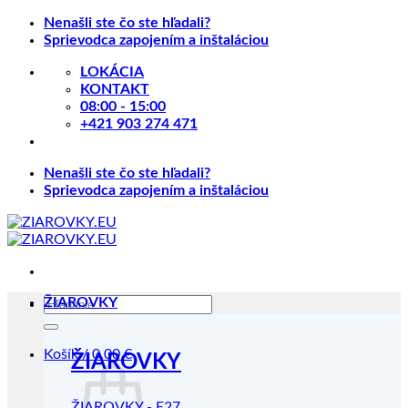
Skip
Nenašli ste čo ste hľadali?
to
Sprievodca zapojením a inštaláciou
content
LOKÁCIA
KONTAKT
08:00 - 15:00
+421 903 274 471
Nenašli ste čo ste hľadali?
Sprievodca zapojením a inštaláciou
Hľadať:
ŽIAROVKY
Košík /
0.00
€
ŽIAROVKY
ŽIAROVKY - E27