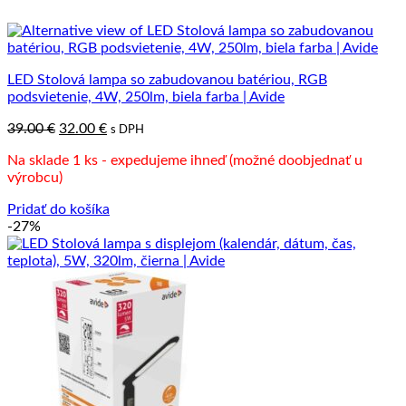
LED Stolová lampa so zabudovanou batériou, RGB
podsvietenie, 4W, 250lm, biela farba | Avide
Pôvodná
Aktuálna
39.00
€
32.00
€
s DPH
cena
cena
Na sklade 1 ks - expedujeme ihneď (možné doobjednať u
bola:
je:
výrobcu)
39.00 €.
32.00 €.
Pridať do košíka
-27%