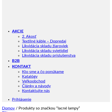
AKCIE
2. Akosť
Textilné káble – Dopredaj
Likvidácia skladu žiaroviek
Likvidácia skladu svietidiel
Likvidácia skladu príslušenstva
B2B
KONTAKT
Kto sme a čo ponúkame
Katalógy
Veľkoobchod
Články a návody
Kontaktujte nás
Prihlásenie
Domov
/
Produkty so značkou “lacné lampy”