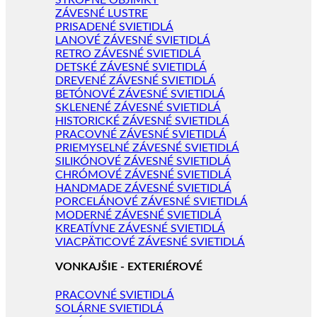
STROPNÉ OBJÍMKY
ZÁVESNÉ LUSTRE
PRISADENÉ SVIETIDLÁ
LANOVÉ ZÁVESNÉ SVIETIDLÁ
RETRO ZÁVESNÉ SVIETIDLÁ
DETSKÉ ZÁVESNÉ SVIETIDLÁ
DREVENÉ ZÁVESNÉ SVIETIDLÁ
BETÓNOVÉ ZÁVESNÉ SVIETIDLÁ
SKLENENÉ ZÁVESNÉ SVIETIDLÁ
HISTORICKÉ ZÁVESNÉ SVIETIDLÁ
PRACOVNÉ ZÁVESNÉ SVIETIDLÁ
PRIEMYSELNÉ ZÁVESNÉ SVIETIDLÁ
SILIKÓNOVÉ ZÁVESNÉ SVIETIDLÁ
CHRÓMOVÉ ZÁVESNÉ SVIETIDLÁ
HANDMADE ZÁVESNÉ SVIETIDLÁ
PORCELÁNOVÉ ZÁVESNÉ SVIETIDLÁ
MODERNÉ ZÁVESNÉ SVIETIDLÁ
KREATÍVNE ZÁVESNÉ SVIETIDLÁ
VIACPÄTICOVÉ ZÁVESNÉ SVIETIDLÁ
VONKAJŠIE - EXTERIÉROVÉ
PRACOVNÉ SVIETIDLÁ
SOLÁRNE SVIETIDLÁ