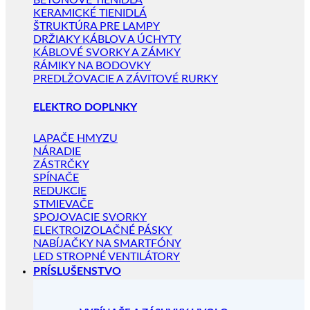
BETÓNOVÉ TIENIDLÁ
KERAMICKÉ TIENIDLÁ
ŠTRUKTÚRA PRE LAMPY
DRŽIAKY KÁBLOV A ÚCHYTY
KÁBLOVÉ SVORKY A ZÁMKY
RÁMIKY NA BODOVKY
PREDLŽOVACIE A ZÁVITOVÉ RURKY
ELEKTRO DOPLNKY
LAPAČE HMYZU
NÁRADIE
ZÁSTRČKY
SPÍNAČE
REDUKCIE
STMIEVAČE
SPOJOVACIE SVORKY
ELEKTROIZOLAČNÉ PÁSKY
NABÍJAČKY NA SMARTFÓNY
LED STROPNÉ VENTILÁTORY
PRÍSLUŠENSTVO