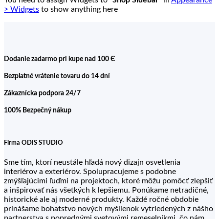
You need to assign Widgets to
"Shop Sidebar"
in
Appearance
> Widgets
to show anything here
Dodanie zadarmo pri kupe nad 100 Є
Bezplatné vrátenie tovaru do 14 dní
Zákaznícka podpora 24/7
100% Bezpečný nákup
Firma ODIS STUDIO
Sme tím, ktorí neustále hľadá nový dizajn osvetlenia
interiérov a exteriérov. Spolupracujeme s podobne
zmýšľajúcimi ľuďmi na projektoch, ktoré môžu pomôcť zlepšiť
a inšpirovať nás všetkých k lepšiemu. Ponúkame netradičné,
historické ale aj moderné produkty. Každé ročné obdobie
prinášame bohatstvo nových myšlienok vytriedených z nášho
partnerstva s poprednými svetovými remeselníkmi, čo nám