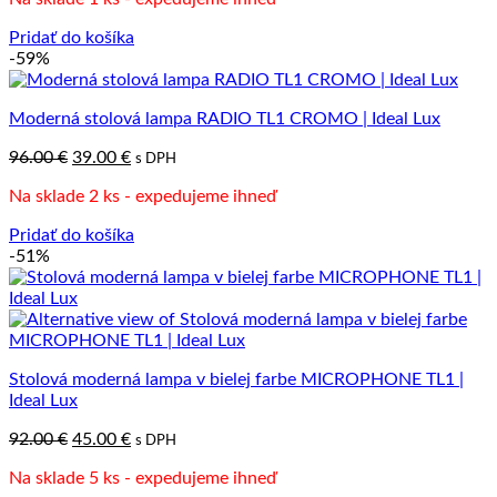
bola:
je:
112.00 €.
39.00 €.
Pridať do košíka
-59%
Moderná stolová lampa RADIO TL1 CROMO | Ideal Lux
Pôvodná
Aktuálna
96.00
€
39.00
€
s DPH
cena
cena
Na sklade 2 ks - expedujeme ihneď
bola:
je:
96.00 €.
39.00 €.
Pridať do košíka
-51%
Stolová moderná lampa v bielej farbe MICROPHONE TL1 |
Ideal Lux
Pôvodná
Aktuálna
92.00
€
45.00
€
s DPH
cena
cena
Na sklade 5 ks - expedujeme ihneď
bola:
je: