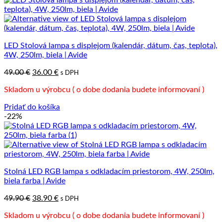
LED Stolová lampa s displejom (kalendár, dátum, čas, teplota),
4W, 250lm, biela | Avide
Pôvodná
Aktuálna
49.00
€
36.00
€
s DPH
cena
cena
Skladom u výrobcu ( o dobe dodania budete informovaní )
bola:
je:
49.00 €.
36.00 €.
Pridať do košíka
-22%
Stolná LED RGB lampa s odkladacím priestorom, 4W, 250lm,
biela farba | Avide
Pôvodná
Aktuálna
49.90
€
38.90
€
s DPH
cena
cena
Skladom u výrobcu ( o dobe dodania budete informovaní )
bola:
je: