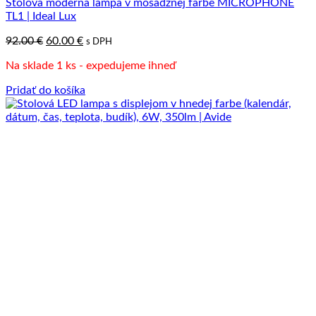
Stolová moderná lampa v mosádznej farbe MICROPHONE
TL1 | Ideal Lux
Pôvodná
Aktuálna
92.00
€
60.00
€
s DPH
cena
cena
Na sklade 1 ks - expedujeme ihneď
bola:
je:
92.00 €.
60.00 €.
Pridať do košíka