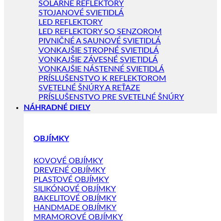
SOLÁRNE REFLEKTORY
STOJANOVÉ SVIETIDLÁ
LED REFLEKTORY
LED REFLEKTORY SO SENZOROM
PIVNIČNÉ A SAUNOVÉ SVIETIDLÁ
VONKAJŠIE STROPNÉ SVIETIDLÁ
VONKAJŠIE ZÁVESNÉ SVIETIDLÁ
VONKAJŠIE NÁSTENNÉ SVIETIDLÁ
PRÍSLUŠENSTVO K REFLEKTOROM
SVETELNÉ ŠNÚRY A REŤAZE
PRÍSLUŠENSTVO PRE SVETELNÉ ŠNÚRY
NÁHRADNÉ DIELY
OBJÍMKY
KOVOVÉ OBJÍMKY
DREVENÉ OBJÍMKY
PLASTOVÉ OBJÍMKY
SILIKÓNOVÉ OBJÍMKY
BAKELITOVÉ OBJÍMKY
HANDMADE OBJÍMKY
MRAMOROVÉ OBJÍMKY