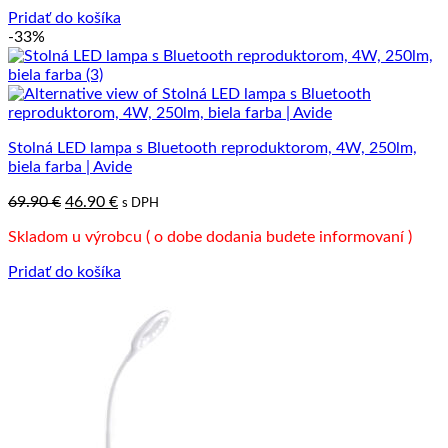
92.00 €.
45.00 €.
Pridať do košíka
-33%
Stolná LED lampa s Bluetooth reproduktorom, 4W, 250lm,
biela farba | Avide
Pôvodná
Aktuálna
69.90
€
46.90
€
s DPH
cena
cena
Skladom u výrobcu ( o dobe dodania budete informovaní )
bola:
je:
69.90 €.
46.90 €.
Pridať do košíka