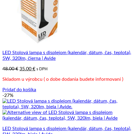
LED Stolová lampa s displejom (kalendár, dátum, čas, teplota),
5W, 320lm, čierna | Avide
Pôvodná
Aktuálna
48.00
€
35.00
€
s DPH
cena
cena
Skladom u výrobcu ( o dobe dodania budete informovaní )
bola:
je:
48.00 €.
35.00 €.
Pridať do košíka
-27%
LED Stolová lampa s displejom (kalendár, dátum, čas, teplota),