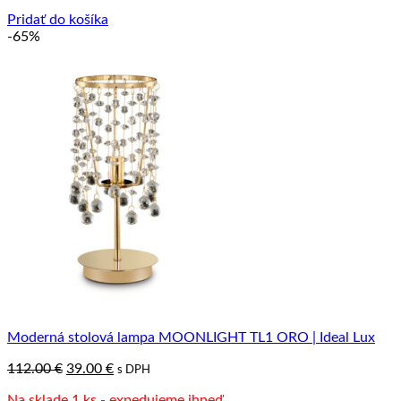
49.90 €.
38.90 €.
Pridať do košíka
-65%
Moderná stolová lampa MOONLIGHT TL1 ORO | Ideal Lux
Pôvodná
Aktuálna
112.00
€
39.00
€
s DPH
cena
cena
Na sklade 1 ks - expedujeme ihneď