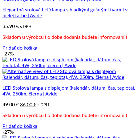
Elegantná stolová LED lampa s hladkými guľatými tvarmi v
bielej farbe | Avide
35.90
€
s DPH
Skladom u výrobcu ( o dobe dodania budete informovaní )
Pridať do košíka
-27%
LED Stolová lampa s displejom (kalendár, dátum, čas, teplota),
4W, 250lm, čierna | Avide
Pôvodná
Aktuálna
49.00
€
36.00
€
s DPH
cena
cena
Skladom u výrobcu ( o dobe dodania budete informovaní )
bola:
je:
49.00 €.
36.00 €.
Pridať do košíka
-27%