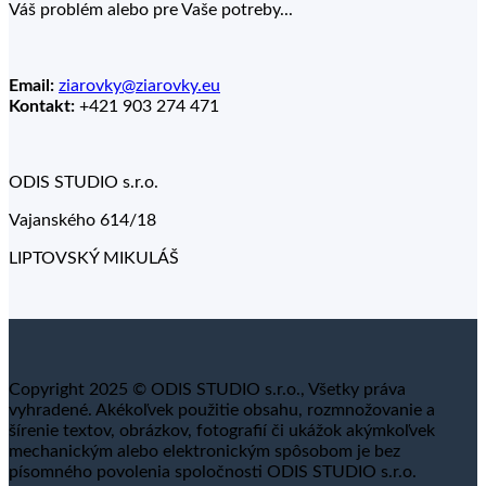
Váš problém alebo pre Vaše potreby...
Email:
ziarovky@ziarovky.eu
Kontakt:
+421 903 274 471
ODIS STUDIO s.r.o.
Vajanského 614/18
LIPTOVSKÝ MIKULÁŠ
Copyright 2025 © ODIS STUDIO s.r.o., Všetky práva
vyhradené. Akékoľvek použitie obsahu, rozmnožovanie a
šírenie textov, obrázkov, fotografií či ukážok akýmkoľvek
mechanickým alebo elektronickým spôsobom je bez
písomného povolenia spoločnosti ODIS STUDIO s.r.o.