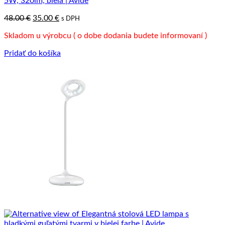
5W, 320lm, biela | Avide
Pôvodná
Aktuálna
48.00
€
35.00
€
s DPH
cena
cena
Skladom u výrobcu ( o dobe dodania budete informovaní )
bola:
je:
48.00 €.
35.00 €.
Pridať do košíka