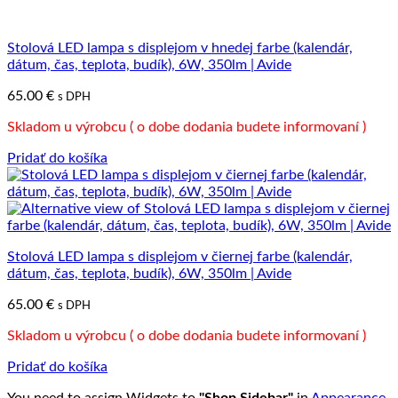
Stolová LED lampa s displejom v hnedej farbe (kalendár,
dátum, čas, teplota, budík), 6W, 350lm | Avide
65.00
€
s DPH
Skladom u výrobcu ( o dobe dodania budete informovaní )
Pridať do košíka
Stolová LED lampa s displejom v čiernej farbe (kalendár,
dátum, čas, teplota, budík), 6W, 350lm | Avide
65.00
€
s DPH
Skladom u výrobcu ( o dobe dodania budete informovaní )
Pridať do košíka