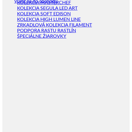
Vrátiť sa do obchodu
KOLEKCIA MASTERCHEF
KOLEKCIA SEGULA LED ART
KOLEKCIA SOFT EDISON
KOLEKCIA HIGH LUMEN LINE
ZRKADLOVÁ KOLEKCIA FILAMENT
PODPORA RASTU RASTLÍN
ŠPECIÁLNE ŽIAROVKY