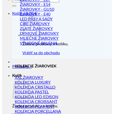
ŽIAROVKY - E14
ŽIAROVKY - GU10
Košík /
0.00
€
ŽIAROVKY - E40
LED PÁSY A SADY
ČÍRE ŽIAROVKY
ZLATÉ ŽIAROVKY
DYMOVÉ ŽIAROVKY
MLIEČNE ŽIAROVKY
VÝHODNÉ BALENIA
Žiadne produkty v košíku.
Vrátiť sa do obchodu
KOLEKCIE ŽIAROVIEK
Pokladňa
+
Košík
XXL ŽIAROVKY
KOLEKCIA LUXURY
KOLEKCIA CRISTALLO
KOLEKCIA PASTEL
KOLEKCIA LED EDISON
KOLEKCIA CROISSANT
Žiadne produkty v košíku.
KOLEKCIA FILAMENT
KOLEKCIA PORCELLANA