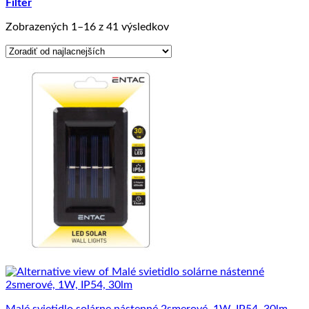
Filter
Zoradené
Zobrazených 1–16 z 41 výsledkov
podľa
ceny:
od
najnižšej
po
najvyššiu