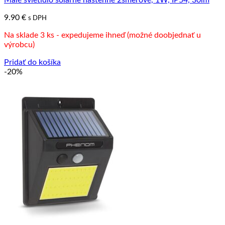
Malé svietidlo solárne nástenné 2smerové, 1W, IP54, 30lm
9.90
€
s DPH
Na sklade 3 ks - expedujeme ihneď (možné doobjednať u
výrobcu)
Pridať do košíka
-20%