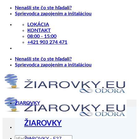
Skip
Nenašli ste čo ste hľadali?
to
Sprievodca zapojením a inštaláciou
content
LOKÁCIA
KONTAKT
08:00 - 15:00
+421 903 274 471
Nenašli ste čo ste hľadali?
Sprievodca zapojením a inštaláciou
ŽIAROVKY
ŽIAROVKY
Hľadať:
ŽIAROVKY - E27