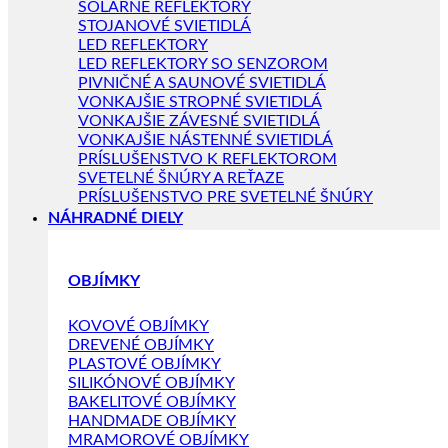
SOLÁRNE REFLEKTORY
STOJANOVÉ SVIETIDLÁ
LED REFLEKTORY
LED REFLEKTORY SO SENZOROM
PIVNIČNÉ A SAUNOVÉ SVIETIDLÁ
VONKAJŠIE STROPNÉ SVIETIDLÁ
VONKAJŠIE ZÁVESNÉ SVIETIDLÁ
VONKAJŠIE NÁSTENNÉ SVIETIDLÁ
PRÍSLUŠENSTVO K REFLEKTOROM
SVETELNÉ ŠNÚRY A REŤAZE
PRÍSLUŠENSTVO PRE SVETELNÉ ŠNÚRY
NÁHRADNÉ DIELY
OBJÍMKY
KOVOVÉ OBJÍMKY
DREVENÉ OBJÍMKY
PLASTOVÉ OBJÍMKY
SILIKÓNOVÉ OBJÍMKY
BAKELITOVÉ OBJÍMKY
HANDMADE OBJÍMKY
MRAMOROVÉ OBJÍMKY