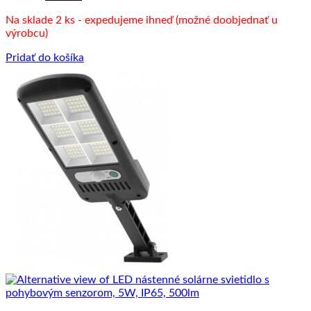
cena
cena
Na sklade 2 ks - expedujeme ihneď (možné doobjednať u
bola:
je:
výrobcu)
22.00 €.
19.00 €.
Pridať do košíka