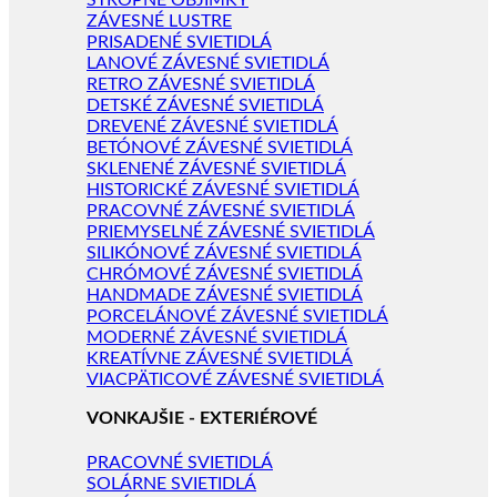
STROPNÉ OBJÍMKY
ZÁVESNÉ LUSTRE
PRISADENÉ SVIETIDLÁ
LANOVÉ ZÁVESNÉ SVIETIDLÁ
RETRO ZÁVESNÉ SVIETIDLÁ
DETSKÉ ZÁVESNÉ SVIETIDLÁ
DREVENÉ ZÁVESNÉ SVIETIDLÁ
BETÓNOVÉ ZÁVESNÉ SVIETIDLÁ
SKLENENÉ ZÁVESNÉ SVIETIDLÁ
HISTORICKÉ ZÁVESNÉ SVIETIDLÁ
PRACOVNÉ ZÁVESNÉ SVIETIDLÁ
PRIEMYSELNÉ ZÁVESNÉ SVIETIDLÁ
SILIKÓNOVÉ ZÁVESNÉ SVIETIDLÁ
CHRÓMOVÉ ZÁVESNÉ SVIETIDLÁ
HANDMADE ZÁVESNÉ SVIETIDLÁ
PORCELÁNOVÉ ZÁVESNÉ SVIETIDLÁ
MODERNÉ ZÁVESNÉ SVIETIDLÁ
KREATÍVNE ZÁVESNÉ SVIETIDLÁ
VIACPÄTICOVÉ ZÁVESNÉ SVIETIDLÁ
VONKAJŠIE - EXTERIÉROVÉ
PRACOVNÉ SVIETIDLÁ
SOLÁRNE SVIETIDLÁ