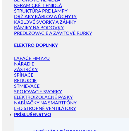
BETÓNOVÉ TIENIDLÁ
KERAMICKÉ TIENIDLÁ
ŠTRUKTÚRA PRE LAMPY
DRŽIAKY KÁBLOV A ÚCHYTY
KÁBLOVÉ SVORKY A ZÁMKY
RÁMIKY NA BODOVKY
PREDLŽOVACIE A ZÁVITOVÉ RURKY
ELEKTRO DOPLNKY
LAPAČE HMYZU
NÁRADIE
ZÁSTRČKY
SPÍNAČE
REDUKCIE
STMIEVAČE
SPOJOVACIE SVORKY
ELEKTROIZOLAČNÉ PÁSKY
NABÍJAČKY NA SMARTFÓNY
LED STROPNÉ VENTILÁTORY
PRÍSLUŠENSTVO