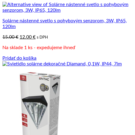
Solárne nástenné svetlo s pohybovým senzorom, 3W, IP65,
120lm
Pôvodná
Aktuálna
15.00
€
12.00
€
s DPH
cena
cena
Na sklade 1 ks - expedujeme ihneď
bola:
je:
15.00 €.
12.00 €.
Pridať do košíka