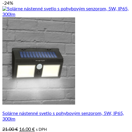
-24%
Solárne nástenné svetlo s pohybovým senzorom, 5W, IP65,
300lm
Pôvodná
Aktuálna
21.00
€
16.00
€
s DPH