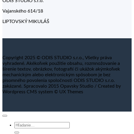
ODIS STUDIO s.r.o.
Vajanského 614/18
LIPTOVSKÝ MIKULÁŠ
Copyright 2025 © ODIS STUDIO s.r.o., Všetky práva
vyhradené. Akékoľvek použitie obsahu, rozmnožovanie a
šírenie textov, obrázkov, fotografií či ukážok akýmkoľvek
mechanickým alebo elektronickým spôsobom je bez
písomného povolenia spoločnosti ODIS STUDIO s.r.o.
zakázané. Spracovalo 2015 Opavsky Studio / Created by
Wordpress CMS system © UX Themes
Hľadať: