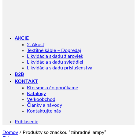
AKCIE
2. Akosť
Textilné káble – Dopredaj
Likvidácia skladu žiaroviek
Likvidácia skladu svietidiel
Likvidácia skladu príslušenstva
B2B
KONTAKT
Kto sme a čo ponúkame
Katalógy
Veľkoobchod
Články a návody
Kontaktujte nás
Prihlásenie
Domov
/
Produkty so značkou “záhradné lampy”