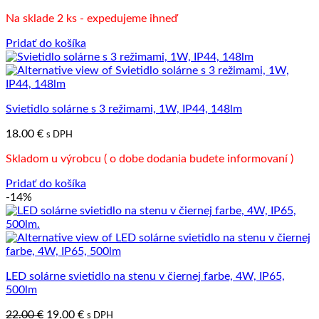
cena
cena
Na sklade 2 ks - expedujeme ihneď
bola:
je:
21.00 €.
16.00 €.
Pridať do košíka
Svietidlo solárne s 3 režimami, 1W, IP44, 148lm
18.00
€
s DPH
Skladom u výrobcu ( o dobe dodania budete informovaní )
Pridať do košíka
-14%
LED solárne svietidlo na stenu v čiernej farbe, 4W, IP65,
500lm
Pôvodná
Aktuálna
22.00
€
19.00
€
s DPH