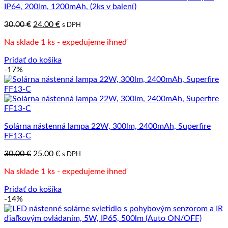
IP64, 200lm, 1200mAh, (2ks v balení)
Pôvodná
Aktuálna
30.00
€
24.00
€
s DPH
cena
cena
Na sklade 1 ks - expedujeme ihneď
bola:
je:
30.00 €.
24.00 €.
Pridať do košíka
-17%
Solárna nástenná lampa 22W, 300lm, 2400mAh, Superfire
FF13-C
Pôvodná
Aktuálna
30.00
€
25.00
€
s DPH
cena
cena
Na sklade 1 ks - expedujeme ihneď
bola:
je:
30.00 €.
25.00 €.
Pridať do košíka
-14%