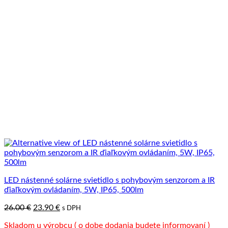
LED nástenné solárne svietidlo s pohybovým senzorom a IR
ďiaľkovým ovládaním, 5W, IP65, 500lm
Pôvodná
Aktuálna
26.00
€
23.90
€
s DPH
cena
cena
Skladom u výrobcu ( o dobe dodania budete informovaní )
bola:
je: