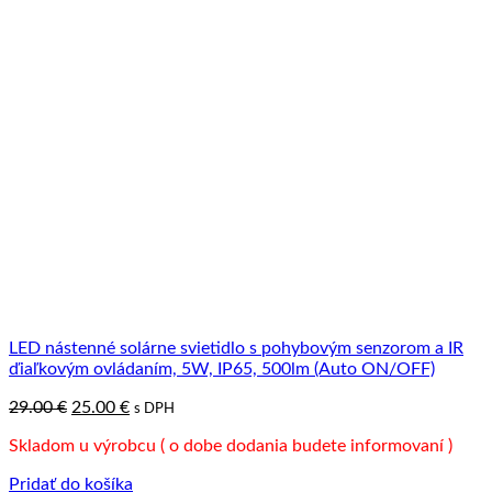
LED nástenné solárne svietidlo s pohybovým senzorom a IR
ďiaľkovým ovládaním, 5W, IP65, 500lm (Auto ON/OFF)
Pôvodná
Aktuálna
29.00
€
25.00
€
s DPH
cena
cena
Skladom u výrobcu ( o dobe dodania budete informovaní )
bola:
je:
29.00 €.
25.00 €.
Pridať do košíka