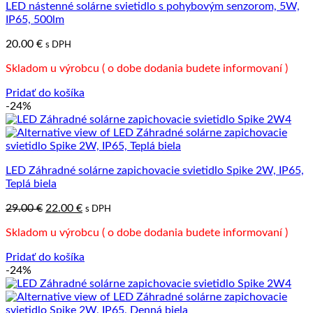
LED nástenné solárne svietidlo s pohybovým senzorom, 5W,
IP65, 500lm
20.00
€
s DPH
Skladom u výrobcu ( o dobe dodania budete informovaní )
Pridať do košíka
-24%
LED Záhradné solárne zapichovacie svietidlo Spike 2W, IP65,
Teplá biela
Pôvodná
Aktuálna
29.00
€
22.00
€
s DPH
cena
cena
Skladom u výrobcu ( o dobe dodania budete informovaní )
bola:
je:
29.00 €.
22.00 €.
Pridať do košíka
-24%