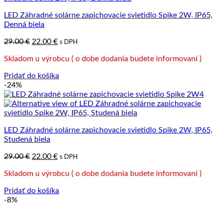
LED Záhradné solárne zapichovacie svietidlo Spike 2W, IP65,
Denná biela
Pôvodná
Aktuálna
29.00
€
22.00
€
s DPH
cena
cena
Skladom u výrobcu ( o dobe dodania budete informovaní )
bola:
je:
29.00 €.
22.00 €.
Pridať do košíka
-24%
LED Záhradné solárne zapichovacie svietidlo Spike 2W, IP65,
Studená biela
Pôvodná
Aktuálna
29.00
€
22.00
€
s DPH
cena
cena
Skladom u výrobcu ( o dobe dodania budete informovaní )
bola:
je:
29.00 €.
22.00 €.
Pridať do košíka
-8%