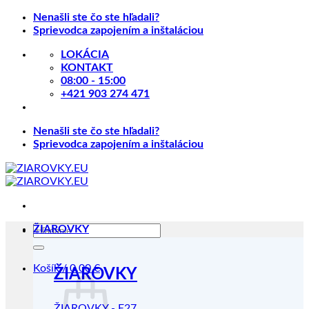
Skip
Nenašli ste čo ste hľadali?
to
Sprievodca zapojením a inštaláciou
content
LOKÁCIA
KONTAKT
08:00 - 15:00
+421 903 274 471
Nenašli ste čo ste hľadali?
Sprievodca zapojením a inštaláciou
Hľadať:
ŽIAROVKY
Košík /
0.00
€
ŽIAROVKY
ŽIAROVKY - E27