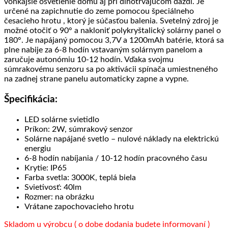
vonkajšie osvetlenie domu aj pri dlhotrvajúcom daždi. Je
určené na zapichnutie do zeme pomocou špeciálneho
česacieho hrotu , ktorý je súčasťou balenia. Svetelný zdroj je
možné otočiť o 90° a nakloniť polykryštalický solárny panel o
180°. Je napájaný pomocou 3,7V a 1200mAh batérie, ktorá sa
plne nabije za 6-8 hodín vstavaným solárnym panelom a
zaručuje autonómiu 10-12 hodín. Vďaka svojmu
súmrakovému senzoru sa po aktivácii spínača umiestneného
na zadnej strane panelu automaticky zapne a vypne.
Špecifikácia:
LED solárne svietidlo
Príkon: 2W, súmrakový senzor
Solárne napájané svetlo – nulové náklady na elektrickú
energiu
6-8 hodín nabíjania / 10-12 hodín pracovného času
Krytie: IP65
Farba svetla: 3000K, teplá biela
Svietivosť: 40lm
Rozmer: na obrázku
Vrátane zapochovacieho hrotu
Skladom u výrobcu ( o dobe dodania budete informovaní )