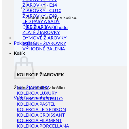
ŽIAROVKY - E14
ŽIAROVKY - GU10
ŽIAROVKY - E40
Žiadne produkty v košíku.
LED PÁSY A SADY
ČÍRE ŽIAROVKY
Vrátiť sa do obchodu
ZLATÉ ŽIAROVKY
DYMOVÉ ŽIAROVKY
Pokladňa
+
MLIEČNE ŽIAROVKY
VÝHODNÉ BALENIA
Košík
KOLEKCIE ŽIAROVIEK
Žiadne produkty v košíku.
XXL ŽIAROVKY
KOLEKCIA LUXURY
Vrátiť sa do obchodu
KOLEKCIA CRISTALLO
KOLEKCIA PASTEL
KOLEKCIA LED EDISON
KOLEKCIA CROISSANT
KOLEKCIA FILAMENT
KOLEKCIA PORCELLANA