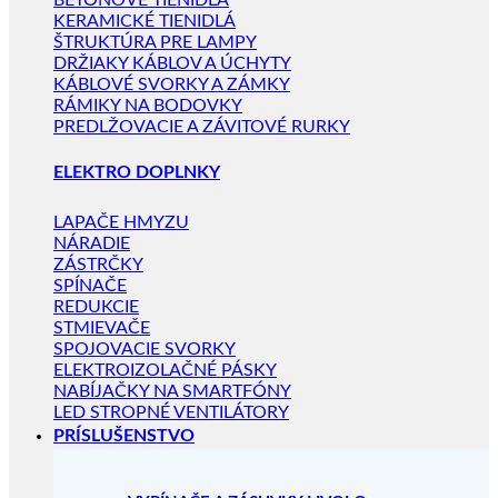
BETÓNOVÉ TIENIDLÁ
KERAMICKÉ TIENIDLÁ
ŠTRUKTÚRA PRE LAMPY
DRŽIAKY KÁBLOV A ÚCHYTY
KÁBLOVÉ SVORKY A ZÁMKY
RÁMIKY NA BODOVKY
PREDLŽOVACIE A ZÁVITOVÉ RURKY
ELEKTRO DOPLNKY
LAPAČE HMYZU
NÁRADIE
ZÁSTRČKY
SPÍNAČE
REDUKCIE
STMIEVAČE
SPOJOVACIE SVORKY
ELEKTROIZOLAČNÉ PÁSKY
NABÍJAČKY NA SMARTFÓNY
LED STROPNÉ VENTILÁTORY
PRÍSLUŠENSTVO