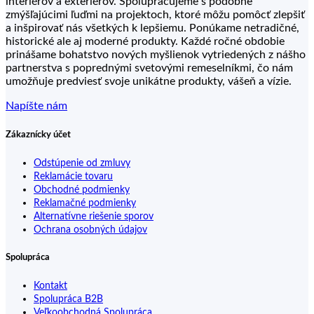
interiérov a exteriérov. Spolupracujeme s podobne
zmýšľajúcimi ľuďmi na projektoch, ktoré môžu pomôcť zlepšiť
a inšpirovať nás všetkých k lepšiemu. Ponúkame netradičné,
historické ale aj moderné produkty. Každé ročné obdobie
prinášame bohatstvo nových myšlienok vytriedených z nášho
partnerstva s poprednými svetovými remeselníkmi, čo nám
umožňuje predviesť svoje unikátne produkty, vášeň a vízie.
Napíšte nám
Zákaznícky účet
Odstúpenie od zmluvy
Reklamácie tovaru
Obchodné podmienky
Reklamačné podmienky
Alternatívne riešenie sporov
Ochrana osobných údajov
Spolupráca
Kontakt
Spolupráca B2B
Veľkoobchodná Spolupráca