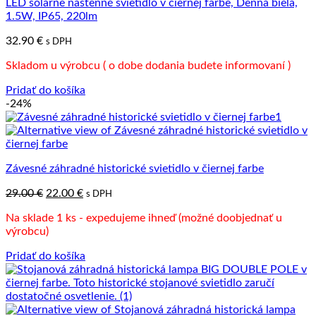
LED solárne nástenné svietidlo v čiernej farbe, Denná biela,
1.5W, IP65, 220lm
32.90
€
s DPH
Skladom u výrobcu ( o dobe dodania budete informovaní )
Pridať do košíka
-24%
Závesné záhradné historické svietidlo v čiernej farbe
Pôvodná
Aktuálna
29.00
€
22.00
€
s DPH
cena
cena
Na sklade 1 ks - expedujeme ihneď (možné doobjednať u
bola:
je:
výrobcu)
29.00 €.
22.00 €.
Pridať do košíka