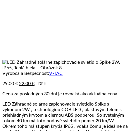
Výrobca a Bezpečnosť:
V-TAC
Pôvodná
Aktuálna
29.00
€
22.00
€
s DPH
cena
cena
Cena za posledných 30 dní je rovnaká ako aktuálna cena
bola:
je:
29.00 €.
22.00 €.
LED Záhradné solárne zapichovacie svietidlo Spike s
výkonom 2W , technológiou COB LED , plastovým telom s
priehľadným krytom a čiernou ABS podperou. So svetelným
tokom 40 lm má toto bodové svietidlo pomer 20 lm/W .
Okrem toho má stupeň krytia IP65 , vďaka čomu je ideálne na