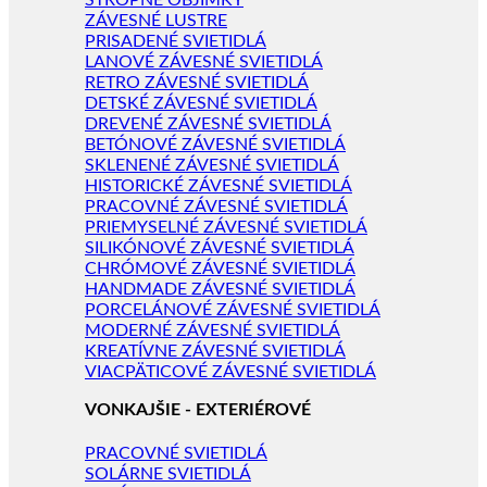
STROPNÉ OBJÍMKY
ZÁVESNÉ LUSTRE
PRISADENÉ SVIETIDLÁ
LANOVÉ ZÁVESNÉ SVIETIDLÁ
RETRO ZÁVESNÉ SVIETIDLÁ
DETSKÉ ZÁVESNÉ SVIETIDLÁ
DREVENÉ ZÁVESNÉ SVIETIDLÁ
BETÓNOVÉ ZÁVESNÉ SVIETIDLÁ
SKLENENÉ ZÁVESNÉ SVIETIDLÁ
HISTORICKÉ ZÁVESNÉ SVIETIDLÁ
PRACOVNÉ ZÁVESNÉ SVIETIDLÁ
PRIEMYSELNÉ ZÁVESNÉ SVIETIDLÁ
SILIKÓNOVÉ ZÁVESNÉ SVIETIDLÁ
CHRÓMOVÉ ZÁVESNÉ SVIETIDLÁ
HANDMADE ZÁVESNÉ SVIETIDLÁ
PORCELÁNOVÉ ZÁVESNÉ SVIETIDLÁ
MODERNÉ ZÁVESNÉ SVIETIDLÁ
KREATÍVNE ZÁVESNÉ SVIETIDLÁ
VIACPÄTICOVÉ ZÁVESNÉ SVIETIDLÁ
VONKAJŠIE - EXTERIÉROVÉ
PRACOVNÉ SVIETIDLÁ
SOLÁRNE SVIETIDLÁ