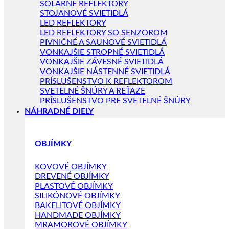
SOLÁRNE REFLEKTORY
STOJANOVÉ SVIETIDLÁ
LED REFLEKTORY
LED REFLEKTORY SO SENZOROM
PIVNIČNÉ A SAUNOVÉ SVIETIDLÁ
VONKAJŠIE STROPNÉ SVIETIDLÁ
VONKAJŠIE ZÁVESNÉ SVIETIDLÁ
VONKAJŠIE NÁSTENNÉ SVIETIDLÁ
PRÍSLUŠENSTVO K REFLEKTOROM
SVETELNÉ ŠNÚRY A REŤAZE
PRÍSLUŠENSTVO PRE SVETELNÉ ŠNÚRY
NÁHRADNÉ DIELY
OBJÍMKY
KOVOVÉ OBJÍMKY
DREVENÉ OBJÍMKY
PLASTOVÉ OBJÍMKY
SILIKÓNOVÉ OBJÍMKY
BAKELITOVÉ OBJÍMKY
HANDMADE OBJÍMKY
MRAMOROVÉ OBJÍMKY