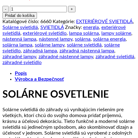
množstvo
LED
Pridať do košíka
Záhradné
Katalógové číslo:
6660
Kategórie:
EXTERIÉROVÉ SVIETIDLÁ
,
solárne
Solárne svietidlá
,
SVIETIDLÁ
Značky:
energia
,
exteriérové
zapichovacie
svietidlá
,
exteriérové svietidlo
,
lampa solárna
,
lampy solárne
,
svietidlo
nástenná lampa
,
nástenné lampy
,
solárna
,
solárna energia
,
Spike
solárna lampa
,
solárne lampy
,
solárne svietidlá
,
solárne
2W,
svietidlo
,
záhradná lampa
,
záhradná nástenná lampa
,
IP65,
záhradné lampy
,
záhradné nástenné lampy
,
záhradné svietidlá
,
Teplá
záhradné svietidlo
biela
Popis
Výrobca a Bezpečnosť
SOLÁRNE OSVETLENIE
Solárne svietidlá do záhrady sú vynikajúcim riešením pre
všetkých, ktorí chcú do svojho domova pridať príjemnú,
krásnu a účelovú dekoráciu. Tieto funkčné a moderné solárne
svietidlá sú jedinečným spôsobom, ako skombinovať dizajn a
účelnosť v jednom. Solárne svietidlá sú vyrobené z odolných