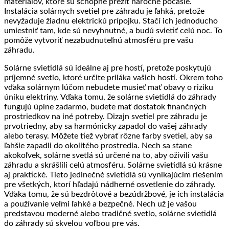
materiálov, ktoré sú schopné prežiť náročné počasie.
Instalácia solárnych svetiel pre záhradu je ľahká, pretože
nevyžaduje žiadnu elektrickú prípojku. Stačí ich jednoducho
umiestniť tam, kde sú nevyhnutné, a budú svietiť celú noc. To
pomôže vytvoriť nezabudnuteľnú atmosféru pre vašu
záhradu.
Solárne svietidlá sú ideálne aj pre hostí, pretože poskytujú
príjemné svetlo, ktoré určite priláka vašich hostí. Okrem toho
vďaka solárnym lúčom nebudete musieť mať obavy o riziku
úniku elektriny. Vďaka tomu, že solárne svietidlá do záhrady
fungujú úplne zadarmo, budete mať dostatok finančných
prostriedkov na iné potreby. Dizajn svetiel pre záhradu je
prvotriedny, aby sa harmónicky zapadol do vašej záhrady
alebo terasy. Môžete tiež vybrať rôzne farby svetiel, aby sa
ľahšie zapadli do okolitého prostredia. Nech sa stane
akokoľvek, solárne svetlá sú určené na to, aby oživili vašu
záhradu a skrášlili celú atmosféru. Solárne svietidlá sú krásne
aj praktické. Tieto jedinečné svietidlá sú vynikajúcim riešením
pre všetkých, ktorí hľadajú nádherné osvetlenie do záhrady.
Vďaka tomu, že sú bezdrôtové a bezúdržbové, je ich instalácia
a používanie veľmi ľahké a bezpečné. Nech už je vašou
predstavou moderné alebo tradičné svetlo, solárne svietidlá
do záhrady sú skvelou voľbou pre vás.