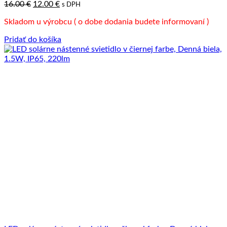
Pôvodná
Aktuálna
16.00
€
12.00
€
s DPH
cena
cena
Skladom u výrobcu ( o dobe dodania budete informovaní )
bola:
je:
16.00 €.
12.00 €.
Pridať do košíka